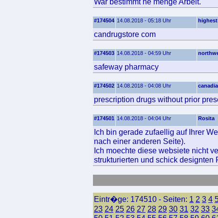
War bestimmt ne menge Arbeit.
#174504
14.08.2018 - 05:18 Uhr
highest
candrugstore com
#174503
14.08.2018 - 04:59 Uhr
northw
safeway pharmacy
#174502
14.08.2018 - 04:08 Uhr
canadia
prescription drugs without prior pres
#174501
14.08.2018 - 04:04 Uhr
Rosita
Ich bin gerade zufaellig auf Ihrer 
nach einer anderen Seite).
Ich moechte diese websiete nicht ve
strukturierten und schick designten
Eintr�ge: 174510 - Seiten:
1
2
3
4
23
24
25
26
27
28
29
30
31
32
33
3