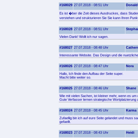
#168029
27.07.2018 - 08:51 Uhr
Donald
Es ist �ber die Zeit dieses Ausdruckes, dass Stude
verstehen und strukturieren Sie Sie kann Ihren Punkt
#168028
27.07.2018 - 08:51 Uhr
Stepha
Vielen Dank! Wollt ich nur sagen.
#168027
27.07.2018 - 08:48 Uhr
Cather
Interessante Website. Das Design und die nuetzliche
#168026
27.07.2018 - 08:47 Uhr
Nora
Hallo, Ich finde den Aufbau der Seite super.
Macht bitte weiter so.
#168025
27.07.2018 - 08:46 Uhr
Shane
Wie mit vielen Sachen, ist kleiner mehr, wenn es u
Gute Verfasser lernen strategische Wortplatzierung 
#168024
27.07.2018 - 08:45 Uhr
Karma
Zufaellig bin ich auf eure Seite gelandet und muss s
gefaellt.
#168023
27.07.2018 - 08:43 Uhr
Heidi