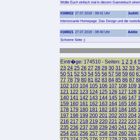
Wollte Euch einfach mal in diesem Gaestebuch einen 
#168022
27.07.2018 - 08:41 Uhr
Judith
Interessante Homepage. Das Design und die nuetzlic
#168021
27.07.2018 - 08:40 Uhr
Addie
Schoene Seite ;)
Eintr�ge: 174510 - Seiten:
1
2
3
4
23
24
25
26
27
28
29
30
31
32
33
3
50
51
52
53
54
55
56
57
58
59
60
6
77
78
79
80
81
82
83
84
85
86
87
8
102
103
104
105
106
107
108
109
121
122
123
124
125
126
127
128
140
141
142
143
144
145
146
147
159
160
161
162
163
164
165
166
178
179
180
181
182
183
184
185
197
198
199
200
201
202
203
204
216
217
218
219
220
221
222
223
235
236
237
238
239
240
241
242
254
255
256
257
258
259
260
261
273
274
275
276
277
278
279
280