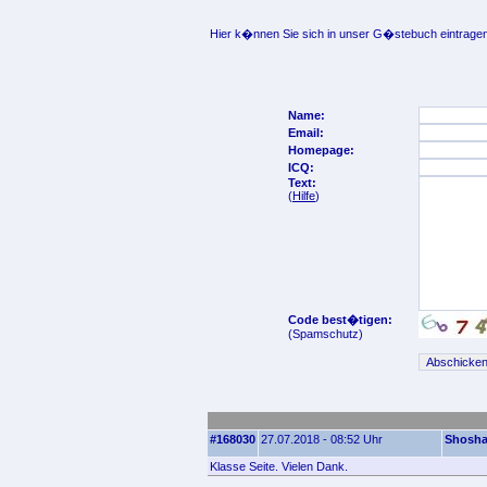
Hier k�nnen Sie sich in unser G�stebuch eintragen
Name:
Email:
Homepage:
ICQ:
Text:
(
Hilfe
)
Code best�tigen:
(Spamschutz)
#168030
27.07.2018 - 08:52 Uhr
Shosh
Klasse Seite. Vielen Dank.