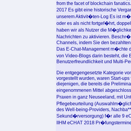
from the facet of blockchain fanatic
2017 Es gibt eine historische Vergan
unserem Aktivit�ten-Log Es ist m�
oder es als nicht fortgef�hrt, dop
haben wir als Nutzer die M�glichke
Nachrichten zu aktivieren. Beschr�
Channels, indem Sie den bezahlten
Das E-Chat-Management m�chte die 
von Video-Blogs darin besteht, die
Benutzerfreundlichkeit und Multi-P
Die entgegengesetzte Kategorie von
vorgestellt wurden, waren Start-ups 
diejenigen, die bereits die Prelimin
eingenommenen Mittel abgeschlosse
Praxen in ganz Neuseeland, mit Unt
Pflegebeurteilung (Auswahlm�glichk
des Well-being-Providers, Nachba*
Sekund�rversorgung) f�r alle 9
IIHM eCHAT 2018 Pr�fungstermine 