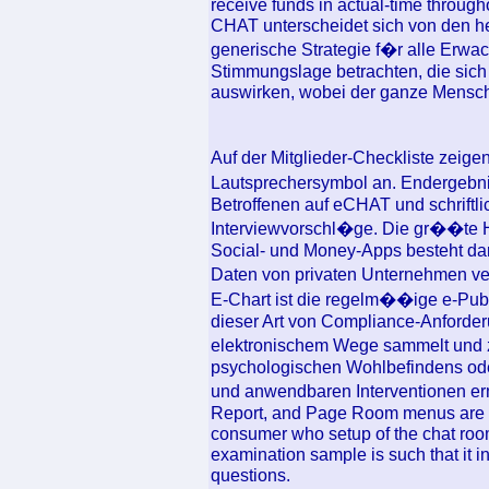
receive funds in actual-time through
CHAT unterscheidet sich von den h
generische Strategie f�r alle Erwac
Stimmungslage betrachten, die sich
auswirken, wobei der ganze Mensch 
Auf der Mitglieder-Checkliste zeige
Lautsprechersymbol an. Endergeb
Betroffenen auf eCHAT und schrift
Interviewvorschl�ge. Die gr��te H
Social- und Money-Apps besteht dar
Daten von privaten Unternehmen ve
E-Chart ist die regelm��ige e-Publ
dieser Art von Compliance-Anforde
elektronischem Wege sammelt und z
psychologischen Wohlbefindens od
und anwendbaren Interventionen erm
Report, and Page Room menus are ava
consumer who setup of the chat ro
examination sample is such that it i
questions.