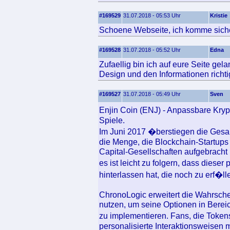
#169529
31.07.2018 - 05:53 Uhr
Kristie
Schoene Webseite, ich komme siche
#169528
31.07.2018 - 05:52 Uhr
Edna
Zufaellig bin ich auf eure Seite ge
Design und den Informationen richtig
#169527
31.07.2018 - 05:49 Uhr
Sven
Enjin Coin (ENJ) - Anpassbare Kry
Spiele.
Im Juni 2017 �berstiegen die Gesam
die Menge, die Blockchain-Startups
Capital-Gesellschaften aufgebracht
es ist leicht zu folgern, dass dies
hinterlassen hat, die noch zu erf�ll
ChronoLogic erweitert die Wahrschein
nutzen, um seine Optionen in Bere
zu implementieren. Fans, die Tokens
personalisierte Interaktionsweisen m