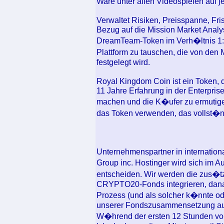
Ware unter allen Videospielen auf je
Verwaltet Risiken, Preisspanne, Fri
Bezug auf die Mission Market Analys
DreamTeam-Token im Verh�ltnis 1: 1
Plattform zu tauschen, die von den 
festgelegt wird.
Royal Kingdom Coin ist ein Token, 
11 Jahre Erfahrung in der Enterpris
machen und die K�ufer zu ermutig
das Token verwenden, das vollst�ndi
Unternehmenspartner in internation
Group inc. Hostinger wird sich im 
entscheiden. Wir werden die zus�tz
CRYPTO20-Fonds integrieren, dana
Prozess (und als solcher k�nnte od
unserer Fondszusammensetzung a
W�hrend der ersten 12 Stunden von