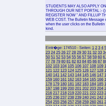
STUDENTS MAY ALSO APPLY ON
THROUGH OUR NET PORTAL :- (
REGISTER NOW " AND FILLUP T
WEB COST. The Bulletin Message can
when the user clicks on the Bulletin 
kind.
Eintr�ge: 174510 - Seiten:
1
2
3
4
23
24
25
26
27
28
29
30
31
32
33
3
50
51
52
53
54
55
56
57
58
59
60
6
77
78
79
80
81
82
83
84
85
86
87
8
102
103
104
105
106
107
108
109
121
122
123
124
125
126
127
128
140
141
142
143
144
145
146
147
159
160
161
162
163
164
165
166
178
179
180
181
182
183
184
185
197
198
199
200
201
202
203
204
216
217
218
219
220
221
222
223
235
236
237
238
239
240
241
242
254
255
256
257
258
259
260
261