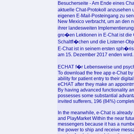
Besucherseite - Am Ende eines Cha
aktuelle Chat-Protokoll anzusehen
eigenen E-Mail-Posteingang zu send
New Mexico verbracht, um an den
ihrer landesweiten Implementierung
gro�en Lektionen in E-Chat ist die 
Schaltfl�chen und die Listener-Objek
E-Chat ist in seinem ersten sph�ris
am 15. Dezember 2017 enden wird.
ECHAT f�r Lebensweise und psychi
To download the free app e-Chat by 
ability for patient entry to their dig
eCHAT after they make an appointme
By having advanced functionality an
possesses some substantial advantage
invited sufferers, 196 (84%) compl
In the meanwhile, e-Chat is already a
and PlayMarket Within the near futur
messengers because it has a number 
the power to ship and receive messa