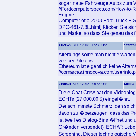
sogar, neue Fahrzeuge Autos zum Ver
//Fordcomputerspecs.com/How-to-
Engine-
Computer-of-a-2003-Ford-Truck-F
DPC-461-7.3L.html] Klicken Sie sich
und Marke, so dass Sie genau das f
#169522
31.07.2018 - 05:36 Uhr
Stanto
Allerdings sollte man nicht erwarte
wie bei Bitcoins.
Ethereum ist eigentlich keine Alternat
//comarcas.innocova.com/userinfo.ph
#169521
31.07.2018 - 05:33 Uhr
Melisa
Die e-Chat-Crew hat den Videoblog
ECHTs (27.000,00 $) eingef�hrt.
Der schlimmste Schmerz, den solch e
davon zu �berzeugen, dass das Pr
ist (weil es Dialog-Bins �ffnet und
Gr�nden versendet). ECHAT: Leben
Screening. Dieser technologische 