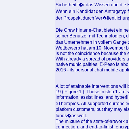
Sicherheit f�r das Wissen und die 
Wenn ein Kandidat den Antragstyp 
der Prospekt durch Ver�ffentlichu
Die Crew hinter e-Chat bietet ein ne
seiner Benutzer mit Technologien, 
das Unternehmen in vollem Gange
Wettbewerb hat am 10. November b
is not the coincidence because the
With already a spread of providers
native municipalities, E-Peso is ab
2016 - its personal chat mobile appl
A lot of attainable interventions wi
19 ( Figure 1 ). Those in step 1 are
information, assist lines, and hype
eTherapies. All supported currenc
platform customers, but they may al
funds�as well.
The mixture of the state-of-artwork
connection, and end-to-finish encryp