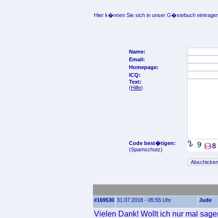
Hier k�nnen Sie sich in unser G�stebuch eintragen
Name:
Email:
Homepage:
ICQ:
Text:
(
Hilfe
)
Code best�tigen:
(Spamschutz)
#169530
31.07.2018 - 05:55 Uhr
Jude
Vielen Dank! Wollt ich nur mal sage