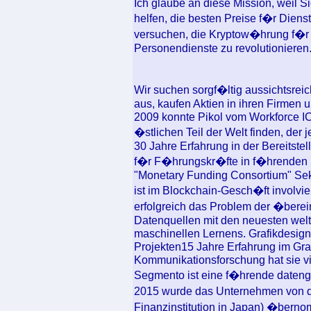
Ich glaube an diese Mission, weil 
helfen, die besten Preise f�r Dienst
versuchen, die Kryptow�hrung f�r 
Personendienste zu revolutionieren
Wir suchen sorgf�ltig aussichtsre
aus, kaufen Aktien in ihren Firmen u
2009 konnte Pikol vom Workforce I
�stlichen Teil der Welt finden, der j
30 Jahre Erfahrung in der Bereitste
f�r F�hrungskr�fte in f�hrenden U
"Monetary Funding Consortium" Sekr
ist im Blockchain-Gesch�ft involvi
erfolgreich das Problem der �bere
Datenquellen mit den neuesten wel
maschinellen Lernens. Grafikdesign
Projekten15 Jahre Erfahrung im Gra
Kommunikationsforschung hat sie v
Segmento ist eine f�hrende dateng
2015 wurde das Unternehmen von 
Finanzinstitution in Japan) �bern