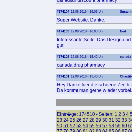
canadian discount pharmacy
#174104
12.08.2018 - 16:08 Uhr
Susann
Super Website. Danke.
#174103
12.08.2018 - 16:03 Uhr
Ned
Interessante Seite. Das Design und 
gut.
#174102
12.08.2018 - 15:42 Uhr
canada
canada drug pharmacy
#174101
12.08.2018 - 15:40 Uhr
Chastit
Hey Danke fuer die schoene Zeit hier
Da kommt man gerne wieder vorbei
Eintr�ge: 174510 - Seiten:
1
2
3
4
23
24
25
26
27
28
29
30
31
32
33
3
50
51
52
53
54
55
56
57
58
59
60
6
77
78
79
80
81
82
83
84
85
86
87
8