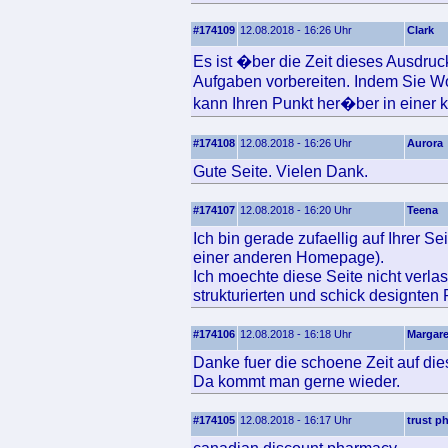
#174109
12.08.2018 - 16:26 Uhr
Clark
Es ist �ber die Zeit dieses Ausdru
Aufgaben vorbereiten. Indem Sie Wo
kann Ihren Punkt her�ber in einer kl
#174108
12.08.2018 - 16:26 Uhr
Aurora
Gute Seite. Vielen Dank.
#174107
12.08.2018 - 16:20 Uhr
Teena
Ich bin gerade zufaellig auf Ihrer S
einer anderen Homepage).
Ich moechte diese Seite nicht verlas
strukturierten und schick designten
#174106
12.08.2018 - 16:18 Uhr
Margare
Danke fuer die schoene Zeit auf die
Da kommt man gerne wieder.
#174105
12.08.2018 - 16:17 Uhr
trust p