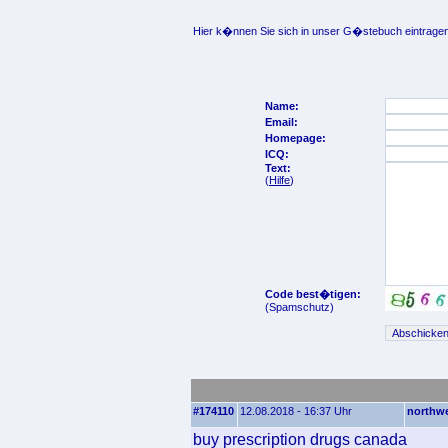
Hier k�nnen Sie sich in unser G�stebuch eintragen
Name:
Email:
Homepage:
ICQ:
Text:
(
Hilfe
)
Code best�tigen:
(Spamschutz)
#174110
12.08.2018 - 16:37 Uhr
northw
buy prescription drugs canada