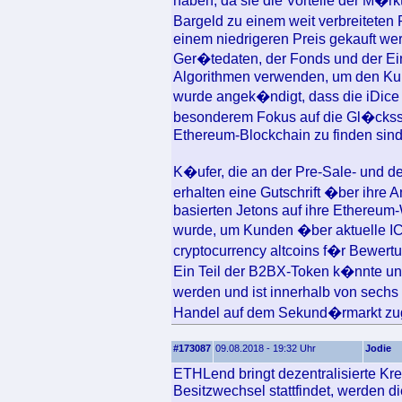
haben, da sie die Vorteile der M�r
Bargeld zu einem weit verbreitet
einem niedrigeren Preis gekauft wer
Ger�tedaten, der Fonds und der Ei
Algorithmen verwenden, um den Ku
wurde angek�ndigt, dass die iDice 
besonderem Fokus auf die Gl�cksspi
Ethereum-Blockchain zu finden sind
K�ufer, die an der Pre-Sale- und 
erhalten eine Gutschrift �ber ihr
basierten Jetons auf ihre Ethereum-W
wurde, um Kunden �ber aktuelle I
cryptocurrency altcoins f�r Bewertu
Ein Teil der B2BX-Token k�nnte unte
werden und ist innerhalb von sechs
Handel auf dem Sekund�rmarkt zu
#173087
09.08.2018 - 19:32 Uhr
Jodie
ETHLend bringt dezentralisierte Kr
Besitzwechsel stattfindet, werden 