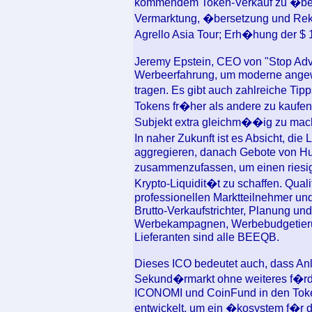
kommendem Token-Verkauf zu �b
Vermarktung, �bersetzung und Rekr
Agrello Asia Tour; Erh�hung der $ 1
Jeremy Epstein, CEO von "Stop Adve
Werbeerfahrung, um moderne angew
tragen. Es gibt auch zahlreiche Ti
Tokens fr�her als andere zu kaufe
Subjekt extra gleichm��ig zu mach
In naher Zukunft ist es Absicht, di
aggregieren, danach Gebote von H
zusammenzufassen, um einen riesi
Krypto-Liquidit�t zu schaffen. Quali
professionellen Marktteilnehmer un
Brutto-Verkaufstrichter, Planung un
Werbekampagnen, Werbebudgetierun
Lieferanten sind alle BEEQB.
Dieses ICO bedeutet auch, dass Anle
Sekund�rmarkt ohne weiteres f�rder
ICONOMI und CoinFund in den Toke
entwickelt, um ein �kosystem f�r 