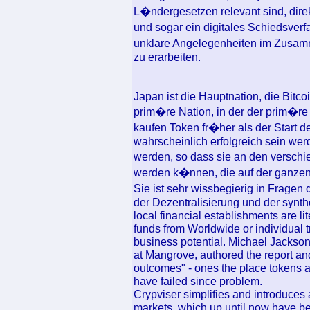
L�ndergesetzen relevant sind, dir
und sogar ein digitales Schiedsver
unklare Angelegenheiten im Zusam
zu erarbeiten.
Japan ist die Hauptnation, die Bitcoi
prim�re Nation, in der der prim�re
kaufen Token fr�her als der Start de
wahrscheinlich erfolgreich sein we
werden, so dass sie an den versc
werden k�nnen, die auf der ganzen
Sie ist sehr wissbegierig in Frage
der Dezentralisierung und der synthe
local financial establishments are li
funds from Worldwide or individual tr
business potential. Michael Jackso
at Mangrove, authored the report a
outcomes" - ones the place tokens 
have failed since problem.
Crypviser simplifies and introduces
markets, which up until now have bee