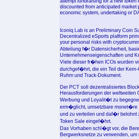
attempt fundraising for a new token 
discounted from anticipated market p
economic system, undertaking or D
Iconiq Lab is an Preliminary Coin 
Decentralized eSports platform prim
your personal risks with cryptocurren
Abteilung f�r Datensicherheit, bas
Unternehmenseigenschaften und Kn
Viele dieser fr�hen ICOs wurden v
durchgef�hrt, die ein Teil der Ker
Ruhm und Track-Dokument.
Der PCT soll dezentralisiertes Bl
Herausforderungen der weltweiten C
Werbung und Loyalit�t zu begegnen.
erm�glicht, umsetzbare monet�re D
und zu verteilen und daf�r belohnt 
Token Sale eingef�hrt.
Das Vorhaben schl�gt vor, die Ber
Bergwerksnetze zu verwenden, um n