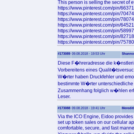
This person is selling the secret of e
https://www.pinterest.com/pin/66
https://www.pinterest.com/pin/70
https://www.pinterest.com/pin/78
https://www.pinterest.com/pin/64
https://www.pinterest.com/pin/58
https://www.pinterest.com/pin/82
https://www.pinterest.com/pin/75
#173089
09.08.2018 - 19:53 Uhr
Shann
Diese F�hreradresse die k�nstlerisc
Vorbereitens eines Qualit�tsversuc
W�rter haben Druckfehler und emot
bestimmte W�rter unterschiedliche 
Zusammenhang folglich w�hlen erh
Leser.
#173088
09.08.2018 - 19:41 Uhr
Meredit
Via the ICO Engine, Eidoo provides th
set up token sales on our cellular 
comfortable, secure, and fast manne