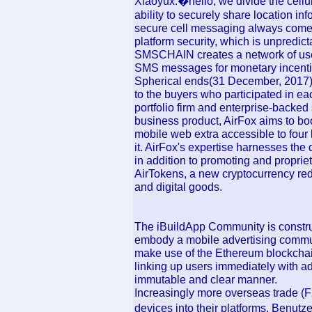
Xiaoyux:�hello, we divide the cellu
ability to securely share location inf
secure cell messaging always comes a
platform security, which is unpredict
SMSCHAIN creates a network of use
SMS messages for monetary incentiv
Spherical ends(31 December, 2017) t
to the buyers who participated in e
portfolio firm and enterprise-backed 
business product, AirFox aims to boo
mobile web extra accessible to four 
it. AirFox's expertise harnesses th
in addition to promoting and proprie
AirTokens, a new cryptocurrency red
and digital goods.
The iBuildApp Community is construc
embody a mobile advertising commun
make use of the Ethereum blockchain 
linking up users immediately with adv
immutable and clear manner.
Increasingly more overseas trade (F
devices into their platforms. Benut