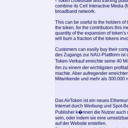
- Token crowdsale and training platfo
combine its Cell Interactive Media (
broadband network.
This can be useful to the holders of 
the token, for the contributors this m
quantity of the expansion of token's
will burn a fraction of the tokens inv
Customers can easily buy their com
des Zugangs zur NAU-Plattform ist 
Token-Verkauf erreichte seine 40 M
ihn zu einem der wichtigsten profi
machte. Aber aufregender erreichte
Mitwirkende und mehr als 300.000 re
Das AirToken ist ein neues Ethere
Internet durch Werbung und Spot-Be
Publisher k�nnen die Nutzer auch 
sein, oder indem sie eine umsetzb
auf der Website erstellen.