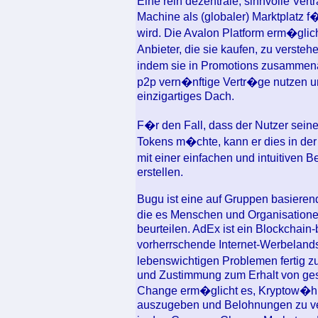
Eine rein dezentrale, sinnvolle Vertr
Machine als (globaler) Marktplatz 
wird. Die Avalon Platform erm�glich
Anbieter, die sie kaufen, zu verste
indem sie in Promotions zusammena
p2p vern�nftige Vertr�ge nutzen un
einzigartiges Dach.
F�r den Fall, dass der Nutzer sein
Tokens m�chte, kann er dies in der 
mit einer einfachen und intuitiven 
erstellen.
Bugu ist eine auf Gruppen basierend
die es Menschen und Organisationen
beurteilen. AdEx ist ein Blockchain-
vorherrschende Internet-Werbelands
lebenswichtigen Problemen fertig 
und Zustimmung zum Erhalt von ges
Change erm�glicht es, Kryptow�hr
auszugeben und Belohnungen zu ve