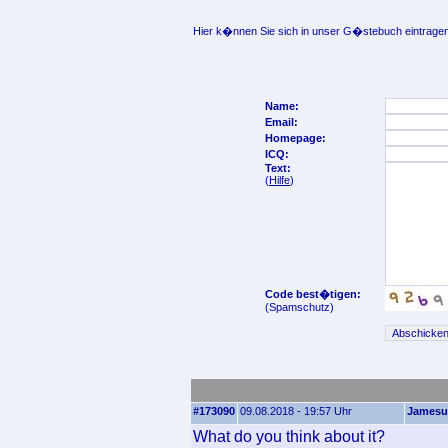
Hier k�nnen Sie sich in unser G�stebuch eintragen
Name:
Email:
Homepage:
ICQ:
Text:
(
Hilfe
)
Code best�tigen:
(Spamschutz)
#173090
09.08.2018 - 19:57 Uhr
James
What do you think about it?