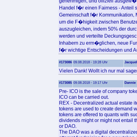
genehmigen, und offiziell ausgew�hl
Handel f�r einen Fairness - Anteil 
Gemeinschaft f�r Kommunikation, M
um die F�higkeit zwischen Benutze
auszugleichen, indem 50% der durch
werden und verteilte Deckungsges
Inhabern zu erm�glichen, neue Fu
f�r wichtige Entscheidungen und 
#173086
09.08.2018 - 19:28 Uhr
Jacquel
Vielen Dank! Wollt ich nur mal sage
#173085
09.08.2018 - 19:17 Uhr
Dannie
Pre- ICO is the sale of company toke
ICO can be carried out.
REX - Decentralized actual estate 
tokens are used to create demand w
tokens are offered to quants with su
dividends might or might not entail t
or DAO.
The DAO was a digital decentralize