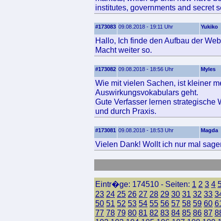
institutes, governments and secret s
#173083
09.08.2018 - 19:11 Uhr
Yukiko
Hallo, Ich finde den Aufbau der Web
Macht weiter so.
#173082
09.08.2018 - 18:56 Uhr
Myles
Wie mit vielen Sachen, ist kleiner
Auswirkungsvokabulars geht.
Gute Verfasser lernen strategische 
und durch Praxis.
#173081
09.08.2018 - 18:53 Uhr
Magda
Vielen Dank! Wollt ich nur mal sage
Eintr�ge: 174510 - Seiten:
1
2
3
4
23
24
25
26
27
28
29
30
31
32
33
3
50
51
52
53
54
55
56
57
58
59
60
6
77
78
79
80
81
82
83
84
85
86
87
8