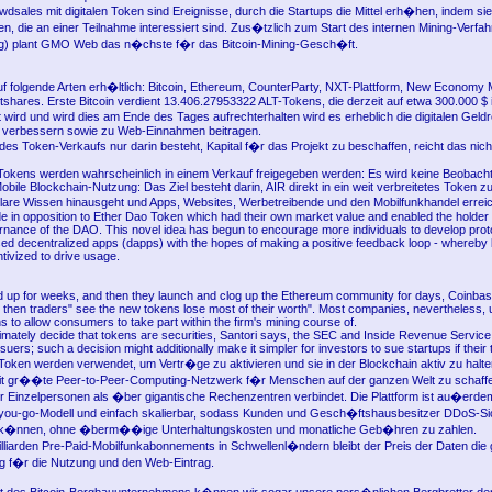
dsales mit digitalen Token sind Ereignisse, durch die Startups die Mittel erh�hen, indem sie
en, die an einer Teilnahme interessiert sind. Zus�tzlich zum Start des internen Mining-Verfah
ig) plant GMO Web das n�chste f�r das Bitcoin-Mining-Gesch�ft.
uf folgende Arten erh�ltlich: Bitcoin, Ethereum, CounterParty, NXT-Plattform, New Economy
itshares. Erste Bitcoin verdient 13.406.27953322 ALT-Tokens, die derzeit auf etwa 300.000 $ 
 wird und wird dies am Ende des Tages aufrechterhalten wird es erheblich die digitalen Gel
verbessern sowie zu Web-Einnahmen beitragen.
des Token-Verkaufs nur darin besteht, Kapital f�r das Projekt zu beschaffen, reicht das nich
okens werden wahrscheinlich in einem Verkauf freigegeben werden: Es wird keine Beobach
obile Blockchain-Nutzung: Das Ziel besteht darin, AIR direkt in ein weit verbreitetes Token z
lare Wissen hinausgeht und Apps, Websites, Werbetreibende und den Mobilfunkhandel errei
de in opposition to Ether Dao Token which had their own market value and enabled the holder 
ernance of the DAO. This novel idea has begun to encourage more individuals to develop pro
ed decentralized apps (dapps) with the hopes of making a positive feedback loop - whereby 
tivized to drive usage.
 up for weeks, and then they launch and clog up the Ethereum community for days, Coinb
d then traders" see the new tokens lose most of their worth". Most companies, nevertheless, 
 to allow consumers to take part within the firm's mining course of.
ltimately decide that tokens are securities, Santori says, the SEC and Inside Revenue Servic
suers; such a decision might additionally make it simpler for investors to sue startups if their 
Token werden verwendet, um Vertr�ge zu aktivieren und sie in der Blockchain aktiv zu halten
eit gr��te Peer-to-Peer-Computing-Netzwerk f�r Menschen auf der ganzen Welt zu schaff
Einzelpersonen als �ber gigantische Rechenzentren verbindet. Die Plattform ist au�erdem 
you-go-Modell und einfach skalierbar, sodass Kunden und Gesch�ftshausbesitzer DDoS-Sic
 k�nnen, ohne �berm��ige Unterhaltungskosten und monatliche Geb�hren zu zahlen.
illiarden Pre-Paid-Mobilfunkabonnements in Schwellenl�ndern bleibt der Preis der Daten di
 f�r die Nutzung und den Web-Eintrag.