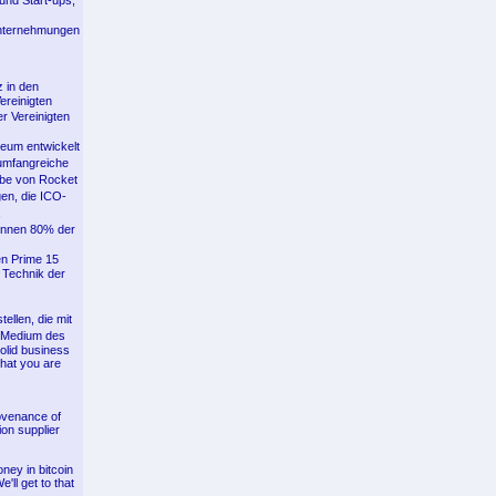
nd Start-ups,
 Unternehmungen
 in den
ereinigten
r Vereinigten
reum entwickelt
 umfangreiche
abe von Rocket
en, die ICO-
,
�nnen 80% der
n Prime 15
e Technik der
llen, die mit
 Medium des
olid business
that you are
rovenance of
ion supplier
ney in bitcoin
'll get to that