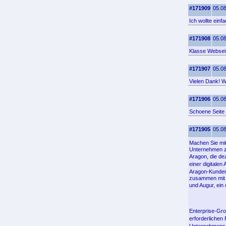
#171909
05.08
Ich wollte ein
#171908
05.08
Klasse Webseit
#171907
05.08
Vielen Dank! Wo
#171906
05.08
Schoene Seite 
#171905
05.08
Machen Sie mit
Unternehmen zu
Aragon, die de
einer digitale
Aragon-Kunden
zusammen mit Bi
und Augur, ein
Enterprise-Gro
erforderlichen