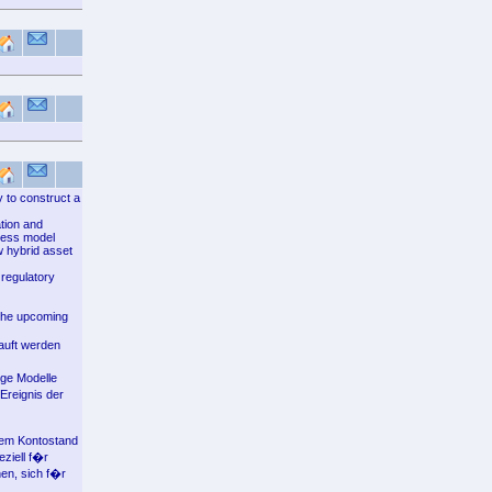
y to construct a
tion and
ness model
w hybrid asset
 regulatory
 the upcoming
auft werden
ige Modelle
Ereignis der
 dem Kontostand
ziell f�r
en, sich f�r