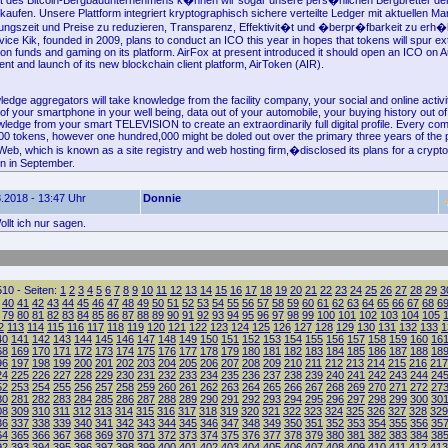
t des Bitcoin-Bergbauunternehmens k�nnen wir sogar unsere pers�nlichen Bergbretter d
kaufen. Unsere Plattform integriert kryptographisch sichere verteilte Ledger mit aktuellen M
ungszeit und Preise zu reduzieren, Transparenz, Effektivit�t und �berpr�fbarkeit zu erh�
ce Kik, founded in 2009, plans to conduct an ICO this year in hopes that tokens will spur ext
on funds and gaming on its platform. AirFox at present introduced it should open an ICO on A
t and launch of its new blockchain client platform, AirToken (AIR).
edge aggregators will take knowledge from the facility company, your social and online activi
f your smartphone in your well being, data out of your automobile, your buying history out of
ledge from your smart TELEVISION to create an extraordinarily full digital profile. Every com
00 tokens, however one hundred,000 might be doled out over the primary three years of the p
b, which is known as a site registry and web hosting firm,�disclosed its plans for a crypt
on in September.
.2018 - 13:47 Uhr
Donnie
llt ich nur sagen.
10 - Seiten:
1
2
3
4
5
6
7
8
9
10
11
12
13
14
15
16
17
18
19
20
21
22
23
24
25
26
27
28
29
3
40
41
42
43
44
45
46
47
48
49
50
51
52
53
54
55
56
57
58
59
60
61
62
63
64
65
66
67
68
6
79
80
81
82
83
84
85
86
87
88
89
90
91
92
93
94
95
96
97
98
99
100
101
102
103
104
105
2
113
114
115
116
117
118
119
120
121
122
123
124
125
126
127
128
129
130
131
132
133
1
40
141
142
143
144
145
146
147
148
149
150
151
152
153
154
155
156
157
158
159
160
16
68
169
170
171
172
173
174
175
176
177
178
179
180
181
182
183
184
185
186
187
188
18
96
197
198
199
200
201
202
203
204
205
206
207
208
209
210
211
212
213
214
215
216
217
24
225
226
227
228
229
230
231
232
233
234
235
236
237
238
239
240
241
242
243
244
24
52
253
254
255
256
257
258
259
260
261
262
263
264
265
266
267
268
269
270
271
272
27
80
281
282
283
284
285
286
287
288
289
290
291
292
293
294
295
296
297
298
299
300
30
08
309
310
311
312
313
314
315
316
317
318
319
320
321
322
323
324
325
326
327
328
329
36
337
338
339
340
341
342
343
344
345
346
347
348
349
350
351
352
353
354
355
356
35
64
365
366
367
368
369
370
371
372
373
374
375
376
377
378
379
380
381
382
383
384
38
92
393
394
395
396
397
398
399
400
401
402
403
404
405
406
407
408
409
410
411
412
413