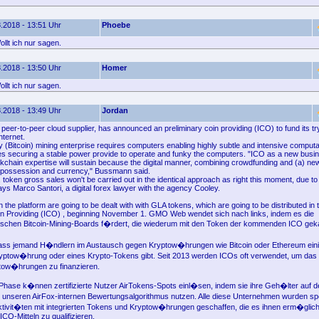
.2018 - 13:51 Uhr
Phoebe
llt ich nur sagen.
.2018 - 13:50 Uhr
Homer
llt ich nur sagen.
.2018 - 13:49 Uhr
Jordan
 peer-to-peer cloud supplier, has announced an preliminary coin providing (ICO) to fund its tr
nternet.
 (Bitcoin) mining enterprise requires computers enabling highly subtle and intensive computa
res securing a stable power provide to operate and funky the computers. "ICO as a new busi
ckchain expertise will sustain because the digital manner, combining crowdfunding and (a) ne
y possession and currency," Bussmann said.
, token gross sales won't be carried out in the identical approach as right this moment, due to
ays Marco Santori, a digital forex lawyer with the agency Cooley.
 the platform are going to be dealt with with GLA tokens, which are going to be distributed in
in Providing (ICO) , beginning November 1. GMO Web wendet sich nach links, indem es die
ischen Bitcoin-Mining-Boards f�rdert, die wiederum mit den Token der kommenden ICO gek
 dass jemand H�ndlern im Austausch gegen Kryptow�hrungen wie Bitcoin oder Ethereum ein
yptow�hrung oder eines Krypto-Tokens gibt. Seit 2013 werden ICOs oft verwendet, um das 
tow�hrungen zu finanzieren.
 Phase k�nnen zertifizierte Nutzer AirTokens-Spots einl�sen, indem sie ihre Geh�lter auf
 unseren AirFox-internen Bewertungsalgorithmus nutzen. Alle diese Unternehmen wurden spe
aktivit�ten mit integrierten Tokens und Kryptow�hrungen geschaffen, die es ihnen erm�glich
ICO-Mitteln zu qualifizieren.