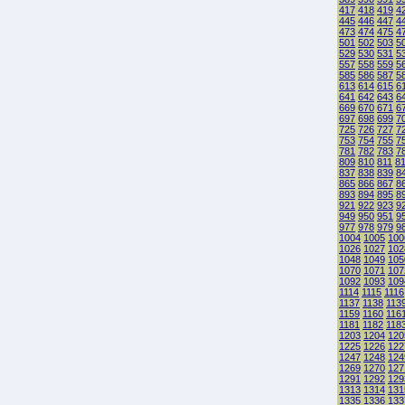
417
418
419
4
445
446
447
4
473
474
475
4
501
502
503
5
529
530
531
5
557
558
559
5
585
586
587
5
613
614
615
6
641
642
643
6
669
670
671
6
697
698
699
7
725
726
727
7
753
754
755
7
781
782
783
7
809
810
811
8
837
838
839
8
865
866
867
8
893
894
895
8
921
922
923
9
949
950
951
9
977
978
979
9
1004
1005
100
1026
1027
102
1048
1049
105
1070
1071
107
1092
1093
109
1114
1115
1116
1137
1138
113
1159
1160
116
1181
1182
118
1203
1204
120
1225
1226
122
1247
1248
124
1269
1270
127
1291
1292
129
1313
1314
131
1335
1336
133