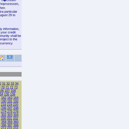
er n�chsten
arktprozessen,
hen.
ra particular
ugust 29 to
ty information,
 your credit
munity shall be
roject to the
ocurrency
0
31
32
33
34
9
70
71
72
73
106
107
108
34
135
136
1
162
163
164
9
190
191
192
218
219
220
5
246
247
248
3
274
275
276
1
302
303
304
330
331
332
7
358
359
360
5
386
387
388
414
415
416