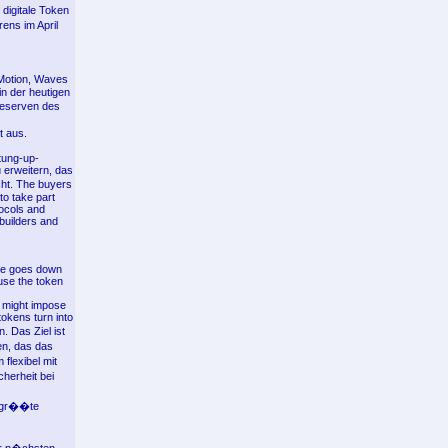
 digitale Token
rens im April
 Motion, Waves
in der heutigen
dreserven des
t aus.
tung-up-
u erweitern, das
cht. The buyers
to take part
tocols and
builders and
ase goes down
use the token
e might impose
tokens turn into
. Das Ziel ist
en, das das
flexibel mit
herheit bei
e gr��te