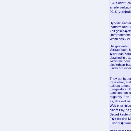
ICOs oder Crow
an alle verkauf
2018 (vorl�uf
Hybride sind a
Platform und B
Zeit gesch�tzt
Unternehmens 
Wenn das Ziel 
Die gesamten T
Verkauf sein. M
�ber das zellu
obtained in tra
within the gov
blockchain-bas
users are incen
They get hyped
for a while, an
sale as a means
If regulators u
sanctions on is
nugatory. Zen-
es, das weltw
Web eher �ber 
einem Pay-as-
Bedarf kaufen
F�r die drei M
Einschr�nkung