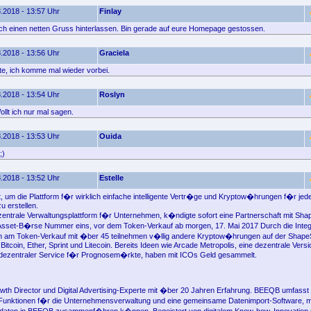
.2018 - 13:57 Uhr
Finlay
fach einen netten Gruss hinterlassen. Bin gerade auf eure Homepage gestossen.
.2018 - 13:56 Uhr
Graciela
e, ich komme mal wieder vorbei.
.2018 - 13:54 Uhr
Roslyn
llt ich nur mal sagen.
.2018 - 13:53 Uhr
Ouida
;)
.2018 - 13:52 Uhr
Estelle
, um die Plattform f�r wirklich einfache intelligente Vertr�ge und Kryptow�hrungen f�r jed
 erstellen.
zentrale Verwaltungsplattform f�r Unternehmen, k�ndigte sofort eine Partnerschaft mit Shap
n Asset-B�rse Nummer eins, vor dem Token-Verkauf ab morgen, 17. Mai 2017 Durch die Inte
 am Token-Verkauf mit �ber 45 teilnehmen v�llig andere Kryptow�hrungen auf der ShapeSh
tcoin, Ether, Sprint und Litecoin. Bereits Ideen wie Arcade Metropolis, eine dezentrale Vers
 dezentraler Service f�r Prognosem�rkte, haben mit ICOs Geld gesammelt.
wth Director und Digital Advertising-Experte mit �ber 20 Jahren Erfahrung. BEEQB umfasst 
 Funktionen f�r die Unternehmensverwaltung und eine gemeinsame Datenimport-Software, mit