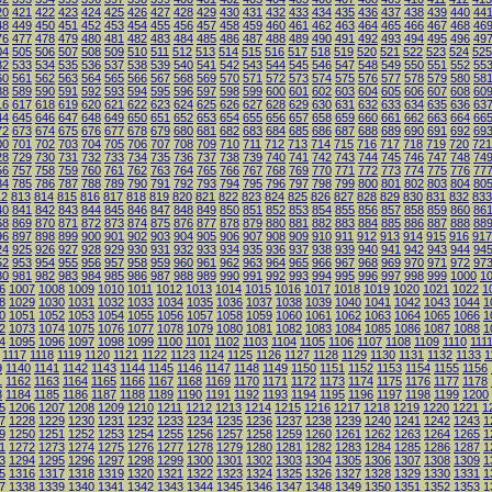
20
421
422
423
424
425
426
427
428
429
430
431
432
433
434
435
436
437
438
439
440
44
48
449
450
451
452
453
454
455
456
457
458
459
460
461
462
463
464
465
466
467
468
46
76
477
478
479
480
481
482
483
484
485
486
487
488
489
490
491
492
493
494
495
496
49
04
505
506
507
508
509
510
511
512
513
514
515
516
517
518
519
520
521
522
523
524
525
32
533
534
535
536
537
538
539
540
541
542
543
544
545
546
547
548
549
550
551
552
55
60
561
562
563
564
565
566
567
568
569
570
571
572
573
574
575
576
577
578
579
580
58
88
589
590
591
592
593
594
595
596
597
598
599
600
601
602
603
604
605
606
607
608
60
16
617
618
619
620
621
622
623
624
625
626
627
628
629
630
631
632
633
634
635
636
63
44
645
646
647
648
649
650
651
652
653
654
655
656
657
658
659
660
661
662
663
664
66
72
673
674
675
676
677
678
679
680
681
682
683
684
685
686
687
688
689
690
691
692
69
00
701
702
703
704
705
706
707
708
709
710
711
712
713
714
715
716
717
718
719
720
721
28
729
730
731
732
733
734
735
736
737
738
739
740
741
742
743
744
745
746
747
748
74
56
757
758
759
760
761
762
763
764
765
766
767
768
769
770
771
772
773
774
775
776
77
84
785
786
787
788
789
790
791
792
793
794
795
796
797
798
799
800
801
802
803
804
80
12
813
814
815
816
817
818
819
820
821
822
823
824
825
826
827
828
829
830
831
832
833
40
841
842
843
844
845
846
847
848
849
850
851
852
853
854
855
856
857
858
859
860
86
68
869
870
871
872
873
874
875
876
877
878
879
880
881
882
883
884
885
886
887
888
88
96
897
898
899
900
901
902
903
904
905
906
907
908
909
910
911
912
913
914
915
916
917
24
925
926
927
928
929
930
931
932
933
934
935
936
937
938
939
940
941
942
943
944
94
52
953
954
955
956
957
958
959
960
961
962
963
964
965
966
967
968
969
970
971
972
97
80
981
982
983
984
985
986
987
988
989
990
991
992
993
994
995
996
997
998
999
1000
1
6
1007
1008
1009
1010
1011
1012
1013
1014
1015
1016
1017
1018
1019
1020
1021
1022
1
8
1029
1030
1031
1032
1033
1034
1035
1036
1037
1038
1039
1040
1041
1042
1043
1044
1
0
1051
1052
1053
1054
1055
1056
1057
1058
1059
1060
1061
1062
1063
1064
1065
1066
1
2
1073
1074
1075
1076
1077
1078
1079
1080
1081
1082
1083
1084
1085
1086
1087
1088
1
4
1095
1096
1097
1098
1099
1100
1101
1102
1103
1104
1105
1106
1107
1108
1109
1110
111
1117
1118
1119
1120
1121
1122
1123
1124
1125
1126
1127
1128
1129
1130
1131
1132
1133
1
9
1140
1141
1142
1143
1144
1145
1146
1147
1148
1149
1150
1151
1152
1153
1154
1155
1156
1
1162
1163
1164
1165
1166
1167
1168
1169
1170
1171
1172
1173
1174
1175
1176
1177
1178
3
1184
1185
1186
1187
1188
1189
1190
1191
1192
1193
1194
1195
1196
1197
1198
1199
1200
5
1206
1207
1208
1209
1210
1211
1212
1213
1214
1215
1216
1217
1218
1219
1220
1221
1
7
1228
1229
1230
1231
1232
1233
1234
1235
1236
1237
1238
1239
1240
1241
1242
1243
1
9
1250
1251
1252
1253
1254
1255
1256
1257
1258
1259
1260
1261
1262
1263
1264
1265
1
1
1272
1273
1274
1275
1276
1277
1278
1279
1280
1281
1282
1283
1284
1285
1286
1287
1
3
1294
1295
1296
1297
1298
1299
1300
1301
1302
1303
1304
1305
1306
1307
1308
1309
1
5
1316
1317
1318
1319
1320
1321
1322
1323
1324
1325
1326
1327
1328
1329
1330
1331
1
7
1338
1339
1340
1341
1342
1343
1344
1345
1346
1347
1348
1349
1350
1351
1352
1353
1