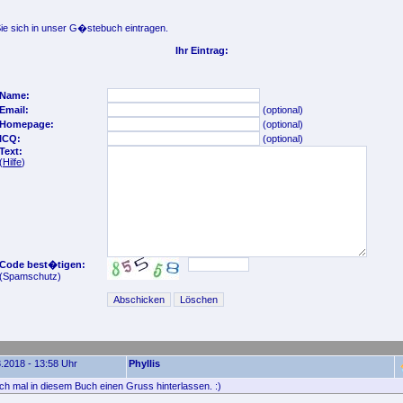
e sich in unser G�stebuch eintragen.
Ihr Eintrag:
Name:
Email:
(optional)
Homepage:
(optional)
ICQ:
(optional)
Text:
(
Hilfe
)
Code best�tigen:
(Spamschutz)
.2018 - 13:58 Uhr
Phyllis
ach mal in diesem Buch einen Gruss hinterlassen. :)