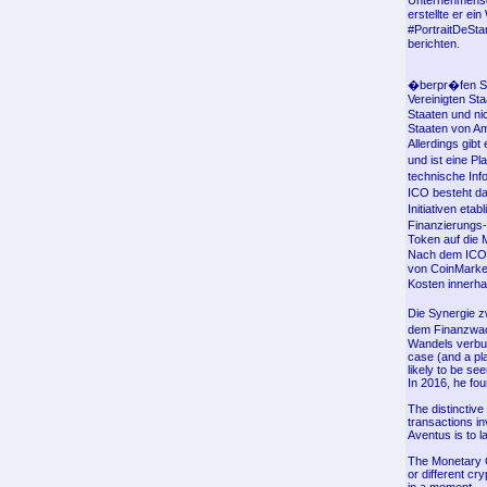
Unternehmensd
erstellte er e
#PortraitDeSta
berichten.
�berpr�fen Sie
Vereinigten St
Staaten und ni
Staaten von Am
Allerdings gib
und ist eine P
technische Inf
ICO besteht da
Initiativen et
Finanzierungs
Token auf die M
Nach dem ICO-
von CoinMarket
Kosten innerha
Die Synergie z
dem Finanzwac
Wandels verbun
case (and a pla
likely to be se
In 2016, he fo
The distinctive
transactions in
Aventus is to l
The Monetary O
or different cr