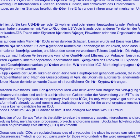
aten in BEEQB zusammenf�hren k�nnen. Begeistert von digitalem Know-how, Innovation u
in Weblog, um Informationen zu diesen Themen zu teilen, und entwickelte das Unternehmen
rtuper, an dem er Startups beteiligt, die �ber ihre Erfahrungen in ihren unternehmerischen
 hier, ob Sie kein US-B�rger oder Einwohner sind oder einen Hauptwohnsitz oder Wohnsitz
aaten haben, zusammen mit Puerto Rico, den US Virgin Islands oder anderen Territorien der V
cht kaufen ATB-Token oder Signieren f�r einen B�rger, Einwohner oder eine Organisation de
erika.
t es auf dem roten Markt f�r ICOs einen dunklen Schatten. Bancor wurde auf Basis von Ethe
lattform f�r sich selbst. Es erm�glicht den Kunden die Technologie neuer Token, ohne dass
ormationen ben�tigt werden, und bietet den selten verwendeten Tokens Liquidit�t. Die Aufg
rin, zur nachhaltigen Verbesserung von hoher Qualit�t und Effizienz von Aufgaben beizutrag
ablieren k�nnten, indem Kooperation, Koordination und F�higkeiten des RocketICO Experten-
- und Gesch�ftsnetzwerkes gef�rdert werden. W�hrend der ICO-Marketingkampagne k
itglieder verteilt werden.
Tipp k�nnte der B2BX-Token an einer Reihe von Hauptb�rsen gehandelt werden, die in de
Cap enthalten sind. Nach der Gesetzgebung im April, die Bitcoin als autorisierte, anerkannt
lb der Nation dominierte, wurde Japan ein freundlicherer Ort f�r Kryptow�hrungen.
wischen Investitions- und Geb�hrenprodukten wird neue Arten von Bargeld zur Verf�gung ste
hstum verbunden sind und mit ausl�ndischen Geldern oder der Verwendung von ETFs als
den sind. But going back to the primary level about ICOs, it's only when you've got such a s
tform that's already up and running and displaying revenue) for the use of cryptocurrencies 
en as a kosher candidate for an ICO.
unded Chaineum SAS (ICO advise to date, it has charged two firms with ICO fraud.
 function of our Seratio Token is the ability to seize the monetary assets, microshares and p
volving folks, merchandise, processes, projects and organisations. Blockchain ticketing solut
aunch an preliminary coin offering (ICO) next month.
ccasions calls ICOs unregulated issuances of cryptocoins the place investors can raise mo
yptocurrencies," which is correct, particularly for those who underline the word unregulated." We