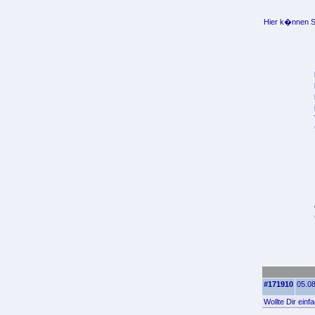
Hier k�nnen Si
#171910
05.08
Wollte Dir einf