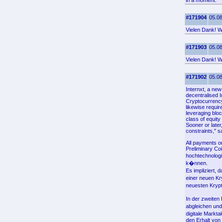
in a moment.
#171904
05.08
Vielen Dank! Wo
#171903
05.08
Vielen Dank! Wo
#171902
05.08
Internxt, a new
decentralised I
Cryptocurrency
likewise requi
leveraging blo
class of equit
Sooner or later
constraints," s
All payments on
Preliminary Co
hochtechnolog
k�nnen.
Es impliziert,
einer neuen Kr
neuesten Kryp
In der zweiten
abgleichen und
digitale Markt
den Erhalt von 