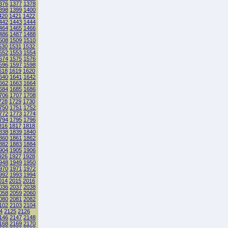
376
1377
1378
398
1399
1400
420
1421
1422
442
1443
1444
464
1465
1466
486
1487
1488
508
1509
1510
530
1531
1532
552
1553
1554
574
1575
1576
596
1597
1598
618
1619
1620
640
1641
1642
662
1663
1664
684
1685
1686
706
1707
1708
728
1729
1730
750
1751
1752
772
1773
1774
794
1795
1796
816
1817
1818
838
1839
1840
860
1861
1862
882
1883
1884
904
1905
1906
926
1927
1928
948
1949
1950
970
1971
1972
992
1993
1994
014
2015
2016
036
2037
2038
058
2059
2060
080
2081
2082
102
2103
2104
4
2125
2126
146
2147
2148
168
2169
2170