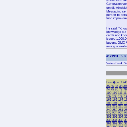
Nach dem Star
Generation ver
um die Abwickl
Messaging servi
person-to-pers
fund improvemen
He said: "Knowl
knowledge out o
cards and know
issued 1,000,0
buyers. GMO We
mining operati
#171901
05.08
Vielen Dank! Wo
Eintr�ge: 1745
35
36
37
38
39
74
75
76
77
78
109
110
111
11
137
138
139
1
165
166
167
1
193
194
195
1
221
222
223
2
249
250
251
2
277
278
279
2
305
306
307
3
333
334
335
3
361
362
363
3
389
390
391
3