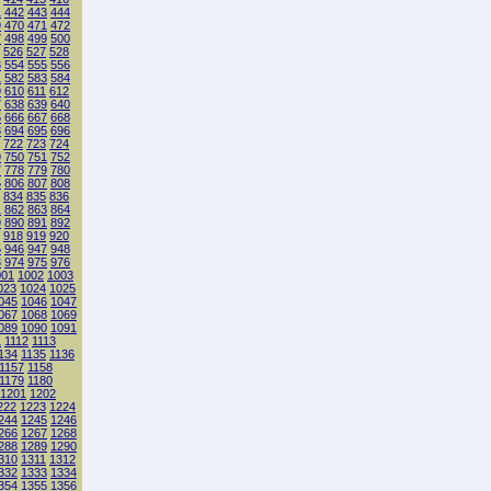
1
442
443
444
9
470
471
472
7
498
499
500
526
527
528
3
554
555
556
1
582
583
584
9
610
611
612
7
638
639
640
5
666
667
668
3
694
695
696
722
723
724
9
750
751
752
7
778
779
780
5
806
807
808
834
835
836
1
862
863
864
9
890
891
892
918
919
920
5
946
947
948
3
974
975
976
001
1002
1003
023
1024
1025
045
1046
1047
067
1068
1069
089
1090
1091
1
1112
1113
134
1135
1136
1157
1158
1179
1180
1201
1202
222
1223
1224
244
1245
1246
266
1267
1268
288
1289
1290
310
1311
1312
332
1333
1334
354
1355
1356