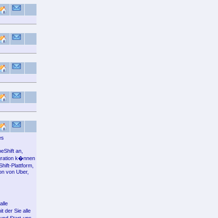
es
eShift an,
gration k�nnen
ift-Plattform,
ion von Uber,
alle
 der Sie alle