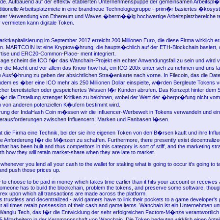
rde. Aufbauend auf der effektiv etablierten Unternehmenspuppe der gemeinsamen Arbeitspl�
aditionelle Arbeitsplatzmiete in eine brandneue Technologiegruppe - prim�r basiertes �kosys
ter Verwendung von Ethereum und Waves �berm��ig hochwertige Arbeitsplatzbereiche te
 vermieten kann digitale Token.
ktkapitalisierung im September 2017 erreicht 200 Millionen Euro, die diese Firma wirklich er
n. MARTCOIN ist eine Kryptow�hrung, die haupts�chlich auf der ETH-Blockchain basiert, 
rtise und ERC20-Common-Place- ment integriert.
sage scheint die ICO f�r das Wanchain-Projekt ein echter Anwendungsfall zu sein und wird 
er die Macht und vor allem das Know-how hat, ein ICO 200x unter sich zu nehmen und uns l
ie Ausf�hrung zu geben der absichtlichen Stra�enkarte nach vorne. In Filecoin, das die Date
ndem es �ber eine ICO mehr als 250 Millionen Dollar einspielte, w�rden Bergleute Tokens v
cher bereitstellen oder gespeichertes Wissen f�r Kunden abrufen. Das Konzept hinter dem 
f�r die Erstellung strenger Kritiken zu belohnen, wobei der Wert der �berpr�fung nicht v
n von anderen potenziellen K�ufern bestimmt wird.
rung der IndaHash Coin m�ssen wir die Influencer-Werbewelt in Tokens verwandeln und ein
erausforderungen zwischen Influencern, Marken und Fanbasen l�sen.
t die Firma eine Technik, bei der sie ihre eigenen Token von den B�rsen kauft und ihre Influ
ne Anforderung f�r die M�nzen zu schaffen. Furthermore, there presently exist decentrali
 that has been built and thus competitors in this category is sort of stiff, and the marketing st
with how they will retain market-share when they are late to market.
henever you lend all your cash to the wallet for staking what is going to occur it's going to 
 and push those prices up.
e to choose to be paid in money which takes time earlier than it hits your account or receive
Someone has to build the blockchain, problem the tokens, and preserve some software, tho
orex upon which all transactions are made across the platform.
s trustless and decentralized - avid gamers have to link their pockets to a game developer's 
 at all times retain possession of their cash and game items. Wanchain ist ein Unternehmen un
nglu Tech, das f�r die Entwicklung der sehr erfolgreichen Factom-M�nze verantwortlich 
5 Mitarbeitern in der Kernmannschaft von Wanchain. Die Token bedeuten wirklich einen Antei