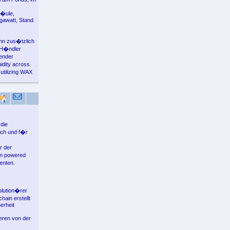
S�ule,
gawatt, Stand
nn zus�tzlich
 H�ndler
lender
idity across
 utilizing WAX
die
ich und f�r
r der
in powered
enten.
olution�rer
ain erstellt
erheit
eren von der