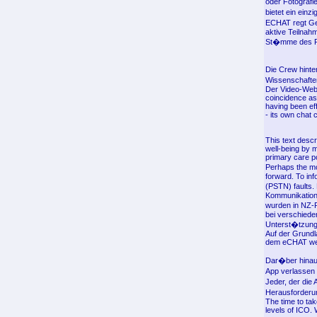
oder Fotografi
bietet ein ein
ECHAT regt Ge
aktive Teilnah
St�mme des Ra
Die Crew hinte
Wissenschaften
Der Video-Web
coincidence as
having been eff
- its own chat c
This text desc
well-being by m
primary care p
Perhaps the mo
forward. To in
(PSTN) faults. 
Kommunikation 
wurden in NZ-
bei verschiede
Unterst�tzungs
Auf der Grundl
dem eCHAT wei
Dar�ber hinaus
App verlassen 
Jeder, der die
Herausforderun
The time to tak
levels of ICO. 