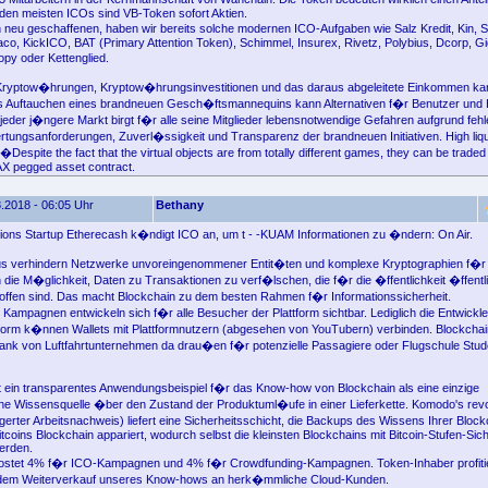
en meisten ICOs sind VB-Token sofort Aktien.
ch neu geschaffenen, haben wir bereits solche modernen ICO-Aufgaben wie Salz Kredit, Kin, 
co, KickICO, BAT (Primary Attention Token), Schimmel, Insurex, Rivetz, Polybius, Dcorp, Gi
opy oder Kettenglied.
Kryptow�hrungen, Kryptow�hrungsinvestitionen und das daraus abgeleitete Einkommen ka
as Auftauchen eines brandneuen Gesch�ftsmannequins kann Alternativen f�r Benutzer und
 jeder j�ngere Markt birgt f�r alle seine Mitglieder lebensnotwendige Gefahren aufgrund feh
tungsanforderungen, Zuverl�ssigkeit und Transparenz der brandneuen Initiativen. High liqu
Despite the fact that the virtual objects are from totally different games, they can be traded
X pegged asset contract.
.2018 - 06:05 Uhr
Bethany
ions Startup Etherecash k�ndigt ICO an, um t - -KUAM Informationen zu �ndern: On Air.
s verhindern Netzwerke unvoreingenommener Entit�ten und komplexe Kryptographien f�r 
die M�glichkeit, Daten zu Transaktionen zu verf�lschen, die f�r die �ffentlichkeit �ffentl
offen sind. Das macht Blockchain zu dem besten Rahmen f�r Informationssicherheit.
 Kampagnen entwickeln sich f�r alle Besucher der Plattform sichtbar. Lediglich die Entwickle
form k�nnen Wallets mit Plattformnutzern (abgesehen von YouTubern) verbinden. Blockcha
ank von Luftfahrtunternehmen da drau�en f�r potenzielle Passagiere oder Flugschule Stud
t ein transparentes Anwendungsbeispiel f�r das Know-how von Blockchain als eine einzige
e Wissensquelle �ber den Zustand der Produktuml�ufe in einer Lieferkette. Komodo's rev
ter Arbeitsnachweis) liefert eine Sicherheitsschicht, die Backups des Wissens Ihrer Blockch
tcoins Blockchain appariert, wodurch selbst die kleinsten Blockchains mit Bitcoin-Stufen-Sich
werden.
 kostet 4% f�r ICO-Kampagnen und 4% f�r Crowdfunding-Kampagnen. Token-Inhaber profiti
dem Weiterverkauf unseres Know-hows an herk�mmliche Cloud-Kunden.