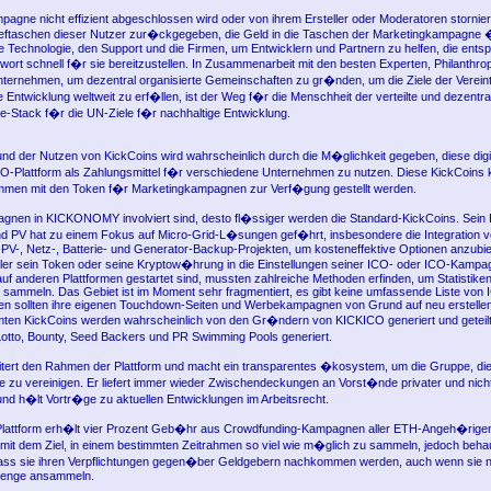
agne nicht effizient abgeschlossen wird oder von ihrem Ersteller oder Moderatoren storniert
rieftaschen dieser Nutzer zur�ckgegeben, die Geld in die Taschen der Marketingkampagne
e Technologie, den Support und die Firmen, um Entwicklern und Partnern zu helfen, die ent
wort schnell f�r sie bereitzustellen. In Zusammenarbeit mit den besten Experten, Philanthr
ternehmen, um dezentral organisierte Gemeinschaften zu gr�nden, um die Ziele der Verein
e Entwicklung weltweit zu erf�llen, ist der Weg f�r die Menschheit der verteilte und dezentr
e-Stack f�r die UN-Ziele f�r nachhaltige Entwicklung.
 und der Nutzen von KickCoins wird wahrscheinlich durch die M�glichkeit gegeben, diese di
CO-Plattform als Zahlungsmittel f�r verschiedene Unternehmen zu nutzen. Diese KickCoin
men mit den Token f�r Marketingkampagnen zur Verf�gung gestellt werden.
nen in KICKONOMY involviert sind, desto fl�ssiger werden die Standard-KickCoins. Sein E
nd PV hat zu einem Fokus auf Micro-Grid-L�sungen gef�hrt, insbesondere die Integration 
-PV-, Netz-, Batterie- und Generator-Backup-Projekten, um kosteneffektive Optionen anzubi
ller sein Token oder seine Kryptow�hrung in die Einstellungen seiner ICO- oder ICO-Kampag
auf anderen Plattformen gestartet sind, mussten zahlreiche Methoden erfinden, um Statistiken
ammeln. Das Gebiet ist im Moment sehr fragmentiert, es gibt keine umfassende Liste von
n sollten ihre eigenen Touchdown-Seiten und Werbekampagnen von Grund auf neu erstellen
en KickCoins werden wahrscheinlich von den Gr�ndern von KICKICO generiert und geteilt,
Lotto, Bounty, Seed Backers und PR Swimming Pools generiert.
tert den Rahmen der Plattform und macht ein transparentes �kosystem, um die Gruppe, di
te zu vereinigen. Er liefert immer wieder Zwischendeckungen an Vorst�nde privater und nicht
d h�lt Vortr�ge zu aktuellen Entwicklungen im Arbeitsrecht.
lattform erh�lt vier Prozent Geb�hr aus Crowdfunding-Kampagnen aller ETH-Angeh�rigen
mit dem Ziel, in einem bestimmten Zeitrahmen so viel wie m�glich zu sammeln, jedoch beha
ss sie ihren Verpflichtungen gegen�ber Geldgebern nachkommen werden, auch wenn sie ni
 Menge ansammeln.