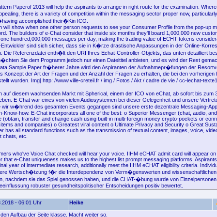
tern Paperof 2013 will help the aspirants to arrange in right route for the examination. Where
ealing, there is a variety of competition within the messaging sector proper now, particularl
�having accomplished their�Kin ICO.
on will show when one other person requests to see your Consumer Profile from the pop-up m
. The builders of e-Chat consider that inside six months they'll board 1,000,000 new custom
 one hundred,000,000 messages per day, making the trading value of ECHT tokens conside
t-Entwickler sind sich sicher, dass sie in K�rze drastische Anpassungen in der Online-Korr
. Die Referenzdatei enth�lt den URI Ihres Echat-Controller-Objekts, das unten detailliert be
�chten Sie dem Programm jedoch nur einen Dateititel anbieten, und es wird der Rest gemac
kata Sample Paper fr�herer Jahre wird den Aspiranten der Aufnahmepr�fungen der Resortv
tes Konzept der Art der Fragen und der Anzahl der Fragen zu erhalten, die bei den vorherigen
lt wurden. Img] http: //www.ville-creteil.fr / img / Fotos / Akt / cadre de vie / cc-lechat-texte1
 auf diesem wachsenden Markt mit Spherical, einem der ICO von eChat, ab sofort bis zum
ben. E-Chat war eines von vielen Audiosystemen bei dieser Gelegenheit und unsere Vertrete
ie wir w�hrend des gesamten Events gegangen sind unsere erste dezentrale Messaging-App
-Know-how. E-Chat incorporates all one of the best: o Superior Messenger (chat, audio, and 
e (obtain, transfer and change cash using built-in multi-foreign money crypto-pockets or con
 items and companies) o Greatest viral content o Ultimate Privacy and Security o Great Sustai
has all standard functions such as the transmission of textual content, images, voice, video,
t chats, etc.
omers who've Voice Chat checked will hear your voice. IIHM eCHAT admit card will appear on
r that e-Chat uniqueness makes us to the highest list prompt messaging platforms. Aspirant
final year of intermediate research, additionally meet the IIHM eCHAT eligibility criteria. Indiv
ere Wertsch�tzung f�r die Interdependenz von Verm�genswerten und wissenschaftlichen
n, nachdem sie das Spiel genossen haben, und die CHAT-�bung wurde von Einzelpersonen 
Beeinflussung robuster gesundheitspolitischer Entscheidungen positiv bewertet.
.2018 - 06:01 Uhr
Heike
e den Aufbau der Seite klasse. Macht weiter so.