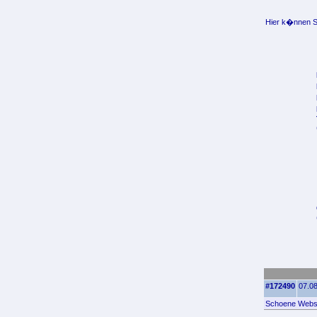
Hier k�nnen Si
#172490
07.08
Schoene Websei