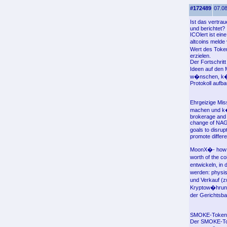
#172489
07.08
Ist das vertr
und berichtet?
ICOlert ist ei
altcoins melde 
Wert des Token
erzielen.
Der Fortschrit
Ideen auf den 
w�nschen, k�n
Protokoll aufb
Ehrgeizige Mis
machen und k�
brokerage and c
change of NAGA
goals to disru
promote differ
MoonX�- how ma
worth of the co
entwickeln, in
werden: physis
und Verkauf (
Kryptow�hrung 
der Gerichtsba
SMOKE-Token we
Der SMOKE-Toke