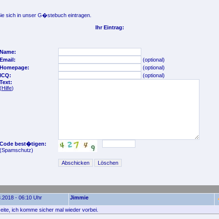
e sich in unser G�stebuch eintragen.
Ihr Eintrag:
Name:
Email:
(optional)
Homepage:
(optional)
ICQ:
(optional)
Text:
(
Hilfe
)
Code best�tigen:
(Spamschutz)
.2018 - 06:10 Uhr
Jimmie
te, ich komme sicher mal wieder vorbei.