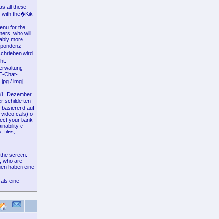
as all these
y with the�Kik
enu for the
ers, who will
rably more
espondenz
schrieben wird.
ht.
erwaltung
 E-Chat-
.jpg / img]
 31. Dezember
r schilderten
 basierend auf
video calls) o
nect your bank
nability e-
 files,
 the screen.
s, who are
iduen haben eine
als eine