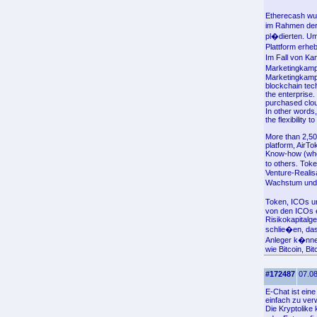
Etherecash wur
im Rahmen der
pl�dierten. Um
Plattform erhe
Im Fall von Ka
Marketingkampag
Marketingkampa
blockchain tech
the enterprise
purchased cloud
In other words,
the flexibility
More than 2,500
platform, AirT
Know-how (wheth
to others. Tok
Venture-Realis
Wachstum und 
Token, ICOs u
von den ICOs 
Risikokapitalge
schlie�en, das
Anleger k�nne
wie Bitcoin, Bi
#172487
07.08
E-Chat ist eine
einfach zu ver
Die Kryptolike