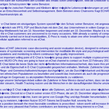
eren kann der Konsument den Ersteller des Inhalts sofort unterst�tzen. Weil die Entwickler 
zigartiges Schutzsystem f�r seine Benutzer.
spr�che zwischen Patienten und Klinikern �ber m�gliche Lebensver�nderungen an und f
me an Entschlossenheit und Selbstmanagement. Beim Betreten eines Chatrooms fragt ECHAT 
umtranskripts ab.
r e-Chat bietet ein einzigartiges System speziell f�r den Schutz seiner Benutzer, mit angew
 �hnlich wie IPFS, P2P und Blockchain mit dem Ziel, das Unternehmen in vollem Gange zu
log-Wettbewerb hat am 10. November begonnen und endet am 10. Dezember. Maybe it is no
 the e-Chat customers are uncovered to so many occasions. With already a variety of comp
iciently carried out in local municipalities, E-Peso is ready to attain one other breakthrough
ellular application referred to as eChat.
ribes eCHAT (electronic case-discovering and assist evaluation device), designed to enhanc
eans of systematic screening and intervention for modifiable life-style and psychological well 
opulations and monitoring to inform continuous high quality improvement.
st important selling point of E-Chat is how�its group plans to support multiple cryptocurren
form WLR3 CPs they are going to have an eChat channel to contact us from 22 February 20
E-Chat bietet die beste Stufe der nicht-�ffentlichen Informationssicherheit, dies kann Ihre pr
und die Eigenschaft in E-Chat Cryptowallet gespeichert enthalten. Methode: Zahlreiche Un
Pflege- und Gemeinschaftseinrichtungen durchgef�hrt, um die Durchf�hrbarkeit und Akze
nen ethnischen Populationen zu beurteilen und sowohl das Instrument als auch die progressi
frage im Gegensatz zu akzeptablen Referenzstandards zu validieren.
age unserer bisherigen Arbeit sollten die Zulieferer in New Mexico darauf achten, dass sie 
ter steuern, Health Tracking nutzen und die Menschen in der darauffolgenden Woche umzi
 verf�gt E-Chat m�glicherweise �ber alle Optionen, auf die man sich aus einer t�gliche
k�nnte. Derzeit ist e-Chat in seiner ersten ICO-Phase, die am 15. Dezember abgeschloss
 App ausprobieren m�chte, kann sie gerne von Google Play und App Retailer herunterladen. 
g zu meistern, k�nnten Nutzer ECHT-Tokens bei $ kaufen Null. seventy five.
e a position beneath the most favorable conditions is proscribed - token worth will increase t
We are very pleased that Forbes contributors are listening to the rising interest to e-Chat.