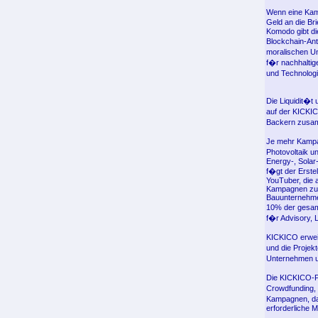
Wenn eine Kamp
Geld an die B
Komodo gibt di
Blockchain-Ant
moralischen Un
f�r nachhaltig
und Technologi
Die Liquidit�t
auf der KICKI
Backern zusam
Je mehr Kampag
Photovoltaik u
Energy-, Solar
f�gt der Erste
YouTuber, die 
Kampagnen zu s
Bauunternehme
10% der gesamt
f�r Advisory, 
KICKICO erwei
und die Projek
Unternehmen un
Die KICKICO-P
Crowdfunding, 
Kampagnen, da
erforderliche