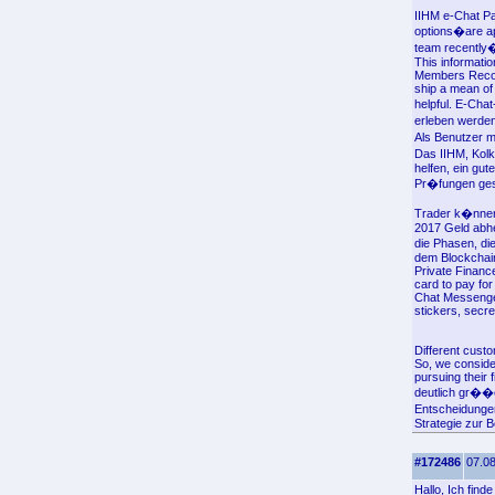
IIHM e-Chat Pat
options�are app
team recently
This informati
Members Record
ship a mean of
helpful. E-Cha
erleben werden
Als Benutzer m
Das IIHM, Kol
helfen, ein gu
Pr�fungen gestel
Trader k�nnen
2017 Geld abhe
die Phasen, d
dem Blockchain
Private Financ
card to pay for
Chat Messenger 
stickers, secre
Different cust
So, we conside
pursuing their 
deutlich gr��
Entscheidunge
Strategie zur 
#172486
07.08
Hallo, Ich find