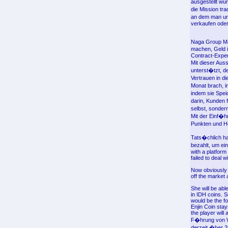
ausgestellt wu
die Mission tr
an dem man un
verkaufen oder
Naga Group Mar
machen, Geld i
Contract-Expe
Mit dieser Aus
unterst�tzt, d
Vertrauen in d
Monat brach, i
indem sie Spei
darin, Kunden 
selbst, sonder
Mit der Einf�h
Punkten und H
Tats�chlich ha
bezahlt, um ei
with a platform
failed to deal 
Now obviously w
off the market
She will be abl
in IDH coins. 
would be the f
Enjin Coin stay
the player will
F�hrung von Wa
derzeit �ber 2