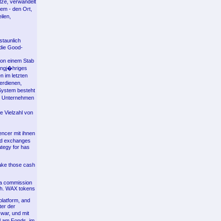
tze, verwandelt
tem - den Ort,
ilen,
staunlich
die Good-
von einem Stab
angj�hriges
n im letzten
erdienen,
System besteht
om Unternehmen
e Vielzahl von
encer mit ihnen
zed exchanges
rategy for has
take those cash
s a commission
ugh. WAX tokens
platform, and
ter der
war, und mit
l am Fonds, im