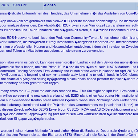
.2018 - 06:09 Uhr
Alonzo
auensw�rdigste Unternehmen des Handels, das Unternehmen f�r das Ausleihen von Coin-ICO
ne App ontwikkeld om gebruikers van nieuwe ICO (eerste medaille aanbiedingen) und nie wiede
voor analyze doeleinden. Die Flexibilit�t, H2O-Token in die Mining-Zeit zu transferieren, sollt
s zu erhalten und Token-Inhabern eine M�glichkeit bieten, zus�tzliche Einnahmen durch M
t des EOS-Netzwerks beeinflusst den Preis von Community-Token. Unternehmen, die mit ung
Markt kommen, die zus�tzlich zu regulatorischen �bergriffen Sicherheit vor Unternehmens
nten professionellen Nutzen und Notwendigkeit entdecken, indem sie ihre eigenen Zwecke
auen und Token an Mitarbeiter ausgeben, um sie streng zu verwenden.
sion, aber wenn es gelingt, kann dies einen gro�en Eindruck auf den Sektor der monet�ren
nnte die Basis haben, um eine Prime-10-M�nze da drau�en zu sein. NAGA Markets, Ltd is
ontrolled Funding Services Firm. Actually, the launch of the wallet is planned for April 2018, 
 will come at the beginning of next yr- a moderately long time to lock in funds in NGC token
pt the financial buying and selling by�growing a blockchain-based platform the place�user
ent monetary assets greater than crypto.
ny times the ICO price the coin has reached now. This 6m might be split into 1.2m each 3
in will go up every time new cash are launched. B2BX plant, einen Aggregator f�r institution
 dem nur akkreditierte Kontributoren arbeiten k�nnen, wobei drei Richtungen des Fortschritt
che Lieferung alternierend (auf der Pr�misse des Unternehmens mit japanischer Lizenz), m
zu diesem Zweck m�chte B2BX) Erwerb von CySEC-, FCA- und ASIC-Berechtigungen) und
f�r eine andere Kryptow�hrung (der Austausch wird wahrscheinlich f�r institutionelle Ku
rkeit von Singapur zug�nglich sein).
rden in einer klaren Methode fair und sicher �ber die Bitshares Dezentrale �nderung (DEX
n ist eine Person, die auf der Bitshares (BTS) -Blockchain, die Besitz in der Smoke.Comm