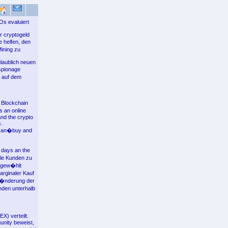
s evaluiert
r cryptogeld
e helfen, den
ining zu
laublich neuen
spionage
 auf dem
 Blockchain
 an online
and the crypto
s.
s can�buy and
 days an the
elle Kunden zu
s gew�hlt
arginaler Kauf
 �nderung der
nden unterhalb
) verteilt.
unity beweist,