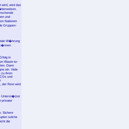
 wird, wird das
 �berweisen.
sprechende
open und
ten Nationen
ale Gruppen-
gitale W�hrung
s k�nnen
rfolg in
von Waste-to-
eten. Dann
ne ein. Viele
 zu ihren
 ICOs und
.
 der Rest wird
e Unterst�tzer
-privater
. Sichere
upten solche
cht die