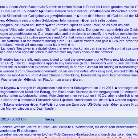
de auf dem World Blockchain Summit im letzten Monat in Dubai ins Leben gerufen, wo die O
 Dubai Future Foundation f�r einen starken Schub bei der Schaffung von Blockchain-Know
 die Sicherheit der Geldgeber zu gew�hrleisten, m�ssen die Urheber, die Gelder auf der 
ben, �ffentlich sein und den Geldgebern Informationen �ber sich selbst geben.
mpagnen, die Token an Unterst�tzer verteilen, spielt es keine Rolle, ob es sich um eine
ne "Alles oder nichts" oder "Sicher" handelt oder nicht. Der gute Vertrag enth�lt alle Gelder
gne abgeschlossen ist. Our imaginative and prescient is to simplify the various complexities
nology by way of intuitive providers and APIs that velocity adoption of distributed blockchain 
. The platform is at the moment holding a pre-ICO, where traders can gain a 17% pre-order b
 tokens, which will continue to cut back with time.
 Lamden's Tau token is a digital token that every blockchain can interact with so that custo
 to use one chain agnostic token to interact with any blockchain on the network.
 reliable backers efficiently contributed to fund the development of AirFox's new blockchain
oken (AIR). The DLT regulations apply to any business (a DLT Provider") which uses Distribu
er this is blockchain expertise or otherwise) in or from Gibraltar for storing or transmitting
en werden durch Crowdselling verkauft, da sie ein effizientes Werkzeug sind, um Geldmittel f
ation zu mobilisieren. Pure Asset Change Entwicklung, Bereitstellung und Unternehmensfina
Wachstum der �ffentlichen Plattform zu unterst�tzen.
nd Kryptow�hrungen im Allgemeinen sind derzeit Schlagworte. Im Juni 2017 �berstiegen d
eingenommenen Mittel den Betrag, den Blockchain-Startups in den vergangenen 12 Monaten
sellschaften aufgebracht hatten. Viele Unternehmen versuchen in ICOs, aber sicherlich ist es
s dieser ph�nomenale Fortschritt viele L�cken hinterlassen hat, die erf�llt werden m�ss
n Tokens entweder �ber Fiat-W�hrungen wie Euro oder US-Dollar oder �ber andere Kr
tcoin Money, Litecoin und Dash kaufen.
.2018 - 06:03 Uhr
Tracey
 Echtzeit-Website, die frei ist, eine Chat-Website zu verwenden, mit einer sehr vereinfachten
wendenden Einstellungen.
 korreliert mit der integrierten E-Chat-Multi-Currency-Brieftasche und durch das Liken des V