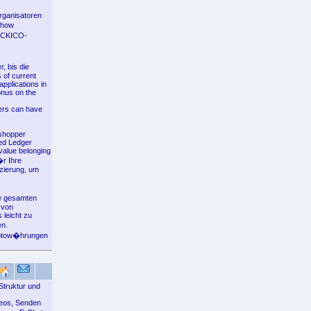
rganisatoren
-how
KICKICO-
, bis die
 of current
applications in
onus on the
mers can have
 shopper
ted Ledger
 value belonging
�r Ihre
nzierung, um
ie gesamten
 von
 leicht zu
en.
yptow�hrungen
 Struktur und
ideos, Senden