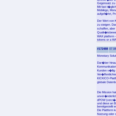
Gegensatz zu d
Mit fast t�gli
Mobilego, Mona
aufgef�hrt, Pr
Der Wert von 
zu steigen. D
schaffen, aber
Qualit�tsbewer
WAX platform -�
tokens or a WA
#172488
07.08
Monetary Solut
Dar�ber hinau
Kommunikation 
Kunden v�llig 
Ver�ffentlichte
KICKICO-Platt
globale Datenb
Die Mission ha
unver�nderlich
dPOW (verz�ger
und diese an Bi
bereitgestellt 
Die Plattform
Nutzung oder 