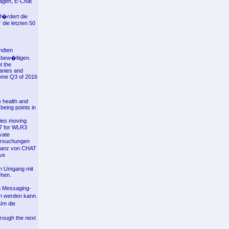
sagen, E-Chat
�rdert die
die letzten 50
andten
 bew�ltigen.
t the
anies and
 come Q3 of 2016
e health and
being points in
cies moving
17 for WLR3
ivate
tersuchungen
ptanz von CHAT
ve
den Umgang mit
ehen.
n Messaging-
en werden kann.
Um die
hrough the next