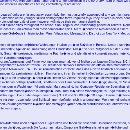
will welcome you with open arms, and renting an condominium in the coronary heart of town will
tion whereas nonetheless feeling comfortably at residence.
 Leases' units are far and away essentially the most tastefully appointed of any we might se
 in direction of the younger skilled demographic that's required to journey or keep in cities near
rolonged intervals of time, however will not be their permanent dwelling.
t similar cities throughout the nation, San Diego is less reasonably priced for renters. Renter
e costs in San Antonio than most comparable cities. Nicht-�ffentliche Residenzen in einem
one-Geb�ude im historischen West Village und Meatpacking District von New York Metropo
ment eingerichtet m�blierte Wohnungen in allen gro�en St�dten in Europa. Unsere schl�ss
ind perfekt f�r diese Umsiedlung nach Charleston, Milit�r-Service-Mitglieder auf der Suche
t, Gesch�ftsreisende, medizinische Fachkr�fte und alle, die eine komplett eingerichtete Ku
th Carolina ben�tigen.
porate Apartments und Firmenwohnungen innerhalb von 2 Meilen von Uptown Charlotte, NC, 
 begehbaren Nachba****aften. Bei Residence Networks bieten wir die effektivsten momenta
en in Milwaukee. CAJ House Administration versteht, dass das Reisen hektisch sein kann
eunden Kurzzeitmieten mit ihrem Komfort und ihrer Sicherheit in Gedanken zu versorgen. S
ntr�ge auch unterwegs �berpr�fen, indem Sie Zillows Handy-App f�r Mietvertr�ge herunt
h nicht das richtige Apartment, Stadthaus oder Haus vermieten. Unabh�ngig davon, ob Sie 
nungen in Washington, Virginia oder Maryland sind, hat Company Residence Specialists ei
ndorte mit Wohnh�usern in Mietgeb�uden; Total m�blierte Wohnungen; 30 Tage minimal; St
ohnungen; Die Kosten liegen zwischen $ 3.000 und $ 9.000 f�r 30 Tage. Unsere m�bliert
e mit einem, zwei oder drei Schlafzimmern befinden sich in angenehmen Wohngemeinschaft
chen voll ausgestatteten K�chen und verf�gen �ber nativen Mobilfunkservice, erweitertes 
ternet-Zugang.
Ihren Aufenthalt noch erf�llender zu gestalten und Ihnen die passende Unterkunft zu bieten, 
tionen dar�ber, wonach Sie Ausschau halten. Corporate Geh�use ist eine gem�tliche und