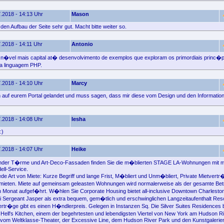
.2018 - 14:13 Uhr
Mason
e den Aufbau der Seite sehr gut. Macht bitte weiter so.
.2018 - 14:11 Uhr
Antonio
 n�vel mais capital at� desenvolvimento de exemplos que exploram os primordiais princ�p
a linguagem PHP.
.2018 - 14:10 Uhr
Marcy
ich auf eurem Portal gelandet und muss sagen, dass mir diese vom Design und den Informatione
.2018 - 14:08 Uhr
Iesha
:)
.2018 - 14:07 Uhr
Heike
zernder T�rme und Art-Deco-Fassaden finden Sie die m�blierten STAGE LA-Wohnungen mit 
ell-Service.
e Art von Miete: Kurze Begriff und lange Frist, M�bliert und Unm�bliert, Private Mietvert
mieten. Miete auf gemeinsam geleasten Wohnungen wird normalerweise als der gesamte Bet
 Monat aufgef�hrt. W�hlen Sie Corporate Housing bietet all-inclusive Downtown Charlesto
Sergeant Jasper als extra bequem, gem�tlich und erschwinglichen Langzeitaufenthalt Reso
ertr�ge gibt es einen H�ndlerpreis. Gelegen in Instanzen Sq. Die Silver Suites Residences b
ell's Kitchen, einem der begehrtesten und lebendigsten Viertel von New York am Hudson Ri
vom Weltklasse-Theater, der Excessive Line, dem Hudson River Park und den Kunstgalerie