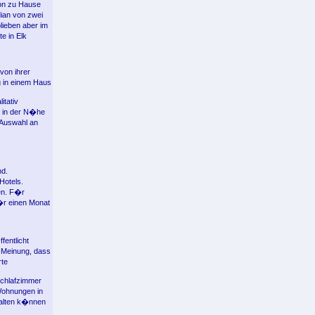
von zu Hause
ian von zwei
lieben aber im
e in Elk
von ihrer
g in einem Haus
itativ
e in der N�he
 Auswahl an
nd.
Hotels.
en. F�r
f�r einen Monat
fentlicht
 Meinung, dass
rte
Schlafzimmer
Wohnungen in
halten k�nnen