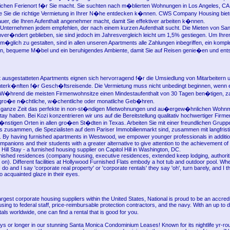
ichen Ferienort f�r Sie macht. Sie suchten nach m�blierten Wohnungen in Los Angeles, CA
ie Sie die richtige Vermietung in Ihrer N�he entdecken k�nnen. CWS Company Housing biet
auer, die Ihren Aufenthalt angenehmer macht, damit Sie effektiver arbeiten k�nnen.
 Unternehmen jedem empfehlen, der nach einem kurzen Aufenthalt sucht. Die Mieten von San
ver�ndert geblieben, sie sind jedoch im Jahresvergleich leicht um 1,5% gestiegen. Um Ihren
�glich zu gestalten, sind in allen unseren Apartments alle Zahlungen inbegriffen, ein kompl
n, bequeme M�bel und ein beruhigendes Ambiente, damit Sie auf Reisen genie�en und en
 ausgestatteten Apartments eignen sich hervorragend f�r die Umsiedlung von Mitarbeitern u
nterk�nften f�r Gesch�ftsreisende. Die Vermietung muss nicht unbedingt beginnen, wenn
 W�hrend die meisten Firmenwohnsitze einen Mindestaufenthalt von 30 Tagen ben�tigen, z
gro�e n�chtliche, w�chentliche oder monatliche Geb�hren.
e ganze Zeit das perfekte in non-st�ndigen Mietwohnungen und au�ergew�hnlichen Wohn
tay haben. Bei Kozi konzentrieren wir uns auf die Bereitstellung qualitativ hochwertiger Fi
stigen Orten in allen gro�en St�dten in Texas. Arbeiten Sie mit einer freundlichen Grupp
is zusammen, die Spezialisten auf dem Pariser Immobilienmarkt sind, zusammen mit langfrist
 By having furnished apartments in Westwood, we empower younger professionals in addition
ompanions and their students with a greater alternative to give attention to the achievement of
l Hill Stay - a furnished housing supplier on Capitol Hill in Washington, DC.
nished residences (company housing, executive residences, extended keep lodging, authorit
o on). Different facilities at Hollywood Furnished Flats embody a hot tub and outdoor pool. 
do and I say 'corporate real property' or 'corporate rentals' they say 'oh', turn barely, and I th
oo acquainted glaze in their eyes.
argest corporate housing suppliers within the United States, National is proud to be an accredi
ng to federal staff, price-reimbursable protection contractors, and the navy. With an up to 
ls worldwide, one can find a rental that is good for you.
ys or longer in our stunning Santa Monica Condominium Leases! Known for its nightlife yr-roun