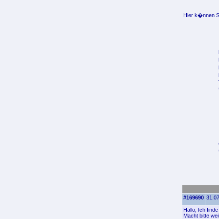
Hier k�nnen Si
#169690
31.07
Hallo, Ich find
Macht bitte wei