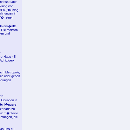
undesstaates
cklung von
CHPA (Housing
wohnungen in
 f�r einen
Unterk�nfte
. Die meisten
gen und
e
ss-Haus - 5
Achtziger-
ch Metropole,
ite oder geben
ohnungen
ach
 Optionen in
 f�r l�ngere
szenario zu
en: m�blierte
chtungen, die
was uns zu