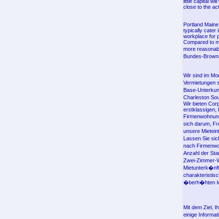
little capital 
close to the ac
Portland Maine
typically cater
workplace for p
Compared to mos
more reasonabl
Bundes-Brownst
Wir sind im Mo
Vermietungen s
Base-Unterkunf
Charleston Sou
Wir bieten Cor
erstklassigen,
Firmenwohnung
sich darum, Fr
unsere Mietei
Lassen Sie sic
nach Firmenwoh
Anzahl der Sta
Zwei-Zimmer-W
Mietunterk�nft
charakteristis
�berh�hten In
Mit dem Ziel, 
einige Informa