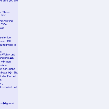
 be sure you are
en. These
 their
s will find
 1830er
lis.
elfertigen
 nach Off-
rzzeitmiete in
in
nen Wohn- und
, und bem�ht
ie k�nnen
erladen.
auf der Suche
n Haus f�r Sie.
udio, Ein-und
en
en,
Basiskabel und
ben�tigen wir