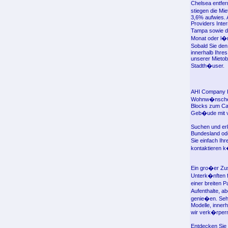
Chelsea entfer
stiegen die Mi
3,6% aufwies. 
Providers Inte
Tampa sowie di
Monat oder l�
Sobald Sie de
innerhalb Ihre
unserer Mietob
Stadth�user.
AHI Company H
Wohnw�nsche w
Blocks zum Cap
Geb�ude mit vi
Suchen und er
Bundesland od
Sie einfach Ih
kontaktieren 
Ein gro�er Zu
Unterk�nften f
einer breiten 
Aufenthalte, a
genie�en. Sehe
Modelle, innerh
wir verk�rpern
Entdecken Sie