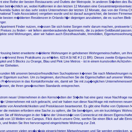
nt eine Reihe der besten Restaurants und Outlets der Metropole. In anderen St�dten des B
eten betr�chtlich an, wobei Kalifornien in den letzten 12 Monaten eine Gesamtmietpreisentwi
Avenida Suites ist das sehr stolze Unternehmen der letzten 12 Monate, das von der Firma 
rnational Trade Association) vergeben wurde und ist darauf ausgerichtet, die besten Firmen
e besten m�blierten Residenzen in Orlando f�r diejenigen anzubieten, die es suchen Bleib
nger.
n Apartment Finder nutzen, m�ssen Sie sich keine Sorgen mehr darum machen, preiswerte 
s Preises zu finden - wir liefern atemberaubende Apartments, die zu jedem Geldbeutel passen
jekte sind Wohnungen, aber wir haben auch Einzelhaushalte, Immobilien, Eigentumswohnun
ousing bietet erweiterte m�blierte Wohnungen in gehobenen Wohngemeinschaften, um Ihr
�hrend Ihres Praktikums zu erf�llen. 623 A St NE # 2 (1 BR): Dieses zweite Erdgescho
itol und 5 Blocks zu Orange, Blau und Pink Line Metros - ist in einem kunstvollen Achtzehn-
er Einheiten.
kunden Mit unseren benutzerfreundlichen Suchoptionen k�nnen Sie nach Mietwohnungen na
er Eigentum suchen. Um zu beginnen, durchsuchen Sie die Eigenschaften auf unserer Webs
re Pr�ferenzen in das Kontaktformular ein, damit wir Sie mit zug�nglichen Unternehmensw
k�nnen, die Ihren gew�nschten Standards entsprechen.
strom neuer Unternehmen in den Kernst�dten der St�dte hat eine ganz neue Nachfrage n
�r Unternehmen mit sich gebracht, und wir haben nun diese Nachfrage mit mehreren neuen
Palette von Annehmlichkeiten und Preisklassen beantwortet. Es gibt eine Reihe von Optionen
ber die meisten erfordern eine Sache zu opfern, die Sie ben�tigen, um ein kurzlebiges Wohn
n Sie elf Wohnungen in der N�he der Universit�t von Connecticut mit diesen Eigenschaft
alb von 10 Meilen von Campus. Flick durch unsere Orte, werfen Sie einen Blick auf alle Einri
, und finden Sie Ihre hervorragend eingerichtete Wohnung zur Zeit.
 von unseren vielen gro�z�gig eingerichteten Mietwohnungen und Sie werden entdecken, 