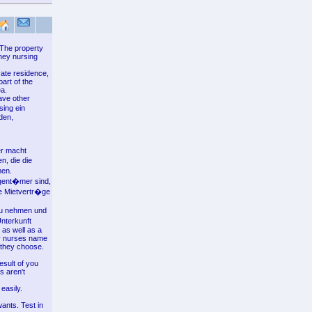
 The property
rney nursing
vate residence,
art of the
ea.
have other
sing ein
den,
er macht
, die die
men.
igent�mer sind,
de Mietvertr�ge
zu nehmen und
nterkunft
 as well as a
ey nurses name
l they choose.
esult of you
s aren't
easily.
wants. Test in