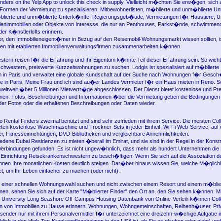
inders on the Yelp App to unlock this check in supply. Vielleicht m�chten Sie erw�gen, sich 
ormen der Vermietung zu spezialisieren: Mitbewohnerlisten, m�blierte und unm�blierte U
blierte und unm�blierte Unterk�nfte, Regierungsgeb�ude, Vermietungen f�r Haustiere, U
ienimmobilien oder Objekte von Interesse, die nur an Penthouses, Parkst�nde, schwimmen
er K�nstlerlofts erinnern.
tor, den Immobilieneigent�mer in Bezug auf den Reisemobil-Wohnungsmarkt wissen sollten, i
n mit etablierten Immobilienverwaltungsfirmen zusammenarbeiten k�nnen.
tern reisen f�r die Erfahrung und Ihr Eigentum k�nnte Teil dieser Erfahrung sein. So wichti
hwestern, preiswerte Kurzzeitwohnungen zu suchen. Lodgis ist spezialisiert auf m�blierte
 in Paris und verwaltet eine globale Kundschaft auf der Suche nach Wohnungen f�r Gesch
e in Paris. Meine Frau und ich sind au�er Landes Vermieter f�r ein Haus mieten in Reno. Se
weltweit �ber 5 Millionen Mietvertr�ge abgeschlossen. Der Dienst bietet kostenlose und P
nen. Fotos, Beschreibungen und Informationen �ber die Vermietung geben die Bedingungen
er Fotos oder die erhaltenen Beschreibungen oder Daten wieder.
 Rental Finders zweimal benutzt und sind sehr zufrieden mit ihrem Service. Die meisten Coll
ten kostenlose Waschmaschine und Trockner-Sets in jeder Einheit, Wi-Fi Web-Service, auf 
Fitnesseinrichtungen, DVD-Bibliotheken und vergleichbare Annehmlichkeiten.
iedene Dubai Residenzen zu mieten �berall im Emirat, und sie sind in der Regel in der Konst
Verbindungen gefunden. Es ist nicht ungew�hnlich, dass mehr als hundert Unternehmen die
r Einrichtung Reisekrankenschwestern zu besch�ftigen. Wenn Sie sich auf die Assoziation d
nen Ihre monatlichen Kosten deutlich steigen. Dar�ber hinaus wissen Sie, welche M�glich
, um Ihr Leben einfacher zu machen (oder nicht).
 einer schnellen Wohnungswahl suchen und nicht zwischen einem Resort und einem m�bli
n, sehen Sie sich auf der Karte "M�blierter Finder" den Ort an, den Sie sehen k�nnen. Mit 
te University Long Seashore Off-Campus Housing Datenbank von Online-Verleih k�nnen Col
ten von Immobilien zu Hause erinnern, Wohnungen, Wohngemeinschaften, Reihenh�user, Pr
sender nur mit ihrem Personalvermittler f�r unterzeichnet eine dreizehn-w�chige Aufgabe in