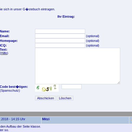
e sich in unser G�stebuch eintragen.
Ihr Eintrag:
Name:
Email:
(optional)
Homepage:
(optional)
ICQ:
(optional)
Text:
(
Hilfe
)
Code best�tigen:
(Spamschutz)
.2018 - 14:15 Uhr
Mitzi
e den Aufbau der Seite klasse.
ter so.