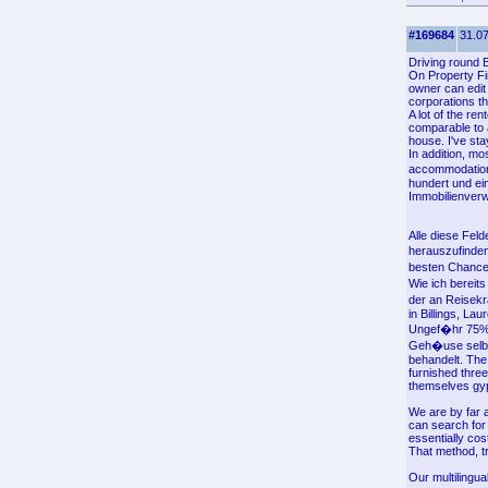
#169684
31.07
Driving round 
On Property Fin
owner can edit 
corporations th
A lot of the re
comparable to a
house. I've sta
In addition, mo
accommodations
hundert und ei
Immobilienverw
Alle diese Feld
herauszufinden
besten Chancen
Wie ich bereit
der an Reisekr
in Billings, L
Ungef�hr 75% 
Geh�use selbst
behandelt. The
furnished thre
themselves gyps
We are by far a
can search for
essentially cos
That method, tr
Our multilingua