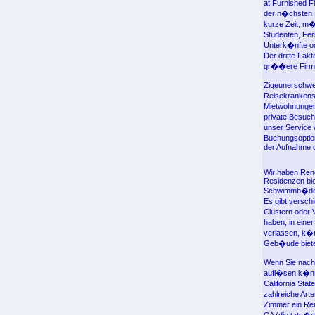
at Furnished F
der n�chsten F
kurze Zeit, m�
Studenten, Fer
Unterk�nfte od
Der dritte Fak
gr��ere Firme
Zigeunerschwes
Reisekrankensc
Mietwohnungen
private Besuch
unser Service 
Buchungsoptio
der Aufnahme d
Wir haben Reno
Residenzen bie
Schwimmb�der, 
Es gibt versch
Clustern oder 
haben, in eine
verlassen, k�n
Geb�ude bietet
Wenn Sie nach
aufl�sen k�nne
California Sta
zahlreiche Ar
Zimmer ein Rei