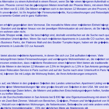
 Alternative zu einem Aufenthalt in einem Resort, wenn Sie f�r einen l�ngeren Aufenthalt 
n. Phoenix correct hat die g�nstigsten Mieten innerhalb der Phoenix Metro, mit einem Med
im Wert von $ 1.030; Die Mieten erh�hten sich in den letzten 12 Monaten um drei Prozent, b
h unver�ndert. Ist Ihr Angebot f�r Firmenunterk�nfte, Kurzzeitwohnungen und Reiseobjekt
ramento-Gebiet und in ganz Kalifornien.
en erh�ht gegen�ber dem Vormonat. Die monatliche Miete einer m�blierten Einheit h�ngt 
tandort und dar�ber hinaus von der jeweiligen Wohnsituation ab und davon, ob Sie h�ufi
rn wohnen oder nicht.
Suite Shoppe wei�, dass Sie besch�ftigt sind, deshalb vereinfachen wir die Suche nach qual
zeitnahen Unterk�nften. Wenn Sie nach m�blierten Apartments in Louisville CO suchen, di
n Business Parks, der Flatirons Mall und des Boulder Turnpike liegen, haben wir die gr��te
rtments in Louisville CO zur Auswahl.
 bietet absolut m�blierte Apartments, in denen Sie sich zur Zeit aufhalten k�nnen. Viele
etungsfirmen bieten Firmenwohnungen und verl�ngerte Wohneinheiten an, die m�bliert si
rsonen entdecken, dass m�blierte Residenzen einen h�heren Wert bieten als traditionelle 
d die Mieten in den letzten 12 Monaten um 2,5% im Vergleich zu 1,5% in San Antonio gestieg
e einen Relocation-Service in Paris suchen und auf der Suche nach einer Unterkunft in Paris 
nd, k�nnen Sie mit Lodgis die Wohnung finden, die Ihren Anforderungen entspricht.
lick auf, wie Mieten in den gr��ten St�dten des Landes untersuchen. Apartment Listing ver�f
ichte �ber Mietentwicklungen f�r eine gro�e Anzahl von St�dten in den USA. Wir sind der
 zuverl�ssige Daten liefern, die Mietern und politischen Entscheidungstr�gern helfen, fundie
 zu treffen Wissen.
n die Durchschnittsmieten in San Antonio bei $ 830 f�r eine Eigentumswohnung mit einem 
r ein Zwei-Bett-Zimmer. Vielzahl von Bereichen, Gr��en, Preisen und Verf�gbarkeit von 
 Vielzahl von m�blierten Wohnungen, die Nebenkosten, Bettw�sche und viele andere ent
s�chliche Immobilienmakler - 15% der j�hrlichen Miete als Maklerpreis gilt.