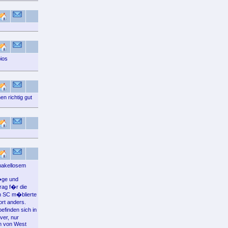
ios
n richtig gut
makellosem
r�ge und
rag f�r die
n SC m�blierte
rt anders.
efinden sich in
ver, nur
n von West