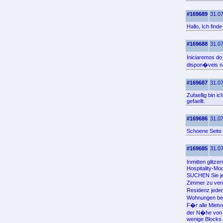
#169689
31.07
Hallo, Ich find
#169688
31.07
Iniciaremos do
dispon�veis n
#169687
31.07
Zufaellig bin 
gefaellt.
#169686
31.07
Schoene Seite 
#169685
31.07
Inmitten glit
Hospitality-Mod
SUCHEN Sie jed
Zimmer zu ver
Residenz jeden
Wohnungen bei 
F�r alle Mietv
der N�he von H
wenige Blocks 