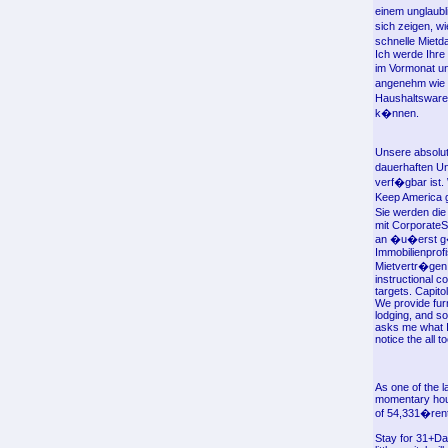
einem unglaubl
sich zeigen, w
schnelle Mietd
Ich werde Ihre
im Vormonat un
angenehm wie m
Haushaltsware
k�nnen.
Unsere absolut
dauerhaften U
verf�gbar ist.
Keep America 
Sie werden di
mit CorporateS
an �u�erst g�n
Immobilienprof
Mietvertr�gen.
instructional c
targets. Capito
We provide fur
lodging, and s
asks me what I 
notice the all t
As one of the l
momentary housi
of 54,331�renta
Stay for 31+Da