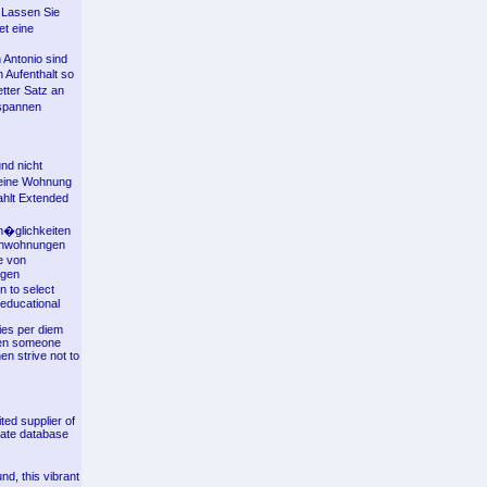
 Lassen Sie
et eine
 Antonio sind
 Aufenthalt so
etter Satz an
tspannen
nd nicht
 eine Wohnung
ahlt Extended
m�glichkeiten
rmenwohnungen
e von
igen
 to select
 educational
ies per diem
When someone
en strive not to
ted supplier of
date database
d, this vibrant