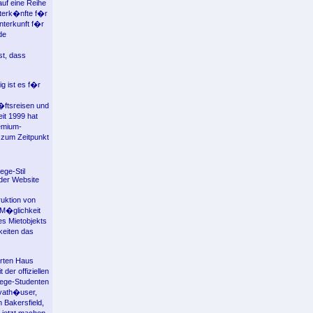
auf eine Reihe
nterk�nfte f�r
nterkunft f�r
de
st, dass
g ist es f�r
�ftsreisen und
it 1999 hat
remium-
 zum Zeitpunkt
ege-Stil
der Website
ruktion von
 M�glichkeit
es Mietobjekts
keiten das
erten Haus
der offiziellen
lege-Studenten
ivath�user,
 Bakersfield,