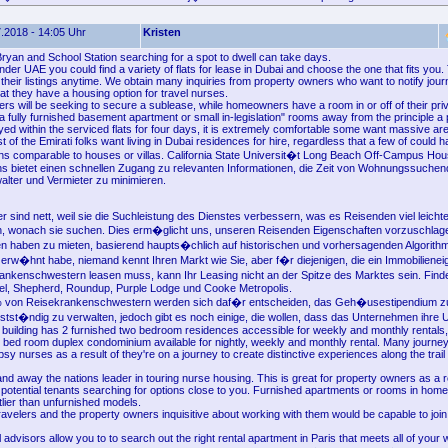
.2018 - 14:05 Uhr
Kristen
Bryan and School Station searching for a spot to dwell can take days.
der UAE you could find a variety of flats for lease in Dubai and choose the one that fits you.
their listings anytime. We obtain many inquiries from property owners who want to notify jou
at they have a housing option for travel nurses.
nters will be seeking to secure a sublease, while homeowners have a room in or off of their pri
 fully furnished basement apartment or small in-legislation" rooms away from the principle a p
yed within the serviced flats for four days, it is extremely comfortable some want massive ar
st of the Emirati folks want living in Dubai residences for hire, regardless that a few of could 
 comparable to houses or villas. California State Universit�t Long Beach Off-Campus Hou
ns bietet einen schnellen Zugang zu relevanten Informationen, die Zeit von Wohnungssuchen
alter und Vermieter zu minimieren.
er sind nett, weil sie die Suchleistung des Dienstes verbessern, was es Reisenden viel leicht
, wonach sie suchen. Dies erm�glicht uns, unseren Reisenden Eigenschaften vorzuschlagen
 haben zu mieten, basierend haupts�chlich auf historischen und vorhersagenden Algorith
s erw�hnt habe, niemand kennt Ihren Markt wie Sie, aber f�r diejenigen, die ein Immobiliene
ankenschwestern leasen muss, kann Ihr Leasing nicht an der Spitze des Marktes sein. Fin
aurel, Shepherd, Roundup, Purple Lodge und Cooke Metropolis.
von Reisekrankenschwestern werden sich daf�r entscheiden, das Geh�usestipendium 
st�ndig zu verwalten, jedoch gibt es noch einige, die wollen, dass das Unternehmen ihre U
 building has 2 furnished two bedroom residences accessible for weekly and monthly rentals,
e bed room duplex condominium available for nightly, weekly and monthly rental. Many journ
y nurses as a result of they're on a journey to create distinctive experiences along the trai
nd away the nations leader in touring nurse housing. This is great for property owners as a r
 potential tenants searching for options close to you. Furnished apartments or rooms in home
tlier than unfurnished models.
avelers and the property owners inquisitive about working with them would be capable to join 
l advisors allow you to to search out the right rental apartment in Paris that meets all of your 