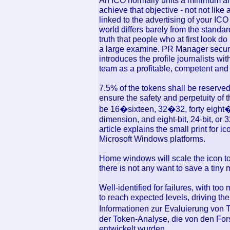
An ICO normally units a minimum aim
achieve that objective - not not like a
linked to the advertising of your IC
world differs barely from the standar
truth that people who at first look 
a large examine. PR Manager secures
introduces the profile journalists wi
team as a profitable, competent and
7.5% of the tokens shall be reserved
ensure the safety and perpetuity of t
be 16�sixteen, 32�32, forty eight�fo
dimension, and eight-bit, 24-bit, or 3
article explains the small print for
Microsoft Windows platforms.
Home windows will scale the icon t
there is not any want to save a tiny m
Well-identified for failures, with too 
to reach expected levels, driving the
Informationen zur Evaluierung von 
der Token-Analyse, die von den For
entwickelt wurden.