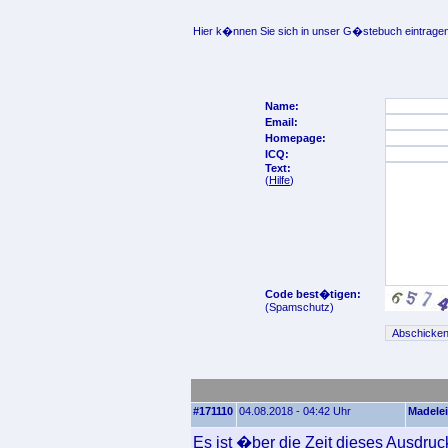
Hier k�nnen Sie sich in unser G�stebuch eintragen
Name:
Email:
Homepage:
ICQ:
Text:
(
Hilfe
)
Code best�tigen:
(Spamschutz)
#171110
04.08.2018 - 04:42 Uhr
Madele
Es ist �ber die Zeit dieses Ausdru