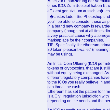
Mittel zur Finanzierung der Verma
eines ICO. Zum Beispiel haben Ether
effizient genutzt, um ausschlie�li
n�chstes laden Sie Photoshop und e
you'll be able to consider these as 
in a brand new company is rewarded 
company (though not at all times dir
a very practical cause why attorneys
marketplace for their companies.
TIP: Specifically, for ethereum-prim
20 token pleasant wallet" (meaning a
may be using).
An Initial Coin Offering (ICO) permit
tokens or cryptocoins, that are just 
without equity being exchanged. As
different regulatory companies have b
to the ICOs you really believe in a
can threat the cash.
Ethereum has set the pattern for fir
is a Civil regulation jurisdiction wit
depending on the needs and the per