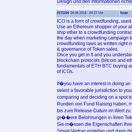
Design und den Informationen richtig
#171104
04.08.2018 - 04:27 Uhr
Issac
ICO is a form of crowdfunding, used 
Use an Ethereum shopper of your alte
ship ether to a crowdfunding contrac
the day when marketing campaign be
crowdfunding laws as written right n
& governance of Token sales.
Once you get in It and you understan
blockchain protocols (bitcoin and e
fundamentals of ETH BTC buying and 
of ICOs.
If�you have an interest in doing an 
select a favorable jurisdiction to y
comparing and deciding on a spot 
Runden von Fund Raising haben, mi
bis zum Release-Datum im Wert zu 
gr��ere Belohnungen in ihren Toke
Sie m�ssen die Eigenschaften Ihres
Smart-Vertrag erstellen und dann d