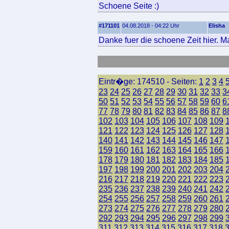
Schoene Seite :)
#171101
04.08.2018 - 04:22 Uhr
Elisha
Danke fuer die schoene Zeit hier. 
Eintr�ge: 174510 - Seiten:
1
2
3
4
23
24
25
26
27
28
29
30
31
32
33
3
50
51
52
53
54
55
56
57
58
59
60
6
77
78
79
80
81
82
83
84
85
86
87
8
102
103
104
105
106
107
108
109
121
122
123
124
125
126
127
128
140
141
142
143
144
145
146
147
159
160
161
162
163
164
165
166
178
179
180
181
182
183
184
185
197
198
199
200
201
202
203
204
216
217
218
219
220
221
222
223
235
236
237
238
239
240
241
242
254
255
256
257
258
259
260
261
273
274
275
276
277
278
279
280
292
293
294
295
296
297
298
299
311
312
313
314
315
316
317
318