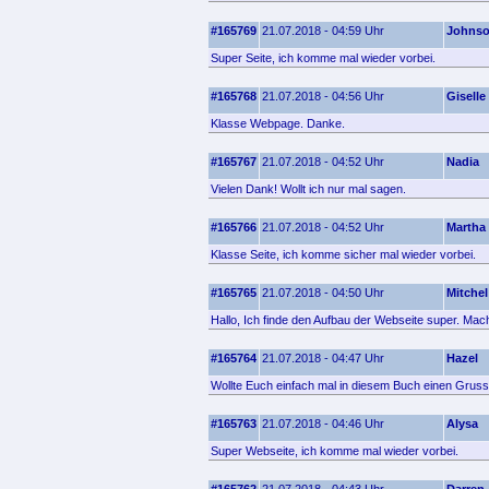
#165769
21.07.2018 - 04:59 Uhr
Johns
Super Seite, ich komme mal wieder vorbei.
#165768
21.07.2018 - 04:56 Uhr
Giselle
Klasse Webpage. Danke.
#165767
21.07.2018 - 04:52 Uhr
Nadia
Vielen Dank! Wollt ich nur mal sagen.
#165766
21.07.2018 - 04:52 Uhr
Martha
Klasse Seite, ich komme sicher mal wieder vorbei.
#165765
21.07.2018 - 04:50 Uhr
Mitchel
Hallo, Ich finde den Aufbau der Webseite super. Mach
#165764
21.07.2018 - 04:47 Uhr
Hazel
Wollte Euch einfach mal in diesem Buch einen Gruss 
#165763
21.07.2018 - 04:46 Uhr
Alysa
Super Webseite, ich komme mal wieder vorbei.