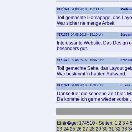
#171374
04.08.2018 - 15:11 Uhr
Marlen
Toll gemachte Homapage, das Layout 
War sicher ne menge Arbeit.
#171373
04.08.2018 - 15:10 Uhr
Stepan
Interessante Website. Das Design un
besonders gut.
#171372
04.08.2018 - 15:07 Uhr
Frankie
Toll gemachte Seite, das Layout gefae
War bestimmt 'n haufen Aufwand.
#171371
04.08.2018 - 15:06 Uhr
Lukas
Danke fuer die schoene Zeit hier. Ma
Da komme ich gerne wieder vorbei.
Eintr�ge: 174510 - Seiten:
1
2
3
4
23
24
25
26
27
28
29
30
31
32
33
3