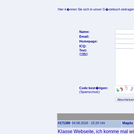
Hier k�nnen Sie sich in unser G�stebuch eintragen
Name:
Email:
Homepage:
ICQ:
Text:
(
Hilfe
)
Code best�tigen:
(Spamschutz)
#171380
04.08.2018 - 15:20 Uhr
Magda
Klasse Webseite, ich komme mal wi