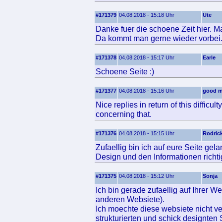
#171379
04.08.2018 - 15:18 Uhr
Ute
Danke fuer die schoene Zeit hier. Ma
Da kommt man gerne wieder vorbei
#171378
04.08.2018 - 15:17 Uhr
Earle
Schoene Seite :)
#171377
04.08.2018 - 15:16 Uhr
good m
Nice replies in return of this difficu
concerning that.
#171376
04.08.2018 - 15:15 Uhr
Rodric
Zufaellig bin ich auf eure Seite ge
Design und den Informationen richtig
#171375
04.08.2018 - 15:12 Uhr
Sonja
Ich bin gerade zufaellig auf Ihrer W
anderen Websiete).
Ich moechte diese websiete nicht ve
strukturierten und schick designten 