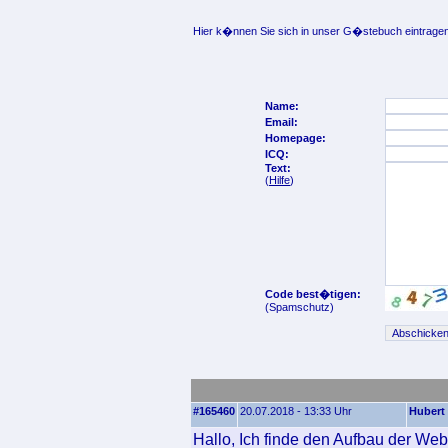
Hier k�nnen Sie sich in unser G�stebuch eintragen
Name:
Email:
Homepage:
ICQ:
Text:
(
Hilfe
)
Code best�tigen:
(Spamschutz)
#165460
20.07.2018 - 13:33 Uhr
Hubert
Hallo, Ich finde den Aufbau der Web