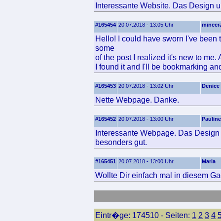
Interessante Website. Das Design un
#165454
20.07.2018 - 13:05 Uhr
minecra
Hello! I could have sworn I've been t
some
of the post I realized it's new to me
I found it and I'll be bookmarking a
#165453
20.07.2018 - 13:02 Uhr
Denice
Nette Webpage. Danke.
#165452
20.07.2018 - 13:00 Uhr
Pauline
Interessante Webpage. Das Design u
besonders gut.
#165451
20.07.2018 - 13:00 Uhr
Maria
Wollte Dir einfach mal in diesem Ga
Eintr�ge: 174510 - Seiten:
1
2
3
4