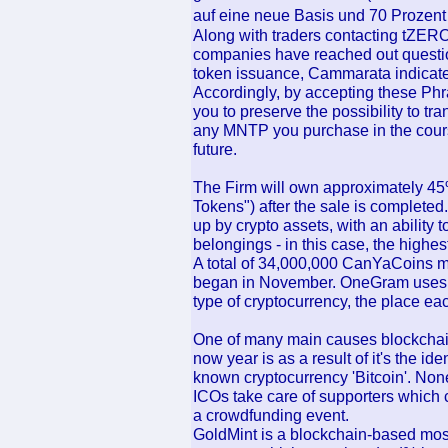
auf eine neue Basis und 70 Prozen
Along with traders contacting tZERO
companies have reached out questio
token issuance, Cammarata indicat
Accordingly, by accepting these Ph
you to preserve the possibility to 
any MNTP you purchase in the course
future.
The Firm will own approximately 45
Tokens") after the sale is complete
up by crypto assets, with an ability 
belongings - in this case, the highe
A total of 34,000,000 CanYaCoins mi
began in November. OneGram uses b
type of cryptocurrency, the place ea
One of many main causes blockchain
now year is as a result of it's the i
known cryptocurrency 'Bitcoin'. Non
ICOs take care of supporters which c
a crowdfunding event.
GoldMint is a blockchain-based most