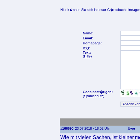
Hier k�nnen Sie sich in unser G�stebuch eintragen
Name:
Email:
Homepage:
ICQ:
Text:
(
Hilfe
)
Code best�tigen:
(Spamschutz)
#166690
23.07.2018 - 18:02 Uhr
Uwe
Wie mit vielen Sachen, ist kleiner