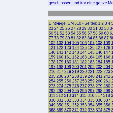
geschlossen und fror eine ganze Me
Eintr�ge: 174510 - Seiten:
1
2
3
4
23
24
25
26
27
28
29
30
31
32
33
3
50
51
52
53
54
55
56
57
58
59
60
6
77
78
79
80
81
82
83
84
85
86
87
8
102
103
104
105
106
107
108
109
121
122
123
124
125
126
127
128
140
141
142
143
144
145
146
147
159
160
161
162
163
164
165
166
178
179
180
181
182
183
184
185
197
198
199
200
201
202
203
204
216
217
218
219
220
221
222
223
235
236
237
238
239
240
241
242
254
255
256
257
258
259
260
261
273
274
275
276
277
278
279
280
292
293
294
295
296
297
298
299
311
312
313
314
315
316
317
318
330
331
332
333
334
335
336
337
349
350
351
352
353
354
355
356
368
369
370
371
372
373
374
375