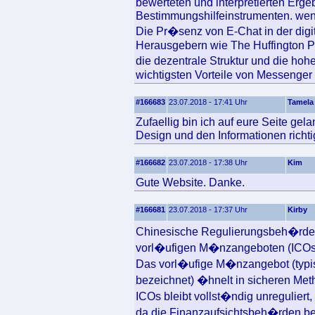
bewerteten und interpretierten Erg
Bestimmungshilfeinstrumenten. wen
Die Pr�senz von E-Chat in der digi
Herausgebern wie The Huffington P
die dezentrale Struktur und die hoh
wichtigsten Vorteile von Messenger
#166683
23.07.2018 - 17:41 Uhr
Tamela
Zufaellig bin ich auf eure Seite gel
Design und den Informationen richtig
#166682
23.07.2018 - 17:38 Uhr
Kim
Gute Website. Danke.
#166681
23.07.2018 - 17:37 Uhr
Kirby
Chinesische Regulierungsbeh�rden
vorl�ufigen M�nzangeboten (ICOs
Das vorl�ufige M�nzangebot (typi
bezeichnet) �hnelt in sicheren Me
ICOs bleibt vollst�ndig unreguliert
da die Finanzaufsichtsbeh�rden b