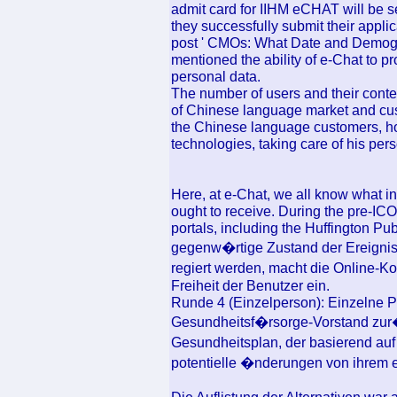
admit card for IIHM eCHAT will be s
they successfully submit their appli
post ' CMOs: What Date and Demogr
mentioned the ability of e-Chat to pr
personal data.
The number of users and their conten
of Chinese language market and cust
the Chinese language customers, ho
technologies, taking care of his per
Here, at e-Chat, we all know what i
ought to receive. During the pre-IC
portals, including the Huffington P
gegenw�rtige Zustand der Ereignis
regiert werden, macht die Online-K
Freiheit der Benutzer ein.
Runde 4 (Einzelperson): Einzelne P
Gesundheitsf�rsorge-Vorstand zur�c
Gesundheitsplan, der basierend au
potentielle �nderungen von ihrem e