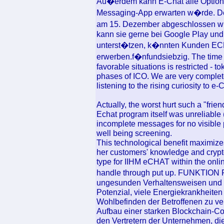
Au�erdem kann E-Chat alle Optione
Messaging-App erwarten w�rde. Derz
am 15. Dezember abgeschlossen wir
kann sie gerne bei Google Play und
unterst�tzen, k�nnten Kunden EC
erwerben.f�nfundsiebzig. The time 
favorable situations is restricted - 
phases of ICO. We are very completel
listening to the rising curiosity to e-
Actually, the worst hurt such a "frie
Echat program itself was unreliable 
incomplete messages for no visible 
well being screening.
This technological benefit maximizes
her customers' knowledge and crypto 
type for IIHM eCHAT within the onli
handle through put up. FUNKTION 
ungesunden Verhaltensweisen und p
Potenzial, viele Energiekrankheiten
Wohlbefinden der Betroffenen zu ver
Aufbau einer starken Blockchain-Co
den Vertretern der Unternehmen, di