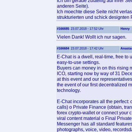
Ich bin gerade zufaellig auf Ihrer S
anderen Seite).
Ich moechte diese Seite nicht verla
strukturierten und schick designten
#166685
23.07.2018 - 17:52 Uhr
Henry
Vielen Dank! Wollt ich nur sagen.
#166684
23.07.2018 - 17:42 Uhr
Anasta
E-Chat is a dwell, real-time, free to 
easy-to-use settings.
Buyers can money in on this rising
ICO, starting now by way of 31 De
at this event and our representative
the event of our first decentralize
technology.
E-Chat incorporates all the perfect:
calls) o Private Finance (obtain, tran
forex crypto-wallet or connect your c
viral content material o Final Priva
Messenger has all standard features 
photographs, voice, video, recordsdat