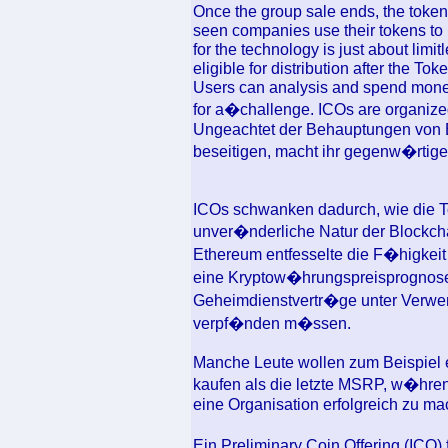
Once the group sale ends, the tokens
seen companies use their tokens to in
for the technology is just about limit
eligible for distribution after the T
Users can analysis and spend money
for a�challenge. ICOs are organize
Ungeachtet der Behauptungen von Ba
beseitigen, macht ihr gegenw�rtige
ICOs schwanken dadurch, wie die T
unver�nderliche Natur der Blockcha
Ethereum entfesselte die F�higkeit
eine Kryptow�hrungspreisprognosep
Geheimdienstvertr�ge unter Verwen
verpf�nden m�ssen.
Manche Leute wollen zum Beispiel e
kaufen als die letzte MSRP, w�hren
eine Organisation erfolgreich zu ma
Ein Preliminary Coin Offering (ICO) 