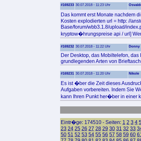
#169233
30.07.2018 - 11:23 Uhr
Osvald
Das kommt erst Monate nachdem di
Kosten explodierten url = http: //an
Base/forum/wbb3.1.8/upload/index.
kryptow�hrungspreise api / url] W
#169232
30.07.2018 - 11:22 Uhr
Donny
Der Desktop, das Mobiltelefon, das 
grundlegenden Arten von Brieftasch
#169231
30.07.2018 - 11:20 Uhr
Nikole
Es ist �ber die Zeit dieses Ausdru
Aufgaben vorbereiten. Indem Sie Wo
kann Ihren Punkt her�ber in einer kl
Eintr�ge: 174510 - Seiten:
1
2
3
4
23
24
25
26
27
28
29
30
31
32
33
3
50
51
52
53
54
55
56
57
58
59
60
6
77
78
79
80
81
82
83
84
85
86
87
8