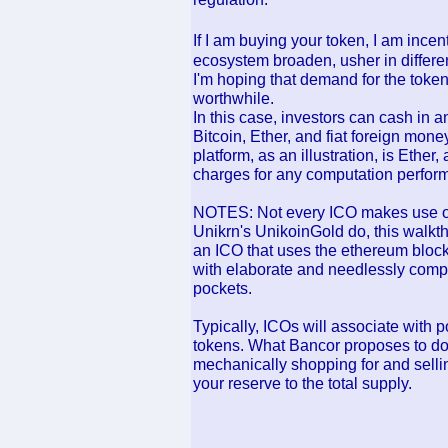
If I am buying your token, I am inc
ecosystem broaden, usher in differen
I'm hoping that demand for the token
worthwhile.
In this case, investors can cash in 
Bitcoin, Ether, and fiat foreign mone
platform, as an illustration, is Ether
charges for any computation perfor
NOTES: Not every ICO makes use of
Unikrn's UnikoinGold do, this walkt
an ICO that uses the ethereum bloc
with elaborate and needlessly compli
pockets.
Typically, ICOs will associate with
tokens. What Bancor proposes to do 
mechanically shopping for and sellin
your reserve to the total supply.