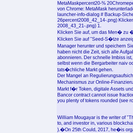
MetaMaskpercent20-% 20Chromeper
von Chrome: MetaMask herunterlade
launcher-info-dialog # Backup-Sich
26percent2008_42_14-.png) Klicken
2008_43_21-.png) 1.
Klicken Sie auf, um das Men� zu �ff
Klicken Sie auf "Seed-S�tze anzei
Manager herunter und speichern Si
haben nicht die Zeit, sich alle Auf
abonnieren. Der schnelle Imbiss ist
selbst wenn die Bergarbeiter naiv o
tats�chliche Markt gehen.
Der Mangel an Regulierungsaufsicht
Mechanismus zur Online-Finanzieru
Markt f�r Token, digitale Assets un
Bancor contract cannot issue fractio
you plenty of tokens rounded (see r
William Mougayar is the writer of "
to, and investor in, various blockcha
).�On 25th Could, 2017, he�is org