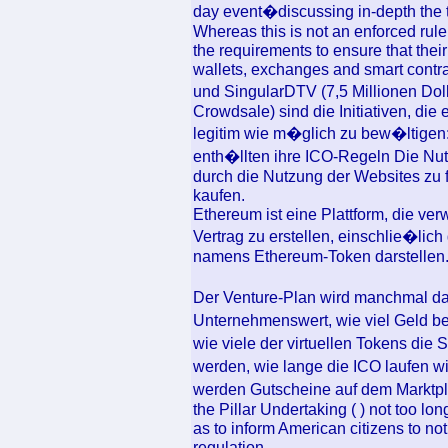
day event�discussing in-depth the
Whereas this is not an enforced rul
the requirements to ensure that the
wallets, exchanges and smart contra
und SingularDTV (7,5 Millionen Doll
Crowdsale) sind die Initiativen, di
legitim wie m�glich zu bew�ltigen: 
enth�llten ihre ICO-Regeln Die Nut
durch die Nutzung der Websites zu f
kaufen.
Ethereum ist eine Plattform, die v
Vertrag zu erstellen, einschlie�lic
namens Ethereum-Token darstellen
Der Venture-Plan wird manchmal d
Unternehmenswert, wie viel Geld be
wie viele der virtuellen Tokens di
werden, wie lange die ICO laufen w
werden Gutscheine auf dem Marktpl
the Pillar Undertaking ( ) not too l
as to inform American citizens to no
regulation.