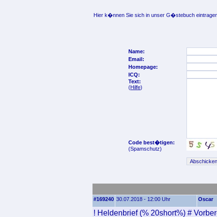
Hier k�nnen Sie sich in unser G�stebuch eintragen
Name:
Email:
Homepage:
ICQ:
Text:
(
Hilfe
)
Code best�tigen:
(Spamschutz)
#169240
30.07.2018 - 12:00 Uhr
Oscar
! Heldenbrief (% 20short%) # Vorbe