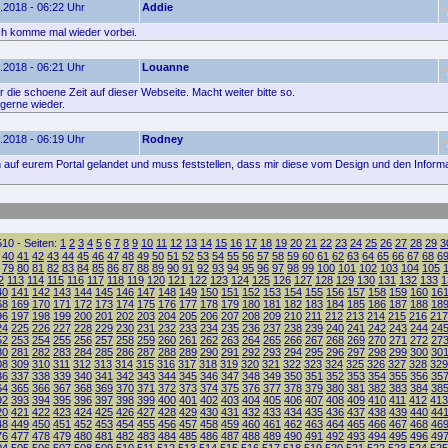
.2018 - 06:22 Uhr
Addie
ich komme mal wieder vorbei.
.2018 - 06:21 Uhr
Louanne
 die schoene Zeit auf dieser Webseite. Macht weiter bitte so.
gerne wieder.
.2018 - 06:19 Uhr
Rodney
ch auf eurem Portal gelandet und muss feststellen, dass mir diese vom Design und den Informa
10 - Seiten:
1
2
3
4
5
6
7
8
9
10
11
12
13
14
15
16
17
18
19
20
21
22
23
24
25
26
27
28
29
3
40
41
42
43
44
45
46
47
48
49
50
51
52
53
54
55
56
57
58
59
60
61
62
63
64
65
66
67
68
6
79
80
81
82
83
84
85
86
87
88
89
90
91
92
93
94
95
96
97
98
99
100
101
102
103
104
105
2
113
114
115
116
117
118
119
120
121
122
123
124
125
126
127
128
129
130
131
132
133
1
40
141
142
143
144
145
146
147
148
149
150
151
152
153
154
155
156
157
158
159
160
16
68
169
170
171
172
173
174
175
176
177
178
179
180
181
182
183
184
185
186
187
188
18
96
197
198
199
200
201
202
203
204
205
206
207
208
209
210
211
212
213
214
215
216
217
24
225
226
227
228
229
230
231
232
233
234
235
236
237
238
239
240
241
242
243
244
24
52
253
254
255
256
257
258
259
260
261
262
263
264
265
266
267
268
269
270
271
272
27
80
281
282
283
284
285
286
287
288
289
290
291
292
293
294
295
296
297
298
299
300
30
08
309
310
311
312
313
314
315
316
317
318
319
320
321
322
323
324
325
326
327
328
329
36
337
338
339
340
341
342
343
344
345
346
347
348
349
350
351
352
353
354
355
356
35
64
365
366
367
368
369
370
371
372
373
374
375
376
377
378
379
380
381
382
383
384
38
92
393
394
395
396
397
398
399
400
401
402
403
404
405
406
407
408
409
410
411
412
413
20
421
422
423
424
425
426
427
428
429
430
431
432
433
434
435
436
437
438
439
440
44
48
449
450
451
452
453
454
455
456
457
458
459
460
461
462
463
464
465
466
467
468
46
76
477
478
479
480
481
482
483
484
485
486
487
488
489
490
491
492
493
494
495
496
49