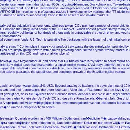
nw�rtig ist Brad Mitbegr�nder und Managing Partner von KrowdMentor, einem strategische
Beratungsunternehmen, das sich auf ICOs, Kryptow�hrungen, Blockchain- und Token-basie
 spezialisiert hat. The ICOs, nevertheless, are largely reserved to Blockchain-based mostly 
VERYONE from rookies to professional traders in cryptocurrency markets, the ITT platform
customized alerts to successfully trade in these nascent and volatile markets.
ally sell participation in an economy, whereas token ICOs promote a proper of ownership or r
. Combine the unregulated nature of the ICO market - which doesn't provide safety to buyers
kers regularly pull heists of hundreds of thousands in untraceable cryptocurrency, and you h
 circumstances.
ald some more funds, USI Tech is providing five packages with the launch of their initial coin p
lly are not. " Contemplate in case your product truly wants the decentralization provided by
if you are simply going forward with a token providing because the cryptocurrency market is 
participated on this ICO and I personal Kin tokens).
ke boxer�Floyd Mayweather Jr. and online star DJ Khaled have lately taken to social media an
rticularly digital cash that characterize a digital foreign money. CVM stays attentive to the ev
 applicable, shall take, on the acceptable time, the satisfactory measures inside the scope of 
be able to guarantee the steadiness and continued growth of the Brazilian capital market.
e cash have been value about $41 USD. Beyond attacks by hackers, he says eight out of 10 I
es aim, and their corporations therefore lose cash. Viele dieser Plattformen starten jetzt �ber
kt gezeigt hat, dass sie K�ufern hohe Gewinne bieten, dennoch sind sie in der Regel riskan
Einer der vielen Vorteile der Usi Tech ICO ist, dass ihre Firma bereits �ber ein Jahr Geschic
re Anspr�che mit vielen v�llig gl�cklichen Investoren geltend machen, die bereits behaupte
e gro�e Summe Geld gemacht zu haben.
 des ersten Quartals wurden fast 400 Millionen Dollar durch anf�ngliche M�nzauswahl invest
r �ra nicht un�hnlich sind, schaffen es, Dutzende Millionen Dollar mit nur einem wei�en Pa
beschaffen. Centra Tech bietet Blockchain-Produkte �hnlich wie eine Brieftasche an Einzelh�