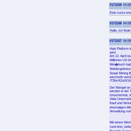
#171159
04.08
Este curso ens
#171158
04.08
Hallo, Ich find
#171157
04.08
Halo Platform 
wird.
Am 12. April w
Millionen US-D
Wei�buch haben
Wahlergebniss
Sowie Mining Bi
wechseln werde
/736x/42/a3/1
Der Mangel an 
werden in der T
Unsicherheit, 
Viele Unterneh
Kauf und Verka
ehemaligen Mit
Verwaltung von
Mit einem Wert
rund drei, sie