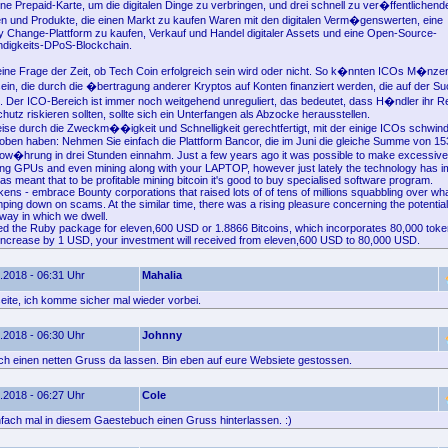
ne Prepaid-Karte, um die digitalen Dinge zu verbringen, und drei schnell zu ver�ffentlichend
en und Produkte, die einen Markt zu kaufen Waren mit den digitalen Verm�genswerten, eine
 Change-Plattform zu kaufen, Verkauf und Handel digitaler Assets und eine Open-Source-
digkeits-DPoS-Blockchain.
iv eine Frage der Zeit, ob Tech Coin erfolgreich sein wird oder nicht. So k�nnten ICOs M�nze
n, die durch die �bertragung anderer Kryptos auf Konten finanziert werden, die auf der 
 Der ICO-Bereich ist immer noch weitgehend unreguliert, das bedeutet, dass H�ndler ihr R
chutz riskieren sollten, sollte sich ein Unterfangen als Abzocke herausstellen.
weise durch die Zweckm��igkeit und Schnelligkeit gerechtfertigt, mit der einige ICOs schwin
en haben: Nehmen Sie einfach die Plattform Bancor, die im Juni die gleiche Summe von 153
tow�hrung in drei Stunden einnahm. Just a few years ago it was possible to make excessive 
ing GPUs and even mining along with your LAPTOP, however just lately the technology has 
as meant that to be profitable mining bitcoin it's good to buy specialised software program.
ns - embrace Bounty corporations that raised lots of of tens of millions squabbling over wha
mping down on scams. At the similar time, there was a rising pleasure concerning the potenti
 way in which we dwell.
ed the Ruby package for eleven,600 USD or 1.8866 Bitcoins, which incorporates 80,000 tok
l increase by 1 USD, your investment will received from eleven,600 USD to 80,000 USD.
.2018 - 06:31 Uhr
Mahalia
te, ich komme sicher mal wieder vorbei.
.2018 - 06:30 Uhr
Johnny
fach einen netten Gruss da lassen. Bin eben auf eure Websiete gestossen.
.2018 - 06:27 Uhr
Cole
nfach mal in diesem Gaestebuch einen Gruss hinterlassen. :)