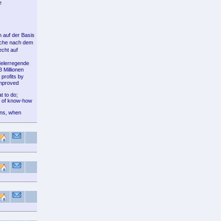
e
n auf der Basis
Suche nach dem
echt auf
delerregende
 Millionen
profits by
improved
t to do;
al of know-how
ens, when