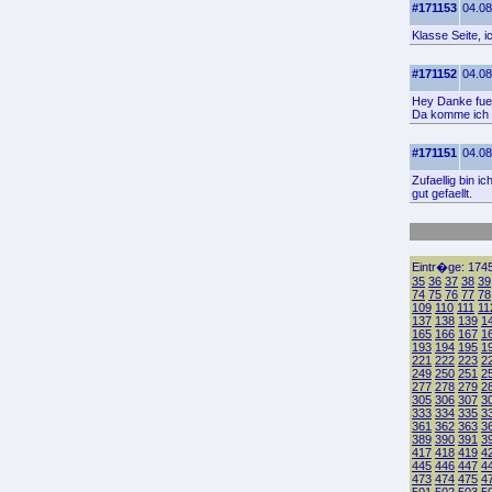
#171153
04.08
Klasse Seite, 
#171152
04.08
Hey Danke fuer
Da komme ich 
#171151
04.08
Zufaellig bin i
gut gefaellt.
Eintr�ge: 1745
35
36
37
38
39
74
75
76
77
78
109
110
111
11
137
138
139
1
165
166
167
1
193
194
195
1
221
222
223
2
249
250
251
2
277
278
279
2
305
306
307
3
333
334
335
3
361
362
363
3
389
390
391
3
417
418
419
4
445
446
447
4
473
474
475
4