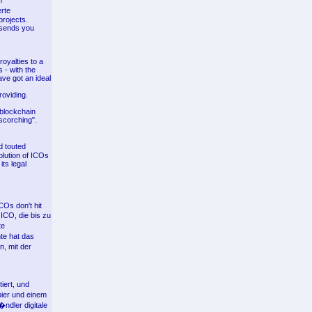
n
rte
projects.
 sends you
oyalties to a
 - with the
ave got an ideal
roviding.
 blockchain
scorching".
d touted
olution of ICOs
its legal
COs don't hit
 ICO, die bis zu
te
hte hat das
n, mit der
iert, und
pier und einem
ndler digitale