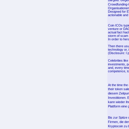
Bargeld. Gege
Crowdfunding-
Organisationen
Designed for E
actionable and 
Coin ICOs typic
venture or DAO
actual fact hac
storm of scam
In order to her
Then there usua
technology or, 
(Disclosure: I 
Celebrities li
investments, pa
and, every time
competence, to 
At the time th
their token sal
diesem Zeitpun
Investitionen. 
kann wieder ih
Plattform ein
Bis zur Spitze
Firmen, die de
Kryptocoin zu 