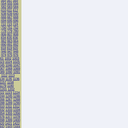
526
527
528
3
554
555
556
1
582
583
584
9
610
611
612
7
638
639
640
5
666
667
668
3
694
695
696
722
723
724
9
750
751
752
7
778
779
780
5
806
807
808
834
835
836
1
862
863
864
9
890
891
892
918
919
920
5
946
947
948
3
974
975
976
001
1002
1003
023
1024
1025
045
1046
1047
067
1068
1069
089
1090
1091
1
1112
1113
134
1135
1136
1157
1158
1179
1180
1201
1202
222
1223
1224
244
1245
1246
266
1267
1268
288
1289
1290
310
1311
1312
332
1333
1334
354
1355
1356
376
1377
1378
398
1399
1400
420
1421
1422
442
1443
1444