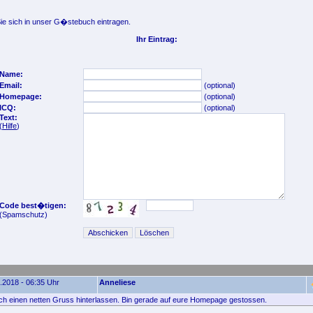
e sich in unser G�stebuch eintragen.
Ihr Eintrag:
Name:
Email:
(optional)
Homepage:
(optional)
ICQ:
(optional)
Text:
(
Hilfe
)
Code best�tigen:
(Spamschutz)
.2018 - 06:35 Uhr
Anneliese
fach einen netten Gruss hinterlassen. Bin gerade auf eure Homepage gestossen.