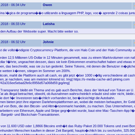
.2018 - 06:34 Uhr
Owen
ina l�gica de programa��o utilizando a linguagem PHP, logo, voc� aprende 2 coisas junt
.2018 - 06:33 Uhr
Latisha
e den Aufbau der Webseite super. Macht bitte weiter so.
.2018 - 06:32 Uhr
Johnie
ist die vollst�ndigste Cryptocurrency-Plattform, die von Halo Coin und der Halo Community 
urden 12,5 Millionen US-Dollar in 12 Minuten gesammelt, was zu einem Marktvolumen von n
ollar f�hrte, ungeachtet dessen, dass sie kein Einkommen erwirtschaftet haben und etwas m
, das beschreibt, was sie zu tun gedenkt. Seine Tokens, mit denen die Benutzer m�gliche
e wetten k�nnen, stiegen im Sommer um 200%.
tcoin, mahlt die Plattform auch alt cash, es gibt jetzt �ber 1000 v�llig verschiedene alt cash,
n, je nachdem, was am meisten lohnend ist. Img] https://s-media-cache-ak0.pinimg.com
6/42a316ee5ebad2fe6c8956d57a068d59.jpg/img]
Transparenz bleibt ein Thema und es gab auch Berichte, dass der Verkauf von Token an U
at als illegal betrachtet, obwohl, ob Ausnahmen wahrscheinlich erlaubt sind oder nicht, bleibt
die dort f�r Investoren tats�chlich vorhanden ist, ber�cksichtigt die Autobahn.
men bieten jetzt ihre eigenen Darlehensplattformen an, wobei die meisten behaupten, ihr Gel
uf von Bots, die den Bitcoin- und Altm�nzenmarkt handeln, zu machen. Das Unternehmen, 
arbeitern von Ethereum, Apple und Stripe gegr�ndet wurde, baut eine Mac-Taschen-App f�r
 Bargeld- und Blockchain-Transaktionen.
 von 11.600 USD oder 1,8866 Bitcoins enth�lt das Ruby-Paket 20.000 Tokens und zwei Boni.
benhundert Menschen kauften in dieser Zeit Bargeld, haupts�chlich bis zu sechzehn, 325.0