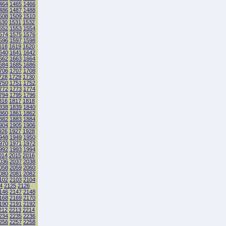
464
1465
1466
486
1487
1488
508
1509
1510
530
1531
1532
552
1553
1554
574
1575
1576
596
1597
1598
618
1619
1620
640
1641
1642
662
1663
1664
684
1685
1686
706
1707
1708
728
1729
1730
750
1751
1752
772
1773
1774
794
1795
1796
816
1817
1818
838
1839
1840
860
1861
1862
882
1883
1884
904
1905
1906
926
1927
1928
948
1949
1950
970
1971
1972
992
1993
1994
014
2015
2016
036
2037
2038
058
2059
2060
080
2081
2082
102
2103
2104
4
2125
2126
146
2147
2148
168
2169
2170
190
2191
2192
212
2213
2214
234
2235
2236
256
2257
2258