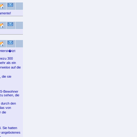
amente!
unterst�tzt
ahezu 300
ehr als ein
rweise auf die
 die sie
. S-Bewohner
 zu sehen, die
d durch den
das von
 die
 Sie hatten
00 angebotenes