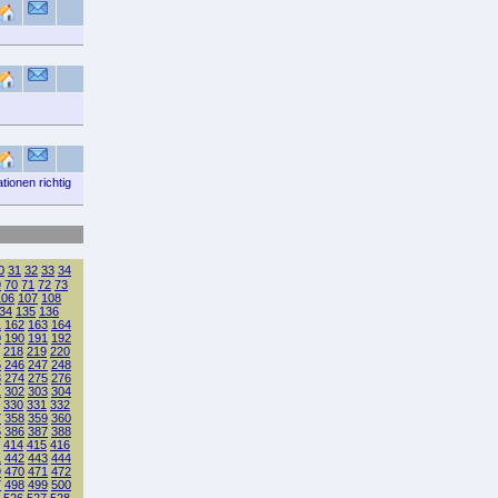
tionen richtig
0
31
32
33
34
9
70
71
72
73
106
107
108
34
135
136
1
162
163
164
9
190
191
192
218
219
220
5
246
247
248
3
274
275
276
1
302
303
304
330
331
332
7
358
359
360
5
386
387
388
414
415
416
1
442
443
444
9
470
471
472
7
498
499
500