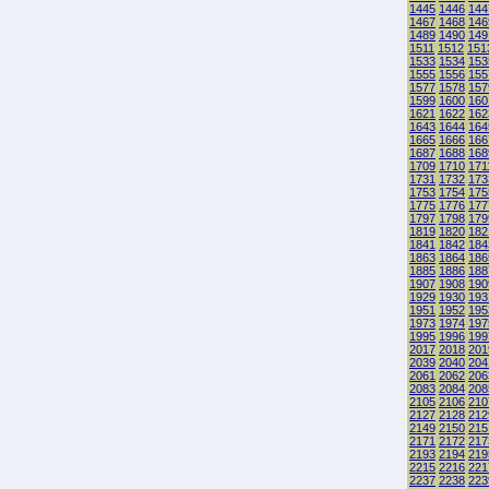
1445
1446
144
1467
1468
146
1489
1490
149
1511
1512
151
1533
1534
153
1555
1556
155
1577
1578
157
1599
1600
160
1621
1622
162
1643
1644
164
1665
1666
166
1687
1688
168
1709
1710
171
1731
1732
173
1753
1754
175
1775
1776
177
1797
1798
179
1819
1820
182
1841
1842
184
1863
1864
186
1885
1886
188
1907
1908
190
1929
1930
193
1951
1952
195
1973
1974
197
1995
1996
199
2017
2018
201
2039
2040
204
2061
2062
206
2083
2084
208
2105
2106
210
2127
2128
212
2149
2150
215
2171
2172
217
2193
2194
219
2215
2216
221
2237
2238
223