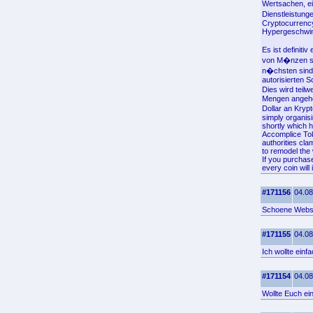
Wertsachen, ei
Dienstleistung
Cryptocurrency
Hypergeschwin
Es ist definit
von M�nzen sei
n�chsten sind.
autorisierten S
Dies wird teil
Mengen angehob
Dollar an Kryp
simply organis
shortly which h
Accomplice Toke
authorities cla
to remodel the
If you purchas
every coin wil
#171156
04.08
Schoene Websei
#171155
04.08
Ich wollte ein
#171154
04.08
Wollte Euch ei