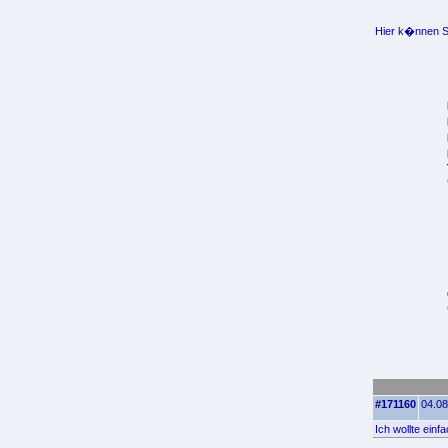
Hier k�nnen Si
#171160
04.08
Ich wollte ein