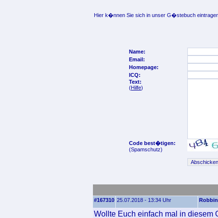
Hier k�nnen Sie sich in unser G�stebuch eintragen
Name:
Email:
Homepage:
ICQ:
Text:
(
Hilfe
)
Code best�tigen:
(Spamschutz)
#167310
25.07.2018 - 13:34 Uhr
Robbin
Wollte Euch einfach mal in diesem 