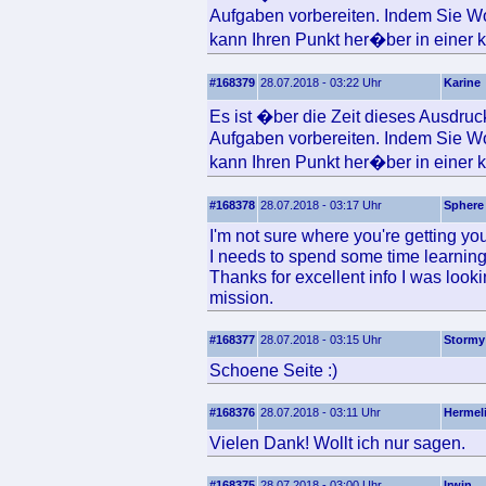
Aufgaben vorbereiten. Indem Sie Wo
kann Ihren Punkt her�ber in einer kl
#168379
28.07.2018 - 03:22 Uhr
Karine
Es ist �ber die Zeit dieses Ausdru
Aufgaben vorbereiten. Indem Sie Wo
kann Ihren Punkt her�ber in einer kl
#168378
28.07.2018 - 03:17 Uhr
Sphere
I'm not sure where you're getting your
I needs to spend some time learnin
Thanks for excellent info I was looki
mission.
#168377
28.07.2018 - 03:15 Uhr
Stormy
Schoene Seite :)
#168376
28.07.2018 - 03:11 Uhr
Hermel
Vielen Dank! Wollt ich nur sagen.
#168375
28.07.2018 - 03:00 Uhr
Irwin