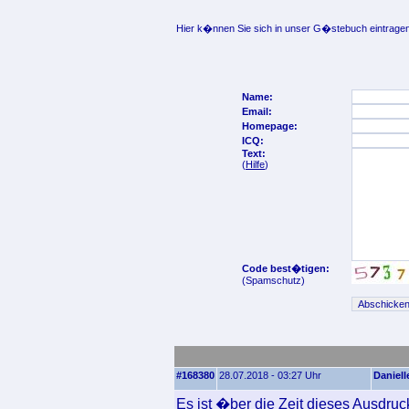
Hier k�nnen Sie sich in unser G�stebuch eintragen
Name:
Email:
Homepage:
ICQ:
Text:
(
Hilfe
)
Code best�tigen:
(Spamschutz)
#168380
28.07.2018 - 03:27 Uhr
Daniell
Es ist �ber die Zeit dieses Ausdru