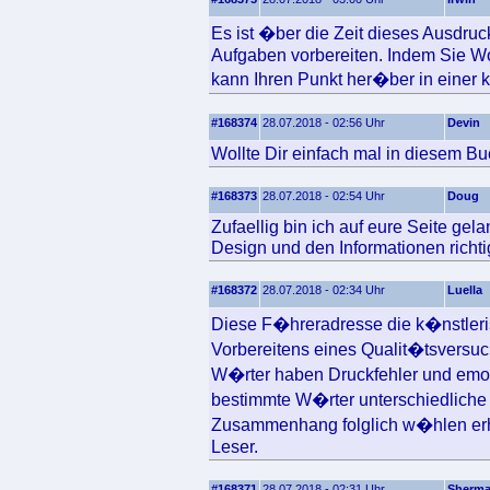
Es ist �ber die Zeit dieses Ausdru
Aufgaben vorbereiten. Indem Sie Wo
kann Ihren Punkt her�ber in einer kl
#168374
28.07.2018 - 02:56 Uhr
Devin
Wollte Dir einfach mal in diesem Bu
#168373
28.07.2018 - 02:54 Uhr
Doug
Zufaellig bin ich auf eure Seite ge
Design und den Informationen richtig
#168372
28.07.2018 - 02:34 Uhr
Luella
Diese F�hreradresse die k�nstlerisc
Vorbereitens eines Qualit�tsversuc
W�rter haben Druckfehler und emot
bestimmte W�rter unterschiedliche 
Zusammenhang folglich w�hlen erh
Leser.
#168371
28.07.2018 - 02:31 Uhr
Sherm