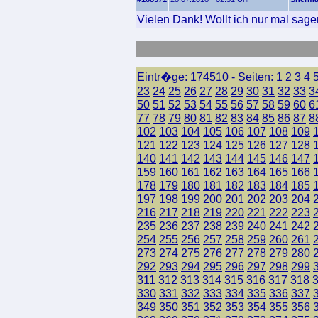
Vielen Dank! Wollt ich nur mal sage
Eintr�ge: 174510 - Seiten:
1
2
3
4
23
24
25
26
27
28
29
30
31
32
33
3
50
51
52
53
54
55
56
57
58
59
60
6
77
78
79
80
81
82
83
84
85
86
87
8
102
103
104
105
106
107
108
109
121
122
123
124
125
126
127
128
140
141
142
143
144
145
146
147
159
160
161
162
163
164
165
166
178
179
180
181
182
183
184
185
197
198
199
200
201
202
203
204
216
217
218
219
220
221
222
223
235
236
237
238
239
240
241
242
254
255
256
257
258
259
260
261
273
274
275
276
277
278
279
280
292
293
294
295
296
297
298
299
311
312
313
314
315
316
317
318
330
331
332
333
334
335
336
337
349
350
351
352
353
354
355
356