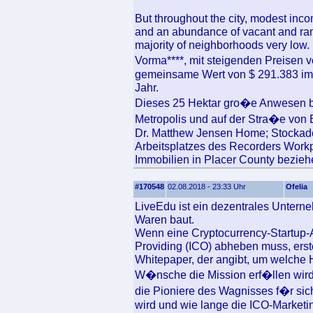
But throughout the city, modest in
and an abundance of vacant and ram
majority of neighborhoods very low. 
Vorma****, mit steigenden Preisen 
gemeinsame Wert von $ 291.383 im l
Jahr.
Dieses 25 Hektar gro�e Anwesen b
Metropolis und auf der Stra�e von B
Dr. Matthew Jensen Home; Stockade
Arbeitsplatzes des Recorders Workp
Immobilien in Placer County bezieh
#170548
02.08.2018 - 23:33 Uhr
Ofelia
LiveEdu ist ein dezentrales Unter
Waren baut.
Wenn eine Cryptocurrency-Startup-A
Providing (ICO) abheben muss, erst
Whitepaper, der angibt, um welche 
W�nsche die Mission erf�llen wird,
die Pioniere des Wagnisses f�r sich
wird und wie lange die ICO-Marketin