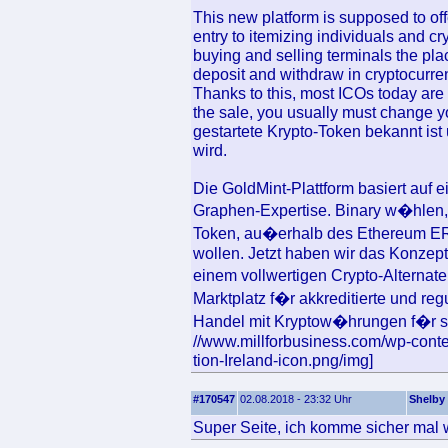
This new platform is supposed to off
entry to itemizing individuals and c
buying and selling terminals the plac
deposit and withdraw in cryptocurre
Thanks to this, most ICOs today are 
the sale, you usually must change y
gestartete Krypto-Token bekannt ist
wird.
Die GoldMint-Plattform basiert auf e
Graphen-Expertise. Binary w�hlen,
Token, au�erhalb des Ethereum ERC
wollen. Jetzt haben wir das Konzep
einem vollwertigen Crypto-Alternate
Marktplatz f�r akkreditierte und reg
Handel mit Kryptow�hrungen f�r si
//www.millforbusiness.com/wp-cont
tion-Ireland-icon.png/img]
#170547
02.08.2018 - 23:32 Uhr
Shelby
Super Seite, ich komme sicher mal 