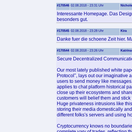
#170546
02.08.2018 - 23:31 Uhr
Nichol
Interessante Homepage. Das Design 
besonders gut.
#170545
02.08.2018 - 23:28 Uhr
Kira
Danke fuer die schoene Zeit hier. M
#170544
02.08.2018 - 23:26 Uhr
Katrina
Secure Decentralized Communicatio
Our most lately published white pa
Protocol", lays out our imaginative 
users to send money like messages,
applies to chat platform historical pa
close up their ecosystems and share as
customers will belief them and stick 
Huge privateness intrusions like thi
storing their media domestically and 
different folks's servers and using 
Cryptocurrency knows no boundaries
complete vary of trades, reflecting th