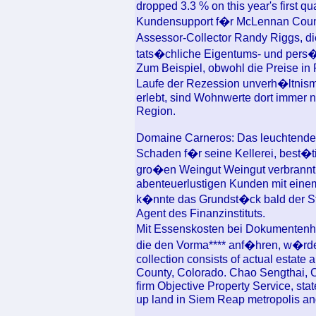
dropped 3.3 % on this year's first qu
Kundensupport f�r McLennan Count
Assessor-Collector Randy Riggs, d
tats�chliche Eigentums- und pers
Zum Beispiel, obwohl die Preise in
Laufe der Rezession unverh�ltni
erlebt, sind Wohnwerte dort immer n
Region.
Domaine Carneros: Das leuchtende
Schaden f�r seine Kellerei, best�ti
gro�en Weingut Weingut verbrannt.
abenteuerlustigen Kunden mit einem
k�nnte das Grundst�ck bald der St
Agent des Finanzinstituts.
Mit Essenskosten bei Dokumentenh
die den Vorma**** anf�hren, w�rde 
collection consists of actual estate 
County, Colorado. Chao Sengthai, 
firm Objective Property Service, st
up land in Siem Reap metropolis an