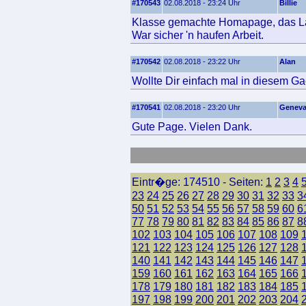
#170543
02.08.2018 - 23:24 Uhr
Billie
Klasse gemachte Homapage, das Layo
War sicher 'n haufen Arbeit.
#170542
02.08.2018 - 23:22 Uhr
Alan
Wollte Dir einfach mal in diesem Ga
#170541
02.08.2018 - 23:20 Uhr
Genev
Gute Page. Vielen Dank.
Eintr�ge: 174510 - Seiten:
1
2
3
4
23
24
25
26
27
28
29
30
31
32
33
3
50
51
52
53
54
55
56
57
58
59
60
6
77
78
79
80
81
82
83
84
85
86
87
8
102
103
104
105
106
107
108
109
121
122
123
124
125
126
127
128
140
141
142
143
144
145
146
147
159
160
161
162
163
164
165
166
178
179
180
181
182
183
184
185
197
198
199
200
201
202
203
204