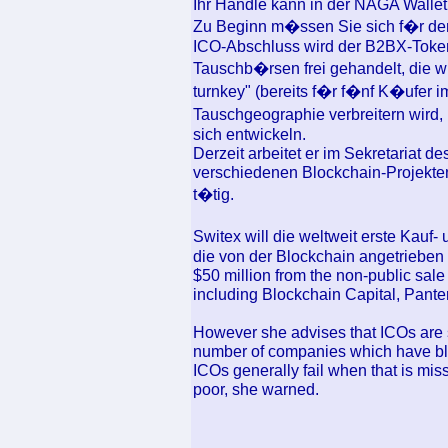
Ihr Handle kann in der NAGA Wallet
Zu Beginn m�ssen Sie sich f�r de
ICO-Abschluss wird der B2BX-Token
Tauschb�rsen frei gehandelt, die wir
turnkey" (bereits f�r f�nf K�ufer i
Tauschgeographie verbreitern wird, 
sich entwickeln.
Derzeit arbeitet er im Sekretariat d
verschiedenen Blockchain-Projekte
t�tig.
Switex will die weltweit erste Kauf
die von der Blockchain angetrieben
$50 million from the non-public sale o
including Blockchain Capital, Pante
However she advises that ICOs are s
number of companies which have bloc
ICOs generally fail when that is mi
poor, she warned.