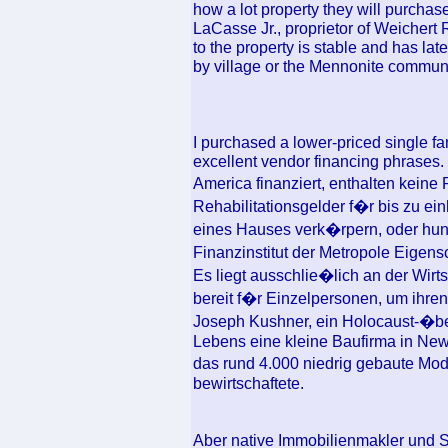
how a lot property they will purchase
LaCasse Jr., proprietor of Weichert
to the property is stable and has la
by village or the Mennonite communi
I purchased a lower-priced single f
excellent vendor financing phrases
America finanziert, enthalten kein
Rehabilitationsgelder f�r bis zu e
eines Hauses verk�rpern, oder hun
Finanzinstitut der Metropole Eigens
Es liegt ausschlie�lich an der Wir
bereit f�r Einzelpersonen, um ihre
Joseph Kushner, ein Holocaust-�be
Lebens eine kleine Baufirma in Ne
das rund 4.000 niedrig gebaute Mo
bewirtschaftete.
Aber native Immobilienmakler und S