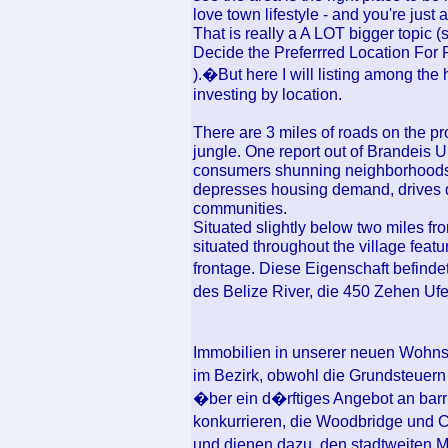
love town lifestyle - and you're just a 
That is really a A LOT bigger topic
Decide the Preferrred Location For 
).�But here I will listing among the
investing by location.
There are 3 miles of roads on the pr
jungle. One report out of Brandeis 
consumers shunning neighborhoods 
depresses housing demand, drives do
communities.
Situated slightly below two miles fr
situated throughout the village featur
frontage. Diese Eigenschaft befind
des Belize River, die 450 Zehen Uf
Immobilien in unserer neuen Wohnst
im Bezirk, obwohl die Grundsteue
�ber ein d�rftiges Angebot an barr
konkurrieren, die Woodbridge und 
und dienen dazu, den stadtweiten 