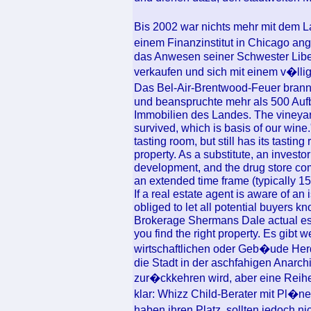
Bis 2002 war nichts mehr mit dem 
einem Finanzinstitut in Chicago an
das Anwesen seiner Schwester Libe
verkaufen und sich mit einem v�lli
Das Bel-Air-Brentwood-Feuer brann
und beanspruchte mehr als 500 Auf
Immobilien des Landes. The vineyar
survived, which is basis of our wine
tasting room, but still has its tast
property. As a substitute, an investo
development, and the drug store co
an extended time frame (typically 15
If a real estate agent is aware of an 
obliged to let all potential buyers 
Brokerage Shermans Dale actual esta
you find the right property. Es gibt
wirtschaftlichen oder Geb�ude Her
die Stadt in der aschfahigen Anarch
zur�ckkehren wird, aber eine Reih
klar: Whizz Child-Berater mit Pl�ne
haben ihren Platz, sollten jedoch 