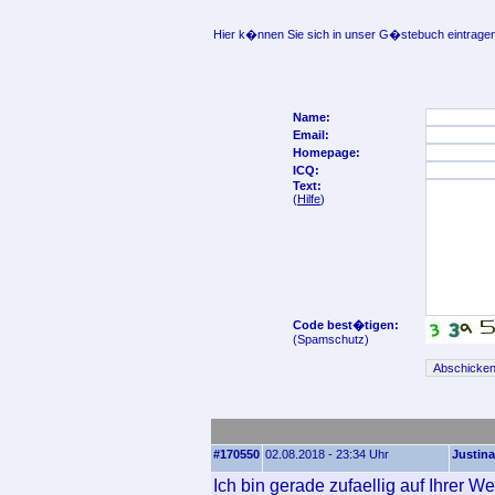
Hier k�nnen Sie sich in unser G�stebuch eintragen
Name:
Email:
Homepage:
ICQ:
Text:
(
Hilfe
)
Code best�tigen:
(Spamschutz)
#170550
02.08.2018 - 23:34 Uhr
Justina
Ich bin gerade zufaellig auf Ihrer 