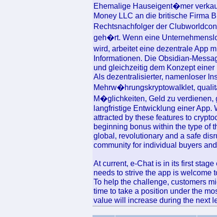
Ehemalige Hauseigent�mer verkauft
Money LLC an die britische Firma B
Rechtsnachfolger der Clubworldcon
geh�rt. Wenn eine Unternehmenslog
wird, arbeitet eine dezentrale App 
Informationen. Die Obsidian-Messag
und gleichzeitig dem Konzept einer
Als dezentralisierter, namenloser I
Mehrw�hrungskryptowalklet, qualit
M�glichkeiten, Geld zu verdienen, g
langfristige Entwicklung einer App.
attracted by these features to crypto
beginning bonus within the type of t
global, revolutionary and a safe dis
community for individual buyers a
At current, e-Chat is in its first s
needs to strive the app is welcome 
To help the challenge, customers m
time to take a position under the mos
value will increase during the next l