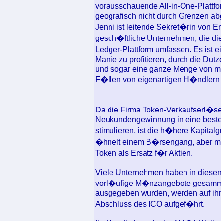
vorausschauende All-in-One-Plattfo
geografisch nicht durch Grenzen abg
Jenni ist leitende Sekret�rin von E
gesch�ftliche Unternehmen, die di
Ledger-Plattform umfassen. Es ist 
Manie zu profitieren, durch die Dut
und sogar eine ganze Menge von meh
F�llen von eigenartigen H�ndlern 
Da die Firma Token-Verkaufserl�se
Neukundengewinnung in eine beste
stimulieren, ist die h�here Kapitalg
�hnelt einem B�rsengang, aber mi
Token als Ersatz f�r Aktien.
Viele Unternehmen haben in diesen 
vorl�ufige M�nzangebote gesammelt
ausgegeben wurden, werden auf ihr
Abschluss des ICO aufgef�hrt.