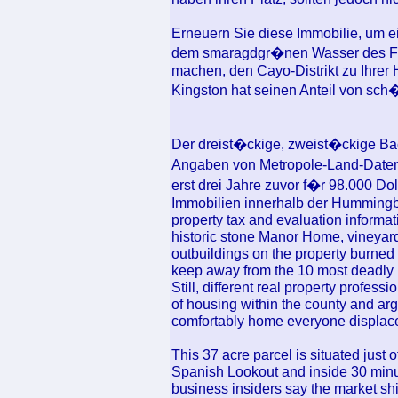
Erneuern Sie diese Immobilie, um ein
dem smaragdgr�nen Wasser des Flu
machen, den Cayo-Distrikt zu Ihrer
Kingston hat seinen Anteil von sc
Der dreist�ckige, zweist�ckige Ba
Angaben von Metropole-Land-Daten
erst drei Jahre zuvor f�r 98.000 D
Immobilien innerhalb der Hummingbi
property tax and evaluation informat
historic stone Manor Home, vineyard a
outbuildings on the property burned t
keep away from the 10 most deadly mi
Still, different real property profes
of housing within the county and argu
comfortably home everyone displac
This 37 acre parcel is situated just 
Spanish Lookout and inside 30 minute
business insiders say the market shi