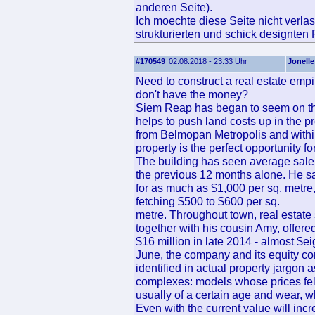
anderen Seite).
Ich moechte diese Seite nicht verlas
strukturierten und schick designten
#170549
02.08.2018 - 23:33 Uhr
Jonelle
Need to construct a real estate empi
don't have the money?
Siem Reap has began to seem on th
helps to push land costs up in the p
from Belmopan Metropolis and within 
property is the perfect opportunity fo
The building has seen average sale c
the previous 12 months alone. He sai
for as much as $1,000 per sq. metre,
fetching $500 to $600 per sq.
metre. Throughout town, real esta
together with his cousin Amy, offer
$16 million in late 2014 - almost $e
June, the company and its equity c
identified in actual property jargo
complexes: models whose prices fel
usually of a certain age and wear, w
Even with the current value will incr