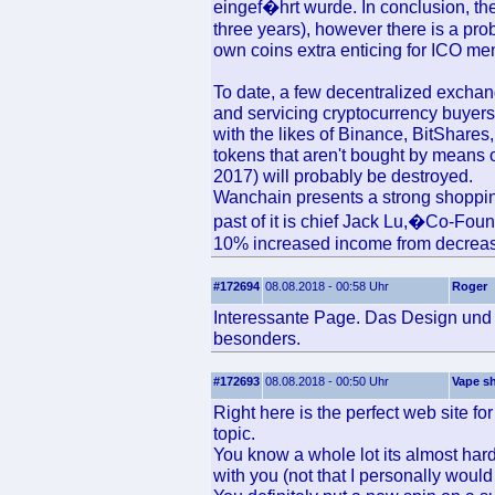
eingef�hrt wurde. In conclusion, th
three years), however there is a prob
own coins extra enticing for ICO mem
To date, a few decentralized excha
and servicing cryptocurrency buyer
with the likes of Binance, BitShare
tokens that aren't bought by means 
2017) will probably be destroyed.
Wanchain presents a strong shopping 
past of it is chief Jack Lu,�Co-Foun
10% increased income from decrease
#172694
08.08.2018 - 00:58 Uhr
Roger
Interessante Page. Das Design und d
besonders.
#172693
08.08.2018 - 00:50 Uhr
Vape sh
Right here is the perfect web site f
topic.
You know a whole lot its almost har
with you (not that I personally woul