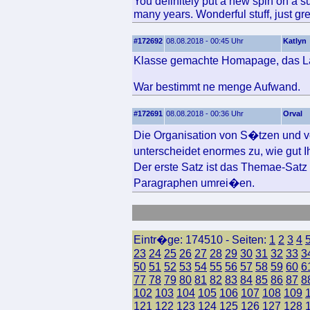
You definitely put a new spin on a 
many years. Wonderful stuff, just gre
#172692
08.08.2018 - 00:45 Uhr
Katlyn
Klasse gemachte Homapage, das Layo
War bestimmt ne menge Aufwand.
#172691
08.08.2018 - 00:36 Uhr
Orval
Die Organisation von S�tzen und v
unterscheidet enormes zu, wie gut 
Der erste Satz ist das Themae-Sat
Paragraphen umrei�en.
Eintr�ge: 174510 - Seiten:
1
2
3
4
23
24
25
26
27
28
29
30
31
32
33
3
50
51
52
53
54
55
56
57
58
59
60
6
77
78
79
80
81
82
83
84
85
86
87
8
102
103
104
105
106
107
108
109
121
122
123
124
125
126
127
128