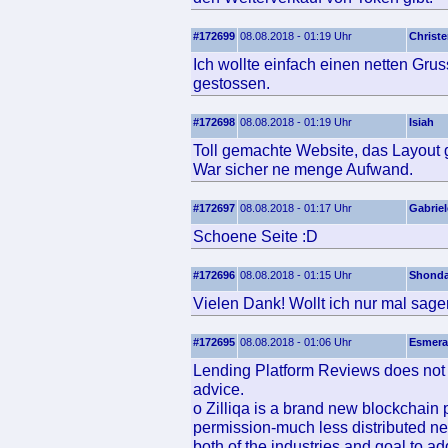
#172699
08.08.2018 - 01:19 Uhr
Christ
Ich wollte einfach einen netten Gru
gestossen.
#172698
08.08.2018 - 01:19 Uhr
Isiah
Toll gemachte Website, das Layout ge
War sicher ne menge Aufwand.
#172697
08.08.2018 - 01:17 Uhr
Gabriel
Schoene Seite :D
#172696
08.08.2018 - 01:15 Uhr
Shond
Vielen Dank! Wollt ich nur mal sage
#172695
08.08.2018 - 01:06 Uhr
Esmera
Lending Platform Reviews does not p
advice.
o Zilliqa is a brand new blockchain 
permission-much less distributed ne
both of the industries and goal to 