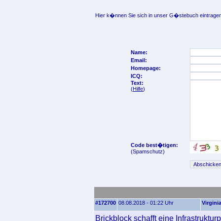
Hier k�nnen Sie sich in unser G�stebuch eintragen
Name:
Email:
Homepage:
ICQ:
Text:
(
Hilfe
)
Code best�tigen:
(Spamschutz)
#172700
08.08.2018 - 01:22 Uhr
Virgini
Brickblock schafft eine Infrastruktu