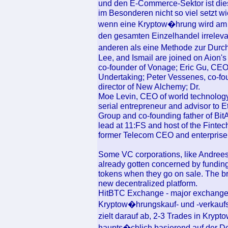
und den E-Commerce-Sektor ist dies 
im Besonderen nicht so viel setzt w
wenn eine Kryptow�hrung wird am Po
den gesamten Einzelhandel irreleva
anderen als eine Methode zur Durch
Lee, and Ismail are joined on Aion's
co-founder of Vonage; Eric Gu, CEO
Undertaking; Peter Vessenes, co-fo
director of New Alchemy; Dr.
Moe Levin, CEO of world technology
serial entrepreneur and advisor to 
Group and co-founding father of Bit
lead at 11:FS and host of the Fintec
former Telecom CEO and enterprise 
Some VC corporations, like Andree
already gotten concerned by fundin
tokens when they go on sale. The br
new decentralized platform.
HitBTC Exchange - major exchange, 
Kryptow�hrungskauf- und -verkaufs
zielt darauf ab, 2-3 Trades in Kry
haupts�chlich basierend auf der De