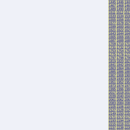
1445
1446
144
1467
1468
146
1489
1490
149
1511
1512
151
1533
1534
153
1555
1556
155
1577
1578
157
1599
1600
160
1621
1622
162
1643
1644
164
1665
1666
166
1687
1688
168
1709
1710
171
1731
1732
173
1753
1754
175
1775
1776
177
1797
1798
179
1819
1820
182
1841
1842
184
1863
1864
186
1885
1886
188
1907
1908
190
1929
1930
193
1951
1952
195
1973
1974
197
1995
1996
199
2017
2018
201
2039
2040
204
2061
2062
206
2083
2084
208
2105
2106
210
2127
2128
212
2149
2150
215
2171
2172
217
2193
2194
219
2215
2216
221
2237
2238
223