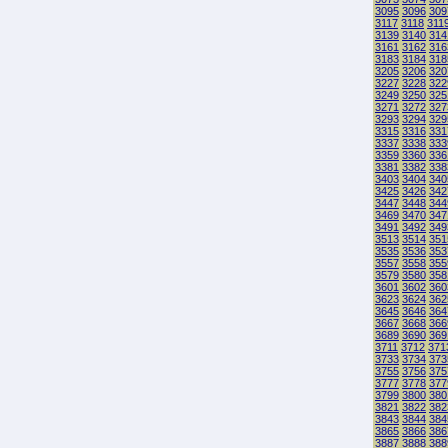
3095
3096
309
3117
3118
311
3139
3140
314
3161
3162
316
3183
3184
318
3205
3206
320
3227
3228
322
3249
3250
325
3271
3272
327
3293
3294
329
3315
3316
331
3337
3338
333
3359
3360
336
3381
3382
338
3403
3404
340
3425
3426
342
3447
3448
344
3469
3470
347
3491
3492
349
3513
3514
351
3535
3536
353
3557
3558
355
3579
3580
358
3601
3602
360
3623
3624
362
3645
3646
364
3667
3668
366
3689
3690
369
3711
3712
371
3733
3734
373
3755
3756
375
3777
3778
377
3799
3800
380
3821
3822
382
3843
3844
384
3865
3866
386
3887
3888
388