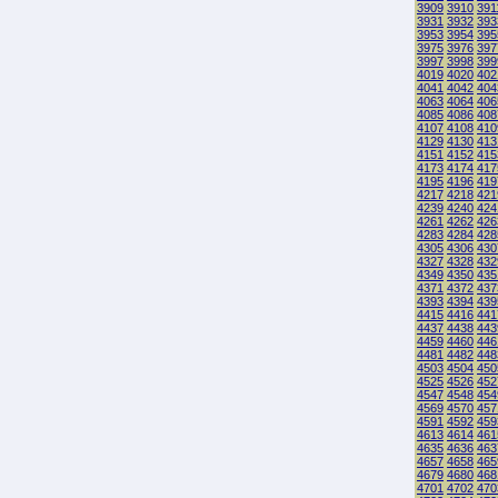
3909
3910
391
3931
3932
393
3953
3954
395
3975
3976
397
3997
3998
399
4019
4020
402
4041
4042
404
4063
4064
406
4085
4086
408
4107
4108
410
4129
4130
413
4151
4152
415
4173
4174
417
4195
4196
419
4217
4218
421
4239
4240
424
4261
4262
426
4283
4284
428
4305
4306
430
4327
4328
432
4349
4350
435
4371
4372
437
4393
4394
439
4415
4416
441
4437
4438
443
4459
4460
446
4481
4482
448
4503
4504
450
4525
4526
452
4547
4548
454
4569
4570
457
4591
4592
459
4613
4614
461
4635
4636
463
4657
4658
465
4679
4680
468
4701
4702
470