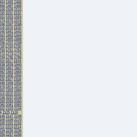
464
1465
1466
486
1487
1488
508
1509
1510
530
1531
1532
552
1553
1554
574
1575
1576
596
1597
1598
618
1619
1620
640
1641
1642
662
1663
1664
684
1685
1686
706
1707
1708
728
1729
1730
750
1751
1752
772
1773
1774
794
1795
1796
816
1817
1818
838
1839
1840
860
1861
1862
882
1883
1884
904
1905
1906
926
1927
1928
948
1949
1950
970
1971
1972
992
1993
1994
014
2015
2016
036
2037
2038
058
2059
2060
080
2081
2082
102
2103
2104
4
2125
2126
146
2147
2148
168
2169
2170
190
2191
2192
212
2213
2214
234
2235
2236
256
2257
2258