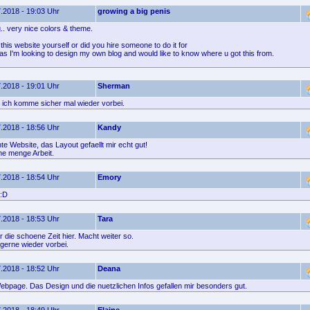
.2018 - 19:03 Uhr
growing a big penis
g.. very nice colors & theme.
this website yourself or did you hire someone to do it for
as I'm looking to design my own blog and would like to know where u got this from.
.2018 - 19:01 Uhr
Sherman
 ich komme sicher mal wieder vorbei.
.2018 - 18:56 Uhr
Kandy
e Website, das Layout gefaellt mir echt gut!
e menge Arbeit.
.2018 - 18:54 Uhr
Emory
 :D
.2018 - 18:53 Uhr
Tara
 die schoene Zeit hier. Macht weiter so.
erne wieder vorbei.
.2018 - 18:52 Uhr
Deana
ebpage. Das Design und die nuetzlichen Infos gefallen mir besonders gut.