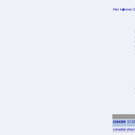
Hier k�nnen Si
#164360
17.07
canadian phar