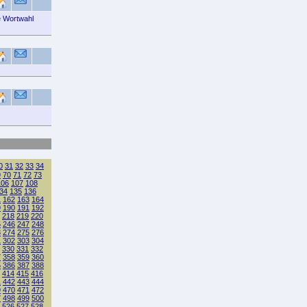
e Wortwahl
0
31
32
33
34
9
70
71
72
73
106
107
108
34
135
136
1
162
163
164
9
190
191
192
218
219
220
5
246
247
248
3
274
275
276
1
302
303
304
330
331
332
7
358
359
360
5
386
387
388
414
415
416
1
442
443
444
9
470
471
472
7
498
499
500
526
527
528