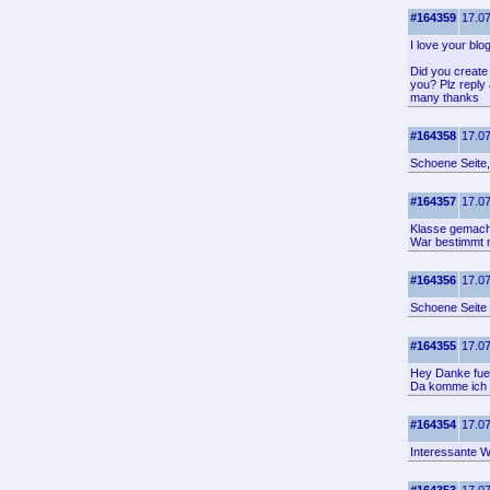
#164359
17.07
I love your blo
Did you create 
you? Plz reply 
many thanks
#164358
17.07
Schoene Seite,
#164357
17.07
Klasse gemacht
War bestimmt n
#164356
17.07
Schoene Seite
#164355
17.07
Hey Danke fuer
Da komme ich g
#164354
17.07
Interessante W