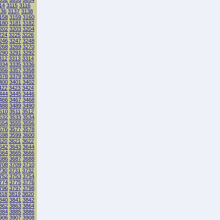
14
3115
3116
136
3137
3138
158
3159
3160
180
3181
3182
202
3203
3204
224
3225
3226
246
3247
3248
268
3269
3270
290
3291
3292
312
3313
3314
334
3335
3336
356
3357
3358
378
3379
3380
400
3401
3402
422
3423
3424
444
3445
3446
466
3467
3468
488
3489
3490
510
3511
3512
532
3533
3534
554
3555
3556
576
3577
3578
598
3599
3600
620
3621
3622
642
3643
3644
664
3665
3666
686
3687
3688
708
3709
3710
730
3731
3732
752
3753
3754
774
3775
3776
796
3797
3798
818
3819
3820
840
3841
3842
862
3863
3864
884
3885
3886
906
3907
3908