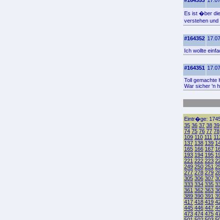
#164353
17.07
Es ist �ber di
verstehen und s
#164352
17.07
Ich wollte ein
#164351
17.07
Toll gemachte 
War sicher 'n h
Eintr�ge: 1745
35
36
37
38
39
74
75
76
77
78
109
110
111
11
137
138
139
1
165
166
167
1
193
194
195
1
221
222
223
2
249
250
251
2
277
278
279
2
305
306
307
3
333
334
335
3
361
362
363
3
389
390
391
3
417
418
419
4
445
446
447
4
473
474
475
4
501
502
503
5