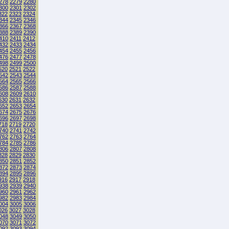
278
2279
2280
300
2301
2302
322
2323
2324
344
2345
2346
366
2367
2368
388
2389
2390
410
2411
2412
432
2433
2434
454
2455
2456
476
2477
2478
498
2499
2500
520
2521
2522
542
2543
2544
564
2565
2566
586
2587
2588
608
2609
2610
630
2631
2632
652
2653
2654
674
2675
2676
696
2697
2698
718
2719
2720
740
2741
2742
762
2763
2764
784
2785
2786
806
2807
2808
828
2829
2830
850
2851
2852
872
2873
2874
894
2895
2896
916
2917
2918
938
2939
2940
960
2961
2962
982
2983
2984
004
3005
3006
026
3027
3028
048
3049
3050
070
3071
3072
092
3093
3094