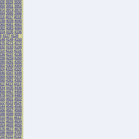
928
3929
3930
950
3951
3952
972
3973
3974
994
3995
3996
016
4017
4018
038
4039
4040
060
4061
4062
082
4083
4084
104
4105
4106
6
4127
4128
148
4149
4150
170
4171
4172
192
4193
4194
214
4215
4216
236
4237
4238
258
4259
4260
280
4281
4282
302
4303
4304
324
4325
4326
346
4347
4348
368
4369
4370
390
4391
4392
412
4413
4414
434
4435
4436
456
4457
4458
478
4479
4480
500
4501
4502
522
4523
4524
544
4545
4546
566
4567
4568
588
4589
4590
610
4611
4612
632
4633
4634
654
4655
4656
676
4677
4678
698
4699
4700
720
4721
4722