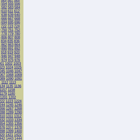
3
554
555
556
1
582
583
584
9
610
611
612
7
638
639
640
5
666
667
668
3
694
695
696
722
723
724
9
750
751
752
7
778
779
780
5
806
807
808
834
835
836
1
862
863
864
9
890
891
892
918
919
920
5
946
947
948
3
974
975
976
001
1002
1003
023
1024
1025
045
1046
1047
067
1068
1069
089
1090
1091
1
1112
1113
134
1135
1136
1157
1158
1179
1180
1201
1202
222
1223
1224
244
1245
1246
266
1267
1268
288
1289
1290
310
1311
1312
332
1333
1334
354
1355
1356
376
1377
1378
398
1399
1400
420
1421
1422
442
1443
1444