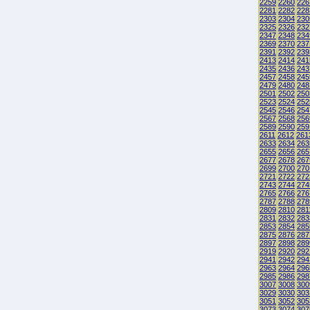
2259
2260
226
2281
2282
228
2303
2304
230
2325
2326
232
2347
2348
234
2369
2370
237
2391
2392
239
2413
2414
241
2435
2436
243
2457
2458
245
2479
2480
248
2501
2502
250
2523
2524
252
2545
2546
254
2567
2568
256
2589
2590
259
2611
2612
261
2633
2634
263
2655
2656
265
2677
2678
267
2699
2700
270
2721
2722
272
2743
2744
274
2765
2766
276
2787
2788
278
2809
2810
281
2831
2832
283
2853
2854
285
2875
2876
287
2897
2898
289
2919
2920
292
2941
2942
294
2963
2964
296
2985
2986
298
3007
3008
300
3029
3030
303
3051
3052
305
3073
3074
307