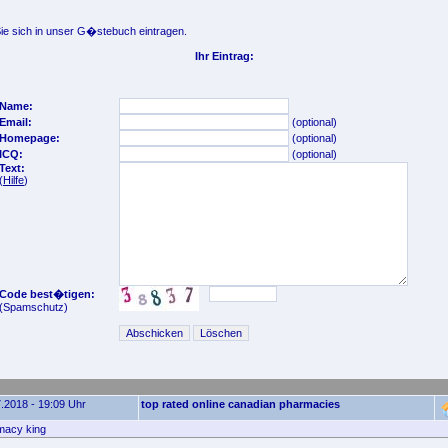
e sich in unser G�stebuch eintragen.
Ihr Eintrag:
Name:
Email:
(optional)
Homepage:
(optional)
ICQ:
(optional)
Text:
(
Hilfe
)
Code best�tigen:
(Spamschutz)
.2018 - 19:09 Uhr
top rated online canadian pharmacies
macy king