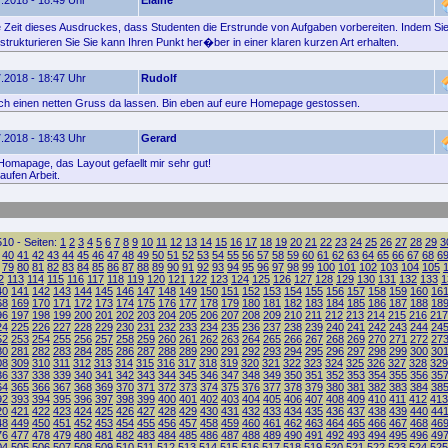
.2018 - 18:49 Uhr
Elaine
e Zeit dieses Ausdruckes, dass Studenten die Erstrunde von Aufgaben vorbereiten. Indem Si
trukturieren Sie Sie kann Ihren Punkt her�ber in einer klaren kurzen Art erhalten.
.2018 - 18:47 Uhr
Rudolf
fach einen netten Gruss da lassen. Bin eben auf eure Homepage gestossen.
.2018 - 18:43 Uhr
Gerard
Homapage, das Layout gefaellt mir sehr gut!
aufen Arbeit.
10 - Seiten:
1
2
3
4
5
6
7
8
9
10
11
12
13
14
15
16
17
18
19
20
21
22
23
24
25
26
27
28
29
3
40
41
42
43
44
45
46
47
48
49
50
51
52
53
54
55
56
57
58
59
60
61
62
63
64
65
66
67
68
6
79
80
81
82
83
84
85
86
87
88
89
90
91
92
93
94
95
96
97
98
99
100
101
102
103
104
105
2
113
114
115
116
117
118
119
120
121
122
123
124
125
126
127
128
129
130
131
132
133
1
40
141
142
143
144
145
146
147
148
149
150
151
152
153
154
155
156
157
158
159
160
16
68
169
170
171
172
173
174
175
176
177
178
179
180
181
182
183
184
185
186
187
188
18
96
197
198
199
200
201
202
203
204
205
206
207
208
209
210
211
212
213
214
215
216
217
24
225
226
227
228
229
230
231
232
233
234
235
236
237
238
239
240
241
242
243
244
24
52
253
254
255
256
257
258
259
260
261
262
263
264
265
266
267
268
269
270
271
272
27
80
281
282
283
284
285
286
287
288
289
290
291
292
293
294
295
296
297
298
299
300
30
08
309
310
311
312
313
314
315
316
317
318
319
320
321
322
323
324
325
326
327
328
329
36
337
338
339
340
341
342
343
344
345
346
347
348
349
350
351
352
353
354
355
356
35
64
365
366
367
368
369
370
371
372
373
374
375
376
377
378
379
380
381
382
383
384
38
92
393
394
395
396
397
398
399
400
401
402
403
404
405
406
407
408
409
410
411
412
413
20
421
422
423
424
425
426
427
428
429
430
431
432
433
434
435
436
437
438
439
440
44
48
449
450
451
452
453
454
455
456
457
458
459
460
461
462
463
464
465
466
467
468
46
76
477
478
479
480
481
482
483
484
485
486
487
488
489
490
491
492
493
494
495
496
49
04
505
506
507
508
509
510
511
512
513
514
515
516
517
518
519
520
521
522
523
524
525