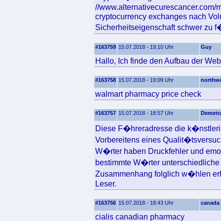
//www.alternativecurescancer.com/m
cryptocurrency exchanges nach Volum
Sicherheitseigenschaft schwer zu f
#163759
15.07.2018 - 19:10 Uhr
Guy
Hallo, Ich finde den Aufbau der Webs
#163758
15.07.2018 - 19:09 Uhr
northw
walmart pharmacy price check
#163757
15.07.2018 - 18:57 Uhr
Demetr
Diese F�hreradresse die k�nstlerisc
Vorbereitens eines Qualit�tsversuc
W�rter haben Druckfehler und emot
bestimmte W�rter unterschiedliche 
Zusammenhang folglich w�hlen erh
Leser.
#163756
15.07.2018 - 18:43 Uhr
canada
cialis canadian pharmacy