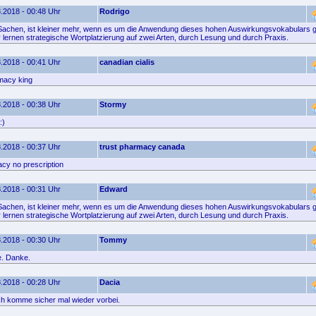
.2018 - 00:48 Uhr
Rodrigo
 Sachen, ist kleiner mehr, wenn es um die Anwendung dieses hohen Auswirkungsvokabulars g
 lernen strategische Wortplatzierung auf zwei Arten, durch Lesung und durch Praxis.
.2018 - 00:41 Uhr
canadian cialis
macy king
.2018 - 00:38 Uhr
Stormy
:)
.2018 - 00:37 Uhr
trust pharmacy canada
cy no prescription
.2018 - 00:31 Uhr
Edward
 Sachen, ist kleiner mehr, wenn es um die Anwendung dieses hohen Auswirkungsvokabulars g
 lernen strategische Wortplatzierung auf zwei Arten, durch Lesung und durch Praxis.
.2018 - 00:30 Uhr
Tommy
. Danke.
.2018 - 00:28 Uhr
Dacia
ich komme sicher mal wieder vorbei.