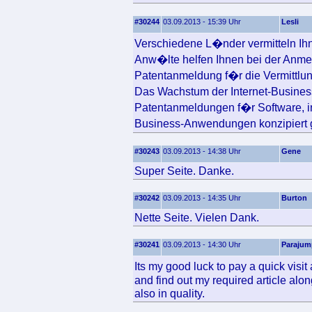
#30244
03.09.2013 - 15:39 Uhr
Lesli
Verschiedene L�nder vermitteln Ihn
Anw�lte helfen Ihnen bei der Anme
Patentanmeldung f�r die Vermittlun
Das Wachstum der Internet-Busines
Patentanmeldungen f�r Software, i
Business-Anwendungen konzipiert 
#30243
03.09.2013 - 14:38 Uhr
Gene
Super Seite. Danke.
#30242
03.09.2013 - 14:35 Uhr
Burton
Nette Seite. Vielen Dank.
#30241
03.09.2013 - 14:30 Uhr
Parajum
Its my good luck to pay a quick visi
and find out my required article alo
also in quality.