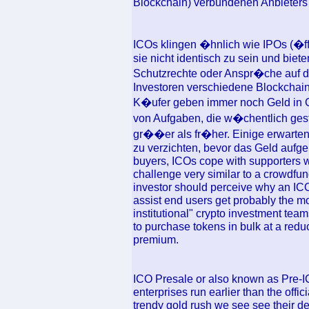
Blockchain) verbundenen Anbieter
ICOs klingen �hnlich wie IPOs (�f
sie nicht identisch zu sein und bie
Schutzrechte oder Anspr�che auf d
Investoren verschiedene Blockchain
K�ufer geben immer noch Geld in 
von Aufgaben, die w�chentlich gest
gr��er als fr�her. Einige erwarten
zu verzichten, bevor das Geld aufge
buyers, ICOs cope with supporters w
challenge very similar to a crowdfun
investor should perceive why an ICO
assist end users get probably the mo
institutional" crypto investment team
to purchase tokens in bulk at a reduc
premium.
ICO Presale or also known as Pre-IC
enterprises run earlier than the off
trendy gold rush we see see their de