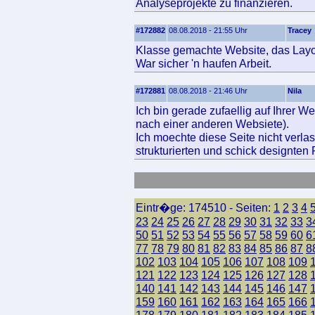
Analyseprojekte zu finanzieren.
#172882
08.08.2018 - 21:55 Uhr
Tracey
Klasse gemachte Website, das Layout
War sicher 'n haufen Arbeit.
#172881
08.08.2018 - 21:46 Uhr
Nila
Ich bin gerade zufaellig auf Ihrer W
nach einer anderen Websiete).
Ich moechte diese Seite nicht verla
strukturierten und schick designten
Eintr�ge: 174510 - Seiten:
1
2
3
4
23
24
25
26
27
28
29
30
31
32
33
3
50
51
52
53
54
55
56
57
58
59
60
6
77
78
79
80
81
82
83
84
85
86
87
8
102
103
104
105
106
107
108
109
121
122
123
124
125
126
127
128
140
141
142
143
144
145
146
147
159
160
161
162
163
164
165
166