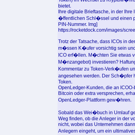
bietet.
Ihre digitale Brieftasche, in der Ihr
�ffentlichen Schl�ssel und einen p
PIN-Nummer. Img]
https://rocketdock.com/images/scre
Trotz der Tatsache, dass ICOs in d
m�ssen K�ufer vorsichtig sein und ih
ICO erf�llen. M�chten Sie etwas v
M�nzangebot) investieren? Haftungs
Kommentar zu Token-Verk�ufen und 
angesehen werden. Der Sch�pfer h�
Token.
OpenLedger-Kunden, die an ICOO-
Bitcoin oder extra versprechen, erha
OpenLedger-Plattform gew�hren.
Sobald das Wei�buch in Umlauf ge
Weg finden, ob die Anleger in der 
nicht, wobei das Unternehmen dann
Anlegern eingeht, um ein ultimativ