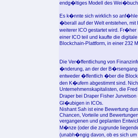
endg�ltiges Modell des Wei�buch
Es k�nnte sich wirklich so anf�hle
�berall auf der Welt entstehen, mit
weiterer ICO gestartet wird. Fr�he
einer ICO teil und kaufte die digita
Blockchain-Plattform, in einer 232
Die Ver�ffentlichung von Finanzin
�nderung, an der der B�rsengang s
entweder �ffentlich �ber die Bloc
den K�ufern abgestimmt sind. Nic
Unternehmenskapitalisten, die Fre
Draper bei Draper Fisher Jurvetso
Gl�ubigen in ICOs.
Nishant Sah ist eine Bewertung durc
Chancen, Vorteile und Bewertungen 
vergangenen und geplanten Entwickl
M�nze (oder die zugrunde liegend
(unabh�ngig davon, ob es sich um e