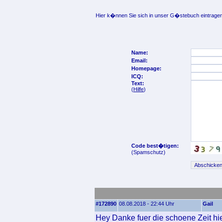
Hier k�nnen Sie sich in unser G�stebuch eintragen
Name:
Email:
Homepage:
ICQ:
Text:
(
Hilfe
)
Code best�tigen:
(Spamschutz)
#172890
08.08.2018 - 22:44 Uhr
Gail
Hey Danke fuer die schoene Zeit hier