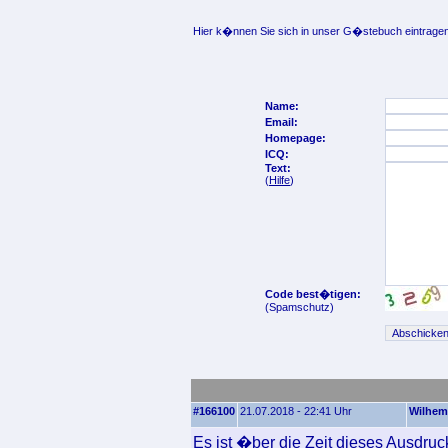
Hier k�nnen Sie sich in unser G�stebuch eintragen
Name:
Email:
Homepage:
ICQ:
Text:
(
Hilfe
)
Code best�tigen:
(Spamschutz)
#166100
21.07.2018 - 22:41 Uhr
Wilhem
Es ist �ber die Zeit dieses Ausdru