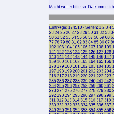
Macht weiter bitte so. Da komme ich
Eintr�ge: 174510 - Seiten:
1
2
3
4
23
24
25
26
27
28
29
30
31
32
33
3
50
51
52
53
54
55
56
57
58
59
60
6
77
78
79
80
81
82
83
84
85
86
87
8
102
103
104
105
106
107
108
109
121
122
123
124
125
126
127
128
140
141
142
143
144
145
146
147
159
160
161
162
163
164
165
166
178
179
180
181
182
183
184
185
197
198
199
200
201
202
203
204
216
217
218
219
220
221
222
223
235
236
237
238
239
240
241
242
254
255
256
257
258
259
260
261
273
274
275
276
277
278
279
280
292
293
294
295
296
297
298
299
311
312
313
314
315
316
317
318
330
331
332
333
334
335
336
337
349
350
351
352
353
354
355
356