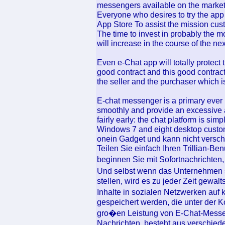
messengers available on the market
Everyone who desires to try the app
App Store To assist the mission cu
The time to invest in probably the mo
will increase in the course of the ne
Even e-Chat app will totally protect
good contract and this good contract
the seller and the purchaser which 
E-chat messenger is a primary ever
smoothly and provide an excessive am
fairly early: the chat platform is simp
Windows 7 and eight desktop custom
onein Gadget und kann nicht versc
Teilen Sie einfach Ihren Trillian-B
beginnen Sie mit Sofortnachrichte
Und selbst wenn das Unternehmen s
stellen, wird es zu jeder Zeit gewa
Inhalte in sozialen Netzwerken auf
gespeichert werden, die unter der 
gro�en Leistung von E-Chat-Messeng
Nachrichten, besteht aus verschied