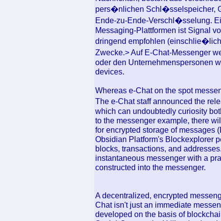
pers�nlichen Schl�sselspeicher, 
Ende-zu-Ende-Verschl�sselung. Ein
Messaging-Plattformen ist Signal 
dringend empfohlen (einschlie�lic
Zwecke.> Auf E-Chat-Messenger w
oder den Unternehmenspersonen wah
devices.
Whereas e-Chat on the spot messeng
The e-Chat staff announced the rele
which can undoubtedly curiosity bot
to the messenger example, there wi
for encrypted storage of messages 
Obsidian Platform's Blockexplorer p
blocks, transactions, and addresses.
instantaneous messenger with a prac
constructed into the messenger.
A decentralized, encrypted messen
Chat isn't just an immediate messenge
developed on the basis of blockchain