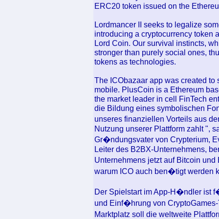
ERC20 token issued on the Ethereum 
Lordmancer II seeks to legalize so
introducing a cryptocurrency token
Lord Coin. Our survival instincts, w
stronger than purely social ones, th
tokens as technologies.
The ICObazaar app was created to s
mobile. PlusCoin is a Ethereum bas
the market leader in cell FinTech en
die Bildung eines symbolischen F
unseres finanziellen Vorteils aus d
Nutzung unserer Plattform zahlt ", 
Gr�ndungsvater von Crypterium, E
Leiter des B2BX-Unternehmens, beri
Unternehmens jetzt auf Bitcoin un
warum ICO auch ben�tigt werden 
Der Spielstart im App-H�ndler ist 
und Einf�hrung von CryptoGames-T
Marktplatz soll die weltweite Platt