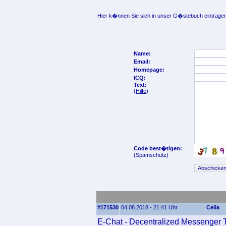
Hier k�nnen Sie sich in unser G�stebuch eintragen
Name:
Email:
Homepage:
ICQ:
Text:
(
Hilfe
)
Code best�tigen:
(Spamschutz)
#171530
04.08.2018 - 21:41 Uhr
Celia
E-Chat - Decentralized Messenger T