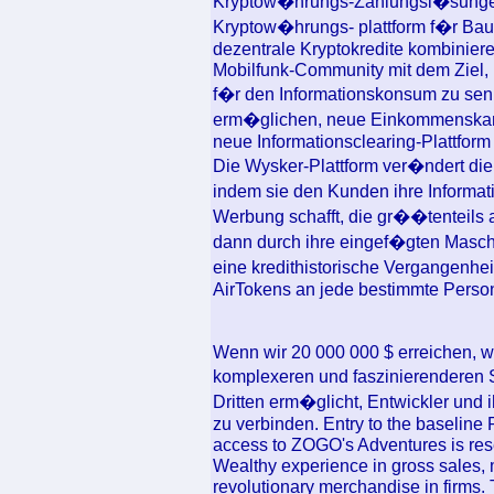
Kryptow�hrungs-Zahlungsl�sunge
Kryptow�hrungs- plattform f�r Bau
dezentrale Kryptokredite kombinieren
Mobilfunk-Community mit dem Ziel,
f�r den Informationskonsum zu senk
erm�glichen, neue Einkommenskan�
neue Informationsclearing-Plattform 
Die Wysker-Plattform ver�ndert di
indem sie den Kunden ihre Informat
Werbung schafft, die gr��tenteils 
dann durch ihre eingef�gten Mas
eine kredithistorische Vergangenhe
AirTokens an jede bestimmte Perso
Wenn wir 20 000 000 $ erreichen, we
komplexeren und faszinierenderen S
Dritten erm�glicht, Entwickler und i
zu verbinden. Entry to the baseline P
access to ZOGO's Adventures is rese
Wealthy experience in gross sales, 
revolutionary merchandise in firms. 