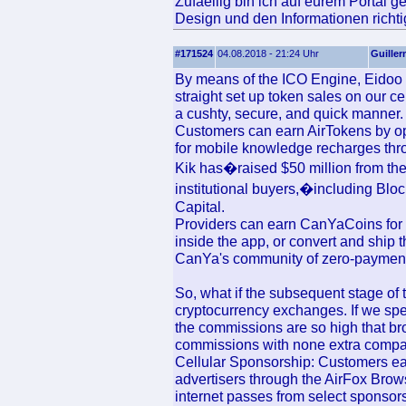
Zufaellig bin ich auf eurem Portal g
Design und den Informationen richtig
#171524
04.08.2018 - 21:24 Uhr
Guille
By means of the ICO Engine, Eidoo p
straight set up token sales on our c
a cushty, secure, and quick manner.
Customers can earn AirTokens by op
for mobile knowledge recharges thro
Kik has�raised $50 million from the
institutional buyers,�including Blo
Capital.
Providers can earn CanYaCoins for 
inside the app, or convert and ship 
CanYa's community of zero-paymen
So, what if the subsequent stage of t
cryptocurrency exchanges. If we spe
the commissions are so high that br
commissions with none extra compa
Cellular Sponsorship: Customers ear
advertisers through the AirFox Brows
internet passes from select sponsor