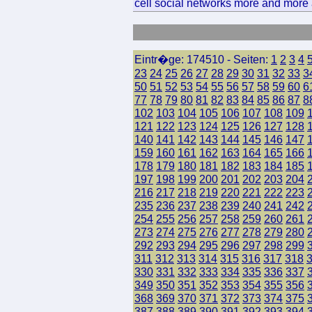
cell social networks more and more a
Eintr�ge: 174510 - Seiten:
1
2
3
4
23
24
25
26
27
28
29
30
31
32
33
3
50
51
52
53
54
55
56
57
58
59
60
6
77
78
79
80
81
82
83
84
85
86
87
8
102
103
104
105
106
107
108
109
121
122
123
124
125
126
127
128
140
141
142
143
144
145
146
147
159
160
161
162
163
164
165
166
178
179
180
181
182
183
184
185
197
198
199
200
201
202
203
204
216
217
218
219
220
221
222
223
235
236
237
238
239
240
241
242
254
255
256
257
258
259
260
261
273
274
275
276
277
278
279
280
292
293
294
295
296
297
298
299
311
312
313
314
315
316
317
318
330
331
332
333
334
335
336
337
349
350
351
352
353
354
355
356
368
369
370
371
372
373
374
375
387
388
389
390
391
392
393
394