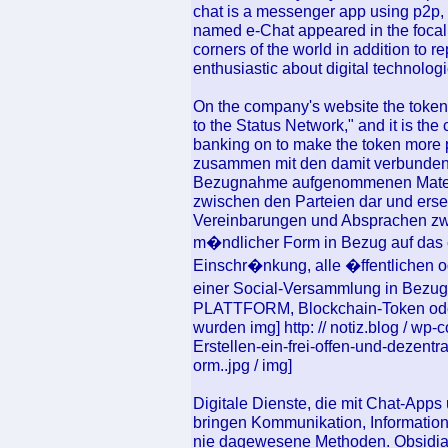
chat is a messenger app using p2p, 
named e-Chat appeared in the focal 
corners of the world in addition to r
enthusiastic about digital technologi
On the company's website the token s
to the Status Network," and it is the
banking on to make the token more p
zusammen mit den damit verbunden
Bezugnahme aufgenommenen Materia
zwischen den Parteien dar und erset
Vereinbarungen und Absprachen zwis
m�ndlicher Form in Bezug auf das 
Einschr�nkung, alle �ffentlichen 
einer Social-Versammlung in Bezug
PLATTFORM, Blockchain-Token od
wurden img] http: // notiz.blog / wp
Erstellen-ein-frei-offen-und-dezentra
orm..jpg / img]
Digitale Dienste, die mit Chat-Apps
bringen Kommunikation, Informati
nie dagewesene Methoden. Obsidian 