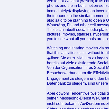
version of WeChat (Weixin) to its co
phone, and the in-built motion-senso
immediately�displaying an invento
their phone on the similar moment, r
also said to be planning to open a US
WhatsApp, Fb and other cell messagi
This is an inbuilt social media pla
pictures, movies, statuses, hyperlink
you to see what all your pals are pos
Watching and sharing movies via soc
that this activities occur without ter
�ffnen Sie es zu viel, um zu fragen.
bereits auf viele existierende Soci
Von der Organisation Ihres Social-
Besucherwerbung, um die Effektivit�
Engagement zu steigern und den Br
Datenbank zu steigern, sind unsere
Aber obwohl Tencent weltweit da
seinen Messaging-Dienst WeChat mit f
nicht sehr bekannt. Au�erdem nutzte