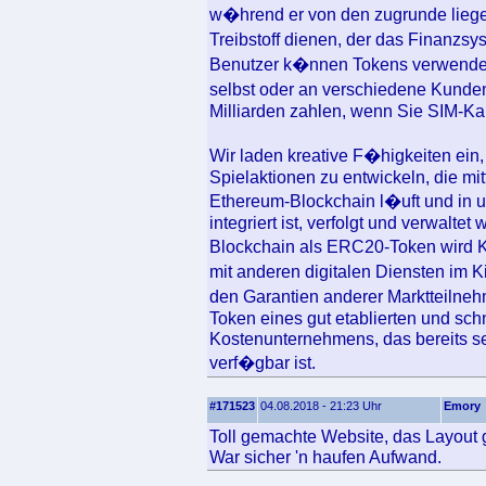
w�hrend er von den zugrunde liege
Treibstoff dienen, der das Finanz
Benutzer k�nnen Tokens verwenden
selbst oder an verschiedene Kunde
Milliarden zahlen, wenn Sie SIM-Kar
Wir laden kreative F�higkeiten ein,
Spielaktionen zu entwickeln, die mit
Ethereum-Blockchain l�uft und in 
integriert ist, verfolgt und verwalte
Blockchain als ERC20-Token wird Ki
mit anderen digitalen Diensten i
den Garantien anderer Marktteilneh
Token eines gut etablierten und sc
Kostenunternehmens, das bereits se
verf�gbar ist.
#171523
04.08.2018 - 21:23 Uhr
Emory
Toll gemachte Website, das Layout ge
War sicher 'n haufen Aufwand.