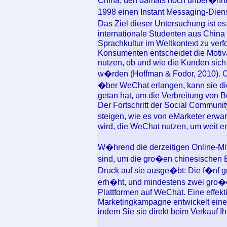
China, den damals noch unber�hrte
1998 einen Instant Messaging-Dienst
Das Ziel dieser Untersuchung ist es
internationale Studenten aus China
Sprachkultur im Weltkontext zu verf
Konsumenten entscheidet die Motiva
nutzen, ob und wie die Kunden sich
w�rden (Hoffman & Fodor, 2010). Ode
�ber WeChat erlangen, kann sie die
getan hat, um die Verbreitung von 
Der Fortschritt der Social Communit
steigen, wie es von eMarketer erwa
wird, die WeChat nutzen, um weit en
W�hrend die derzeitigen Online-Mit
sind, um die gro�en chinesischen 
Druck auf sie ausge�bt: Die f�nf
erh�ht, und mindestens zwei gro�e 
Plattformen auf WeChat. Eine effek
Marketingkampagne entwickelt eine
indem Sie sie direkt beim Verkauf Ih