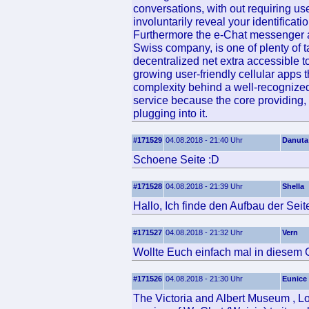
conversations, with out requiring u
involuntarily reveal your identificat
Furthermore the e-Chat messenger a
Swiss company, is one of plenty of 
decentralized net extra accessible t
growing user-friendly cellular apps 
complexity behind a well-recognized 
service because the core providing, 
plugging into it.
#171529
04.08.2018 - 21:40 Uhr
Danuta
Schoene Seite :D
#171528
04.08.2018 - 21:39 Uhr
Shella
Hallo, Ich finde den Aufbau der Seite
#171527
04.08.2018 - 21:32 Uhr
Vern
Wollte Euch einfach mal in diesem 
#171526
04.08.2018 - 21:30 Uhr
Eunice
The Victoria and Albert Museum , L