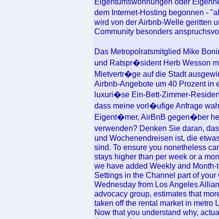
Eigentumswohnungen oder Eigenheim
dem Internet-Hosting begonnen - "a
wird von der Airbnb-Welle geritten un
Community besonders anspruchsvoll
Das Metropolratsmitglied Mike Bon
und Ratspr�sident Herb Wesson m�
Mietvertr�ge auf die Stadt ausgewirk
Airbnb-Angebote um 40 Prozent in 
luxuri�se Ein-Bett-Zimmer-Residenz 
dass meine vorl�ufige Anfrage wahr 
Eigent�mer, AirBnB gegen�ber he
verwenden? Denken Sie daran, dass
und Wochenendreisen ist, die etw
sind. To ensure you nonetheless ca
stays higher than per week or a mon
we have added Weekly and Month-to-
Settings in the Channel part of yo
Wednesday from Los Angeles Allianc
advocacy group, estimates that mo
taken off the rental market in metro
Now that you understand why, actually