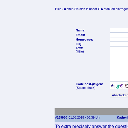
Hier k�nnen Sie sich in unser G�stebuch eintragen
Name:
Email:
Homepage:
ICQ:
Text:
(
Hilfe
)
Code best�tigen:
(Spamschutz)
#169980
01.08.2018 - 06:39 Uhr
Kather
To extra precisely answer the ques