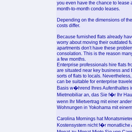
you even have the chance to lease 
month-to-month condo leases.
Depending on the dimensions of the 
costs differ.
Because furnished flats already hav
worry about moving their outdated fu
apartments don't have these proble
consolation. This is the reason man
a few months.
Enterprise professionals hire flats f
are situated near key business and b
sorts of flats to locals. Nevertheless
can be suitable for enterprise trave
Basis w�hrend Ihres Aufenthaltes i
Mietmobiliar an, das Sie f�r Ihr
wenn Ihr Mietvertrag mit einer ander
Wohnungen in Yokohama mit einem 
Carolina Mornings hat Monatsmieten 
Kostensystem nicht f�r monatlich
Monat-zu-Monat-Miete Sie von Car