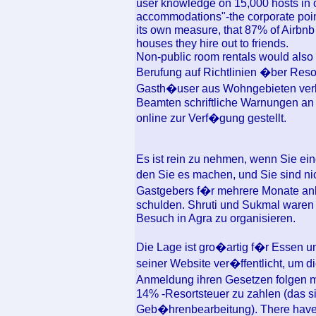
user knowledge on 15,000 hosts in 
accommodations"-the corporate point
its own measure, that 87% of Airbnb 
houses they hire out to friends.
Non-public room rentals would also be
Berufung auf Richtlinien �ber Resor
Gasth�user aus Wohngebieten verb
Beamten schriftliche Warnungen an 
online zur Verf�gung gestellt.
Es ist rein zu nehmen, wenn Sie ein
den Sie es machen, und Sie sind ni
Gastgebers f�r mehrere Monate ank
schulden. Shruti und Sukmal waren 
Besuch in Agra zu organisieren.
Die Lage ist gro�artig f�r Essen u
seiner Website ver�ffentlicht, um d
Anmeldung ihren Gesetzen folgen m
14% -Resortsteuer zu zahlen (das s
Geb�hrenbearbeitung). There have b