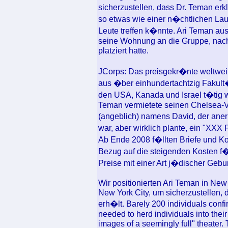
sicherzustellen, dass Dr. Teman erk
so etwas wie einer n�chtlichen La
Leute treffen k�nnte. Ari Teman au
seine Wohnung an die Gruppe, nachd
platziert hatte.
JCorps: Das preisgekr�nte weltweit
aus �ber einhundertachtzig Fakult
den USA, Kanada und Israel t�tig w
Teman vermietete seinen Chelsea-V
(angeblich) namens David, der anerk
war, aber wirklich plante, ein "XXX
Ab Ende 2008 f�llten Briefe und K
Bezug auf die steigenden Kosten f�
Preise mit einer Art j�discher Gebur
Wir positionierten Ari Teman in Ne
New York City, um sicherzustellen,
erh�lt. Barely 200 individuals confir
needed to herd individuals into thei
images of a seemingly full" theater