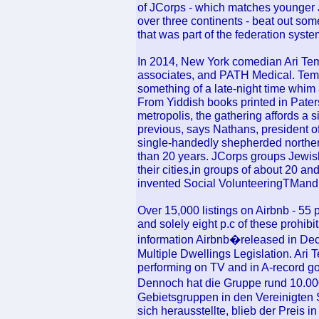
of JCorps - which matches younger J
over three continents - beat out som
that was part of the federation syste
In 2014, New York comedian Ari Tem
associates, and PATH Medical. Tem
something of a late-night time whi
From Yiddish books printed in Paters
metropolis, the gathering affords a s
previous, says Nathans, president o
single-handedly shepherded norther
than 20 years. JCorps groups Jewish
their cities,in groups of about 20 
invented Social VolunteeringTMand a
Over 15,000 listings on Airbnb - 55 p
and solely eight p.c of these prohibi
information Airbnb�released in Dece
Multiple Dwellings Legislation. Ar
performing on TV and in A-record go
Dennoch hat die Gruppe rund 10.000 
Gebietsgruppen in den Vereinigten 
sich herausstellte, blieb der Preis