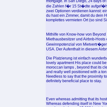
mortgage. In San Diego, 24 days of 
die Zahlen f�r 15 St�dte aufgef�hrt
zwei Optionen verdienen kannst: ei
du hast ein Zimmer, damit du dein H
komplettes vermieten Ort (so sind S
Mithilfe von Know-how von Beyond P
Miethausbesitzer und Airbnb-Hosts o
Gewinnpotenzial von Mietvertr�gen 
USA. Der Aufenthalt in diesem Airbn
Die Platzierung ist einfach wunderba
lovely apartment His place could be 
moroccan lamps , beyond that its cle
and really well positioned with a ton
Needless to say that the proximity to
definitely beneficial place to stay.
Even whereas admitting that its host
Whereas defending itself in New Yo