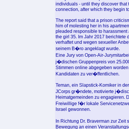
individuals - until they discover tha
connection, after which they begin t
The report said that a prison criti
him of molesting her in his apartment
pleaded responsible to harassment a
the girl 35. Im Jahr 2017 berichtet
verhaftet und wegen sexueller Anbet
seinem B�ro angeklagt wurde.
Eine Jury von Open-Air-Jurymitarb
j�dischen Gruppenpreis von 25.00
Stimmen online abgegeben worden w
Kandidaten zu ver�ffentlichen.
Teman, ein Slapstick-Komiker in der 
JCorps gr�ndete, motivierte j�dische
Heimatgemeinden zu engagieren. De
Freiwillige f�r lokale Servicenetzw
Israel gewonnen.
In Richtung Dr. Braverman zur Zeit
Bewegung an einen Veranstaltungso