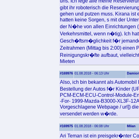
uns. Ich lege alle meine Reservier
gibt ihr roboterisch die Reservieru
gehen und putzen muss. Kirana ist
hatten keine Sorgen, s mit der Unter
der N�he von allen Einrichtungen (
Verkehrsmittel, wenn n�tig). Ich ha
Gesch�ftsm�glichkeit f�r jemanden
Zeitrahmen (Mittag bis 2:00) einen
Reinigungskr�fte aufbaut, vielleicht 
Mieten
#169976
01.08.2018 - 06:13 Uhr
Damio
Also, ich bin bekannt als Automobil
Bestellung der Autos f�r Kinder (
PCM-ECM-ECU-Control-Module-En
-For- 1999-Mazda-B3000-XL3F-12
Vorgeschlagene Webpage / url]) die
versendet werden w�rde.
#169975
01.08.2018 - 06:08 Uhr
Milan
Ari Teman ist ein preisgekr�nter C