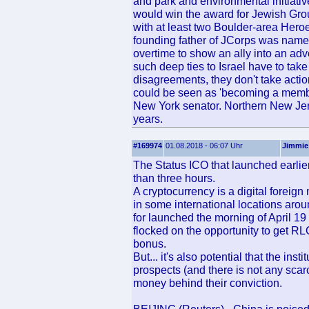
and park and environmental initiativ
would win the award for Jewish Gro
with at least two Boulder-area Heroe
founding father of JCorps was name
overtime to show an ally into an adv
such deep ties to Israel have to tak
disagreements, they don't take acti
could be seen as 'becoming a member 
New York senator. Northern New Jers
years.
#169974
01.08.2018 - 06:07 Uhr
Jimmie
The Status ICO that launched earlier
than three hours.
A cryptocurrency is a digital foreig
in some international locations arou
for launched the morning of April 19
flocked on the opportunity to get RLC
bonus.
But... it's also potential that the ins
prospects (and there is not any scarc
money behind their conviction.