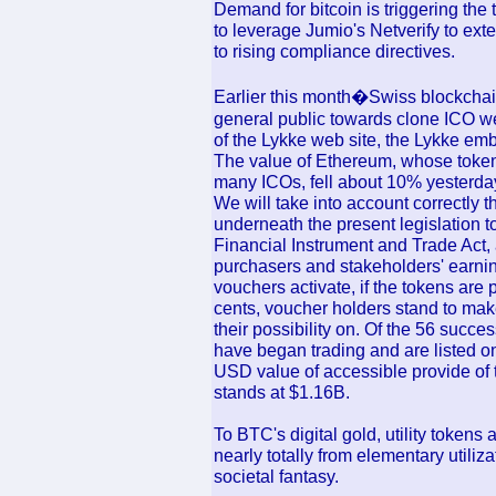
Demand for bitcoin is triggering th
to leverage Jumio's Netverify to exte
to rising compliance directives.
Earlier this month�Swiss blockchai
general public towards clone ICO web
of the Lykke web site, the Lykke embl
The value of Ethereum, whose tokens
many ICOs, fell about 10% yesterda
We will take into account correctly t
underneath the present legislation 
Financial Instrument and Trade Act, 
purchasers and stakeholders' earni
vouchers activate, if the tokens are
cents, voucher holders stand to mak
their possibility on. Of the 56 succe
have began trading and are listed o
USD value of accessible provide of 
stands at $1.16B.
To BTC's digital gold, utility tokens
nearly totally from elementary utiliz
societal fantasy.