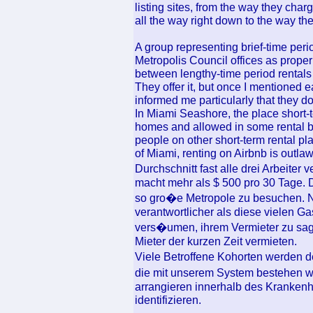
listing sites, from the way they cha
all the way right down to the way th
A group representing brief-time peri
Metropolis Council offices as prope
between lengthy-time period rental
They offer it, but once I mentioned 
informed me particularly that they don
In Miami Seashore, the place short-te
homes and allowed in some rental bu
people on other short-term rental pla
of Miami, renting on Airbnb is outl
Durchschnitt fast alle drei Arbeiter 
macht mehr als $ 500 pro 30 Tage. D
so gro�e Metropole zu besuchen. Ni
verantwortlicher als diese vielen G
vers�umen, ihrem Vermieter zu sag
Mieter der kurzen Zeit vermieten.
Viele Betroffene Kohorten werden de
die mit unserem System bestehen we
arrangieren innerhalb des Krankenh
identifizieren.