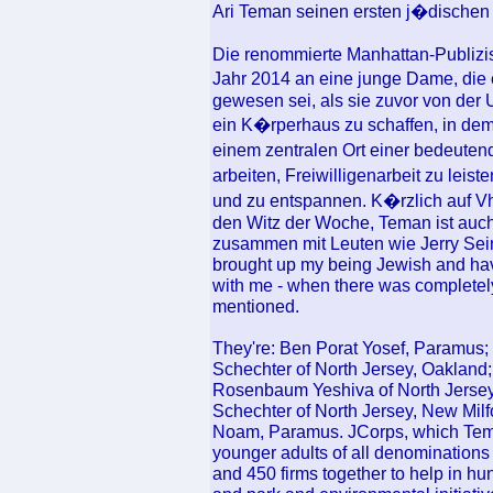
Ari Teman seinen ersten j�dischen 
Die renommierte Manhattan-Publizis
Jahr 2014 an eine junge Dame, die
gewesen sei, als sie zuvor von der 
ein K�rperhaus zu schaffen, in dem
einem zentralen Ort einer bedeut
arbeiten, Freiwilligenarbeit zu leis
und zu entspannen. K�rzlich auf V
den Witz der Woche, Teman ist auch
zusammen mit Leuten wie Jerry Sein
brought up my being Jewish and havin
with me - when there was completel
mentioned.
They're: Ben Porat Yosef, Paramus
Schechter of North Jersey, Oakland
Rosenbaum Yeshiva of North Jersey
Schechter of North Jersey, New Mil
Noam, Paramus. JCorps, which Teman
younger adults of all denomination
and 450 firms together to help in hun