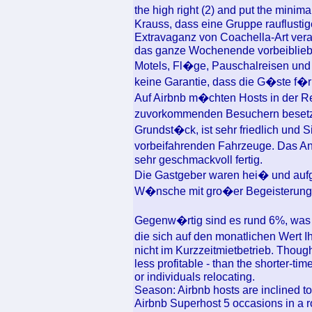
the high right (2) and put the minima
Krauss, dass eine Gruppe rauflustig
Extravaganz von Coachella-Art vera
das ganze Wochenende vorbeiblieben
Motels, Fl�ge, Pauschalreisen und 
keine Garantie, dass die G�ste f�r 
Auf Airbnb m�chten Hosts in der R
zuvorkommenden Besuchern besetzt 
Grundst�ck, ist sehr friedlich und 
vorbeifahrenden Fahrzeuge. Das Anw
sehr geschmackvoll fertig.
Die Gastgeber waren hei� und aufg
W�nsche mit gro�er Begeisterung
Gegenw�rtig sind es rund 6%, was 
die sich auf den monatlichen Wert 
nicht im Kurzzeitmietbetrieb. Though
less profitable - than the shorter-ti
or individuals relocating.
Season: Airbnb hosts are inclined to 
Airbnb Superhost 5 occasions in a r