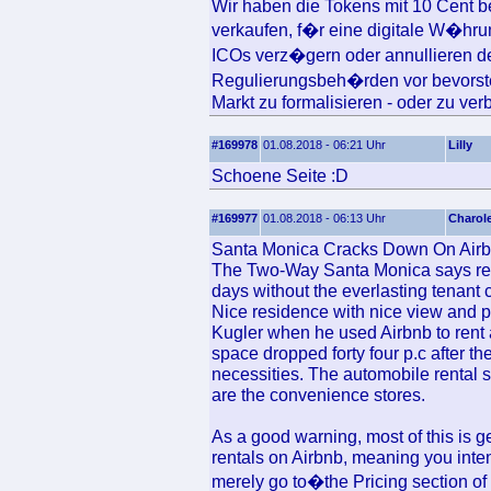
Wir haben die Tokens mit 10 Cent be
verkaufen, f�r eine digitale W�hrun
ICOs verz�gern oder annullieren de
Regulierungsbeh�rden vor bevorst
Markt zu formalisieren - oder zu verb
#169978
01.08.2018 - 06:21 Uhr
Lilly
Schoene Seite :D
#169977
01.08.2018 - 06:13 Uhr
Charole
Santa Monica Cracks Down On Airbn
The Two-Way Santa Monica says rent
days without the everlasting tenant c
Nice residence with nice view and p
Kugler when he used Airbnb to rent 
space dropped forty four p.c after the 
necessities. The automobile rental 
are the convenience stores.
As a good warning, most of this is 
rentals on Airbnb, meaning you intend
merely go to�the Pricing section of yo