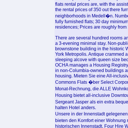
flats rental prices are, with the as
the rental prices of 350 out there f
neighborhoods in Medell�n. Number 
fully furnished flats; 30 day minimu
residences; Prices are roughly from 
There are several hundred rooms an
a 3-evening minimal stay. Non-publi
brownstone building in the historic
York Metropolis. Antique crammed ap
sleeping alcove with queen size bed
OCHA manages a Housing Registry w
in non-Columbia-owned buildings a
housing. Mieten Sie eine All-incl
Commons Flats �ber Select Corpora
Monat-Rechnung, die ALLE Wohnko
Housing bietet all-inclusive Down
Sergeant Jasper als ein extra bequ
halten Hotel anders.
Unsere in der Innenstadt gelegenen
bieten den Komfort einer Wohnung mi
historischen Innenstadt. Four Hire W