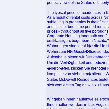
perfect views of the Statue of Libert
The typical price for residences in 
As a result of rental costs across Ne
subletting in properties is their firs
and flats for brief-time period rent 
prices - throughout all five borough
Corporate Housing innerhalb von 2 
erstklassigen, begehbaren Nachba**
Wohnungen sind ideal f�r die Ums
Wohnraum f�r Gesch�ftsreisende. H
Aufenthalte bieten wir Direktabrec
Um die Verf�gbarkeit und reduzie
�berpr�fen, klicken Sie hier oder 
komplette von sieben m�blierten 
Suites McDowell Residences bietet
sich vom ersten Tag an wie zu Hau
Wir geben Ihnen haufenweise ersc
Ihnen helfen werden, in Las Vegas a