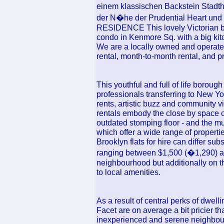
einem klassischen Backstein Stadth
der N�he der Prudential Heart u
RESIDENCE This lovely Victorian b
condo in Kenmore Sq. with a big kitc
We are a locally owned and operated
rental, month-to-month rental, and 
This youthful and full of life borough
professionals transferring to New Yor
rents, artistic buzz and community v
rentals embody the close by space o
outdated stomping floor - and the mu
which offer a wide range of propert
Brooklyn flats for hire can differ sub
ranging between $1,500 (�1,290) an
neighbourhood but additionally on 
to local amenities.
As a result of central perks of dwell
Facet are on average a bit pricier 
inexperienced and serene neighbour