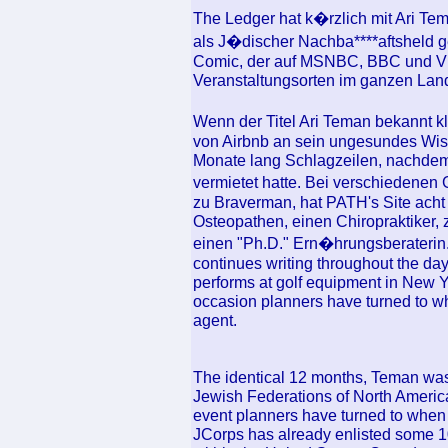
The Ledger hat k�rzlich mit Ari T
als J�discher Nachba****aftsheld g
Comic, der auf MSNBC, BBC und VH1
Veranstaltungsorten im ganzen Land 
Wenn der Titel Ari Teman bekannt k
von Airbnb an sein ungesundes Wis
Monate lang Schlagzeilen, nachdem 
vermietet hatte. Bei verschiedenen 
zu Braverman, hat PATH's Site acht
Osteopathen, einen Chiropraktiker, 
einen "Ph.D." Ern�hrungsberaterin.
continues writing throughout the da
performs at golf equipment in New 
occasion planners have turned to wh
agent.
The identical 12 months, Teman was
Jewish Federations of North America
event planners have turned to when 
JCorps has already enlisted some 10