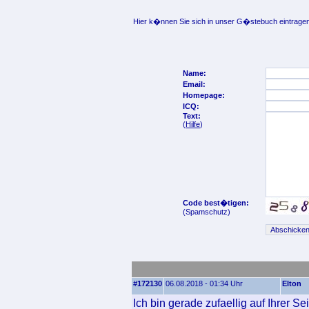
Hier k�nnen Sie sich in unser G�stebuch eintragen
Name:
Email:
Homepage:
ICQ:
Text:
(
Hilfe
)
Code best�tigen:
(Spamschutz)
#172130
06.08.2018 - 01:34 Uhr
Elton
Ich bin gerade zufaellig auf Ihrer S