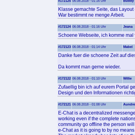
#172125
06.08.2018 - 01:16 Uhr
Buddy
Klasse gemachte Seite, das Layout g
War bestimmt ne menge Arbeit.
#172124
06.08.2018 - 01:16 Uhr
Jeana
Schoene Webseite, ich komme mal w
#172123
06.08.2018 - 01:14 Uhr
Mabel
Danke fuer die schoene Zeit auf dies
Da kommt man gerne wieder.
#172122
06.08.2018 - 01:10 Uhr
Willie
Zufaellig bin ich auf eurem Portal g
Design und den Informationen richtig
#172121
06.08.2018 - 01:08 Uhr
Aundre
E-Chat is a decentralized messenger.
working even if the complete natio
community go offline the person will
e-Chat as it is going to by no means 