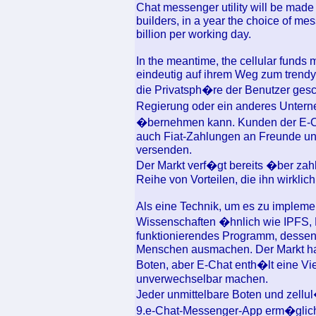
Chat messenger utility will be made
builders, in a year the choice of me
billion per working day.
In the meantime, the cellular funds
eindeutig auf ihrem Weg zum trendy
die Privatsph�re der Benutzer gesch
Regierung oder ein anderes Untern
�bernehmen kann. Kunden der E-C
auch Fiat-Zahlungen an Freunde und
versenden.
Der Markt verf�gt bereits �ber zah
Reihe von Vorteilen, die ihn wirkl
Als eine Technik, um es zu implem
Wissenschaften �hnlich wie IPFS, 
funktionierendes Programm, dessen 
Menschen ausmachen. Der Markt hat b
Boten, aber E-Chat enth�lt eine Viel
unverwechselbar machen.
Jeder unmittelbare Boten und zellul
9.e-Chat-Messenger-App erm�glich