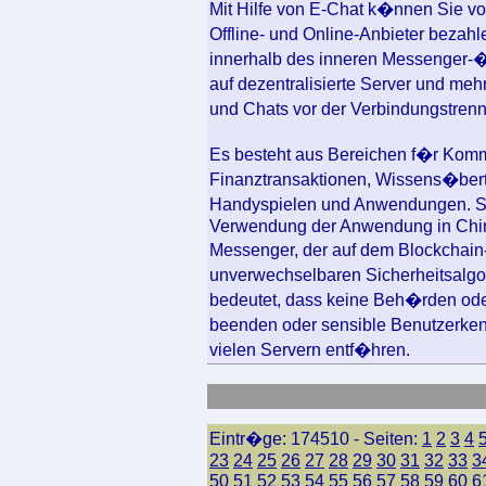
Mit Hilfe von E-Chat k�nnen Sie vo
Offline- und Online-Anbieter bezah
innerhalb des inneren Messenger-�
auf dezentralisierte Server und meh
und Chats vor der Verbindungstren
Es besteht aus Bereichen f�r Komm
Finanztransaktionen, Wissens�bertr
Handyspielen und Anwendungen. So 
Verwendung der Anwendung in China 
Messenger, der auf dem Blockchai
unverwechselbaren Sicherheitsalgo
bedeutet, dass keine Beh�rden ode
beenden oder sensible Benutzerken
vielen Servern entf�hren.
Eintr�ge: 174510 - Seiten:
1
2
3
4
23
24
25
26
27
28
29
30
31
32
33
3
50
51
52
53
54
55
56
57
58
59
60
6