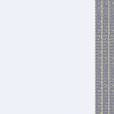
2875
2876
287
2897
2898
289
2919
2920
292
2941
2942
294
2963
2964
296
2985
2986
298
3007
3008
300
3029
3030
303
3051
3052
305
3073
3074
307
3095
3096
309
3117
3118
311
3139
3140
314
3161
3162
316
3183
3184
318
3205
3206
320
3227
3228
322
3249
3250
325
3271
3272
327
3293
3294
329
3315
3316
331
3337
3338
333
3359
3360
336
3381
3382
338
3403
3404
340
3425
3426
342
3447
3448
344
3469
3470
347
3491
3492
349
3513
3514
351
3535
3536
353
3557
3558
355
3579
3580
358
3601
3602
360
3623
3624
362
3645
3646
364
3667
3668
366