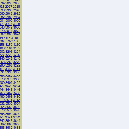
894
2895
2896
916
2917
2918
938
2939
2940
960
2961
2962
982
2983
2984
004
3005
3006
026
3027
3028
048
3049
3050
070
3071
3072
092
3093
3094
14
3115
3116
136
3137
3138
158
3159
3160
180
3181
3182
202
3203
3204
224
3225
3226
246
3247
3248
268
3269
3270
290
3291
3292
312
3313
3314
334
3335
3336
356
3357
3358
378
3379
3380
400
3401
3402
422
3423
3424
444
3445
3446
466
3467
3468
488
3489
3490
510
3511
3512
532
3533
3534
554
3555
3556
576
3577
3578
598
3599
3600
620
3621
3622
642
3643
3644
664
3665
3666
686
3687
3688