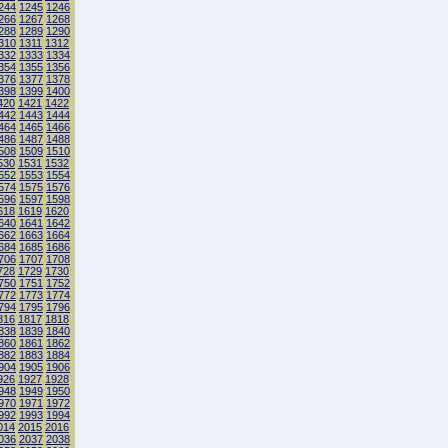
244
1245
1246
266
1267
1268
288
1289
1290
310
1311
1312
332
1333
1334
354
1355
1356
376
1377
1378
398
1399
1400
420
1421
1422
442
1443
1444
464
1465
1466
486
1487
1488
508
1509
1510
530
1531
1532
552
1553
1554
574
1575
1576
596
1597
1598
618
1619
1620
640
1641
1642
662
1663
1664
684
1685
1686
706
1707
1708
728
1729
1730
750
1751
1752
772
1773
1774
794
1795
1796
816
1817
1818
838
1839
1840
860
1861
1862
882
1883
1884
904
1905
1906
926
1927
1928
948
1949
1950
970
1971
1972
992
1993
1994
014
2015
2016
036
2037
2038