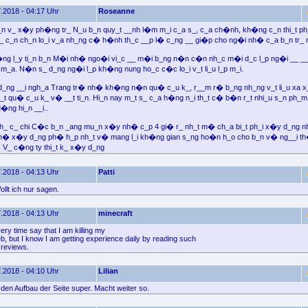
.2018 - 04:17 Uhr
Roseanne
_n v_ x�y ph�ng tr_ N_u b_n quy_t __nh l�m m_i c_a s_, c_a ch�nh, kh�ng c_n thi_t ph_
 ch_ c_n ch_n lo_i v_a nh_ng c� h�nh th_c __p l� c_ng __ gi�p cho ng�i nh� c_a b_n tr_ n
ng l_y ti_n b_n M�i nh� ngo�i vi_c __ m�i b_ng n�n c�n nh_c m�i d_c l_p ng�i __ _
m_a. N�n s_ d_ng ng�i l_p kh�ng nung ho_c c�c lo_i v_t li_u l_p m_i.
_ng __i ngh_a Trang tr� nh� kh�ng n�n qu� c_u k_, r__m r� b_ng nh_ng v_t li_u xa x_.
_t qu� c_u k_ v� __t ti_n. Hi_n nay m_t s_ c_a h�ng n_i th_t c� b�n r_t nhi_u s_n ph_m
d�ng hi_n __i..
h_ c_ chi C�c b_n _ang mu_n x�y nh� c_p 4 gi� r_ nh_t m� ch_a bi_t ph_i x�y d_ng n
h� x�y d_ng ph� h_p nh_t v� mang l_i kh�ng gian s_ng ho�n h_o cho b_n v� ng__i th�
 V_ c�ng ty thi_t k_ x�y d_ng
.2018 - 04:13 Uhr
Patti
llt ich nur sagen.
.2018 - 04:13 Uhr
minecraft
ery time say that I am killing my
b, but I know I am getting experience daily by reading such
r reviews.
.2018 - 04:10 Uhr
Lilian
e den Aufbau der Seite super. Macht weiter so.