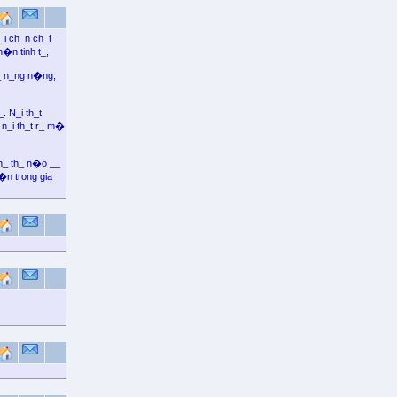
i ch_n ch_t
�n tinh t_,
_ n_ng n�ng,
 N_i th_t
 n_i th_t r_ m�
h_ th_ n�o __
n trong gia