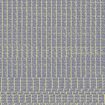
52
253
254
255
256
257
258
259
260
261
262
263
264
265
266
267
268
269
270
271
272
27
80
281
282
283
284
285
286
287
288
289
290
291
292
293
294
295
296
297
298
299
300
30
08
309
310
311
312
313
314
315
316
317
318
319
320
321
322
323
324
325
326
327
328
329
36
337
338
339
340
341
342
343
344
345
346
347
348
349
350
351
352
353
354
355
356
35
64
365
366
367
368
369
370
371
372
373
374
375
376
377
378
379
380
381
382
383
384
38
92
393
394
395
396
397
398
399
400
401
402
403
404
405
406
407
408
409
410
411
412
413
20
421
422
423
424
425
426
427
428
429
430
431
432
433
434
435
436
437
438
439
440
44
48
449
450
451
452
453
454
455
456
457
458
459
460
461
462
463
464
465
466
467
468
46
76
477
478
479
480
481
482
483
484
485
486
487
488
489
490
491
492
493
494
495
496
49
04
505
506
507
508
509
510
511
512
513
514
515
516
517
518
519
520
521
522
523
524
525
32
533
534
535
536
537
538
539
540
541
542
543
544
545
546
547
548
549
550
551
552
55
60
561
562
563
564
565
566
567
568
569
570
571
572
573
574
575
576
577
578
579
580
58
88
589
590
591
592
593
594
595
596
597
598
599
600
601
602
603
604
605
606
607
608
60
16
617
618
619
620
621
622
623
624
625
626
627
628
629
630
631
632
633
634
635
636
63
44
645
646
647
648
649
650
651
652
653
654
655
656
657
658
659
660
661
662
663
664
66
72
673
674
675
676
677
678
679
680
681
682
683
684
685
686
687
688
689
690
691
692
69
00
701
702
703
704
705
706
707
708
709
710
711
712
713
714
715
716
717
718
719
720
721
28
729
730
731
732
733
734
735
736
737
738
739
740
741
742
743
744
745
746
747
748
74
56
757
758
759
760
761
762
763
764
765
766
767
768
769
770
771
772
773
774
775
776
77
84
785
786
787
788
789
790
791
792
793
794
795
796
797
798
799
800
801
802
803
804
80
12
813
814
815
816
817
818
819
820
821
822
823
824
825
826
827
828
829
830
831
832
833
40
841
842
843
844
845
846
847
848
849
850
851
852
853
854
855
856
857
858
859
860
86
68
869
870
871
872
873
874
875
876
877
878
879
880
881
882
883
884
885
886
887
888
88
96
897
898
899
900
901
902
903
904
905
906
907
908
909
910
911
912
913
914
915
916
917
24
925
926
927
928
929
930
931
932
933
934
935
936
937
938
939
940
941
942
943
944
94
52
953
954
955
956
957
958
959
960
961
962
963
964
965
966
967
968
969
970
971
972
97
80
981
982
983
984
985
986
987
988
989
990
991
992
993
994
995
996
997
998
999
1000
1
6
1007
1008
1009
1010
1011
1012
1013
1014
1015
1016
1017
1018
1019
1020
1021
1022
1
8
1029
1030
1031
1032
1033
1034
1035
1036
1037
1038
1039
1040
1041
1042
1043
1044
1
0
1051
1052
1053
1054
1055
1056
1057
1058
1059
1060
1061
1062
1063
1064
1065
1066
1
2
1073
1074
1075
1076
1077
1078
1079
1080
1081
1082
1083
1084
1085
1086
1087
1088
1
4
1095
1096
1097
1098
1099
1100
1101
1102
1103
1104
1105
1106
1107
1108
1109
1110
111
1117
1118
1119
1120
1121
1122
1123
1124
1125
1126
1127
1128
1129
1130
1131
1132
1133
1
9
1140
1141
1142
1143
1144
1145
1146
1147
1148
1149
1150
1151
1152
1153
1154
1155
1156
1
1162
1163
1164
1165
1166
1167
1168
1169
1170
1171
1172
1173
1174
1175
1176
1177
1178
3
1184
1185
1186
1187
1188
1189
1190
1191
1192
1193
1194
1195
1196
1197
1198
1199
1200
5
1206
1207
1208
1209
1210
1211
1212
1213
1214
1215
1216
1217
1218
1219
1220
1221
1