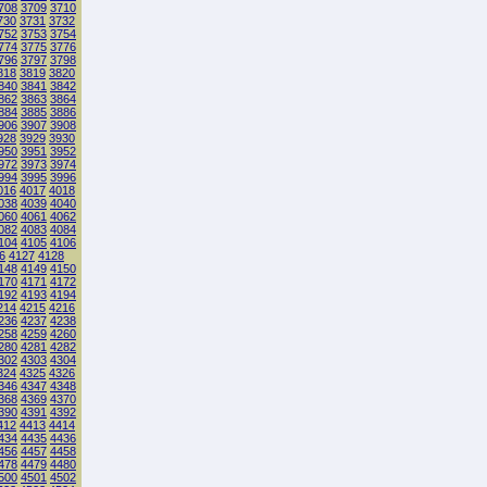
708
3709
3710
730
3731
3732
752
3753
3754
774
3775
3776
796
3797
3798
818
3819
3820
840
3841
3842
862
3863
3864
884
3885
3886
906
3907
3908
928
3929
3930
950
3951
3952
972
3973
3974
994
3995
3996
016
4017
4018
038
4039
4040
060
4061
4062
082
4083
4084
104
4105
4106
6
4127
4128
148
4149
4150
170
4171
4172
192
4193
4194
214
4215
4216
236
4237
4238
258
4259
4260
280
4281
4282
302
4303
4304
324
4325
4326
346
4347
4348
368
4369
4370
390
4391
4392
412
4413
4414
434
4435
4436
456
4457
4458
478
4479
4480
500
4501
4502