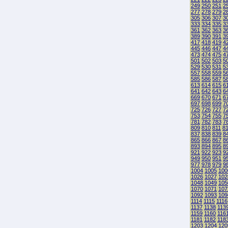
249
250
251
2
277
278
279
2
305
306
307
3
333
334
335
3
361
362
363
3
389
390
391
3
417
418
419
4
445
446
447
4
473
474
475
4
501
502
503
5
529
530
531
5
557
558
559
5
585
586
587
5
613
614
615
6
641
642
643
6
669
670
671
6
697
698
699
7
725
726
727
7
753
754
755
7
781
782
783
7
809
810
811
8
837
838
839
8
865
866
867
8
893
894
895
8
921
922
923
9
949
950
951
9
977
978
979
9
1004
1005
100
1026
1027
102
1048
1049
105
1070
1071
107
1092
1093
109
1114
1115
1116
1137
1138
113
1159
1160
116
1181
1182
118
1203
1204
120