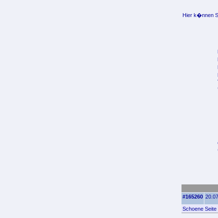
Hier k�nnen Si
#165260
20.07
Schoene Seite