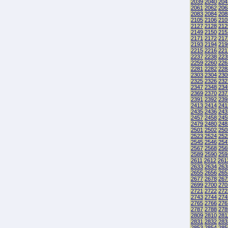
2039
2040
204
2061
2062
206
2083
2084
208
2105
2106
210
2127
2128
212
2149
2150
215
2171
2172
217
2193
2194
219
2215
2216
221
2237
2238
223
2259
2260
226
2281
2282
228
2303
2304
230
2325
2326
232
2347
2348
234
2369
2370
237
2391
2392
239
2413
2414
241
2435
2436
243
2457
2458
245
2479
2480
248
2501
2502
250
2523
2524
252
2545
2546
254
2567
2568
256
2589
2590
259
2611
2612
261
2633
2634
263
2655
2656
265
2677
2678
267
2699
2700
270
2721
2722
272
2743
2744
274
2765
2766
276
2787
2788
278
2809
2810
281
2831
2832
283
2853
2854
285