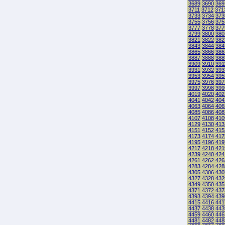
3689
3690
369
3711
3712
371
3733
3734
373
3755
3756
375
3777
3778
377
3799
3800
380
3821
3822
382
3843
3844
384
3865
3866
386
3887
3888
388
3909
3910
391
3931
3932
393
3953
3954
395
3975
3976
397
3997
3998
399
4019
4020
402
4041
4042
404
4063
4064
406
4085
4086
408
4107
4108
410
4129
4130
413
4151
4152
415
4173
4174
417
4195
4196
419
4217
4218
421
4239
4240
424
4261
4262
426
4283
4284
428
4305
4306
430
4327
4328
432
4349
4350
435
4371
4372
437
4393
4394
439
4415
4416
441
4437
4438
443
4459
4460
446
4481
4482
448