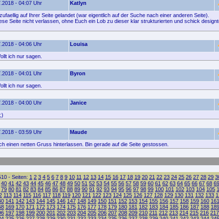
.2018 - 04:07 Uhr
Katlyn
zufaellig auf Ihrer Seite gelandet (war eigentlich auf der Suche nach einer anderen Seite).
ese Seite nicht verlassen, ohne Euch ein Lob zu dieser klar strukturierten und schick design
.2018 - 04:06 Uhr
Louisa
llt ich nur sagen.
.2018 - 04:01 Uhr
Byron
llt ich nur sagen.
.2018 - 04:00 Uhr
Janice
;)
.2018 - 03:59 Uhr
Maude
ach einen netten Gruss hinterlassen. Bin gerade auf die Seite gestossen.
10 - Seiten:
1
2
3
4
5
6
7
8
9
10
11
12
13
14
15
16
17
18
19
20
21
22
23
24
25
26
27
28
29
3
40
41
42
43
44
45
46
47
48
49
50
51
52
53
54
55
56
57
58
59
60
61
62
63
64
65
66
67
68
6
79
80
81
82
83
84
85
86
87
88
89
90
91
92
93
94
95
96
97
98
99
100
101
102
103
104
105
2
113
114
115
116
117
118
119
120
121
122
123
124
125
126
127
128
129
130
131
132
133
1
40
141
142
143
144
145
146
147
148
149
150
151
152
153
154
155
156
157
158
159
160
16
68
169
170
171
172
173
174
175
176
177
178
179
180
181
182
183
184
185
186
187
188
18
96
197
198
199
200
201
202
203
204
205
206
207
208
209
210
211
212
213
214
215
216
217
24
225
226
227
228
229
230
231
232
233
234
235
236
237
238
239
240
241
242
243
244
24