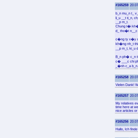
#165259
20.07
b_n mu_n t_ v
li_u __t ti_n,
__p m_t.
Chung t�i kh�
d_ tho�t n__c 
c�ng ty x�y d
kh�ng nh_t thi
__p m_t, ki_u 
B_n ph� c_n t
c� ___c chi p
_�nh c_a b_n.
#165258
20.07
Vielen Dank! Wo
#165257
20.07
My relatives ev
time here at we
nice articles o
#165256
20.07
Hallo, Ich find