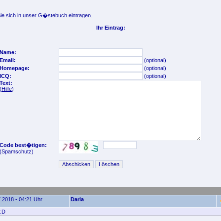
e sich in unser G�stebuch eintragen.
Ihr Eintrag:
Name:
Email:
(optional)
Homepage:
(optional)
ICQ:
(optional)
Text:
(
Hilfe
)
Code best�tigen:
(Spamschutz)
.2018 - 04:21 Uhr
Darla
 :D