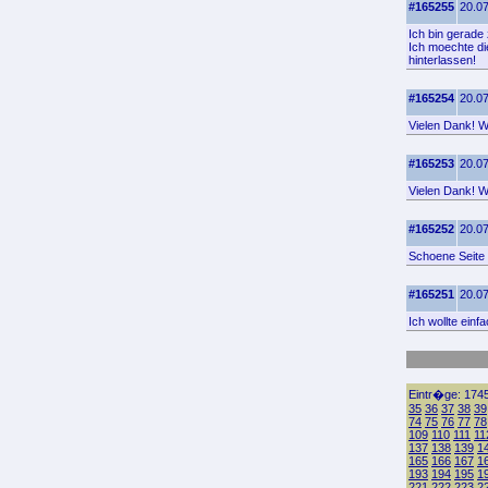
#165255
20.07
Ich bin gerade 
Ich moechte di
hinterlassen!
#165254
20.07
Vielen Dank! Wo
#165253
20.07
Vielen Dank! Wo
#165252
20.07
Schoene Seite 
#165251
20.07
Ich wollte einf
Eintr�ge: 1745
35
36
37
38
39
74
75
76
77
78
109
110
111
11
137
138
139
1
165
166
167
1
193
194
195
1
221
222
223
2