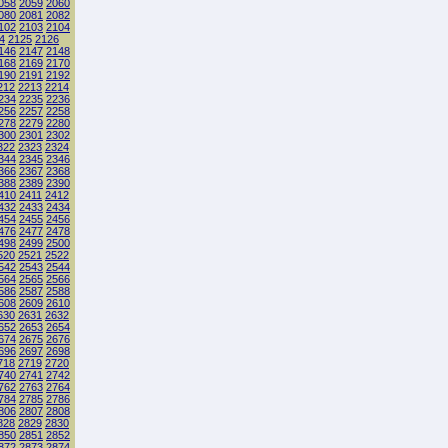
058
2059
2060
080
2081
2082
102
2103
2104
4
2125
2126
146
2147
2148
168
2169
2170
190
2191
2192
212
2213
2214
234
2235
2236
256
2257
2258
278
2279
2280
300
2301
2302
322
2323
2324
344
2345
2346
366
2367
2368
388
2389
2390
410
2411
2412
432
2433
2434
454
2455
2456
476
2477
2478
498
2499
2500
520
2521
2522
542
2543
2544
564
2565
2566
586
2587
2588
608
2609
2610
630
2631
2632
652
2653
2654
674
2675
2676
696
2697
2698
718
2719
2720
740
2741
2742
762
2763
2764
784
2785
2786
806
2807
2808
828
2829
2830
850
2851
2852
872
2873
2874