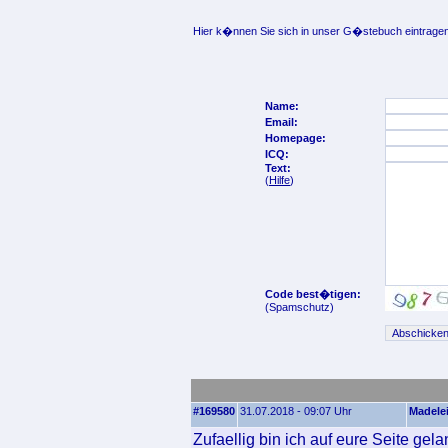
Hier k�nnen Sie sich in unser G�stebuch eintragen
Name:
Email:
Homepage:
ICQ:
Text:
(
Hilfe
)
Code best�tigen:
(Spamschutz)
#169580
31.07.2018 - 09:07 Uhr
Madele
Zufaellig bin ich auf eure Seite ge