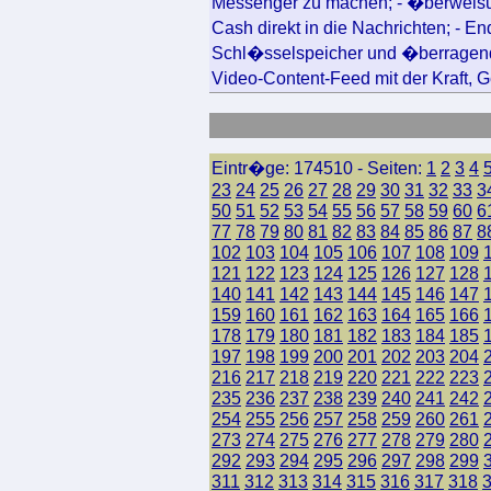
Messenger zu machen; - �berweis
Cash direkt in die Nachrichten; - 
Schl�sselspeicher und �berragend
Video-Content-Feed mit der Kraft, G
Eintr�ge: 174510 - Seiten:
1
2
3
4
23
24
25
26
27
28
29
30
31
32
33
3
50
51
52
53
54
55
56
57
58
59
60
6
77
78
79
80
81
82
83
84
85
86
87
8
102
103
104
105
106
107
108
109
121
122
123
124
125
126
127
128
140
141
142
143
144
145
146
147
159
160
161
162
163
164
165
166
178
179
180
181
182
183
184
185
197
198
199
200
201
202
203
204
216
217
218
219
220
221
222
223
235
236
237
238
239
240
241
242
254
255
256
257
258
259
260
261
273
274
275
276
277
278
279
280
292
293
294
295
296
297
298
299
311
312
313
314
315
316
317
318