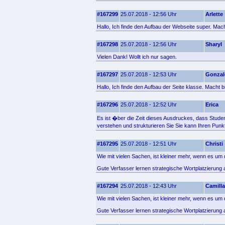
#167299
25.07.2018 - 12:56 Uhr
Arlette
Hallo, Ich finde den Aufbau der Webseite super. Mach
#167298
25.07.2018 - 12:56 Uhr
Sharyl
Vielen Dank! Wollt ich nur sagen.
#167297
25.07.2018 - 12:53 Uhr
Gonzal
Hallo, Ich finde den Aufbau der Seite klasse. Macht bi
#167296
25.07.2018 - 12:52 Uhr
Erica
Es ist �ber die Zeit dieses Ausdruckes, dass Stude
verstehen und strukturieren Sie Sie kann Ihren Punkt
#167295
25.07.2018 - 12:51 Uhr
Christi
Wie mit vielen Sachen, ist kleiner mehr, wenn es u
Gute Verfasser lernen strategische Wortplatzierung 
#167294
25.07.2018 - 12:43 Uhr
Camilla
Wie mit vielen Sachen, ist kleiner mehr, wenn es u
Gute Verfasser lernen strategische Wortplatzierung 