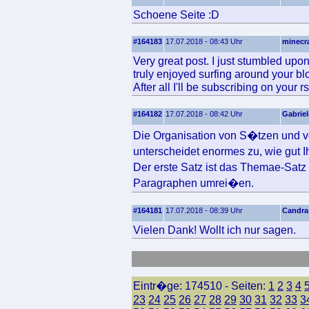
Schoene Seite :D
#164183
17.07.2018 - 08:43 Uhr
minecra
Very great post. I just stumbled upo
truly enjoyed surfing around your bl
After all I'll be subscribing on your
#164182
17.07.2018 - 08:42 Uhr
Gabriel
Die Organisation von S�tzen und v
unterscheidet enormes zu, wie gut 
Der erste Satz ist das Themae-Sat
Paragraphen umrei�en.
#164181
17.07.2018 - 08:39 Uhr
Candra
Vielen Dank! Wollt ich nur sagen.
Eintr�ge: 174510 - Seiten:
1
2
3
4
23
24
25
26
27
28
29
30
31
32
33
3