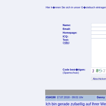
Hier k�nnen Sie sich in unser G�stebuch eintragen
Name:
Email:
Homepage:
ICQ:
Text:
(
Hilfe
)
Code best�tigen:
(Spamschutz)
#164190
17.07.2018 - 09:01 Uhr
Danny
Ich bin gerade zufaellig auf Ihrer 