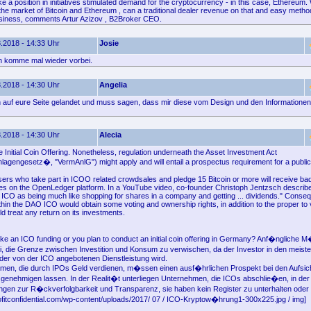
e a position in initiatives stimulated demand for the cryptocurrency - in this case, Ethereum.
 the market of Bitcoin and Ethereum , can a traditional dealer revenue on that and easy meth
siness, comments Artur Azizov , B2Broker CEO.
.2018 - 14:33 Uhr
Josie
ch komme mal wieder vorbei.
.2018 - 14:30 Uhr
Angelia
ich auf eure Seite gelandet und muss sagen, dass mir diese vom Design und den Informationen 
.2018 - 14:30 Uhr
Alecia
 Initial Coin Offering. Nonetheless, regulation underneath the Asset Investment Act
gengesetz�, "VermAnlG") might apply and will entail a prospectus requirement for a public 
rs who take part in ICOO related crowdsales and pledge 15 Bitcoin or more will receive bad
eges on the OpenLedger platform. In a YouTube video, co-founder Christoph Jentzsch describe
 ICO as being much like shopping for shares in a company and getting ... dividends." Conseq
thin the DAO ICO would obtain some voting and ownership rights, in addition to the proper to
 treat any return on its investments.
ke an ICO funding or you plan to conduct an initial coin offering in Germany? Anf�ngliche
i, die Grenze zwischen Investition und Konsum zu verwischen, da der Investor in den meist
er von der ICO angebotenen Dienstleistung wird.
men, die durch IPOs Geld verdienen, m�ssen einen ausf�hrlichen Prospekt bei den Aufs
 genehmigen lassen. In der Realit�t unterliegen Unternehmen, die ICOs abschlie�en, in der 
ungen zur R�ckverfolgbarkeit und Transparenz, sie haben kein Register zu unterhalten oder z
ofitconfidential.com/wp-content/uploads/2017/ 07 / ICO-Kryptow�hrung1-300x225.jpg / img]