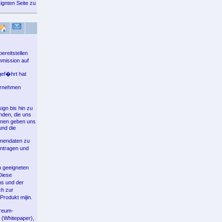
ignten Seite zu
ereitstellen
mmission auf
gef�hrt hat
ernehmen
ign bis hin zu
nden, die uns
gnen geben uns
und die
hinendaten zu
antragen und
n geeigneten
Diese
s und der
ch zur
rodukt mijin.
ereum-
 (Whitepaper),