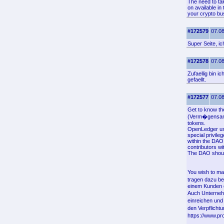
The need to tak
on available in
your crypto bu
#172579
07.08
Super Seite, i
#172578
07.08
Zufaellig bin 
gefaellt.
#172577
07.08
Get to know the
(Verm�gensanla
tokens.
OpenLedger use
special privil
within the DAO
contributors wi
The DAO should
You wish to ma
tragen dazu be
einem Kunden d
Auch Unterneh
einreichen und
den Verpflicht
https://www.pr