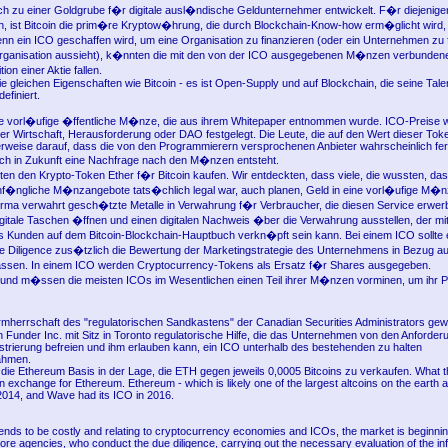
h zu einer Goldgrube f�r digitale ausl�ndische Geldunternehmer entwickelt. F�r diejenige
en, ist Bitcoin die prim�re Kryptow�hrung, die durch Blockchain-Know-how erm�glicht wird
nn ein ICO geschaffen wird, um eine Organisation zu finanzieren (oder ein Unternehmen zu f
Organisation aussieht), k�nnten die mit den von der ICO ausgegebenen M�nzen verbunden
ion einer Aktie fallen.
die gleichen Eigenschaften wie Bitcoin - es ist Open-Supply und auf Blockchain, die seine Tal
efiniert.
e vorl�ufige �ffentliche M�nze, die aus ihrem Whitepaper entnommen wurde. ICO-Preise w
r Wirtschaft, Herausforderung oder DAO festgelegt. Die Leute, die auf den Wert dieser Tok
rweise darauf, dass die von den Programmierern versprochenen Anbieter wahrscheinlich ferti
ch in Zukunft eine Nachfrage nach den M�nzen entsteht.
ten den Krypto-Token Ether f�r Bitcoin kaufen. Wir entdeckten, dass viele, die wussten, das
 anf�ngliche M�nzangebote tats�chlich legal war, auch planen, Geld in eine vorl�ufige M
irma verwahrt gesch�tzte Metalle in Verwahrung f�r Verbraucher, die diesen Service erwer
itale Taschen �ffnen und einen digitalen Nachweis �ber die Verwahrung ausstellen, der mit
Kunden auf dem Bitcoin-Blockchain-Hauptbuch verkn�pft sein kann. Bei einem ICO sollte 
 Diligence zus�tzlich die Bewertung der Marketingstrategie des Unternehmens in Bezug au
fassen. In einem ICO werden Cryptocurrency-Tokens als Ersatz f�r Shares ausgegeben.
nd m�ssen die meisten ICOs im Wesentlichen einen Teil ihrer M�nzen vorminen, um ihr Pr
rmherrschaft des "regulatorischen Sandkastens" der Canadian Securities Administrators ge
Funder Inc. mit Sitz in Toronto regulatorische Hilfe, die das Unternehmen von den Anforder
istrierung befreien und ihm erlauben kann, ein ICO unterhalb des bestehenden zu halten
ahmen.
 die Ethereum Basis in der Lage, die ETH gegen jeweils 0,0005 Bitcoins zu verkaufen. What t
n exchange for Ethereum. Ethereum - which is likely one of the largest altcoins on the earth 
 2014, and Wave had its ICO in 2016.
tends to be costly and relating to cryptocurrency economies and ICOs, the market is beginnin
ore agencies, who conduct the due diligence, carrying out the necessary evaluation of the in