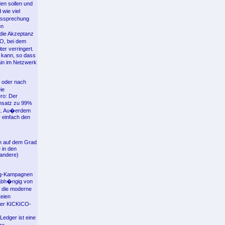
en sollen und
wie viel
tssprechung
en
 die Akzeptanz
CO, bei dem
er verringert.
n kann, so dass
ain im Netzwerk
 oder nach
ie
ro: Der
ensatz zu 99%
kt. Au�erdem
 einfach den
ch auf dem Grad
 in den
andere)
ing-Kampagnen
nabh�ngig von
, die moderne
teien
 der KICKICO-
edger ist eine