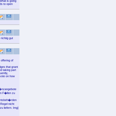
 What is going
ods to open
richtig gut
offering of
ges that grant
d taking part
uently,
 vote on how
 M�nzangebote
en F�llen zu
ichtsbeh�rden
Regel nicht
u liefern. Img]