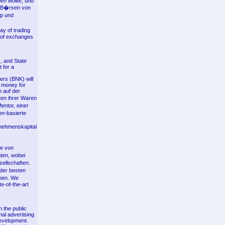
en wollte, und
ei B�rsen von
ap und
y of trading
s of exchanges
, and State
 for a
ers (BNK) will
t money for
 auf der
ten ihrer Waren
entor, einer
en-basierte
nehmenskapital
le von
ten, wobei
sellschaften.
der besten
nnen. We
e-of-the-art
n the public
nal advertising
development.