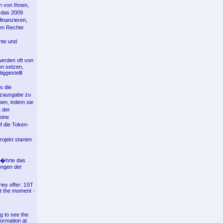
n von Ihnen,
, das 2009
inanzieren,
en Rechte
ente und
erden oft von
en setzen,
ggestellt
s die
�nzausgabe zu
ben, indem sie
 der
eine
f die Token-
ojekt starten
w�hrte das
ungen der
hey offer: 1ST
at the moment -
g to see the
formation at