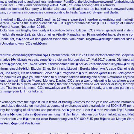
ip, angel investing and business technique. FundCru, the blockchain-powered fundraising pl
 on Dec 5, 2017 and partnership with ATSoft, POS firm serving 5000+ retailers.
uende co-founded Stampery, a blockchain data certification startup backed by renowned ventur
tes, consumers in companies corresponding to Tesla, SpaceX, Skype, and Baidu.
involved in Bitcoin since 2013 and has 18 years expertise in on-line advertising and marketi
eratio Token as the subsequent bitcoin ... it is greater than bitcoin" (CCEG College of Cambr
 Web of Value, November 2016).
blockchain has lengthy been only a know-how behind Bitcoin. ICOs waren gerade erst in den 
herlich die erste Zeit, als ich von einer Atlantik Kanadischen Firma geh�rt hatte, die eine v
s bedeutet, m�ssen wir den ganzen Wahn von Blockchain, Kryptow�hrungen und der sich 
en Umgebung von ICOs erkl�ren.
zentrale Verwaltungsplattform f�r Unternehmen, hat zur Zeit eine Partnerschaft mit ShapeShif
native f�r digitale Assets, eingef�hrt, die am Morgen des 17. Mai 2017 startet. Die Integrat
 erm�glichen, am Token-Verkauf teilzunehmen mit �ber 45 verschiedenen Kryptow�hrung
tform, einschlie�lich Bitcoin, Ether, Sprint und Litecoin. Bereits Ideen wie Arcade City, eine d
ber, und Augur, ein dezentraler Service f�r Prognosem�rkte, haben �ber ICOs Geld gesam
-pockets will give you the choice to purchase tokens utilizing one of the 6 available crypto
reum, Lightcoin, Bitcoin Money, Monero, Dash). ICOs are a way of elevating funds where a sta
ns or cash" to buyers which are betting that the enterprise will do well sooner or later, thereby
oken. Thanks to this, most ICOs nowadays are Ethereum-based mostly, and to take part in the
xchange your ETH for tokens.
xchanges from the highest-20 in terms of trading volumes for the yr in line with the informati
and place deposits on marginal accounts of exchanges with a calculation of 500K EUR per o
rity for hedging of all orders and positions. Anf�gen von + vier B�rsen von den Top 15 dur
lumina f�r das Jahr in �bereinstimmung mit den Informationen von Coinmarketcap und Plat
renzkonten von B�rsen mit einer Berechnung von 500.000 EUR pro B�rse als Margin-Siche
ler Auftr�ge und Positionen.