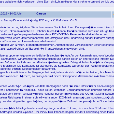
ese websiete nicht verlassen, ohne Euch ein Lob zu dieser klar strukturierten und schick des
.2018 - 14:01 Uhr
Carson
ons Startup Etherecash k�ndigt ICO an, t - KUAM News: On Air.
ste Anforderung ist, dass Sie in Ihrer neuen Blockchain Ihren Code gem�� unserer Lizenz b
neuen Token an aktuelle NXT-Inhaber liefern k�nnen. Dar�ber hinaus wird eine 4% ige Ko
owdinvesting-Kampagnen bedeuten, dass KICKONOMY Reserve Fund eine Minderheit
lder" von jedem Unternehmen wird, das erfolgreich das Fundraising auf der Plattform durch
ome" von solchen Unternehmen erhalten wird.
rden von �rzten, Transportunternehmen, Apotheken und verschiedenen Lieferkettenunt
erzeit haupts�chlich auf Bargeld f�r Transaktionen angewiesen sind.
istengruppe verfolgt unterschiedliche Strategien f�r jede Art von Unternehmen, vom Webdes
Kampagnen. Wir arrangieren Bonusaktionen und zahlen Token an energetische Internet-Ku
enen Aufgaben im Rahmen der Missionsf�rderung helfen. Erfolgreich durchgef�hrte Kampa
ve Ereignisse: Die Kampagne ist startbereit, die Kampagne wurde auf der Plattform gestartet 
gne hat effizient Spendengelder gesammelt.
egen ihre kredithistorische Vergangenheit fest, indem sie sich daf�r entscheiden, ihre Masc
haltensweisen zu f�rdern, so dass jeder mit einem Smartphone Mikrokredite in AirTokens be
 derzeit weder f�r Sch�pfer von ICO-Kampagnen noch f�r ihre Unterst�tzer einen einzige
rtes Fachwissen f�r jede ICO: neue Token, Websites, Zahlungstechniken und viele andere. 
 aus dem Token-Verkauf wird uns nicht nur bei der Entwicklung des COMSA CORE-System
seiner Reichweite in einem schnell wachsenden ICO-Markt unterst�tzen, sondern zus�tzli
 des derzeitigen Kerngesch�ftes, der Krypto-B�rse Zaif und das pers�nliche Blockchain-P
zen zus�tzlich Fiat-gebundene und krypto-gebundene Tokens, die zwischen NEM- und Eth
ertragen werden k�nnen. Der Ibinex ICO-Prozess beginnt mit der Entwicklung eines Plans