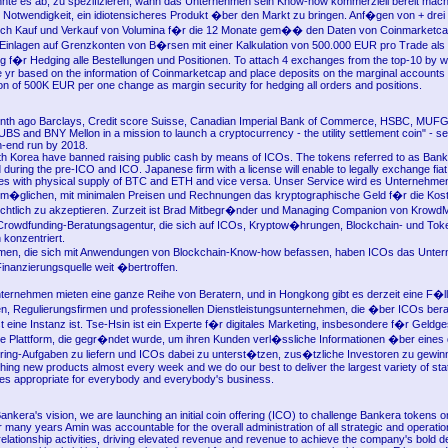
nte es ab, zu spezifizieren, wann das Unternehmen sein Know-how kommerziell bereit mach
e Notwendigkeit, ein idiotensicheres Produkt �ber den Markt zu bringen. Anf�gen von + dr
rch Kauf und Verkauf von Volumina f�r die 12 Monate gem�� den Daten von Coinmarketc
 Einlagen auf Grenzkonten von B�rsen mit einer Kalkulation von 500.000 EUR pro Trade als
 f�r Hedging alle Bestellungen und Positionen. To attach 4 exchanges from the top-10 by wa
e yr based on the information of Coinmarketcap and place deposits on the marginal account
ion of 500K EUR per one change as margin security for hedging all orders and positions.
onth ago Barclays, Credit score Suisse, Canadian Imperial Bank of Commerce, HSBC, MUFG
BS and BNY Mellon in a mission to launch a cryptocurrency - the utility settlement coin" - set
in-end run by 2018.
h Korea have banned raising public cash by means of ICOs. The tokens referred to as Bank
d during the pre-ICO and ICO. Japanese firm with a license will enable to legally exchange fia
es with physical supply of BTC and ETH and vice versa. Unser Service wird es Unternehmen
m�glichen, mit minimalen Preisen und Rechnungen das kryptographische Geld f�r die Kos
echtlich zu akzeptieren. Zurzeit ist Brad Mitbegr�nder und Managing Companion von KrowdM
Crowdfunding-Beratungsagentur, die sich auf ICOs, Kryptow�hrungen, Blockchain- und Tok
 konzentriert.
en, die sich mit Anwendungen von Blockchain-Know-how befassen, haben ICOs das Unter
Finanzierungsquelle weit �bertroffen.
Unternehmen mieten eine ganze Reihe von Beratern, und in Hongkong gibt es derzeit eine F�l
n, Regulierungsfirmen und professionellen Dienstleistungsunternehmen, die �ber ICOs bera
t eine Instanz ist. Tse-Hsin ist ein Experte f�r digitales Marketing, insbesondere f�r Geldge
e Plattform, die gegr�ndet wurde, um ihren Kunden verl�ssliche Informationen �ber eines 
ffering-Aufgaben zu liefern und ICOs dabei zu unterst�tzen, zus�tzliche Investoren zu gewi
ing new products almost every week and we do our best to deliver the largest variety of stat
ices appropriate for everybody and everybody's business.
nkera's vision, we are launching an initial coin offering (ICO) to challenge Bankera tokens o
 many years Amin was accountable for the overall administration of all strategic and operatio
elationship activities, driving elevated revenue and revenue to achieve the company's bold 