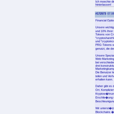
Ich moechte di
hinterlassen!
#172573
07.08
Financial Opti
Unsere wichtig
und 10% Ihrer 
Tokens von Cr
"cryptoshareHo
und "cryptoinc
PRG-Tokens w�
genutzt, die d
Unsere Spezial
Web-Marketing-
bei verschied
drei konstrukti
Marketingkampa
Die Benutzer l
teilen und Ver
erhalten kann.
Daher gibt es
Ort. Komplizie
Kryptow�hrung
Erschlie�ung 
Beschleunigung
Wir unterst�t
Blockchains �b