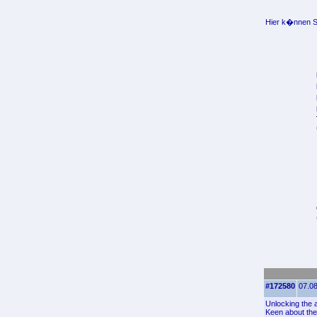
Hier k�nnen Si
#172580
07.08
Unlocking the 
Keen about the 