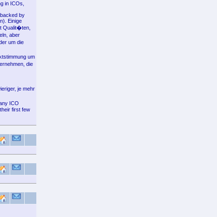
ng in ICOs,
 backed by
n). Einige
t Qualit�ten,
eln, aber
der um die
arktstimmung um
ternehmen, die
eriger, je mehr
Many ICO
eir first few