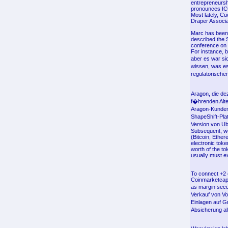
entrepreneursh
pronounces ICO
Most lately, C
Draper Associa
Marc has been 
described the S
conference on
For instance, 
aber es war sic
wissen, was e
regulatorisch
Aragon, die de
f�hrenden Alter
Aragon-Kunden
ShapeShift-Plat
Version von U
Subsequent, web
(Bitcoin, Ethe
electronic toke
worth of the t
usually must e
To connect +2 e
Coinmarketcap 
as margin secu
Verkauf von Vo
Einlagen auf G
Absicherung al