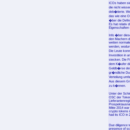
ICOs haben sic
die nicht wiss
deb�tierte. We
das wie eine 
�ber die Definit
Es hat relativ 
Eigenschaften d
Info �ber dies
den Machern de
wetten normale
werden, wodur
Die Leute konn
Investition in
stecken. Die F
dem K�ufer dig
Geldb�rse des 
gr�ndliche Due
Verteilung um
Aus diesem Gru
zu k�nnen.
Unter der Schi
OSC der Token 
Lieferantenreg
Prospektausn
Mitte 2014 war
crypto tokens i
had its ICO in
Due diligence 
presence of sc