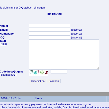
e sich in unser G�stebuch eintragen.
Ihr Eintrag:
Name:
Email:
(optional)
Homepage:
(optional)
ICQ:
(optional)
Text:
(
Hilfe
)
Code best�tigen:
(Spamschutz)
.2018 - 14:42 Uhr
Linda
authorized cryptocurrency payments for international market economic system.
place the worlds of know-how and marketing collide, Brad is often invited to talk at occasions