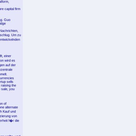
atform,
e capital firm
ng. Guo
idge
Nachrichten,
orschlug. Um zu
entwickelnden
t, einer
ion wird es
en auf der
ezentrale
melt.
currencies
rtup sells
 raising the
 sale, you
on of
ne alternate
ch Kauf und
zierung von
rheit f�r die