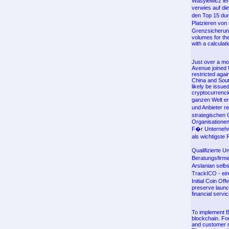
Wasylewicz leh
verwies auf di
den Top 15 du
Platzieren von
Grenzsicherung
volumes for th
with a calculat
Just over a m
Avenue joined U
restricted aga
China and Sout
likely be issue
cryptocurrenci
ganzen Welt er
und Anbieter r
strategischen 
Organisationen
F�r Unternehm
als wichtigste 
Qualifizierte 
Beratungsfirme
Arslanian selbs
TrackICO - ein
Initial Coin O
preserve launch
financial serv
To implement Ba
blockchain. For
and customer r