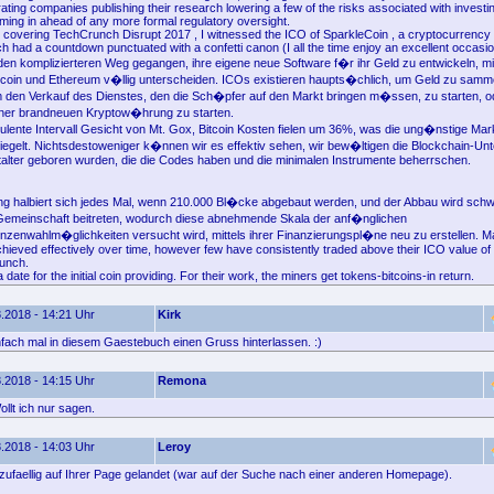
rating companies publishing their research lowering a few of the risks associated with investi
oming in ahead of any more formal regulatory oversight.
covering TechCrunch Disrupt 2017 , I witnessed the ICO of SparkleCoin , a cryptocurrency
 had a countdown punctuated with a confetti canon (I all the time enjoy an excellent occasio
en komplizierteren Weg gegangen, ihre eigene neue Software f�r ihr Geld zu entwickeln, mi
itcoin und Ethereum v�llig unterscheiden. ICOs existieren haupts�chlich, um Geld zu samm
 den Verkauf des Dienstes, den die Sch�pfer auf den Markt bringen m�ssen, zu starten, o
ner brandneuen Kryptow�hrung zu starten.
ulente Intervall Gesicht von Mt. Gox, Bitcoin Kosten fielen um 36%, was die ung�nstige M
piegelt. Nichtsdestoweniger k�nnen wir es effektiv sehen, wir bew�ltigen die Blockchain-Un
eitalter geboren wurden, die die Codes haben und die minimalen Instrumente beherrschen.
g halbiert sich jedes Mal, wenn 210.000 Bl�cke abgebaut werden, und der Abbau wird schwi
Gemeinschaft beitreten, wodurch diese abnehmende Skala der anf�nglichen
nwahlm�glichkeiten versucht wird, mittels ihrer Finanzierungspl�ne neu zu erstellen. 
ieved effectively over time, however few have consistently traded above their ICO value of th
aunch.
 date for the initial coin providing. For their work, the miners get tokens-bitcoins-in return.
.2018 - 14:21 Uhr
Kirk
nfach mal in diesem Gaestebuch einen Gruss hinterlassen. :)
.2018 - 14:15 Uhr
Remona
llt ich nur sagen.
.2018 - 14:03 Uhr
Leroy
 zufaellig auf Ihrer Page gelandet (war auf der Suche nach einer anderen Homepage).