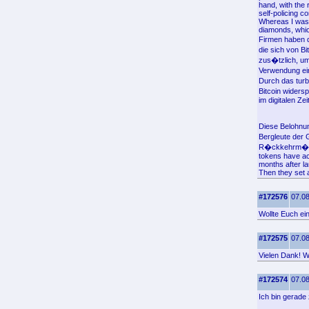
hand, with the 
self-policing c
Whereas I was 
diamonds, which
Firmen haben d
die sich von B
zus�tzlich, um
Verwendung ei
Durch das turb
Bitcoin widers
im digitalen Z
Diese Belohnun
Bergleute der 
R�ckkehrm�nze
tokens have ach
months after l
Then they set a
#172576
07.08
Wollte Euch ei
#172575
07.08
Vielen Dank! Wo
#172574
07.08
Ich bin gerade