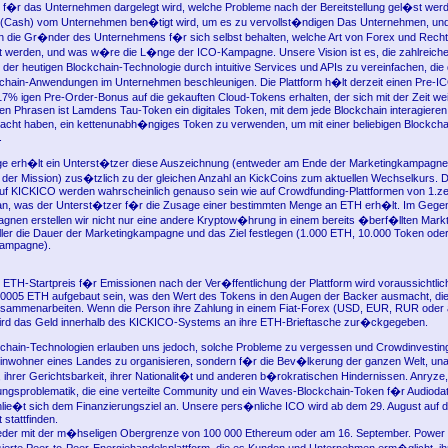
e f�r das Unternehmen dargelegt wird, welche Probleme nach der Bereitstellung gel�st werd
al (Cash) vom Unternehmen ben�tigt wird, um es zu vervollst�ndigen Das Unternehmen, und 
die Gr�nder des Unternehmens f�r sich selbst behalten, welche Art von Forex und Rech
t werden, und was w�re die L�nge der ICO-Kampagne. Unsere Vision ist es, die zahlreich
der heutigen Blockchain-Technologie durch intuitive Services und APIs zu vereinfachen, die
ckchain-Anwendungen im Unternehmen beschleunigen. Die Plattform h�lt derzeit einen Pre-I
7% igen Pre-Order-Bonus auf die gekauften Cloud-Tokens erhalten, der sich mit der Zeit weit
en Phrasen ist Lamdens Tau-Token ein digitales Token, mit dem jede Blockchain interagiere
acht haben, ein kettenunabh�ngiges Token zu verwenden, um mit einer beliebigen Blockch
.
age erh�lt ein Unterst�tzer diese Auszeichnung (entweder am Ende der Marketingkampagne
er Mission) zus�tzlich zu der gleichen Anzahl an KickCoins zum aktuellen Wechselkurs. D
f KICKICO werden wahrscheinlich genauso sein wie auf Crowdfunding-Plattformen von 1.ze
t an, was der Unterst�tzer f�r die Zusage einer bestimmten Menge an ETH erh�lt. Im Geg
nen erstellen wir nicht nur eine andere Kryptow�hrung in einem bereits �berf�llten Mar
ller die Dauer der Marketingkampagne und das Ziel festlegen (1.000 ETH, 10.000 Token oder
Kampagne).
 ETH-Startpreis f�r Emissionen nach der Ver�ffentlichung der Plattform wird voraussichtli
.0005 ETH aufgebaut sein, was den Wert des Tokens in den Augen der Backer ausmacht, die
ammenarbeiten. Wenn die Person ihre Zahlung in einem Fiat-Forex (USD, EUR, RUR oder 
 wird das Geld innerhalb des KICKICO-Systems an ihre ETH-Brieftasche zur�ckgegeben.
kchain-Technologien erlauben uns jedoch, solche Probleme zu vergessen und Crowdinvest
Einwohner eines Landes zu organisieren, sondern f�r die Bev�lkerung der ganzen Welt, u
 ihrer Gerichtsbarkeit, ihrer Nationalit�t und anderen b�rokratischen Hindernissen. Anryze
gsproblematik, die eine verteilte Community und ein Waves-Blockchain-Token f�r Audioda
lie�t sich dem Finanzierungsziel an. Unsere pers�nliche ICO wird ab dem 29. August auf
 stattfinden.
eder mit der m�hseligen Obergrenze von 100 000 Ethereum oder am 16. September. Power L