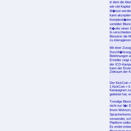
in dem die Ide
wie viel Kapit
M�nze werden 
kann akzeptier
Komplexit�ten 
verteilter Blo
K�ufer einen 1
In verschieden
Benutzer die M
zu interagieren
Mit einer Zus
Durchf�hrung d
Belohnungen au
Ersteller zeig
der ICO-Kampag
kann der Erste
Zeitraum der 
Der KickCoin =
1 KickCoin = 0
Kampagnen zus
geleistet hat,
Trendige Bloc
nicht nur f�r 
ihrem Wohnort,
Spracherkennun
verwendet, sch
Plattform selbst
Es endet entw