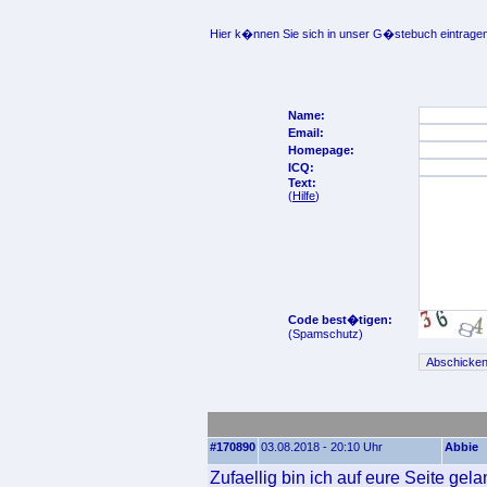
Hier k�nnen Sie sich in unser G�stebuch eintragen
Name:
Email:
Homepage:
ICQ:
Text:
(
Hilfe
)
Code best�tigen:
(Spamschutz)
#170890
03.08.2018 - 20:10 Uhr
Abbie
Zufaellig bin ich auf eure Seite gel