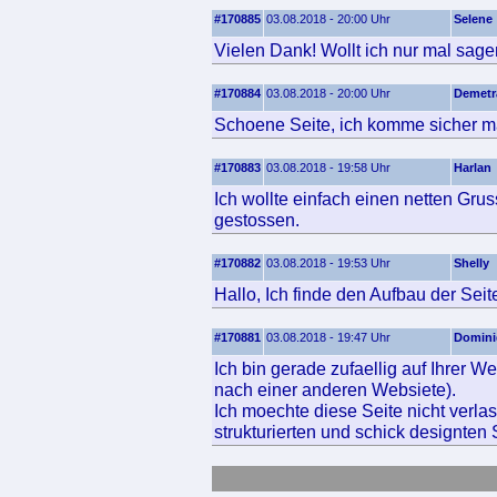
#170885
03.08.2018 - 20:00 Uhr
Selene
Vielen Dank! Wollt ich nur mal sage
#170884
03.08.2018 - 20:00 Uhr
Demetr
Schoene Seite, ich komme sicher ma
#170883
03.08.2018 - 19:58 Uhr
Harlan
Ich wollte einfach einen netten Gru
gestossen.
#170882
03.08.2018 - 19:53 Uhr
Shelly
Hallo, Ich finde den Aufbau der Seite
#170881
03.08.2018 - 19:47 Uhr
Domini
Ich bin gerade zufaellig auf Ihrer W
nach einer anderen Websiete).
Ich moechte diese Seite nicht verla
strukturierten und schick designten 