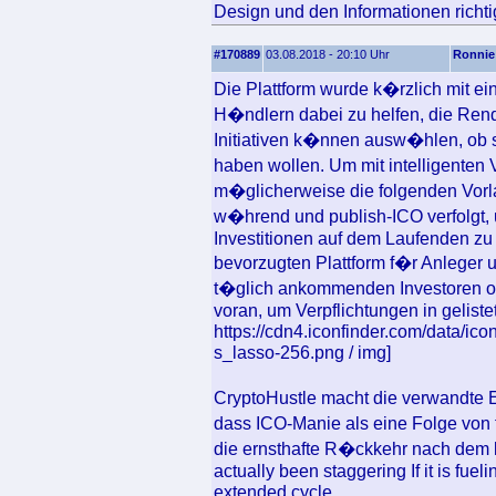
Design und den Informationen richtig
#170889
03.08.2018 - 20:10 Uhr
Ronnie
Die Plattform wurde k�rzlich mit ei
H�ndlern dabei zu helfen, die Rend
Initiativen k�nnen ausw�hlen, ob s
haben wollen. Um mit intelligente
m�glicherweise die folgenden Vor
w�hrend und publish-ICO verfolgt,
Investitionen auf dem Laufenden z
bevorzugten Plattform f�r Anleger 
t�glich ankommenden Investoren of
voran, um Verpflichtungen in gelist
https://cdn4.iconfinder.com/data/ic
s_lasso-256.png / img]
CryptoHustle macht die verwandte E
dass ICO-Manie als eine Folge von 
die ernsthafte R�ckkehr nach dem l
actually been staggering If it is fue
extended cycle.