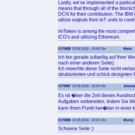
Lastly, we've implemented a particul
means that through all of the blockc
DCN for their contribution. The IBM
utilize outputs from IoT units to cont
ImToken is among the most comprehe
ICO's and utilizing Ethereum.
#170888
03.08.2018 - 20:08 Uhr
Maira
Ich bin gerade zufaellig auf Ihrer W
nach einer anderen Seite).
Ich moechte diese Seite nicht verla
strukturierten und schick designten
#170887
03.08.2018 - 20:04 Uhr
Jeseni
Es ist �ber die Zeit dieses Ausdru
Aufgaben vorbereiten. Indem Sie Wo
kann Ihren Punkt her�ber in einer kl
#170886
03.08.2018 - 20:02 Uhr
Monty
Schoene Seite ;)