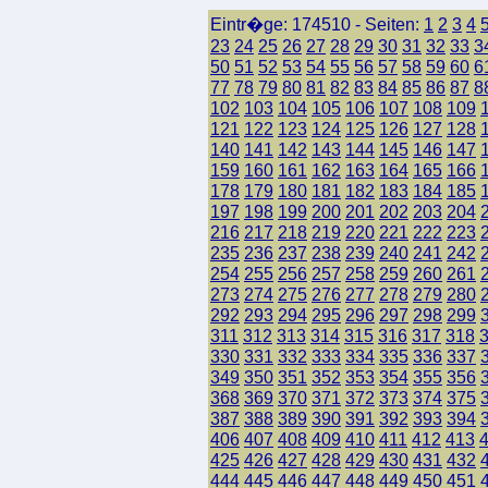
Eintr�ge: 174510 - Seiten:
1
2
3
4
23
24
25
26
27
28
29
30
31
32
33
3
50
51
52
53
54
55
56
57
58
59
60
6
77
78
79
80
81
82
83
84
85
86
87
8
102
103
104
105
106
107
108
109
121
122
123
124
125
126
127
128
140
141
142
143
144
145
146
147
159
160
161
162
163
164
165
166
178
179
180
181
182
183
184
185
197
198
199
200
201
202
203
204
216
217
218
219
220
221
222
223
235
236
237
238
239
240
241
242
254
255
256
257
258
259
260
261
273
274
275
276
277
278
279
280
292
293
294
295
296
297
298
299
311
312
313
314
315
316
317
318
330
331
332
333
334
335
336
337
349
350
351
352
353
354
355
356
368
369
370
371
372
373
374
375
387
388
389
390
391
392
393
394
406
407
408
409
410
411
412
413
425
426
427
428
429
430
431
432
444
445
446
447
448
449
450
451