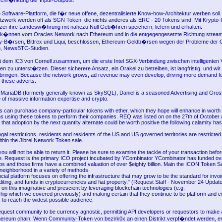
schr�nkung der Input-Outputs.
 Software-Plattform, die f�r neue offene, dezentralisierte Know-how-Architektur werben soll
tzwerk werden oft als SGN Token, die nichts anderes als ERC - 20 Tokens sind. Mit Krypto-
er ihre Landesw�hrung mit nahezu Null Geb�hren speichern, liefern und erhalten.
 k�nnen vom Oracles Network nach Ethereum und in die entgegengesetzte Richtung strea
y-B�rsen, Bittrex und Liqui, beschlossen, Ethereum-Geldb�rsen wegen der Probleme der 
en, NewsBTC-Studien.
it dem IC3 von Cornell zusammen, um die erste Intel SGX-Verbindung zwischen intelligenten
 zu unterst�tzen. Dieser sicherere Ansatz, ein Orakel zu betreiben, ist langfristig, und wir
bringen. Because the network grows, ad revenue may even develop, driving more demand fo
 these adverts.
MariaDB (formerly generally known as SkySQL), Daniel is a seasoned Advertising and Gros
e of massive information expertise and crypto.
 can purchase company-particular tokens with ether, which they hope will enhance in worth 
 using these tokens to perform their companies. REQ was listed on on the 27th of October
 that adoption by the next quantity alternate could be worth positive the following calamity h
legal restrictions, residents and residents of the US and US governed territories are restricted
ithin the Jibrel Network Token sale.
you will not be able to return it. Please be sure to examine the tackle of your transaction befor
le. Request is the primary ICO project incubated by YCombinator YCombinator has funded ove
ps and those firms have a combined valuation of over $eighty billion. Main the ICON Token S
 neighborhood in a variety of methods.
cial platform focuses on offering the infrastructure that may grow to be the standard for invo
diting, and funds in cryptocurrencies and fiat property." (Request Staff - November 24 Updat
r on this imaginative and prescient by leveraging blockchain technologies (e.g.
hip which we covered previously) and making certain that they continue to be platform and 
 to reach the widest possible audience.
equest community to be currency agnostic, permitting API developers or requestors to make 
thereum chain. Wenn Community-Token von bezirk0x an einen Distrikt verpf�ndet werden, er