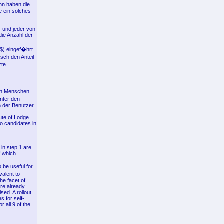
nn haben die
e ein solches
f und jeder von
die Anzahl der
$) eingef�hrt.
sch den Anteil
rte
von Menschen
nter den
n der Benutzer
tute of Lodge
o candidates in
 in step 1 are
f which
 be useful for
valent to
he facet of
're already
sed. A rollout
 for self-
 all 9 of the