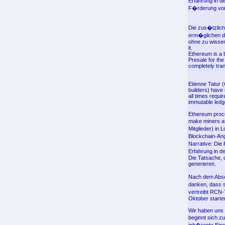
Erfahrung in d
F�rderung vo
Die zus�tzlich
erm�glichen d
ohne zu wissen
it.
Ethereum is a 
Presale for th
completely tra
Etienne Tatur 
builders) have
all times requi
immutable ledg
Ethereum proce
make miners af
Mitglieder) in 
Blockchain-Ang
Narrative: Die
Erfahrung in d
Die Tatsache,
generieren.
Nach dem Absc
danken, dass s
vertreibt RCN-
Oktober starte
Wir haben uns 
beginnt sich z