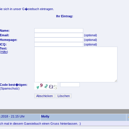
e sich in unser G�stebuch eintragen.
Ihr Eintrag:
Name:
Email:
(optional)
Homepage:
(optional)
ICQ:
(optional)
Text:
(
Hilfe
)
Code best�tigen:
(Spamschutz)
.2018 - 21:15 Uhr
Molly
fach mal in diesem Gaestebuch einen Gruss hinterlassen. :)