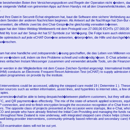
ie bestehenden Boten ihre Versicherungspolicen und Regeln der Operation nicht �ndern, da
e steigende Vielfalt von getrennten Apps auf ihren Handys mit all den Unannehmlichkeiten, di
.
nd Ihre Datei in Secureit-Echat eingelesen hat, baut die Software eine sichere Verbindung au
 dem Senden der anderen Nachrichten beginnen. Als Antwort auf die Nachfrage hat Don-Bur 
 erweitert, die effektiv zwei bis drei Chat-Gespr�che gleichzeitig verwalten k�nnen.
uppe hat den Video-Weblog-Wettbewerb mit dem Preisgeld von 27.000,00 ECHTs (27.000,00 
feld My Icon auf der Setup-Art hat 57 Symbole zur Verf�gung. Die Folge kann auch elektroni
 die optimistisch auf jede eCHAT-Dom�ne antworten, �berpr�fen, die Hilfe und durchgef�h
n w�nschen.
am hat eine handliche und zeitsparende L�sung geschaffen, die das Leben von Millionen 
n ver�ndern soll, indem sie ihre Probleme schnell und vollst�ndig l�sen. E-Chat arbeitet u
nes einfachen Instant Messenger zusammen und verwendet aktuelle Tools, um die Finanze
er werden in der Mitgliederliste mit dem Cease-Zeichen-Symbol angezeigt. International Insti
HM) conducts an Electronic Frequent Resort Admission Test (eCHAT) to supply admission t
ation programmes on provide by the institute.
ial interventions could be accessed, utilizing the stepped care model 19 ( Determine 1 ). These
tion sources such as written information, assist lines, and hyperlinks to internet sites, a few o
apies.
currencies�shall be able to being despatched�between platform customers, but they will also
FC, and QR payments�as effectively. The mix of the state-of-artwork applied sciences, equi
 connection, and end-to-finish encryption brought the excessive recognition of e-Chat from t
rs. The opposite class of projects presented at the occasion were startups, like e-Chat, who
CO and people who have already finished the Initial Coin Providing and managing the funds rai
s throughout New Zealand is now underway, with integrated stepped care choice helps (choices
 well being provider interventions, community-primarily based referrals and secondary care) for
s.
8 examination dates will not be out yet.