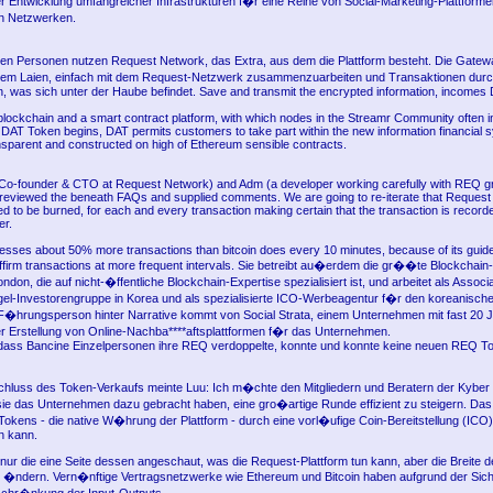
er Entwicklung umfangreicher Infrastrukturen f�r eine Reihe von Social-Marketing-Plattforme
n Netzwerken.
en Personen nutzen Request Network, das Extra, aus dem die Plattform besteht. Die Gate
em Laien, einfach mit dem Request-Netzwerk zusammenzuarbeiten und Transaktionen dur
, was sich unter der Haube befindet. Save and transmit the encrypted information, incomes 
blockchain and a smart contract platform, with which nodes in the Streamr Community often i
e DAT Token begins, DAT permits customers to take part within the new information financial 
nsparent and constructed on high of Ethereum sensible contracts.
(Co-founder & CTO at Request Network) and Adm (a developer working carefully with REQ g
 reviewed the beneath FAQs and supplied comments. We are going to re-iterate that Request
red to be burned, for each and every transaction making certain that the transaction is record
er.
sses about 50% more transactions than bitcoin does every 10 minutes, because of its guidel
firm transactions at more frequent intervals. Sie betreibt au�erdem die gr��te Blockchai
London, die auf nicht-�ffentliche Blockchain-Expertise spezialisiert ist, und arbeitet als Associ
el-Investorengruppe in Korea und als spezialisierte ICO-Werbeagentur f�r den koreanisch
 F�hrungsperson hinter Narrative kommt von Social Strata, einem Unternehmen mit fast 20 
er Erstellung von Online-Nachba****aftsplattformen f�r das Unternehmen.
 dass Bancine Einzelpersonen ihre REQ verdoppelte, konnte und konnte keine neuen REQ T
hluss des Token-Verkaufs meinte Luu: Ich m�chte den Mitgliedern und Beratern der Kybe
ie das Unternehmen dazu gebracht haben, eine gro�artige Runde effizient zu steigern. D
Tokens - die native W�hrung der Plattform - durch eine vorl�ufige Coin-Bereitstellung (ICO),
n kann.
nur die eine Seite dessen angeschaut, was die Request-Plattform tun kann, aber die Breite d
u �ndern. Vern�nftige Vertragsnetzwerke wie Ethereum und Bitcoin haben aufgrund der Sich