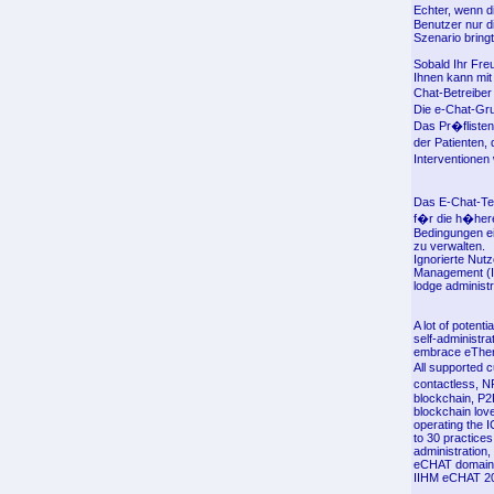
Echter, wenn d
Benutzer nur di
Szenario bringt
Sobald Ihr Freu
Ihnen kann mit
Chat-Betreiber
Die e-Chat-Gr
Das Pr�flisten
der Patienten,
Interventione
Das E-Chat-Te
f�r die h�here
Bedingungen ei
zu verwalten.
Ignorierte Nutz
Management (II
lodge administr
A lot of potent
self-administra
embrace eTher
All supported 
contactless, N
blockchain, P2P
blockchain love
operating the I
to 30 practice
administration,
eCHAT domain
IIHM eCHAT 201