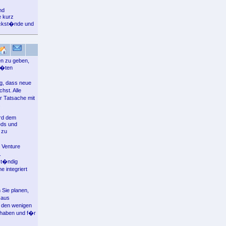
nd
e kurz
�ckst�nde und
en zu geben,
��ten
g, dass neue
hst. Alle
r Tatsache mit
.
ird dem
eds und
 zu
 Venture
.
st�ndig
 integriert
 Sie planen,
 aus
u den wenigen
s haben und f�r