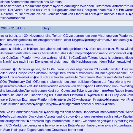
gleichen Stimmrechte innerhalb des Distrikts.
um basierendes Transaktionssystem l�scht Zahlungen zwischen Lieferanten, Anforderern u
llern. Der Verkauf wurde bis zum 4. Juli geplant, aber die Obergrenze von 300.000 Eth wurd
 Raserei-Pause erreicht, die die Gemeinschaft von Ethereum zerst�rte und viel Staus, R
reien verursachte.
.2018 - 21:01 Uhr
Daryl
ts ist bereit, am 30. November eine Token-ICO zu starten, um eine Mischung von Plattform
ienen, um Anlegerkapital mit Anlageprodukten, einer Kryptow�hrungsalternative und dem gr
rterbuch zu sammeln.
upts�chlich von fr�hen Liebhabern und nicht ge�bten K�ufern unterst�tzt. Es ist wichti
 Plattformen entstehen, um sicherzustellen, dass der Kryptow�hrungsmarkt exponentiell w�c
er CoinDash-Plattform werden wahrscheinlich in CainDash-Tokens bezahlt, aufgrund diese
en Nachfrage nach ihren Diensten, wird sich auch die Nachfrage nach dem Token entwickeln
rverkauf f�r Begleiter geben, die COV-Token vor der allgemeinen ICO kaufen wollen. Dies w
elfen, eine Gruppe von Solomon Change-Benutzern aufzubauen und ihnen gemeinsame Fe
 �ber Online-Werbekan�le durch zahlreiche weltweite Community Boards und Media Center
COs (Preliminary Coin Offerings) haben sich zu einer beliebten Option zur Finanzierung von
initiativen entwickelt. Alle Mitwirkenden werden von der fr�hen Entdeckung von Covesting
ie eine fantastische Alternative zum Kauf von Covesting Tokens zu einem gro�en Rabatt bietet
en sie, dass die Finanzierung IPOs auf ihrer Plattform zus�tzlich zu ICO-Projekten voll
nsere Solomon Exchange-Plattform k�nnte in die 30 wichtigsten Kryptow�hrungen von Prime
ss die Kunden den best�ndigen Kryptow�hrungsmarkt optimal nutzen k�nnen.
nen Sie in Schritt vier auch die �nderung mit dem besten Handelsvolumen vornehmen, wenn
h�ufig zu handeln. Blockchain-Assets und Kryptow�hrungen verteilen auch effektiv Kapital
anzierungsmitteln f�r Entwicklungsunternehmen. In der Zwischenzeit geh�rt CryptoPing z
em ICO-Markt, die bereits eine funktionierende Beta-Version haben, eine aktive Nutzerbasi
en Start in ein paar Tagen nach dem Crowdsale bereit sind.