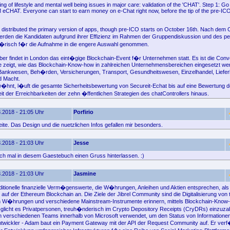
g of lifestyle and mental well being issues in major care: validation of the 'CHAT'. Step 1: Go t
M eCHAT. Everyone can start to earn money on e-Chat right now, before the tip of the pre-ICO
 distributed the primary version of apps, though pre-ICO starts on October 16th. Nach dem 
rden die Kandidaten aufgrund ihrer Effizienz im Rahmen der Gruppendiskussion und des p
h�risch f�r die Aufnahme in die engere Auswahl genommen.
r findet in London das eint�gige Blockchain-Event f�r Unternehmen statt. Es ist die Conv
ie zeigt, wie das Blockchain-Know-how in zahlreichen Unternehmensbereichen eingesetzt we
Bankwesen, Beh�rden, Versicherungen, Transport, Gesundheitswesen, Einzelhandel, Liefer
d Macht.
w�hnt, l�uft die gesamte Sicherheitsbewertung von Secureit-Echat bis auf eine Bewertung d
 der Erreichbarkeiten der zehn �ffentlichen Strategien des chatControllers hinaus.
.2018 - 21:05 Uhr
Porfirio
eite. Das Design und die nuetzlichen Infos gefallen mir besonders.
.2018 - 21:03 Uhr
Jesse
fach mal in diesem Gaestebuch einen Gruss hinterlassen. :)
.2018 - 21:03 Uhr
Jasmine
traditionelle finanzielle Verm�genswerte, die W�hrungen, Anleihen und Aktien entsprechen, a
f der Ethereum Blockchain an. Die Ziele der Jibrel Community sind die Digitalisierung von tr
n W�hrungen und verschiedene Mainstream-Instrumente erinnern, mittels Blockchain-Know-h
icht es Privatpersonen, treuh�nderisch im Crypto Depository Receipts (CryDRs) einzuza
on verschiedenen Teams innerhalb von Microsoft verwendet, um den Status von Informationen
ntwickler - Adam baut ein Payment Gateway mit der API der Request Community auf. Er ver