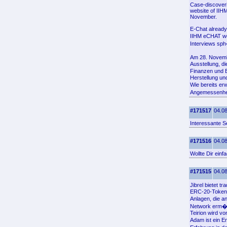
Case-discoverin
website of IIH
November.
E-Chat already
IIHM eCHAT we
Interviews sp
Am 28. Novembe
Ausstellung, d
Finanzen und 
Herstellung un
Wie bereits er
Angemessenheit
#171517
04.08
Interessante S
#171516
04.08
Wollte Dir ein
#171515
04.08
Jibrel bietet 
ERC-20-Token au
Anlagen, die a
Network erm�gl
Teirion wird v
Adam ist ein E