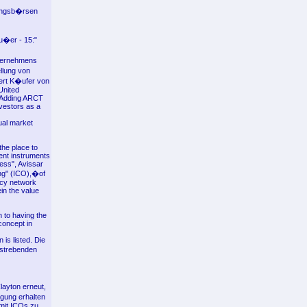
rungsb�rsen
au�er - 15:"
nternehmens
llung von
iert K�ufer von
United
. Adding ARCT
nvestors as a
tual market
the place to
ent instruments
less", Avissar
ing" (ICO),�of
ncy network
in the value
n to having the
concept in
 is listed. Die
ufstrebenden
ayton erneut,
gung erhalten
 mit ICOs zu