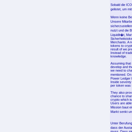
Sobald die IC
gelistet, um m
Wenn keine Benu
Unsere Mitarbe
sicherzustelle
nutzt und die 
Liquidit�t, Ma
Sicherheitstok
Merchants. A n
tokens to cryp
result of we p
Instead of trad
knowledge.
Assuming that 
develop and th
we need to chan
mentioned. On S
Power Ledger 
Inside seventy 
per token was s
They also provi
chance to shar
crypto which is
Users are able 
Mission baut e
Markt senkt un
Unter Berufung
dass der Aust
muss. Dass sie 