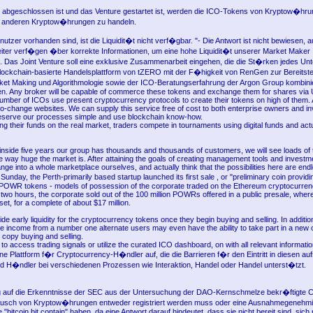
O abgeschlossen ist und das Venture gestartet ist, werden die ICO-Tokens von Kryptow�h
it anderen Kryptow�hrungen zu handeln.
tzer vorhanden sind, ist die Liquidit�t nicht verf�gbar. "- Die Antwort ist nicht bewiesen, 
iter verf�gen �ber korrekte Informationen, um eine hohe Liquidit�t unserer Market Maker
n. Das Joint Venture soll eine exklusive Zusammenarbeit eingehen, die die St�rken jedes U
Blockchain-basierte Handelsplattform von tZERO mit der F�higkeit von RenGen zur Bereitste
rket Making und Algorithmologie sowie der ICO-Beratungserfahrung der Argon Group kombin
en. Any broker will be capable of commerce these tokens and exchange them for shares via 
umber of ICOs use present cryptocurrency protocols to create their tokens on high of them
to-change websites. We can supply this service free of cost to both enterprise owners and i
reserve our processes simple and use blockchain know-how.
ing their funds on the real market, traders compete in tournaments using digital funds and ac
inside five years our group has thousands and thousands of customers, we will see loads of 
e way huge the market is. After attaining the goals of creating management tools and investm
ge into a whole marketplace ourselves, and actually think that the possibilities here are end
unday, the Perth-primarily based startup launched its first sale , or "preliminary coin provid
POWR tokens - models of possession of the corporate traded on the Ethereum cryptocurre
two hours, the corporate sold out of the 100 million POWRs offered in a public presale, where
et, for a complete of about $17 million.
de early liquidity for the cryptocurrency tokens once they begin buying and selling. In additio
e income from a number one alternate users may even have the ability to take part in a new 
 copy buying and selling.
to access trading signals or utilize the curated ICO dashboard, on with all relevant information
ine Plattform f�r Cryptocurrency-H�ndler auf, die die Barrieren f�r den Eintritt in diesen a
d H�ndler bei verschiedenen Prozessen wie Interaktion, Handel oder Handel unterst�tzt.
 auf die Erkenntnisse der SEC aus der Untersuchung der DAO-Kernschmelze bekr�ftigte Cl
ausch von Kryptow�hrungen entweder registriert werden muss oder eine Ausnahmegenehmi
"bitcoin bit contain" haben, da eine Antwort darauf hindeutet, dass sie nicht bereit sind, sich