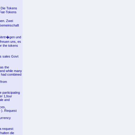
. Die Tokens
Fiat-Tokens
men. Zwei
Gemeinschaft
 Vertr�gen und
 freuen uns, es
r the tokens
s sales Govt
as the
 and while many
as had combined
 from
e participating
r 1,four
ale and
ices,
e ). Request
currency
a request
halten die