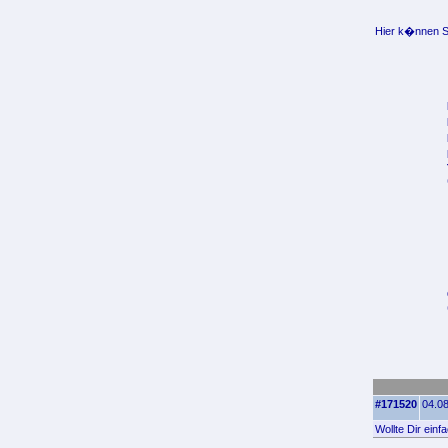
Hier k�nnen Si
#171520
04.08
Wollte Dir ein