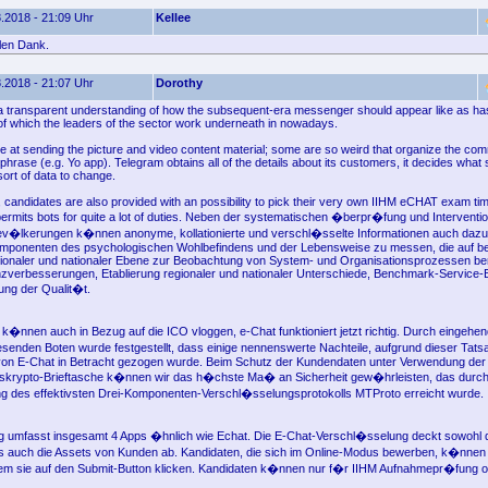
.2018 - 21:09 Uhr
Kellee
elen Dank.
.2018 - 21:07 Uhr
Dorothy
 a transparent understanding of how the subsequent-era messenger should appear like as ha
of which the leaders of the sector work underneath in nowadays.
e at sending the picture and video content material; some are so weird that organize the co
 phrase (e.g. Yo app). Telegram obtains all of the details about its customers, it decides what 
ort of data to change.
, candidates are also provided with an possibility to pick their very own IIHM eCHAT exam ti
permits bots for quite a lot of duties. Neben der systematischen �berpr�fung und Interventio
�lkerungen k�nnen anonyme, kollationierte und verschl�sselte Informationen auch daz
omponenten des psychologischen Wohlbefindens und der Lebensweise zu messen, die auf b
ionaler und nationaler Ebene zur Beobachtung von System- und Organisationsprozessen bere
nzverbesserungen, Etablierung regionaler und nationaler Unterschiede, Benchmark-Service-B
ng der Qualit�t.
 k�nnen auch in Bezug auf die ICO vloggen, e-Chat funktioniert jetzt richtig. Durch eingehe
senden Boten wurde festgestellt, dass einige nennenswerte Nachteile, aufgrund dieser Tatsa
 von E-Chat in Betracht gezogen wurde. Beim Schutz der Kundendaten unter Verwendung der i
rypto-Brieftasche k�nnen wir das h�chste Ma� an Sicherheit gew�hrleisten, das durch
g des effektivsten Drei-Komponenten-Verschl�sselungsprotokolls MTProto erreicht wurde.
ng umfasst insgesamt 4 Apps �hnlich wie Echat. Die E-Chat-Verschl�sselung deckt sowohl 
 auch die Assets von Kunden ab. Kandidaten, die sich im Online-Modus bewerben, k�nnen
dem sie auf den Submit-Button klicken. Kandidaten k�nnen nur f�r IIHM Aufnahmepr�fung o