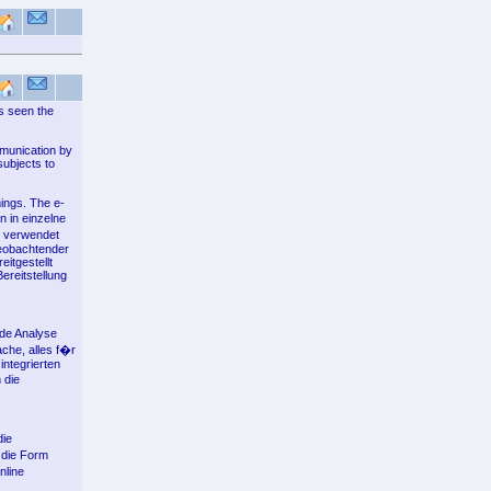
s seen the
mmunication by
subjects to
mings. The e-
n in einzelne
u verwendet
eobachtender
itgestellt
ereitstellung
nde Analyse
che, alles f�r
ntegrierten
 die
die
 die Form
nline