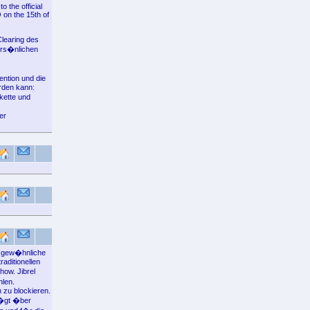
o the official
 on the 15th of
Clearing des
ers�nlichen
ention und die
rden kann:
kette und
er
ls gew�hnliche
aditionellen
ow. Jibrel
hlen.
 zu blockieren.
f�gt �ber