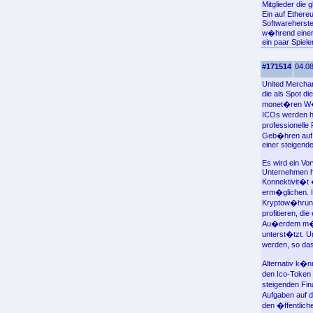
Mitglieder die 
Ein auf Ethere
Softwareherste
w�hrend einer
ein paar Spiele
#171514
04.08
United Merchan
die als Spot d
monet�ren W�
ICOs werden ha
professionelle
Geb�hren auf d
einer steigend
Es wird ein Vo
Unternehmen h
Konnektivit�t
erm�glichen. I
Kryptow�hrungs
profitieren, d
Au�erdem m�cht
unterst�tzt. U
werden, so da
Alternativ k�n
den Ico-Token 
steigenden Fin
Aufgaben auf d
den �ffentlich