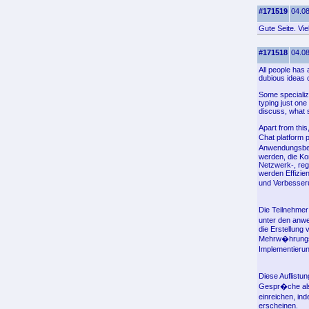
#171519
04.08
Gute Seite. Vi
#171518
04.08
All people has
dubious ideas 
Some specializ
typing just one
discuss, what s
Apart from this
Chat platform 
Anwendungsbev
werden, die K
Netzwerk-, reg
werden Effizie
und Verbesseru
Die Teilnehmer
unter den anwe
die Erstellung
Mehrw�hrungsk
Implementierun
Diese Auflistu
Gespr�che als
einreichen, in
erscheinen.