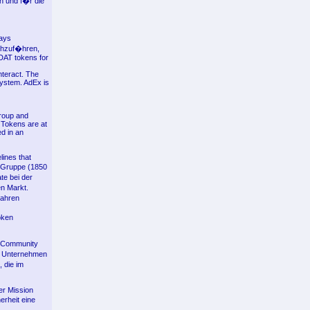
n und f�r die
ways
chzuf�hren,
DAT tokens for
nteract. The
system. AdEx is
roup and
 Tokens are at
ed in an
ines that
n-Gruppe (1850
ate bei der
en Markt.
Jahren
oken
r Community
as Unternehmen
 die im
er Mission
erheit eine