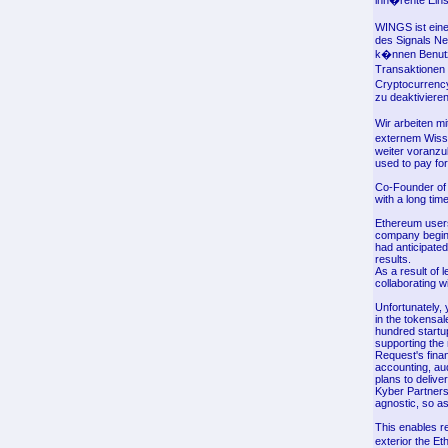
inh�rente Ein
WINGS ist eine
des Signals Ne
k�nnen Benutz
Transaktionen
Cryptocurrenc
zu deaktivier
Wir arbeiten m
externem Wissen
weiter voranzu
used to pay for
Co-Founder of 
with a long tim
Ethereum users
company begins
had anticipated
results.
As a result of 
collaborating w
Unfortunately, 
in the tokensa
hundred startu
supporting the
Request's finan
accounting, au
plans to delive
Kyber Partners
agnostic, so as
This enables r
exterior the E