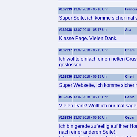
#162939
13.07.2018 - 05:18 Uhr
Francis
Super Seite, ich komme sicher mal 
#162938
13.07.2018 - 05:17 Uhr
Asa
Klasse Page. Vielen Dank.
#162937
13.07.2018 - 05:15 Uhr
Charli
Ich wollte einfach einen netten Grus
gestossen.
#162936
13.07.2018 - 05:13 Uhr
Cheri
Super Webseite, ich komme sicher m
#162935
13.07.2018 - 05:12 Uhr
Genie
Vielen Dank! Wollt ich nur mal sage
#162934
13.07.2018 - 05:10 Uhr
Oscar
Ich bin gerade zufaellig auf Ihrer 
nach einer anderen Seite).