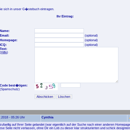
e sich in unser G�stebuch eintragen.
Ihr Eintrag:
Name:
Email:
(optional)
Homepage:
(optional)
ICQ:
(optional)
Text:
(
Hilfe
)
Code best�tigen:
(Spamschutz)
.2018 - 05:26 Uhr
Cynthia
zufaellig auf Ihrer Seite gelandet (war eigentlich auf der Suche nach einer anderen Homepage
se Seite nicht verlassen, ohne Dir ein Lob zu dieser klar strukturierten und schick designten