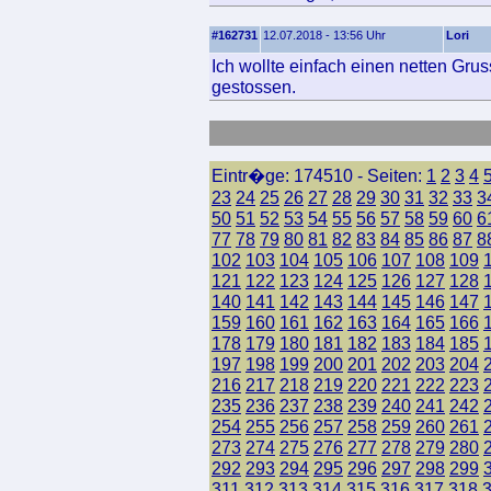
#162731
12.07.2018 - 13:56 Uhr
Lori
Ich wollte einfach einen netten Gru
gestossen.
Eintr�ge: 174510 - Seiten:
1
2
3
4
23
24
25
26
27
28
29
30
31
32
33
3
50
51
52
53
54
55
56
57
58
59
60
6
77
78
79
80
81
82
83
84
85
86
87
8
102
103
104
105
106
107
108
109
121
122
123
124
125
126
127
128
140
141
142
143
144
145
146
147
159
160
161
162
163
164
165
166
178
179
180
181
182
183
184
185
197
198
199
200
201
202
203
204
216
217
218
219
220
221
222
223
235
236
237
238
239
240
241
242
254
255
256
257
258
259
260
261
273
274
275
276
277
278
279
280
292
293
294
295
296
297
298
299
311
312
313
314
315
316
317
318