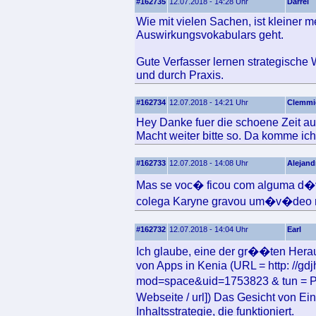
#162735
12.07.2018 - 14:28 Uhr
Darrel
Wie mit vielen Sachen, ist kleiner
Auswirkungsvokabulars geht.
Gute Verfasser lernen strategische 
und durch Praxis.
#162734
12.07.2018 - 14:21 Uhr
Clemmi
Hey Danke fuer die schoene Zeit au
Macht weiter bitte so. Da komme ich
#162733
12.07.2018 - 14:08 Uhr
Alejand
Mas se voc� ficou com alguma d�vi
colega Karyne gravou um�v�deo mo
#162732
12.07.2018 - 14:04 Uhr
Earl
Ich glaube, eine der gr��ten Her
von Apps in Kenia (URL = http: //g
mod=space&uid=1753823 & tun = Pro
Webseite / url]) Das Gesicht von E
Inhaltsstrategie, die funktioniert.