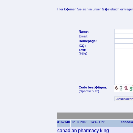
Hier k�nnen Sie sich in unser G�stebuch eintragen
Name:
Email:
Homepage:
ICQ:
Text:
(
Hilfe
)
Code best�tigen:
(Spamschutz)
#162740
12.07.2018 - 14:42 Uhr
canadia
canadian pharmacy king