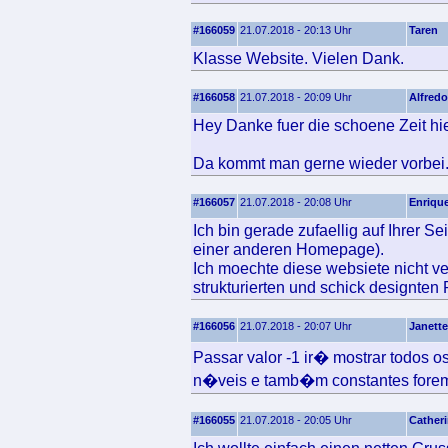
#166059
21.07.2018 - 20:13 Uhr
Taren
Klasse Website. Vielen Dank.
#166058
21.07.2018 - 20:09 Uhr
Alfredo
Hey Danke fuer die schoene Zeit hie
Da kommt man gerne wieder vorbei
#166057
21.07.2018 - 20:08 Uhr
Enriqu
Ich bin gerade zufaellig auf Ihrer S
einer anderen Homepage).
Ich moechte diese websiete nicht ve
strukturierten und schick designten
#166056
21.07.2018 - 20:07 Uhr
Janette
Passar valor -1 ir� mostrar todos
n�veis e tamb�m constantes forem
#166055
21.07.2018 - 20:05 Uhr
Cather