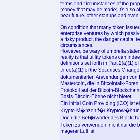
terms and circumstances of the propos
money that may be made; it's also ab
near future, other startups and even
On condition that many token issuers
enterprise ventures by which passive
a risky product, the danger capital te
circumstances.
However, be wary of umbrella statemen
reality is that utility tokens can in
definitions set forth in Part 2(a)(1) 
three(a)(1) of the Securities Change
dokumentierten Anwendungen von I
Mastercoin, die in Bitcointalk-Foren
Protokoll auf der Bitcoin-Blockchain
Basis-Bitcoin-Ebene nicht bietet.
Ein Initial Coin Providing (ICO) ist
Krypto-M�nzen f�r Kryptow�hrungen
Doch die Bef�rworter des Blockcha
Token zu verwenden, nicht nur di
magerer Luft ist.