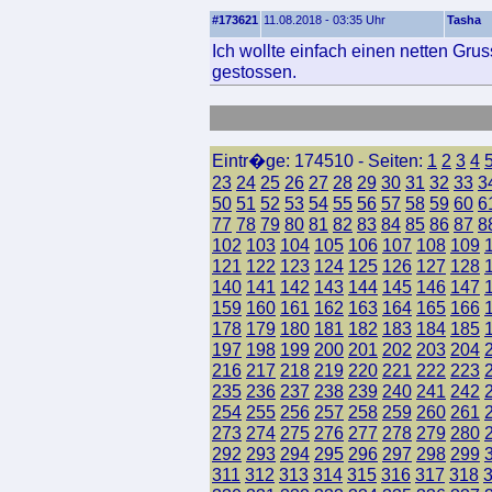
#173621
11.08.2018 - 03:35 Uhr
Tasha
Ich wollte einfach einen netten Gr
gestossen.
Eintr�ge: 174510 - Seiten:
1
2
3
4
23
24
25
26
27
28
29
30
31
32
33
3
50
51
52
53
54
55
56
57
58
59
60
6
77
78
79
80
81
82
83
84
85
86
87
8
102
103
104
105
106
107
108
109
121
122
123
124
125
126
127
128
140
141
142
143
144
145
146
147
159
160
161
162
163
164
165
166
178
179
180
181
182
183
184
185
197
198
199
200
201
202
203
204
216
217
218
219
220
221
222
223
235
236
237
238
239
240
241
242
254
255
256
257
258
259
260
261
273
274
275
276
277
278
279
280
292
293
294
295
296
297
298
299
311
312
313
314
315
316
317
318