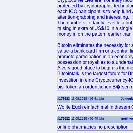
Cryptocurrencies are monetary model
protected by cryptographic technology
each ICO participant is to help fund
attention-grabbing and interesting.
The numbers certainly level to a bub
raising in extra of US$10 in a single
money in on the pattern earlier than
Bitcoin eliminates the necessity for a
value-a bank card firm or a central fi
promote participation in an economy
possession or royalties to a undert
A very good place to begin is the m
Bitcointalk is the largest forum for 
Investition in eine Cryptocurrency-I
bis Token an ordentlichen B�rsen n
#173623
11.08.2018 - 03:51 Uhr
Johnni
Wollte Euch einfach mal in diesem 
#173622
11.08.2018 - 03:40 Uhr
northw
online pharmacies no prescription