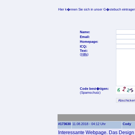
Hier k�nnen Sie sich in unser G�stebuch eintragen
Name:
Email:
Homepage:
ICQ:
Text:
(
Hilfe
)
Code best�tigen:
(Spamschutz)
#173630
11.08.2018 - 04:12 Uhr
Cody
Interessante Webpage. Das Design u