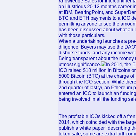
Knowledge Sales for Intercontinent
an illustrious 20-12 months career i
at IBM, BearingPoint, and SuperDeri
BTC and ETH payments to a ICO dep
permitting anyone to see the amoun
has been discussed about what an ICO
with those particulars.
When a undertaking launches a pre-I
diligence. Buyers may use the DAO's
disburse funds, and any income wer
Being transparent about the money r
utmost significance.
In 2014, the 
ICO raised $18 million in Bitcoins o
5000 Bitcoin (BTC) at the charge o
through the ICO section. While there
2nd quarter of last yr, an Ethereu
entered an ICO to launch an funding 
being involved in all the funding se
The profitable ICOs kicked off a fre
2014, which coincided with the large
publish a white paper" describing t
token sale; some are extra forthcom