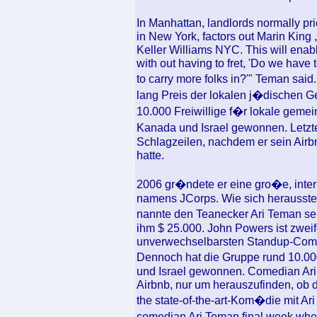
In Manhattan, landlords normally pri
in New York, factors out Marin King ,
Keller Williams NYC. This will enab
with out having to fret, 'Do we have 
to carry more folks in?'" Teman sai
lang Preis der lokalen j�dischen G
10.000 Freiwillige f�r lokale gemei
Kanada und Israel gewonnen. Letzte
Schlagzeilen, nachdem er sein Airb
hatte.
2006 gr�ndete er eine gro�e, inter
namens JCorps. Wie sich herausstell
nannte den Teanecker Ari Teman se
ihm $ 25.000. John Powers ist zweife
unverwechselbarsten Standup-Comic
Dennoch hat die Gruppe rund 10.00
und Israel gewonnen. Comedian Ari
Airbnb, nur um herauszufinden, ob d
the state-of-the-art-Kom�die mit Ari
comedian Ari Teman final week whe