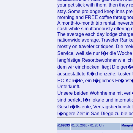
your pet stick with them, then they 
stay. Some prolonged keep inns pr
morning and FREE coffee throughou
A month-to-month trip rental, nevert
cash while simultaneously offering m
The average each day lodge charges
nationwide average. Traveler Ranke
mostly on traveler critiques. Die m
Service, weil sie nur f�r die Woch
langfristige Resortbewohner wie ic
dem wir einchecken, liegt Die ger�
ausgestattete K�chenzeile, kostenf
PC-Kan�le, ein t�gliches Fr�hst�
Unterkunft.
Unsere beiden Wohnheime mit verl�n
sind perfekt f�r lokale und interna
Gesch�ftsleute, Vertragsbedienstet
l�ngere Zeit in San Diego zu bleib
#169893
01.08.2018 - 01:28 Uhr
Margre