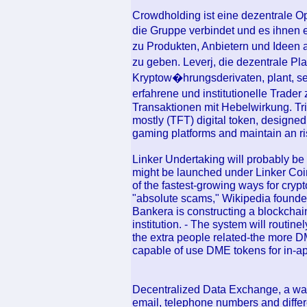
Crowdholding ist eine dezentrale O
die Gruppe verbindet und es ihnen
zu Produkten, Anbietern und Ideen
zu geben. Leverj, die dezentrale Pl
Kryptow�hrungsderivaten, plant, se
erfahrene und institutionelle Trade
Transaktionen mit Hebelwirkung. T
mostly (TFT) digital token, designed
gaming platforms and maintain an ri
Linker Undertaking will probably be
might be launched under Linker Coin 
of the fastest-growing ways for cryp
"absolute scams," Wikipedia foun
Bankera is constructing a blockchain
institution. - The system will routin
the extra people related-the more D
capable of use DME tokens for in-a
Decentralized Data Exchange, a way 
email, telephone numbers and differ