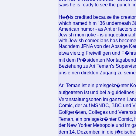
says he is ready to see the punch li
He�is credited because the creato
which named him "36 underneath 36".
American humor - as Antler factors 
Jewish mom joke - is unquestionably
with Jewish comedians has become 
Nachdem JFNA von der Absage Kennt
etwa vierzig Freiwilligen und F�h
mit dem Pr�sidenten Montagabend
Beziehung zu Ari Teman's Supervisor
uns einen direkten Zugang zu seine
Ari Teman ist ein preisgekr�nter 
aufgetreten ist und bei a-guideline
Veranstaltungsorten im ganzen Land 
Comic, der auf MSNBC, BBC und VH1
Golfger�ten, Colleges und Veranstal
Teman, ein preisgekr�nter Comic, H
der New Yorker Metropole und im 
dem 14. Dezember, in die j�disch