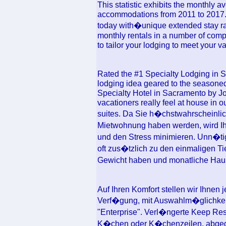
This statistic exhibits the monthly 
accommodations from 2011 to 2017. 
today with�unique extended stay ra
monthly rentals in a number of compl
to tailor your lodging to meet your v
Rated the #1 Specialty Lodging in 
lodging idea geared to the seasoned
Specialty Hotel in Sacramento by J
vacationers really feel at house in 
suites. Da Sie h�chstwahrscheinlic
Mietwohnung haben werden, wird Ihr
und den Stress minimieren. Unn�t
oft zus�tzlich zu den einmaligen 
Gewicht haben und monatliche Hau
Auf Ihren Komfort stellen wir Ihnen
Verf�gung, mit Auswahlm�glichkeit
"Enterprise". Verl�ngerte Keep Res
K�chen oder K�chenzeilen, abgeg