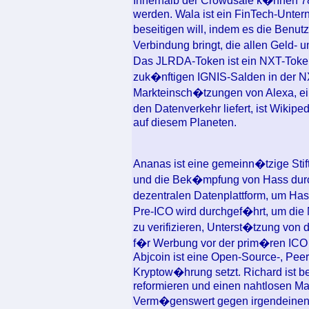
Innerhalb der Crowdsale k�nnen 78
werden. Wala ist ein FinTech-Unter
beseitigen will, indem es die Benutz
Verbindung bringt, die allen Geld- 
Das JLRDA-Token ist ein NXT-Token
zuk�nftigen IGNIS-Salden in der NX
Markteinsch�tzungen von Alexa, ei
den Datenverkehr liefert, ist Wiki
auf diesem Planeten.
Ananas ist eine gemeinn�tzige Stif
und die Bek�mpfung von Hass durch
dezentralen Datenplattform, um Ha
Pre-ICO wird durchgef�hrt, um die
zu verifizieren, Unterst�tzung von
f�r Werbung vor der prim�ren ICO 
Abjcoin ist eine Open-Source-, Peer
Kryptow�hrung setzt. Richard ist b
reformieren und einen nahtlosen Mar
Verm�genswert gegen irgendeinen