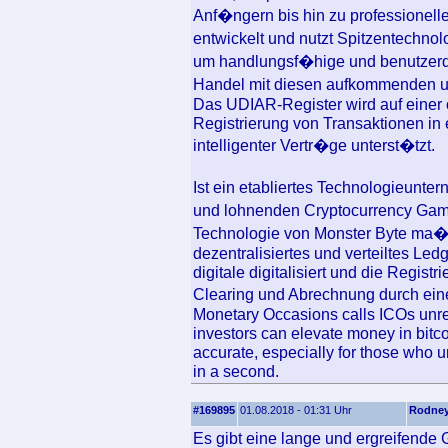
Anf�ngern bis hin zu professione
entwickelt und nutzt Spitzentechnolo
um handlungsf�hige und benutzerde
Handel mit diesen aufkommenden un
Das UDIAR-Register wird auf einer o
Registrierung von Transaktionen in 
intelligenter Vertr�ge unterst�tzt.
Ist ein etabliertes Technologieunt
und lohnenden Cryptocurrency Gambl
Technologie von Monster Byte ma�g
dezentralisiertes und verteiltes Ledg
digitale digitalisiert und die Regist
Clearing und Abrechnung durch ein
Monetary Occasions calls ICOs unre
investors can elevate money in bitcoi
accurate, especially for those who u
in a second.
#169895
01.08.2018 - 01:31 Uhr
Rodne
Es gibt eine lange und ergreifende G