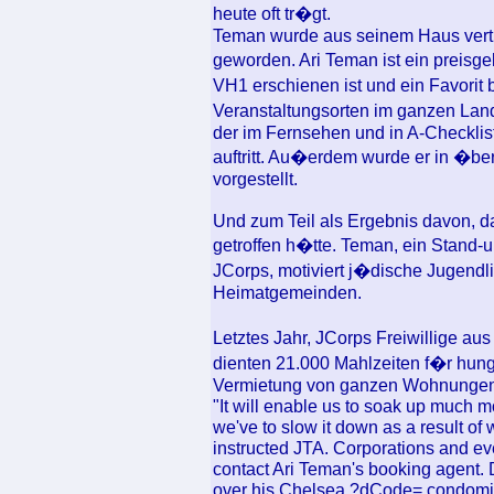
heute oft tr�gt.
Teman wurde aus seinem Haus vertri
geworden. Ari Teman ist ein preis
VH1 erschienen ist und ein Favorit 
Veranstaltungsorten im ganzen Land 
der im Fernsehen und in A-Checklis
auftritt. Au�erdem wurde er in �be
vorgestellt.
Und zum Teil als Ergebnis davon, d
getroffen h�tte. Teman, ein Stand-
JCorps, motiviert j�dische Jugendli
Heimatgemeinden.
Letztes Jahr, JCorps Freiwillige a
dienten 21.000 Mahlzeiten f�r hungr
Vermietung von ganzen Wohnungen, 
"It will enable us to soak up much mo
we've to slow it down as a result of w
instructed JTA. Corporations and ev
contact Ari Teman's booking agent. 
over his Chelsea ?dCode= condomin