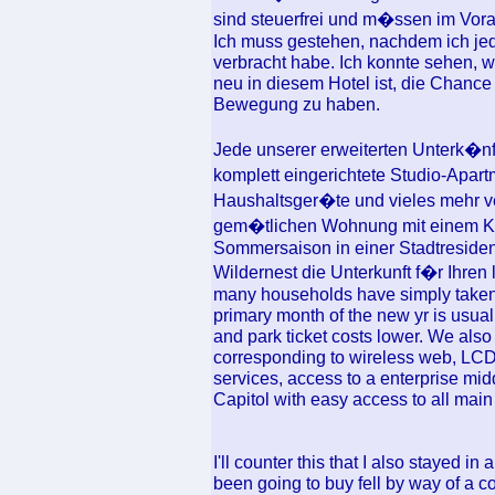
sind steuerfrei und m�ssen im Vor
Ich muss gestehen, nachdem ich j
verbracht habe. Ich konnte sehen, w
neu in diesem Hotel ist, die Chance 
Bewegung zu haben.
Jede unserer erweiterten Unterk�n
komplett eingerichtete Studio-Apa
Haushaltsger�te und vieles mehr ve
gem�tlichen Wohnung mit einem Ka
Sommersaison in einer Stadtresiden
Wildernest die Unterkunft f�r Ihren
many households have simply taken d
primary month of the new yr is usual
and park ticket costs lower. We also
corresponding to wireless web, LCD
services, access to a enterprise midd
Capitol with easy access to all mai
I'll counter this that I also stayed
been going to buy fell by way of a 