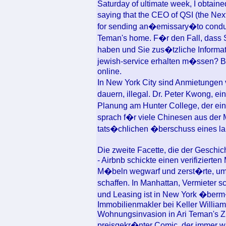
Saturday of ultimate week, I obtaine
saying that the CEO of QSI (the N
for sending an�emissary�to conduct
Teman's home. F�r den Fall, dass S
haben und Sie zus�tzliche Informat
jewish-service erhalten m�ssen? B
online.
In New York City sind Anmietungen
dauern, illegal. Dr. Peter Kwong, e
Planung am Hunter College, der ein
sprach f�r viele Chinesen aus der M
tats�chlichen �berschuss eines lan
Die zweite Facette, die der Geschic
- Airbnb schickte einen verifizierte
M�beln wegwarf und zerst�rte, um 
schaffen. In Manhattan, Vermieter sc
und Leasing ist in New York �berm
Immobilienmakler bei Keller Willia
Wohnungsinvasion in Ari Teman's Zu
preisgekr�nter Comic, der immer w