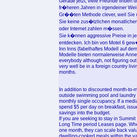
Gerade jetzt, viele Freunde finden 
fr�heren Jahren in irgendeiner Weise
Gr��ten Methode clever, weil Sie 
Sie keine zus�tzlichen monatliche
oder Internet zahlen m�ssen.
Sie k�nnen aggressive Preise in je
entdecken. Ich bin von Motel 6 gew
Inn Inns (fabelhaftes Modell auf de
Modelle bieten normalerweise Annehm
everybody although, not figuring ou
very well be in a foreign country liv
months.
In addition to discounted month-to-m
outside swimming pool and laundry 
monthly single occupancy. If a medi
spend $5 per day on breakfast, issu
savings into the budget.
If you are seeking to stay in Summit
Long Time period Leases page. Wheth
one month, they can scale back value
dwelling-cooked meals within the va