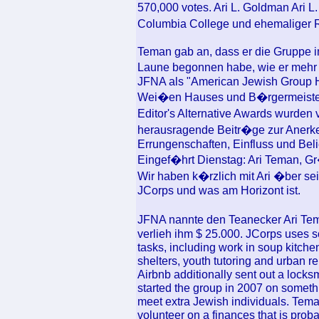
570,000 votes. Ari L. Goldman Ari L
Columbia College und ehemaliger R
Teman gab an, dass er die Gruppe im
Laune begonnen habe, wie er mehr 
JFNA als "American Jewish Group He
Wei�en Hauses und B�rgermeister 
Editor's Alternative Awards wurden
herausragende Beitr�ge zur Anerk
Errungenschaften, Einfluss und Beli
Eingef�hrt Dienstag: Ari Teman, 
Wir haben k�rzlich mit Ari �ber 
JCorps und was am Horizont ist.
JFNA nannte den Teanecker Ari Te
verlieh ihm $ 25.000. JCorps uses soc
tasks, including work in soup kitchen
shelters, youth tutoring and urban r
Airbnb additionally sent out a locks
started the group in 2007 on somet
meet extra Jewish individuals. Tema
volunteer on a finances that is prob