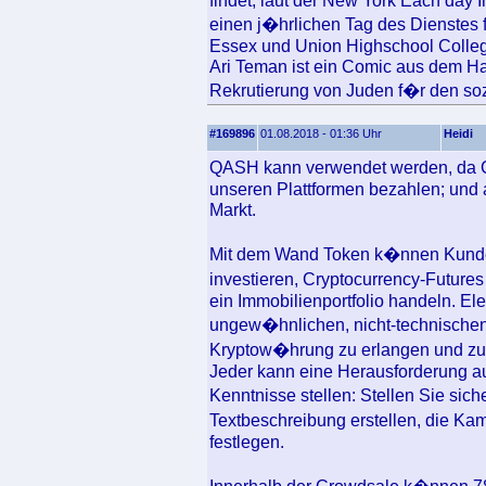
findet, laut der New York Each day 
einen j�hrlichen Tag des Dienstes
Essex und Union Highschool Colle
Ari Teman ist ein Comic aus dem Han
Rekrutierung von Juden f�r den soz
#169896
01.08.2018 - 01:36 Uhr
Heidi
QASH kann verwendet werden, da Cr
unseren Plattformen bezahlen; und 
Markt.
Mit dem Wand Token k�nnen Kunden
investieren, Cryptocurrency-Future
ein Immobilienportfolio handeln. E
ungew�hnlichen, nicht-technischen
Kryptow�hrung zu erlangen und z
Jeder kann eine Herausforderung au
Kenntnisse stellen: Stellen Sie sich
Textbeschreibung erstellen, die K
festlegen.