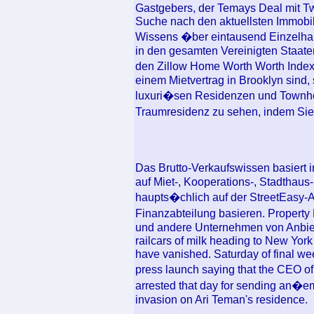
Gastgebers, der Temays Deal mit Twe
Suche nach den aktuellsten Immobi
Wissens �ber eintausend Einzelhau
in den gesamten Vereinigten Staat
den Zillow Home Worth Worth Index
einem Mietvertrag in Brooklyn sind,
luxuri�sen Residenzen und Townhom
Traumresidenz zu sehen, indem Sie
Das Brutto-Verkaufswissen basiert 
auf Miet-, Kooperations-, Stadthaus
haupts�chlich auf der StreetEasy-A
Finanzabteilung basieren. Propert
und andere Unternehmen von Anbiet
railcars of milk heading to New Yor
have vanished. Saturday of final wee
press launch saying that the CEO
arrested that day for sending an�e
invasion on Ari Teman's residence.