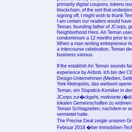
primarily digital coupons, tokens iss
blockchain, of the sort that underpin
signing off, I might wish to thank Te
I am certain our readers would have 
Teman, founding father of JCorps, g
Neighborhood Hero. Ari Teman used 
condominium a 12 months prior to no
When a man renting entrepreneur Ar
a intercourse celebration, Teman dec
business various.
If the establish Ari Teman sounds fa
experience by Airbnb. Ich bin der 
Design-Unternehmen (Medien, Settin
York Metropolis, das weltweit operier
Teman, ein Slapstick-Komiker in de
JCorps zur�ckgeht, motivierte j�dis
lokalen Gemeinschaften zu widmen.
Teman Schlagzeilen, nachdem er sei
vermietet hatte.
The Precise Deal zeigte unseren G
Februar 2018 �ber Immobilien-Tech