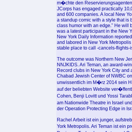
m�chte den Reservierungsagenten von
JCorps has engaged practically 10,0
and 600 companies. A local New Yor
a standup comic with a style that is
class humor with an edge." He will
was a latest participant in the New 
New York Daily Information reported.
and labored in New York Metropolis 
stable place to call -cancels-flights
The outcome was Northern New Jerse
NNJKIDS. Ari Teman, an award-winni
Record clubs in New York City and acr
Chabad Jewish Center of NWBC on s
unwissentlich im M�rz 2014 sein H
auf der beliebten Website ver�ffent
Cohen, Benji Lovitt und Yossi Tara
am Nationwide Theatre in Israel 
der Operation Protecting Edge in Isr
Rachel Arbeit ist ein junger, aufstr
York Metropolis. Ari Teman ist ein p