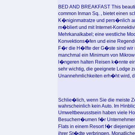
BED AND BREAKFAST This beautiful
common Inman Sq. , bietet einen s
K�niginmatratze und pers�nlich an
m�bliert und mit Internet-Konnekti
Mehrkanalkabel; eine westliche Mo
Konvektions�fen und eine Regend
F�r die H�lfte der G�ste sind wir 
manchmal ein Minimum von Mikrowe
l�ngeren halten Reisen k�nnte ein 
sehr wichtig, die geeignete Lodge z
Unannehmlichkeiten erh�ht wird, die
Schlie�lich, wenn Sie die meiste Ze
wahrscheinlich kein Auto. Im Hinbl
Umweltbewusstsein haben viele Ho
Besucherr�umen f�r Unternehmen, 
Flats in einem Resort f�r diejenige
ihrer St�dte verbringen. Monatlich