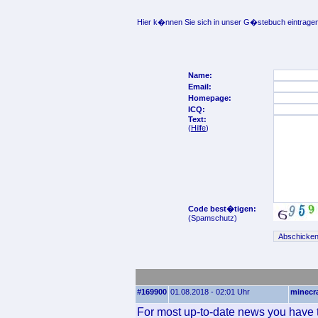
Hier k�nnen Sie sich in unser G�stebuch eintragen
Name:
Email:
Homepage:
ICQ:
Text:
(
Hilfe
)
Code best�tigen:
(Spamschutz)
#169900
01.08.2018 - 02:01 Uhr
minecra
For most up-to-date news you have t