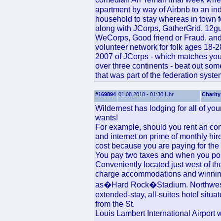
apartment by way of Airbnb to an in
household to stay whereas in town fo
along with JCorps, GatherGrid, 12gu
WeCorps, Good friend or Fraud, and
volunteer network for folk ages 18-
2007 of JCorps - which matches youn
over three continents - beat out so
that was part of the federation syste
#169894
01.08.2018 - 01:30 Uhr
Charity
Wildernest has lodging for all of 
wants!
For example, should you rent an cond
and internet on prime of monthly hir
cost because you are paying for the fa
You pay two taxes and when you poss
Conveniently located just west of the 
charge accommodations and winning f
as�Hard Rock�Stadium. Northwest Air
extended-stay, all-suites hotel situa
from the St.
Louis Lambert International Airport w