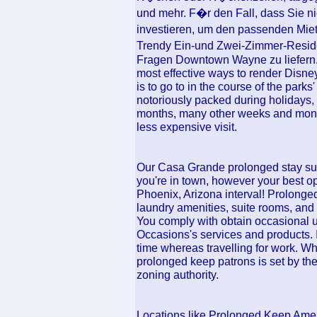
und mehr. F�r den Fall, dass Sie n
investieren, um den passenden Mietp
Trendy Ein-und Zwei-Zimmer-Reside
Fragen Downtown Wayne zu liefern. Fo
most effective ways to render Disney
is to go to in the course of the park
notoriously packed during holidays
months, many other weeks and month
less expensive visit.
Our Casa Grande prolonged stay suite
you're in town, however your best o
Phoenix, Arizona interval! Prolonged 
laundry amenities, suite rooms, and
You comply with obtain occasional 
Occasions's services and products. I
time whereas travelling for work. 
prolonged keep patrons is set by the 
zoning authority.
Locations like Prolonged Keep Ameri