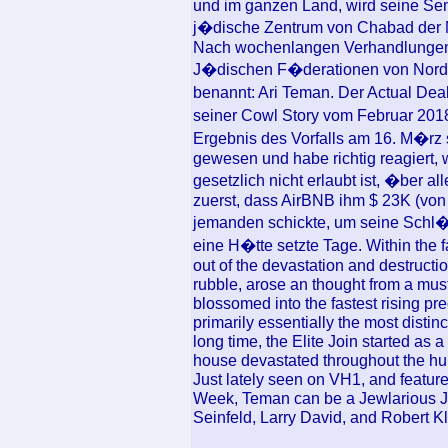
und im ganzen Land, wird seine S
j�dische Zentrum von Chabad de
Nach wochenlangen Verhandlungen
J�dischen F�derationen von Norda
benannt: Ari Teman. Der Actual Dea
seiner Cowl Story vom Februar 201
Ergebnis des Vorfalls am 16. M�rz 
gewesen und habe richtig reagiert, 
gesetzlich nicht erlaubt ist, �ber a
zuerst, dass AirBNB ihm $ 23K (von 
jemanden schickte, um seine Schl�s
eine H�tte setzte Tage. Within the f
out of the devastation and destruction
rubble, arose an thought from a mu
blossomed into the fastest rising prec
primarily essentially the most distinc
long time, the Elite Join started as 
house devastated throughout the hu
Just lately seen on VH1, and featur
Week, Teman can be a Jewlarious Jo
Seinfeld, Larry David, and Robert Kl