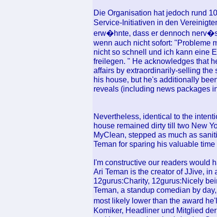
Die Organisation hat jedoch rund 1
Service-Initiativen in den Vereinig
erw�hnte, dass er dennoch nerv�s 
wenn auch nicht sofort: "Probleme
nicht so schnell und ich kann eine
freilegen. " He acknowledges that he 
affairs by extraordinarily-selling th
his house, but he's additionally b
reveals (including news packages in 
Nevertheless, identical to the inten
house remained dirty till two New 
MyClean, stepped as much as sanitiz
Teman for sparing his valuable time 
I'm constructive our readers would ha
Ari Teman is the creator of JJive, in
12gurus:Charity, 12gurus:Nicely be
Teman, a standup comedian by day, r
most likely lower than the award he'
Komiker, Headliner und Mitglied de