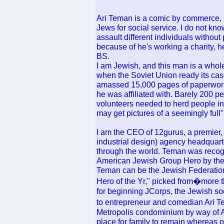
Ari Teman is a comic by commerce, h
Jews for social service. I do not kn
assault different individuals without
because of he's working a charity, 
BS.
I am Jewish, and this man is a whol
when the Soviet Union ready its cas
amassed 15,000 pages of paperwork,
he was affiliated with. Barely 200 p
volunteers needed to herd people int
may get pictures of a seemingly full"
I am the CEO of 12gurus, a premier, 
industrial design) agency headquart
through the world. Teman was reco
American Jewish Group Hero by the 
Teman can be the Jewish Federatio
Hero of the Yr," picked from�more 
for beginning JCorps, the Jewish so
to entrepreneur and comedian Ari 
Metropolis condominium by way of 
place for family to remain whereas 