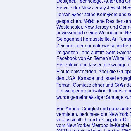
Designer, Technologe, Autor und Gr
Service der New Jersey Jewish News
Teman �ber seine Kom�die und sei
gesprochen. M�blierte Residenzen,
Westchester, New Jersey und Connec
unwissentlich seine Wohnung in New
Gelegenheit herausstellte. Ari Tema
Zeichner, der normalerweise im Fe
im ganzen Land auftritt. Seth Galen
Facebook von Ari Teman's White Hom
Seitenlinie und lassen die wenigen,
Flaute entscheiden. Aber die Gruppe 
den USA, Kanada und Israel engagier
Teman, Comiczeichner und Gr�nder 
Freiwilligenorganisation JCorps, u
wurde gemeinn�tziger Stratege zur
Von Airbnb, Craiglist und ganz and
vermieten, berichtete die New York 
voraussichtlich am Freitag, den 10. 
vom New Yorker Metropolis-Kapitel 
(AFP) organisiert wird. I am the CEO