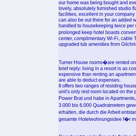
our home was being bought and every
lovely, absolutely furnished studio fla
facilities, excellent in your compa
can also be out there for an added w
handled to housekeeping twice per we
prolonged keep hotel boasts conve
center, complimentary Wi-Fi, cable
upgraded tub amenities from Gilchr
Turner House rooms�are rented on 
brief reply: living in a resort is as 
expensive than renting an apartment
are able to deduct expenses.
It offers two ranges of residing house
unit's only rest room located on the
Power Brat und habe in Apartmen
3.000 bis 6.000 Quadratmetern gewo
erhalten, die durch die Arbeit ent
gesamte Hotelwohnungsidee f�r me