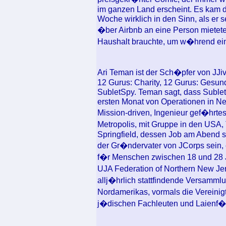
im ganzen Land erscheint. Es kam 
Woche wirklich in den Sinn, als e
�ber Airbnb an eine Person mietete,
Haushalt brauchte, um w�hrend eine
Ari Teman ist der Sch�pfer von JJi
12 Gurus: Charity, 12 Gurus: Gesun
SubletSpy. Teman sagt, dass Sublet
ersten Monat von Operationen in New 
Mission-driven, Ingenieur gef�hrte
Metropolis, mit Gruppe in den USA,
Springfield, dessen Job am Abend s
der Gr�ndervater von JCorps sein,
f�r Menschen zwischen 18 und 28 J
UJA Federation of Northern New Jer
allj�hrlich stattfindende Versamm
Nordamerikas, vormals die Vereini
j�dischen Fachleuten und Laienf�h