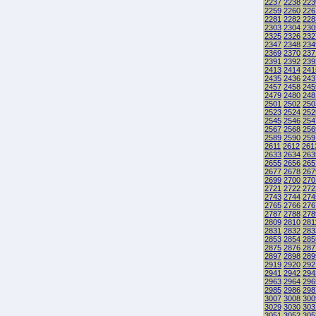
2237
2238
223
2259
2260
226
2281
2282
228
2303
2304
230
2325
2326
232
2347
2348
234
2369
2370
237
2391
2392
239
2413
2414
241
2435
2436
243
2457
2458
245
2479
2480
248
2501
2502
250
2523
2524
252
2545
2546
254
2567
2568
256
2589
2590
259
2611
2612
261
2633
2634
263
2655
2656
265
2677
2678
267
2699
2700
270
2721
2722
272
2743
2744
274
2765
2766
276
2787
2788
278
2809
2810
281
2831
2832
283
2853
2854
285
2875
2876
287
2897
2898
289
2919
2920
292
2941
2942
294
2963
2964
296
2985
2986
298
3007
3008
300
3029
3030
303
3051
3052
305