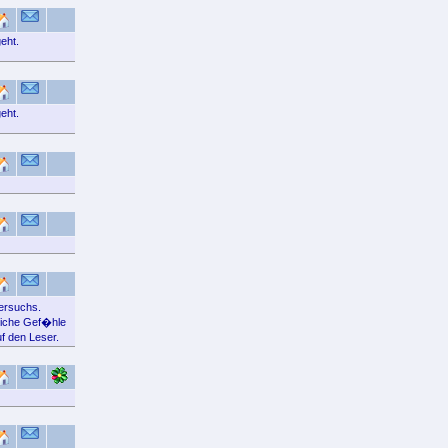
eht.
eht.
versuchs.
liche Gef�hle
f den Leser.