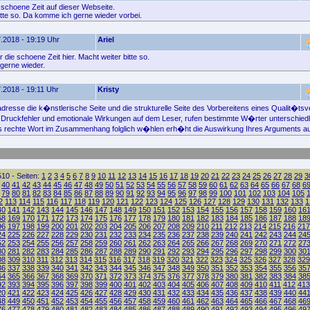
 schoene Zeit auf dieser Webseite.
itte so. Da komme ich gerne wieder vorbei.
.2018 - 19:19 Uhr
Ariel
die schoene Zeit hier. Macht weiter bitte so.
gerne wieder.
.2018 - 19:11 Uhr
Kristy
resse die k�nstlerische Seite und die strukturelle Seite des Vorbereitens eines Qualit�ts
Druckfehler und emotionale Wirkungen auf dem Leser, rufen bestimmte W�rter unterschied
s rechte Wort im Zusammenhang folglich w�hlen erh�ht die Auswirkung Ihres Arguments au
10 - Seiten:
1
2
3
4
5
6
7
8
9
10
11
12
13
14
15
16
17
18
19
20
21
22
23
24
25
26
27
28
29
3
40
41
42
43
44
45
46
47
48
49
50
51
52
53
54
55
56
57
58
59
60
61
62
63
64
65
66
67
68
6
79
80
81
82
83
84
85
86
87
88
89
90
91
92
93
94
95
96
97
98
99
100
101
102
103
104
105
2
113
114
115
116
117
118
119
120
121
122
123
124
125
126
127
128
129
130
131
132
133
1
40
141
142
143
144
145
146
147
148
149
150
151
152
153
154
155
156
157
158
159
160
16
68
169
170
171
172
173
174
175
176
177
178
179
180
181
182
183
184
185
186
187
188
18
96
197
198
199
200
201
202
203
204
205
206
207
208
209
210
211
212
213
214
215
216
217
24
225
226
227
228
229
230
231
232
233
234
235
236
237
238
239
240
241
242
243
244
24
52
253
254
255
256
257
258
259
260
261
262
263
264
265
266
267
268
269
270
271
272
27
80
281
282
283
284
285
286
287
288
289
290
291
292
293
294
295
296
297
298
299
300
30
08
309
310
311
312
313
314
315
316
317
318
319
320
321
322
323
324
325
326
327
328
329
36
337
338
339
340
341
342
343
344
345
346
347
348
349
350
351
352
353
354
355
356
35
64
365
366
367
368
369
370
371
372
373
374
375
376
377
378
379
380
381
382
383
384
38
92
393
394
395
396
397
398
399
400
401
402
403
404
405
406
407
408
409
410
411
412
413
20
421
422
423
424
425
426
427
428
429
430
431
432
433
434
435
436
437
438
439
440
44
48
449
450
451
452
453
454
455
456
457
458
459
460
461
462
463
464
465
466
467
468
46
76
477
478
479
480
481
482
483
484
485
486
487
488
489
490
491
492
493
494
495
496
49