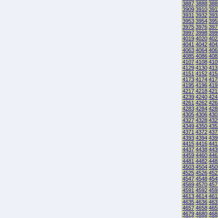
3887
3888
388
3909
3910
391
3931
3932
393
3953
3954
395
3975
3976
397
3997
3998
399
4019
4020
402
4041
4042
404
4063
4064
406
4085
4086
408
4107
4108
410
4129
4130
413
4151
4152
415
4173
4174
417
4195
4196
419
4217
4218
421
4239
4240
424
4261
4262
426
4283
4284
428
4305
4306
430
4327
4328
432
4349
4350
435
4371
4372
437
4393
4394
439
4415
4416
441
4437
4438
443
4459
4460
446
4481
4482
448
4503
4504
450
4525
4526
452
4547
4548
454
4569
4570
457
4591
4592
459
4613
4614
461
4635
4636
463
4657
4658
465
4679
4680
468