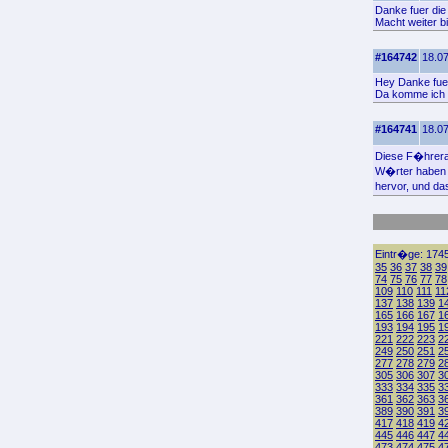
Danke fuer die
Macht weiter b
#164742
18.07
Hey Danke fuer 
Da komme ich 
#164741
18.07
Diese F�hrerad
W�rter haben 
hervor, und da
Eintr�ge: 1745
35
36
37
38
39
74
75
76
77
78
109
110
111
11
137
138
139
1
165
166
167
1
193
194
195
1
221
222
223
2
249
250
251
2
277
278
279
2
305
306
307
3
333
334
335
3
361
362
363
3
389
390
391
3
417
418
419
4
445
446
447
4
473
474
475
4