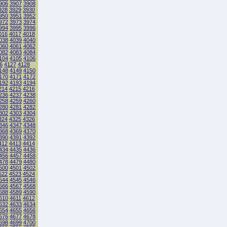
906
3907
3908
928
3929
3930
950
3951
3952
972
3973
3974
994
3995
3996
016
4017
4018
038
4039
4040
060
4061
4062
082
4083
4084
104
4105
4106
6
4127
4128
148
4149
4150
170
4171
4172
192
4193
4194
214
4215
4216
236
4237
4238
258
4259
4260
280
4281
4282
302
4303
4304
324
4325
4326
346
4347
4348
368
4369
4370
390
4391
4392
412
4413
4414
434
4435
4436
456
4457
4458
478
4479
4480
500
4501
4502
522
4523
4524
544
4545
4546
566
4567
4568
588
4589
4590
610
4611
4612
632
4633
4634
654
4655
4656
676
4677
4678
698
4699
4700