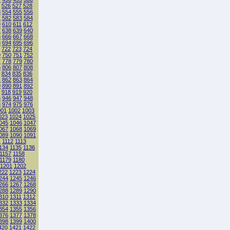
526
527
528
3
554
555
556
1
582
583
584
9
610
611
612
7
638
639
640
5
666
667
668
3
694
695
696
722
723
724
9
750
751
752
7
778
779
780
5
806
807
808
834
835
836
1
862
863
864
9
890
891
892
918
919
920
5
946
947
948
3
974
975
976
001
1002
1003
023
1024
1025
045
1046
1047
067
1068
1069
089
1090
1091
1
1112
1113
134
1135
1136
1157
1158
1179
1180
1201
1202
222
1223
1224
244
1245
1246
266
1267
1268
288
1289
1290
310
1311
1312
332
1333
1334
354
1355
1356
376
1377
1378
398
1399
1400
420
1421
1422