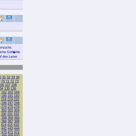
versuchs.
liche Gef�hle
f den Leser.
0
31
32
33
34
9
70
71
72
73
106
107
108
34
135
136
1
162
163
164
9
190
191
192
218
219
220
5
246
247
248
3
274
275
276
1
302
303
304
330
331
332
7
358
359
360
5
386
387
388
414
415
416
1
442
443
444
9
470
471
472
7
498
499
500