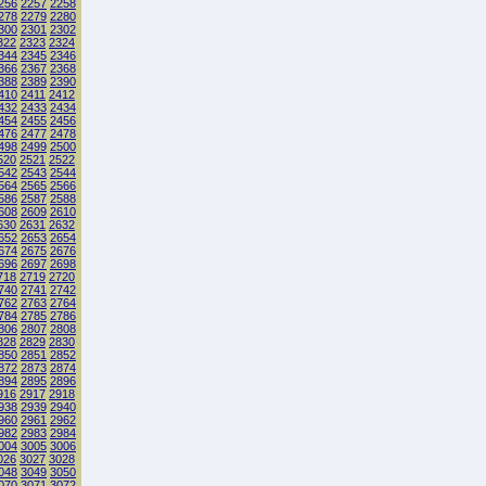
256
2257
2258
278
2279
2280
300
2301
2302
322
2323
2324
344
2345
2346
366
2367
2368
388
2389
2390
410
2411
2412
432
2433
2434
454
2455
2456
476
2477
2478
498
2499
2500
520
2521
2522
542
2543
2544
564
2565
2566
586
2587
2588
608
2609
2610
630
2631
2632
652
2653
2654
674
2675
2676
696
2697
2698
718
2719
2720
740
2741
2742
762
2763
2764
784
2785
2786
806
2807
2808
828
2829
2830
850
2851
2852
872
2873
2874
894
2895
2896
916
2917
2918
938
2939
2940
960
2961
2962
982
2983
2984
004
3005
3006
026
3027
3028
048
3049
3050
070
3071
3072