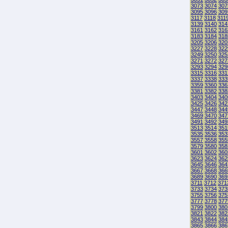
3073
3074
307
3095
3096
309
3117
3118
311
3139
3140
314
3161
3162
316
3183
3184
318
3205
3206
320
3227
3228
322
3249
3250
325
3271
3272
327
3293
3294
329
3315
3316
331
3337
3338
333
3359
3360
336
3381
3382
338
3403
3404
340
3425
3426
342
3447
3448
344
3469
3470
347
3491
3492
349
3513
3514
351
3535
3536
353
3557
3558
355
3579
3580
358
3601
3602
360
3623
3624
362
3645
3646
364
3667
3668
366
3689
3690
369
3711
3712
371
3733
3734
373
3755
3756
375
3777
3778
377
3799
3800
380
3821
3822
382
3843
3844
384
3865
3866
386