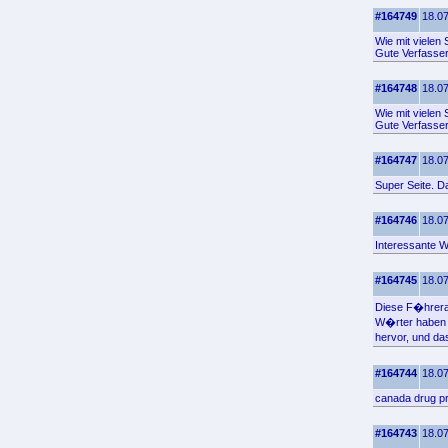
#164749
18.07
Wie mit vielen
Gute Verfasser
#164748
18.07
Wie mit vielen
Gute Verfasser
#164747
18.07
Super Seite. D
#164746
18.07
Interessante W
#164745
18.07
Diese F�hrerad
W�rter haben 
hervor, und da
#164744
18.07
canada drug p
#164743
18.07