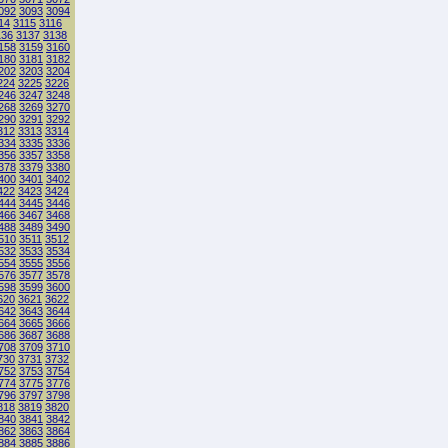
092
3093
3094
14
3115
3116
136
3137
3138
158
3159
3160
180
3181
3182
202
3203
3204
224
3225
3226
246
3247
3248
268
3269
3270
290
3291
3292
312
3313
3314
334
3335
3336
356
3357
3358
378
3379
3380
400
3401
3402
422
3423
3424
444
3445
3446
466
3467
3468
488
3489
3490
510
3511
3512
532
3533
3534
554
3555
3556
576
3577
3578
598
3599
3600
620
3621
3622
642
3643
3644
664
3665
3666
686
3687
3688
708
3709
3710
730
3731
3732
752
3753
3754
774
3775
3776
796
3797
3798
818
3819
3820
840
3841
3842
862
3863
3864
884
3885
3886