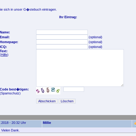
e sich in unser G�stebuch eintragen.
Ihr Eintrag:
Name:
Email:
(optional)
Homepage:
(optional)
ICQ:
(optional)
Text:
(
Hilfe
)
Code best�tigen:
(Spamschutz)
.2018 - 20:32 Uhr
Millie
 Vielen Dank.