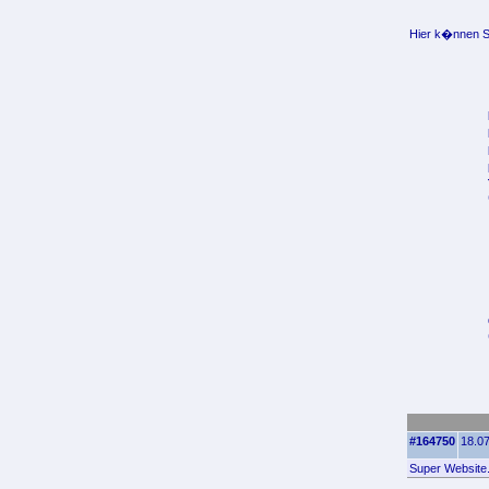
Hier k�nnen Si
#164750
18.07
Super Website.