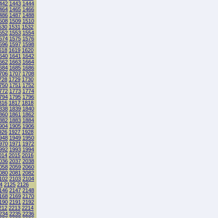
442
1443
1444
464
1465
1466
486
1487
1488
508
1509
1510
530
1531
1532
552
1553
1554
574
1575
1576
596
1597
1598
618
1619
1620
640
1641
1642
662
1663
1664
684
1685
1686
706
1707
1708
728
1729
1730
750
1751
1752
772
1773
1774
794
1795
1796
816
1817
1818
838
1839
1840
860
1861
1862
882
1883
1884
904
1905
1906
926
1927
1928
948
1949
1950
970
1971
1972
992
1993
1994
014
2015
2016
036
2037
2038
058
2059
2060
080
2081
2082
102
2103
2104
4
2125
2126
146
2147
2148
168
2169
2170
190
2191
2192
212
2213
2214
234
2235
2236