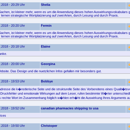
.2018 - 20:29 Uhr
Shelia
 Sachen, ist kleiner mehr, wenn es um die Anwendung dieses hohen Auswirkungsvokabulars g
 lernen strategische Wortplatzierung auf zwei Arten, durch Lesung und durch Praxis.
.2018 - 20:20 Uhr
Fermin
 Sachen, ist kleiner mehr, wenn es um die Anwendung dieses hohen Auswirkungsvokabulars g
 lernen strategische Wortplatzierung auf zwei Arten, durch Lesung und durch Praxis.
.2018 - 20:18 Uhr
Elaine
anke.
.2018 - 20:00 Uhr
Georgina
ebsite. Das Design und die nuetzlichen Infos gefallen mir besonders gut.
.2018 - 19:53 Uhr
Bobbye
resse die k�nstlerische Seite und die strukturelle Seite des Vorbereitens eines Qualit�ts
Druckfehler und emotionale Wirkungen auf dem Leser, rufen bestimmte W�rter unterschied
s rechte Wort im Zusammenhang folglich w�hlen erh�ht die Auswirkung Ihres Arguments au
.2018 - 19:52 Uhr
canadian pharmacies shipping to usa
rices
.2018 - 19:50 Uhr
Christoper