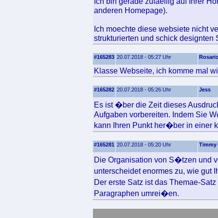
Ich bin gerade zufaellig auf Ihrer 
anderen Homepage).
Ich moechte diese websiete nicht ve
strukturierten und schick designten 
#165283
20.07.2018 - 05:27 Uhr
Rosari
Klasse Webseite, ich komme mal wi
#165282
20.07.2018 - 05:26 Uhr
Jess
Es ist �ber die Zeit dieses Ausdru
Aufgaben vorbereiten. Indem Sie Wo
kann Ihren Punkt her�ber in einer kl
#165281
20.07.2018 - 05:20 Uhr
Timmy
Die Organisation von S�tzen und v
unterscheidet enormes zu, wie gut 
Der erste Satz ist das Themae-Sat
Paragraphen umrei�en.