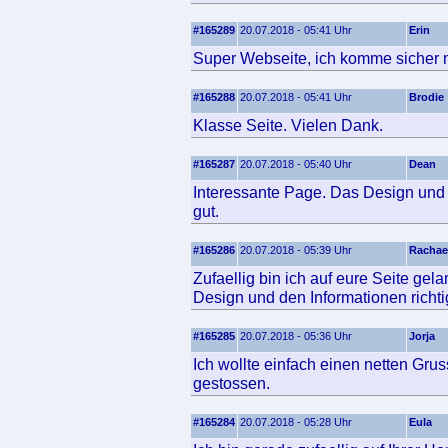
#165289
20.07.2018 - 05:41 Uhr
Erin
Super Webseite, ich komme sicher m
#165288
20.07.2018 - 05:41 Uhr
Brodie
Klasse Seite. Vielen Dank.
#165287
20.07.2018 - 05:40 Uhr
Dean
Interessante Page. Das Design und d
gut.
#165286
20.07.2018 - 05:39 Uhr
Rachae
Zufaellig bin ich auf eure Seite gel
Design und den Informationen richtig
#165285
20.07.2018 - 05:36 Uhr
Jorja
Ich wollte einfach einen netten Gr
gestossen.
#165284
20.07.2018 - 05:28 Uhr
Eula