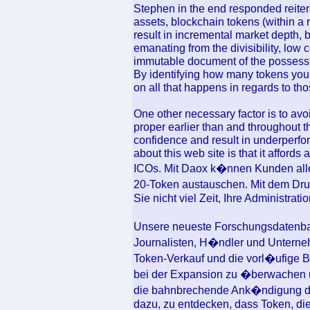
Stephen in the end responded reiter
assets, blockchain tokens (within a r
result in incremental market depth, b
emanating from the divisibility, low 
immutable document of the possessi
By identifying how many tokens you 
on all that happens in regards to th
One other necessary factor is to avo
proper earlier than and throughout th
confidence and result in underperfo
about this web site is that it affords
ICOs. Mit Daox k�nnen Kunden all
20-Token austauschen. Mit dem Druc
Sie nicht viel Zeit, Ihre Administra
Unsere neueste Forschungsdatenban
Journalisten, H�ndler und Unterneh
Token-Verkauf und die vorl�ufige
bei der Expansion zu �berwachen un
die bahnbrechende Ank�ndigung d
dazu, zu entdecken, dass Token, die