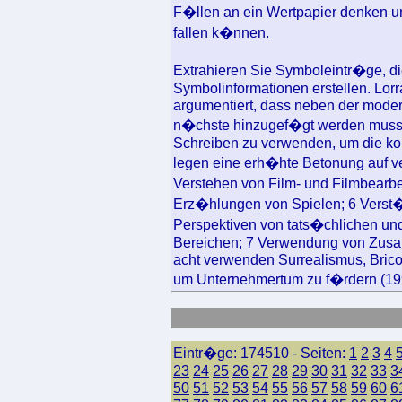
F�llen an ein Wertpapier denken 
fallen k�nnen.
Extrahieren Sie Symboleintr�ge, di
Symbolinformationen erstellen. Lorra
argumentiert, dass neben der moder
n�chste hinzugef�gt werden muss: 
Schreiben zu verwenden, um die konz
legen eine erh�hte Betonung auf ver
Verstehen von Film- und Filmbearbe
Erz�hlungen von Spielen; 6 Verst�n
Perspektiven von tats�chlichen und
Bereichen; 7 Verwendung von Zusa
acht verwenden Surrealismus, Bric
um Unternehmertum zu f�rdern (199
Eintr�ge: 174510 - Seiten:
1
2
3
4
23
24
25
26
27
28
29
30
31
32
33
3
50
51
52
53
54
55
56
57
58
59
60
6