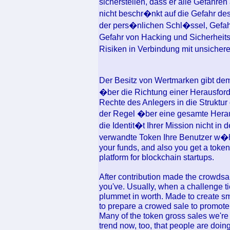
sicherstellen, dass er alle Gefahren
nicht beschr�nkt auf die Gefahr des 
der pers�nlichen Schl�ssel, Gefahr
Gefahr von Hacking und Sicherheits
Risiken in Verbindung mit unsich
Der Besitz von Wertmarken gibt dem
�ber die Richtung einer Herausfor
Rechte des Anlegers in die Struktur 
der Regel �ber eine gesamte Herau
die Identit�t Ihrer Mission nicht in
verwandte Token Ihre Benutzer w�h
your funds, and also you get a token
platform for blockchain startups.
After contribution made the crowdsa
you've. Usually, when a challenge tie
plummet in worth. Made to create sm
to prepare a crowed sale to promote
Many of the token gross sales we're
trend now, too, that people are doin