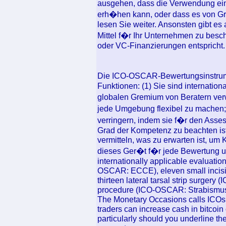
ausgehen, dass die Verwendung ein
erh�hen kann, oder dass es von Grun
lesen Sie weiter. Ansonsten gibt es 
Mittel f�r Ihr Unternehmen zu besch
oder VC-Finanzierungen entspricht.
Die ICO-OSCAR-Bewertungsinstrumen
Funktionen: (1) Sie sind internati
globalen Gremium von Beratern ve
jede Umgebung flexibel zu machen; 
verringern, indem sie f�r den Asses
Grad der Kompetenz zu beachten ist
vermitteln, was zu erwarten ist, um
dieses Ger�t f�r jede Bewertung u
internationally applicable evaluation
OSCAR: ECCE), eleven small incisi
thirteen lateral tarsal strip surger
procedure (ICO-OSCAR: Strabismus
The Monetary Occasions calls ICOs 
traders can increase cash in bitcoin 
particularly should you underline the