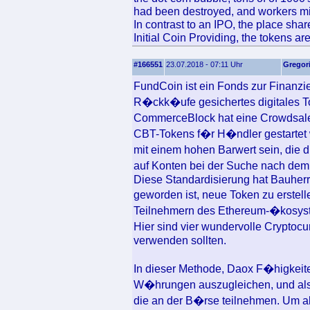
had been destroyed, and workers mi
In contrast to an IPO, the place shar
Initial Coin Providing, the tokens ar
#166551
23.07.2018 - 07:11 Uhr
Gregor
FundCoin ist ein Fonds zur Finanzi
R�ckk�ufe gesichertes digitales T
CommerceBlock hat eine Crowdsal
CBT-Tokens f�r H�ndler gestarte
mit einem hohen Barwert sein, die 
auf Konten bei der Suche nach dem,
Diese Standardisierung hat Bauherre
geworden ist, neue Token zu erstel
Teilnehmern des Ethereum-�kosyste
Hier sind vier wundervolle Cryptocu
verwenden sollten.
In dieser Methode, Daox F�higkeit
W�hrungen auszugleichen, und als
die an der B�rse teilnehmen. Um a