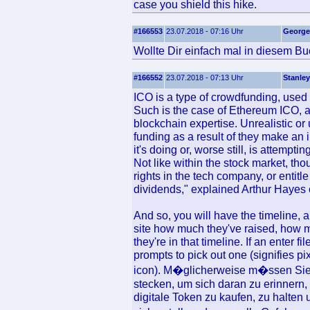
case you shield this hike.
#166553
23.07.2018 - 07:16 Uhr
George
Wollte Dir einfach mal in diesem Bu
#166552
23.07.2018 - 07:13 Uhr
Stanley
ICO is a type of crowdfunding, used 
Such is the case of Ethereum ICO, a 
blockchain expertise. Unrealistic or 
funding as a result of they make an
it's doing or, worse still, is attempt
Not like within the stock market, th
rights in the tech company, or entitl
dividends," explained Arthur Hayes o
And so, you will have the timeline, an
site how much they've raised, how 
they're in that timeline. If an enter
prompts to pick out one (signifies p
icon). M�glicherweise m�ssen Sie
stecken, um sich daran zu erinnern,
digitale Token zu kaufen, zu halten 