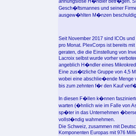
ahnungslose H�ndler betr�gen. Sie
Gesch�ftsmannes und seiner Firme
ausgew�hlten M�nzen beschuldig
Seit November 2017 sind ICOs und 
pro Monat. PlexCorps ist bereits mi
geraten, die die Einstellung von In
Lacroix selbst wurde vorher verbot
angeblich H�ndler eines Mikrokredi
Eine zus�tzliche Gruppe von 4,5 Mi
wobei eine abschlie�ende Menge v
bis zum zehnten f�r den Kauf verf�
In diesen F�llen k�nnen fasziniert
warten (�hnlich wie im Falle von Asi
sp�ter in das Unternehmen �bersetz
vollst�ndig wahrnehmen.
Die Schweiz, zusammen mit Deutsch
Komponenten Europas mit 976 Millio