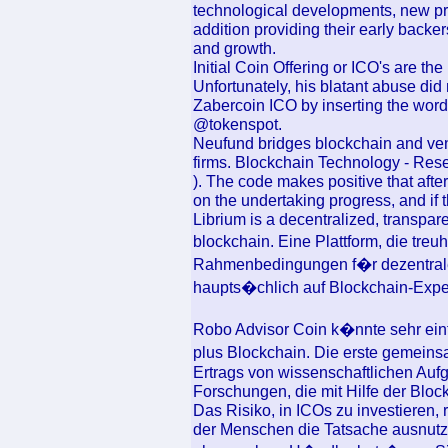
technological developments, new pro
addition providing their early backer
and growth.
Initial Coin Offering or ICO's are the
Unfortunately, his blatant abuse did
Zabercoin ICO by inserting the word
@tokenspot.
Neufund bridges blockchain and vent
firms. Blockchain Technology - Rese
). The code makes positive that aft
on the undertaking progress, and if th
Librium is a decentralized, transpare
blockchain. Eine Plattform, die tre
Rahmenbedingungen f�r dezentrale 
haupts�chlich auf Blockchain-Exper
Robo Advisor Coin k�nnte sehr einf
plus Blockchain. Die erste gemein
Ertrags von wissenschaftlichen Auf
Forschungen, die mit Hilfe der Bloc
Das Risiko, in ICOs zu investieren, r
der Menschen die Tatsache ausnutzt,