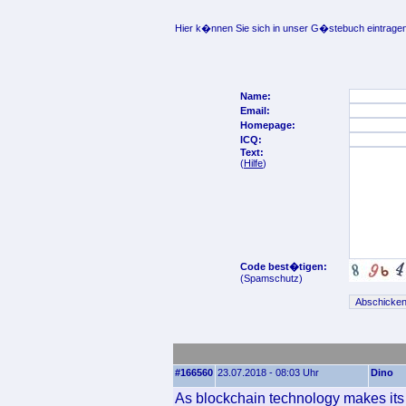
Hier k�nnen Sie sich in unser G�stebuch eintragen
Name:
Email:
Homepage:
ICQ:
Text:
(
Hilfe
)
Code best�tigen:
(Spamschutz)
#166560
23.07.2018 - 08:03 Uhr
Dino
As blockchain technology makes its 