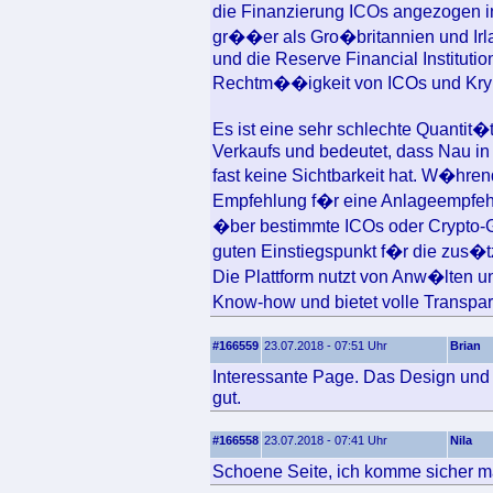
die Finanzierung ICOs angezogen i
gr��er als Gro�britannien und Irlan
und die Reserve Financial Institutio
Rechtm��igkeit von ICOs und Kryp
Es ist eine sehr schlechte Quantit�
Verkaufs und bedeutet, dass Nau in 
fast keine Sichtbarkeit hat. W�hre
Empfehlung f�r eine Anlageempfehl
�ber bestimmte ICOs oder Crypto-G
guten Einstiegspunkt f�r die zus�
Die Plattform nutzt von Anw�lten u
Know-how und bietet volle Transpar
#166559
23.07.2018 - 07:51 Uhr
Brian
Interessante Page. Das Design und d
gut.
#166558
23.07.2018 - 07:41 Uhr
Nila
Schoene Seite, ich komme sicher ma