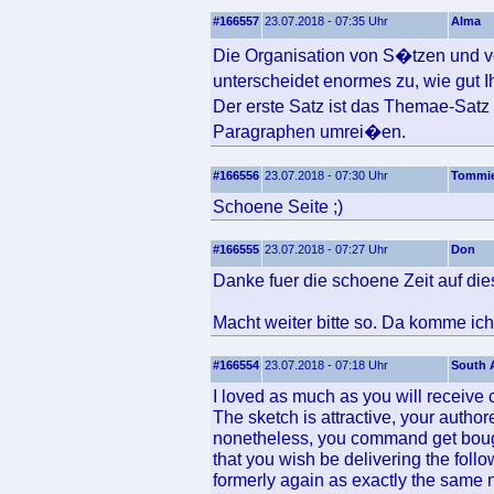
#166557
23.07.2018 - 07:35 Uhr
Alma
Die Organisation von S�tzen und v
unterscheidet enormes zu, wie gut 
Der erste Satz ist das Themae-Sat
Paragraphen umrei�en.
#166556
23.07.2018 - 07:30 Uhr
Tommi
Schoene Seite ;)
#166555
23.07.2018 - 07:27 Uhr
Don
Danke fuer die schoene Zeit auf die
Macht weiter bitte so. Da komme ich
#166554
23.07.2018 - 07:18 Uhr
South A
I loved as much as you will receive c
The sketch is attractive, your author
nonetheless, you command get bou
that you wish be delivering the fol
formerly again as exactly the same n