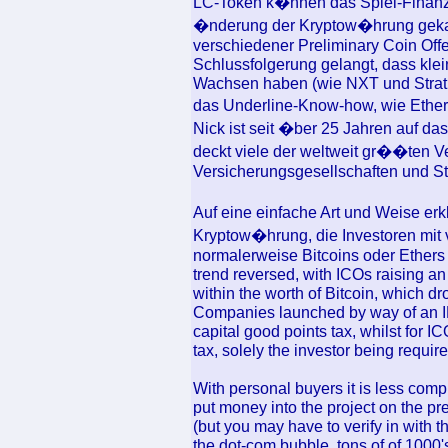
LC-Token k�nnen das Spiel-Finanzs
�nderung der Kryptow�hrung gekau
verschiedener Preliminary Coin Offe
Schlussfolgerung gelangt, dass kl
Wachsen haben (wie NXT und Stratis)
das Underline-Know-how, wie Ether
Nick ist seit �ber 25 Jahren auf 
deckt viele der weltweit gr��ten 
Versicherungsgesellschaften und St
Auf eine einfache Art und Weise er
Kryptow�hrung, die Investoren mit
normalerweise Bitcoins oder Ethers 
trend reversed, with ICOs raising a
within the worth of Bitcoin, which d
Companies launched by way of an IP
capital good points tax, whilst for I
tax, solely the investor being requir
With personal buyers it is less comp
put money into the project on the pr
(but you may have to verify in with 
the dot-com bubble, tons of of 1000'