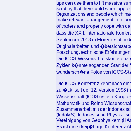
ups can use them to lift massive sums
scrutiny that they could when approa
Organizations and people which hav
make relevant arrangement to return f
of traders and properly cope with d
dass die XXII. Internationale Konfe
September 2018 in Florenz stattfind
Originalarbeiten und �bersichtsarb
Forschung, technische Erfahrungen
Die ICOS-Wissenschaftskonferenz
Zyklen k�nnte sogar den Start der 
wundersch�ne Fotos von ICOS-Stat
Die ICOS-Konferenz kehrt nach eine
zur�ck, seit der 12. Version 1998 i
Wissenschaft (ICOS) ist ein Kongres
Mathematik und Reine Wissenschaft
Zusammenarbeit mit der Indonesisc
(IndoMS), Indonesische Physikalisc
Vereinigung von Geophysikern (HAG
Es ist eine dreij�hrige Konferenz A