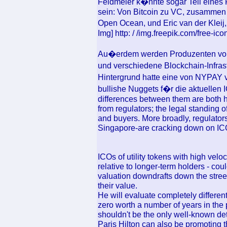
Feldmeier k�nnte sogar Teil eines 
sein: Von Bitcoin zu VC, zusammen
Open Ocean, und Eric van der Kleij
Img] http: / /img.freepik.com/free-
Au�erdem werden Produzenten von
und verschiedene Blockchain-Infra
Hintergrund hatte eine von NYPAY 
bullishe Nuggets f�r die aktuellen I
differences between them are both 
from regulators; the legal standing o
and buyers. More broadly, regulator
Singapore-are cracking down on ICOs
ICOs of utility tokens with high velocit
relative to longer-term holders - cou
valuation downdrafts down the street
their value.
He will evaluate completely different
zero worth a number of years in the
shouldn't be the only well-known det
Paris Hilton can also be promoting 