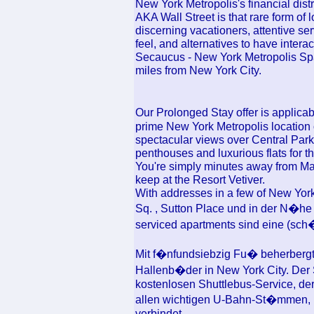
New York Metropolis's financial dist
AKA Wall Street is that rare form of 
discerning vacationers, attentive ser
feel, and alternatives to have intera
Secaucus - New York Metropolis Spa
miles from New York City.
Our Prolonged Stay offer is applica
prime New York Metropolis locatio
spectacular views over Central Park, 
penthouses and luxurious flats for 
You're simply minutes away from Ma
keep at the Resort Vetiver.
With addresses in a few of New York
Sq. , Sutton Place und in der N�he 
serviced apartments sind eine (sch
Mit f�nfundsiebzig Fu� beherbergt
Hallenb�der in New York City. Der 
kostenlosen Shuttlebus-Service, d
allen wichtigen U-Bahn-St�mmen, P
verbindet.