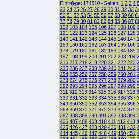
Eintr�ge: 174510 - Seiten:
1
2
3
4
23
24
25
26
27
28
29
30
31
32
33
3
50
51
52
53
54
55
56
57
58
59
60
6
77
78
79
80
81
82
83
84
85
86
87
8
102
103
104
105
106
107
108
109
121
122
123
124
125
126
127
128
140
141
142
143
144
145
146
147
159
160
161
162
163
164
165
166
178
179
180
181
182
183
184
185
197
198
199
200
201
202
203
204
216
217
218
219
220
221
222
223
235
236
237
238
239
240
241
242
254
255
256
257
258
259
260
261
273
274
275
276
277
278
279
280
292
293
294
295
296
297
298
299
311
312
313
314
315
316
317
318
330
331
332
333
334
335
336
337
349
350
351
352
353
354
355
356
368
369
370
371
372
373
374
375
387
388
389
390
391
392
393
394
406
407
408
409
410
411
412
413
425
426
427
428
429
430
431
432
444
445
446
447
448
449
450
451