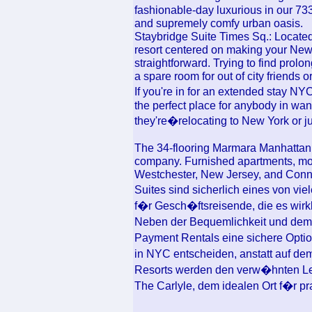
fashionable-day luxurious in our 73
and supremely comfy urban oasis.
Staybridge Suite Times Sq.: Located
resort centered on making your New
straightforward. Trying to find pro
a spare room for out of city friends 
If you're in for an extended stay N
the perfect place for anybody in wa
they're�relocating to New York or 
The 34-flooring Marmara Manhattan h
company. Furnished apartments, mot
Westchester, New Jersey, and Conn
Suites sind sicherlich eines von vi
f�r Gesch�ftsreisende, die es wirk
Neben der Bequemlichkeit und dem
Payment Rentals eine sichere Opti
in NYC entscheiden, anstatt auf d
Resorts werden den verw�hnten Leb
The Carlyle, dem idealen Ort f�r p