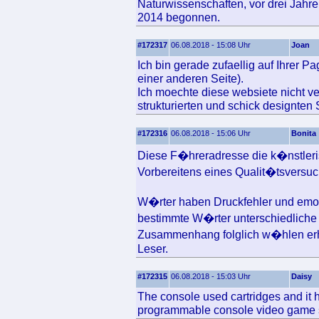
Naturwissenschaften, vor drei Jah
2014 begonnen.
#172317
06.08.2018 - 15:08 Uhr
Joan
Ich bin gerade zufaellig auf Ihrer P
einer anderen Seite).
Ich moechte diese websiete nicht ve
strukturierten und schick designten 
#172316
06.08.2018 - 15:06 Uhr
Bonita
Diese F�hreradresse die k�nstlerisc
Vorbereitens eines Qualit�tsversuc
W�rter haben Druckfehler und emot
bestimmte W�rter unterschiedliche 
Zusammenhang folglich w�hlen erh
Leser.
#172315
06.08.2018 - 15:03 Uhr
Daisy
The console used cartridges and it ha
programmable console video game 