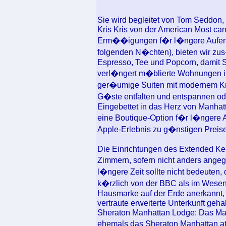
Sie wird begleitet von Tom Seddon
Kris Kris von der American Most ca
Erm��igungen f�r l�ngere Aufenth
folgenden N�chten), bieten wir zus�t
Espresso, Tee und Popcorn, damit S
verl�ngert m�blierte Wohnungen in
ger�umige Suiten mit modernem Kn
G�ste entfalten und entspannen od
Eingebettet in das Herz von Manhat
eine Boutique-Option f�r l�ngere Au
Apple-Erlebnis zu g�nstigen Preise
Die Einrichtungen des Extended Ke
Zimmern, sofern nicht anders angeg
l�ngere Zeit sollte nicht bedeuten
k�rzlich von der BBC als im Wesent
Hausmarke auf der Erde anerkannt, 
vertraute erweiterte Unterkunft geha
Sheraton Manhattan Lodge: Das Man
ehemals das Sheraton Manhattan at