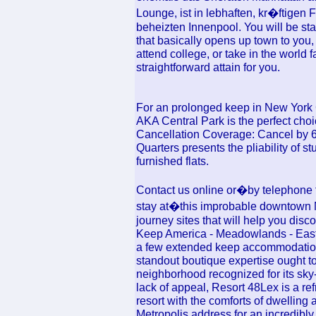
Lounge, ist in lebhaften, kr�ftigen
beheizten Innenpool. You will be st
that basically opens up town to you, 
attend college, or take in the world 
straightforward attain for you.
For an prolonged keep in New York C
AKA Central Park is the perfect c
Cancellation Coverage: Cancel by 6 
Quarters presents the pliability of 
furnished flats.
Contact us online or�by telephone f
stay at�this improbable downtown M
journey sites that will help you dis
Keep America - Meadowlands - East R
a few extended keep accommodations 
standout boutique expertise ought to
neighborhood recognized for its sky-
lack of appeal, Resort 48Lex is a re
resort with the comforts of dwelling
Metropolis address for an incredibly