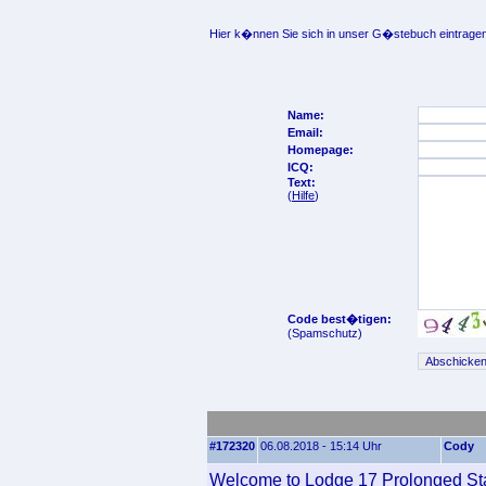
Hier k�nnen Sie sich in unser G�stebuch eintragen
Name:
Email:
Homepage:
ICQ:
Text:
(
Hilfe
)
Code best�tigen:
(Spamschutz)
#172320
06.08.2018 - 15:14 Uhr
Cody
Welcome to Lodge 17 Prolonged St