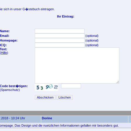
e sich in unser G�stebuch eintragen.
Ihr Eintrag:
Name:
Email:
(optional)
Homepage:
(optional)
ICQ:
(optional)
Text:
(
Hilfe
)
Code best�tigen:
(Spamschutz)
.2018 - 10:24 Uhr
Dorine
omepage. Das Design und die nuetzlichen Informationen gefallen mir besonders gut.