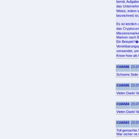
bereit, Aufgab
das Unternehm
Weise, indem s
bezeichnet) is
Es ist letztli
das Cryptocurr
Missionsmarken
Marken nach B
Ein Beispiel f�
Vereinbarungsp
verwendet, um 
Know-how als 
#166586
23.07
Schoene Seite
#166585
23.07
Vielen Dank! Wo
#166584
23.07
Vielen Dank! Wo
#166583
23.07
Toll gemachte S
War sicher ne 