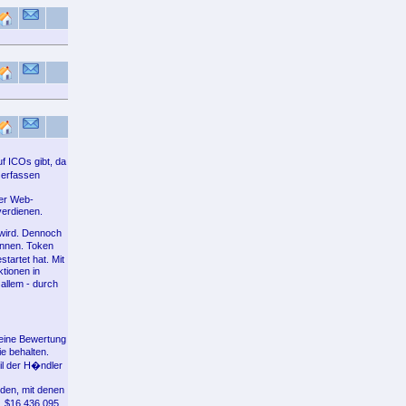
f ICOs gibt, da
 erfassen
ner Web-
verdienen.
 wird. Dennoch
�nnen. Token
artet hat. Mit
tionen in
allem - durch
 eine Bewertung
e behalten.
il der H�ndler
den, mit denen
. $16,436,095