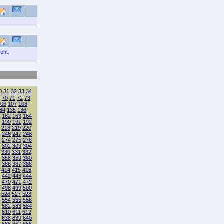
eht.
0
31
32
33
34
9
70
71
72
73
106
107
108
34
135
136
1
162
163
164
9
190
191
192
218
219
220
5
246
247
248
3
274
275
276
1
302
303
304
330
331
332
7
358
359
360
5
386
387
388
414
415
416
1
442
443
444
9
470
471
472
7
498
499
500
526
527
528
3
554
555
556
1
582
583
584
9
610
611
612
7
638
639
640