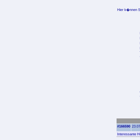
Hier k�nnen Si
#166590
23.07
Interessante H