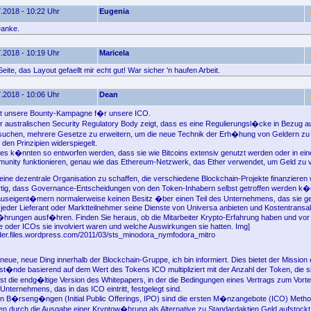
.2018 - 10:22 Uhr
Eugenia
Danke.
.2018 - 10:19 Uhr
Maricela
eite, das Layout gefaellt mir echt gut! War sicher 'n haufen Arbeit.
.2018 - 10:06 Uhr
Dean
tzt unsere Bounty-Kampagne f�r unsere ICO.
r australischen Security Regulatory Body zeigt, dass es eine Regulierungsl�cke in Bezug au
rsuchen, mehrere Gesetze zu erweitern, um die neue Technik der Erh�hung von Geldern zu
in den Prinzipien widerspiegelt.
es k�nnten so entworfen werden, dass sie wie Bitcoins extensiv genutzt werden oder in ei
unity funktionieren, genau wie das Ethereum-Netzwerk, das Ether verwendet, um Geld zu 
eine dezentrale Organisation zu schaffen, die verschiedene Blockchain-Projekte finanzieren
artig, dass Governance-Entscheidungen von den Token-Inhabern selbst getroffen werden k
useigent�mern normalerweise keinen Besitz �ber einen Teil des Unternehmens, das sie gest
jeder Lieferant oder Marktteilnehmer seine Dienste von Universa anbieten und Kostentransak
rungen ausf�hren. Finden Sie heraus, ob die Mitarbeiter Krypto-Erfahrung haben und vor 
e oder ICOs sie involviert waren und welche Auswirkungen sie hatten. Img]
ader.files.wordpress.com/2011/03/sts_minodora_nymfodora_mitro
neue, neue Ding innerhalb der Blockchain-Gruppe, ich bin informiert. Dies bietet der Mission
st�nde basierend auf dem Wert des Tokens ICO multipliziert mit der Anzahl der Token, die si
ist die endg�ltige Version des Whitepapers, in der die Bedingungen eines Vertrags zum Vorte
nternehmens, das in das ICO eintritt, festgelegt sind.
n B�rseng�ngen (Initial Public Offerings, IPO) sind die ersten M�nzangebote (ICO) Metho
n durch die Ausgabe einer Kryptow�hrung als Alternative zu Standardaktien Geld aufstockt