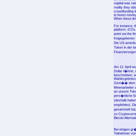
capital was rai
reality they ob
crowdfunding t
to boost money
When these limi
For instance, 
platform. ICOs 
point out the f
freigegebenen 
Die US-amerika
Token in der be
Finanzierungs
Am 12. April w
Dollar f�hrte,
beschrieben, w
Wahlergebnisse
Gem�� dem pri
Minenarbeiter 
an unsere Toke
pers�nliche En
(deshalb habe
empfohlen). Di
gesammelt hat,
zu Cryptocurre
Bitcoin Alterna
Bei einigen gr�
Teilnehmer von