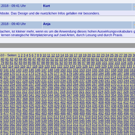
.2018 - 09:41 Uhr
Kurt
ebsite. Das Design und die nuetzlichen Infos gefallen mir besonders.
.2018 - 09:40 Uhr
Anja
 Sachen, ist kleiner mehr, wenn es um die Anwendung dieses hohen Auswirkungsvokabulars g
 lernen strategische Wortplatzierung auf zwei Arten, durch Lesung und durch Praxis.
10 - Seiten:
1
2
3
4
5
6
7
8
9
10
11
12
13
14
15
16
17
18
19
20
21
22
23
24
25
26
27
28
29
3
40
41
42
43
44
45
46
47
48
49
50
51
52
53
54
55
56
57
58
59
60
61
62
63
64
65
66
67
68
6
79
80
81
82
83
84
85
86
87
88
89
90
91
92
93
94
95
96
97
98
99
100
101
102
103
104
105
2
113
114
115
116
117
118
119
120
121
122
123
124
125
126
127
128
129
130
131
132
133
1
40
141
142
143
144
145
146
147
148
149
150
151
152
153
154
155
156
157
158
159
160
16
68
169
170
171
172
173
174
175
176
177
178
179
180
181
182
183
184
185
186
187
188
18
96
197
198
199
200
201
202
203
204
205
206
207
208
209
210
211
212
213
214
215
216
217
24
225
226
227
228
229
230
231
232
233
234
235
236
237
238
239
240
241
242
243
244
24
52
253
254
255
256
257
258
259
260
261
262
263
264
265
266
267
268
269
270
271
272
27
80
281
282
283
284
285
286
287
288
289
290
291
292
293
294
295
296
297
298
299
300
30
08
309
310
311
312
313
314
315
316
317
318
319
320
321
322
323
324
325
326
327
328
329
36
337
338
339
340
341
342
343
344
345
346
347
348
349
350
351
352
353
354
355
356
35
64
365
366
367
368
369
370
371
372
373
374
375
376
377
378
379
380
381
382
383
384
38
92
393
394
395
396
397
398
399
400
401
402
403
404
405
406
407
408
409
410
411
412
413
20
421
422
423
424
425
426
427
428
429
430
431
432
433
434
435
436
437
438
439
440
44
48
449
450
451
452
453
454
455
456
457
458
459
460
461
462
463
464
465
466
467
468
46
76
477
478
479
480
481
482
483
484
485
486
487
488
489
490
491
492
493
494
495
496
49
04
505
506
507
508
509
510
511
512
513
514
515
516
517
518
519
520
521
522
523
524
525
32
533
534
535
536
537
538
539
540
541
542
543
544
545
546
547
548
549
550
551
552
55
60
561
562
563
564
565
566
567
568
569
570
571
572
573
574
575
576
577
578
579
580
58
88
589
590
591
592
593
594
595
596
597
598
599
600
601
602
603
604
605
606
607
608
60
16
617
618
619
620
621
622
623
624
625
626
627
628
629
630
631
632
633
634
635
636
63