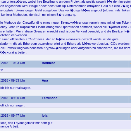
en zu unterst�tzen, wobei ihre Beteiligung an dem Projekt als positiv sowohl f�r den Investo
en angesehen wird. Einige Know-how Start-up-Unternehmen erh�hen Geld auf eine v�llig 
ie digitale Tokens gegen Geld ausgeben. Das vorl�ufige M�nzangebot (oft auch als Token
t, konkret Methoden, identisch mit einem B�rsengang.
ch die Methode der Crowdfunding eines neuen Kryptow�hrungsunternehmens mit einem Token
ency-Venture Kapital zur Finanzierung von Operationen sammelt, wobei die H�ndler eine Zu
 erhalten. Wenn diese Grenzen erreicht sind, ist der Verkauf beendet, und die Besitzer k�n
elieben verwenden.
r einen effizienten ICO-Prozess, der an fr�he Finanziers gezahlt wurde, ist die gute
lattform, die als Ethereum bezeichnet wird und Ethers als M�nzwert besitzt. ICOs werden
die Entwicklung von neuesten Kryptow�hrungen oder Aufgaben zu finanzieren, die mit dem
R�ckgrat arbeiten.
.2018 - 10:03 Uhr
Berniece
 :D
.2018 - 09:53 Uhr
Ana
llt ich nur mal sagen.
.2018 - 09:50 Uhr
Ferdinand
llt ich nur sagen.
.2018 - 09:47 Uhr
Iola
eite, das Layout gefaellt mir sehr gut!
menge Arbeit.