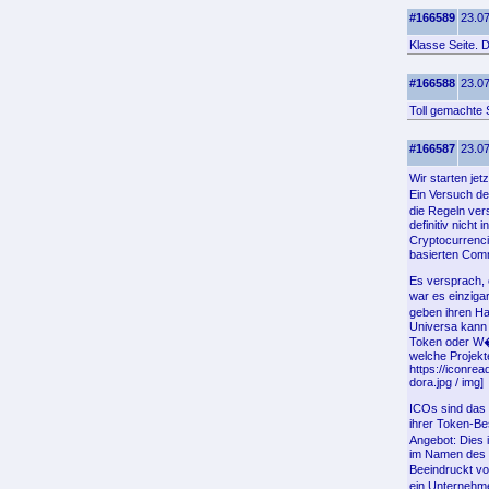
#166589
23.07
Klasse Seite. 
#166588
23.07
Toll gemachte S
#166587
23.07
Wir starten je
Ein Versuch de
die Regeln ve
definitiv nicht 
Cryptocurrenci
basierten Comm
Es versprach, 
war es einzig
geben ihren Ha
Universa kann 
Token oder W�h
welche Projekt
https://iconre
dora.jpg / img]
ICOs sind das 
ihrer Token-Be
Angebot: Dies 
im Namen des U
Beeindruckt vo
ein Unternehme