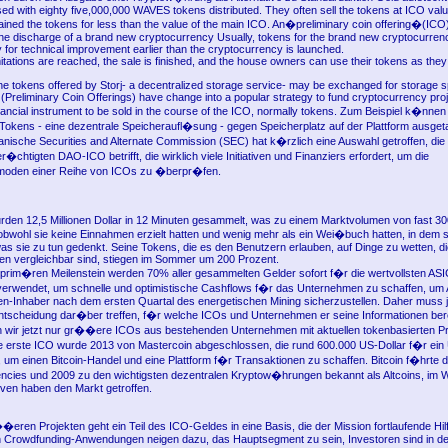
sed with eighty five,000,000 WAVES tokens distributed. They often sell the tokens at ICO val
tained the tokens for less than the value of the main ICO. An�preliminary coin offering�(ICO
he discharge of a brand new cryptocurrency Usually, tokens for the brand new cryptocurren
 for technical improvement earlier than the cryptocurrency is launched.
tations are reached, the sale is finished, and the house owners can use their tokens as they
the tokens offered by Storj- a decentralized storage service- may be exchanged for storage 
(Preliminary Coin Offerings) have change into a popular strategy to fund cryptocurrency projec
inancial instrument to be sold in the course of the ICO, normally tokens. Zum Beispiel k�nnen 
Tokens - eine dezentrale Speicheraufl�sung - gegen Speicherplatz auf der Plattform ausge
nische Securities and Alternate Commission (SEC) hat k�rzlich eine Auswahl getroffen, die
r�chtigten DAO-ICO betrifft, die wirklich viele Initiativen und Finanziers erfordert, um die
moden einer Reihe von ICOs zu �berpr�fen.
urden 12,5 Millionen Dollar in 12 Minuten gesammelt, was zu einem Marktvolumen von fast 300
 obwohl sie keine Einnahmen erzielt hatten und wenig mehr als ein Wei�buch hatten, in dem s
as sie zu tun gedenkt. Seine Tokens, die es den Benutzern erlauben, auf Dinge zu wetten, di
n vergleichbar sind, stiegen im Sommer um 200 Prozent.
m�ren Meilenstein werden 70% aller gesammelten Gelder sofort f�r die wertvollsten ASI
verwendet, um schnelle und optimistische Cashflows f�r das Unternehmen zu schaffen, um
n-Inhaber nach dem ersten Quartal des energetischen Mining sicherzustellen. Daher muss j
tscheidung dar�ber treffen, f�r welche ICOs und Unternehmen er seine Informationen bere
n wir jetzt nur gr��ere ICOs aus bestehenden Unternehmen mit aktuellen tokenbasierten
e erste ICO wurde 2013 von Mastercoin abgeschlossen, die rund 600.000 US-Dollar f�r ei
 um einen Bitcoin-Handel und eine Plattform f�r Transaktionen zu schaffen. Bitcoin f�hrte
ncies und 2009 zu den wichtigsten dezentralen Kryptow�hrungen bekannt als Altcoins, im 
tiven haben den Markt getroffen.
�eren Projekten geht ein Teil des ICO-Geldes in eine Basis, die der Mission fortlaufende Hilfe
 Crowdfunding-Anwendungen neigen dazu, das Hauptsegment zu sein, Investoren sind in de