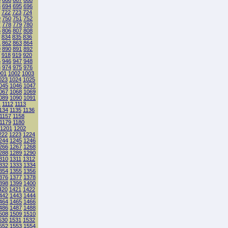
5
666
667
668
3
694
695
696
722
723
724
9
750
751
752
7
778
779
780
5
806
807
808
834
835
836
1
862
863
864
9
890
891
892
918
919
920
5
946
947
948
3
974
975
976
001
1002
1003
023
1024
1025
045
1046
1047
067
1068
1069
089
1090
1091
1
1112
1113
134
1135
1136
1157
1158
1179
1180
1201
1202
222
1223
1224
244
1245
1246
266
1267
1268
288
1289
1290
310
1311
1312
332
1333
1334
354
1355
1356
376
1377
1378
398
1399
1400
420
1421
1422
442
1443
1444
464
1465
1466
486
1487
1488
508
1509
1510
530
1531
1532
552
1553
1554