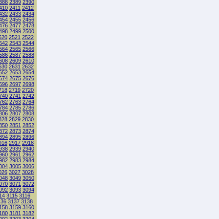
388
2389
2390
410
2411
2412
432
2433
2434
454
2455
2456
476
2477
2478
498
2499
2500
520
2521
2522
542
2543
2544
564
2565
2566
586
2587
2588
608
2609
2610
630
2631
2632
652
2653
2654
674
2675
2676
696
2697
2698
718
2719
2720
740
2741
2742
762
2763
2764
784
2785
2786
806
2807
2808
828
2829
2830
850
2851
2852
872
2873
2874
894
2895
2896
916
2917
2918
938
2939
2940
960
2961
2962
982
2983
2984
004
3005
3006
026
3027
3028
048
3049
3050
070
3071
3072
092
3093
3094
14
3115
3116
136
3137
3138
158
3159
3160
180
3181
3182