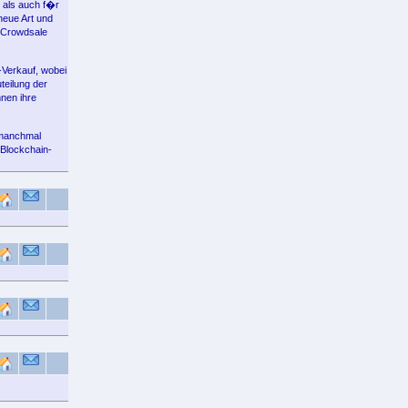
r als auch f�r
neue Art und
 Crowdsale
-Verkauf, wobei
teilung der
nen ihre
 manchmal
 Blockchain-