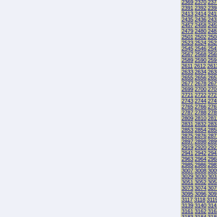
2369
2370
237
2391
2392
239
2413
2414
241
2435
2436
243
2457
2458
245
2479
2480
248
2501
2502
250
2523
2524
252
2545
2546
254
2567
2568
256
2589
2590
259
2611
2612
261
2633
2634
263
2655
2656
265
2677
2678
267
2699
2700
270
2721
2722
272
2743
2744
274
2765
2766
276
2787
2788
278
2809
2810
281
2831
2832
283
2853
2854
285
2875
2876
287
2897
2898
289
2919
2920
292
2941
2942
294
2963
2964
296
2985
2986
298
3007
3008
300
3029
3030
303
3051
3052
305
3073
3074
307
3095
3096
309
3117
3118
311
3139
3140
314
3161
3162
316