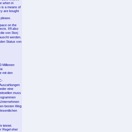
ue when in
) is a means of
cy are bought
 please.
space on the
ts. It'll also
die von Storj
tauscht werden.
 den Status von
 Millionen
ie
e mit den
C-
 Auszahlungen
eder eine
itstellen muss
 Programmen
n Unternehmen
 den besten Weg
Wesentlichen
 leistet.
r Regel eher