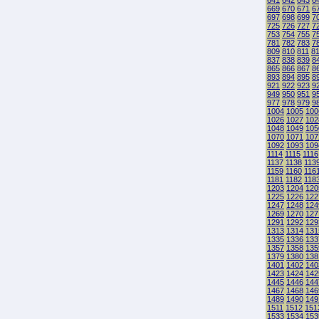
641
642
643
6
669
670
671
6
697
698
699
7
725
726
727
7
753
754
755
7
781
782
783
7
809
810
811
8
837
838
839
8
865
866
867
8
893
894
895
8
921
922
923
9
949
950
951
9
977
978
979
9
1004
1005
100
1026
1027
102
1048
1049
105
1070
1071
107
1092
1093
109
1114
1115
1116
1137
1138
113
1159
1160
116
1181
1182
118
1203
1204
120
1225
1226
122
1247
1248
124
1269
1270
127
1291
1292
129
1313
1314
131
1335
1336
133
1357
1358
135
1379
1380
138
1401
1402
140
1423
1424
142
1445
1446
144
1467
1468
146
1489
1490
149
1511
1512
151
1533
1534
153