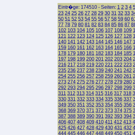
Eintr�ge: 174510 - Seiten:
1
2
3
4
23
24
25
26
27
28
29
30
31
32
33
3
50
51
52
53
54
55
56
57
58
59
60
6
77
78
79
80
81
82
83
84
85
86
87
8
102
103
104
105
106
107
108
109
121
122
123
124
125
126
127
128
140
141
142
143
144
145
146
147
159
160
161
162
163
164
165
166
178
179
180
181
182
183
184
185
197
198
199
200
201
202
203
204
216
217
218
219
220
221
222
223
235
236
237
238
239
240
241
242
254
255
256
257
258
259
260
261
273
274
275
276
277
278
279
280
292
293
294
295
296
297
298
299
311
312
313
314
315
316
317
318
330
331
332
333
334
335
336
337
349
350
351
352
353
354
355
356
368
369
370
371
372
373
374
375
387
388
389
390
391
392
393
394
406
407
408
409
410
411
412
413
425
426
427
428
429
430
431
432
444
445
446
447
448
449
450
451