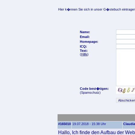
Hier k�nnen Sie sich in unser G�stebuch eintragen
Name:
Email:
Homepage:
ICQ:
Text:
(
Hilfe
)
Code best�tigen:
(Spamschutz)
#165010
19.07.2018 - 15:38 Uhr
Claudi
Hallo, Ich finde den Aufbau der Webs