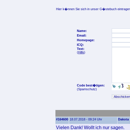
Hier k�nnen Sie sich in unser G�stebuch eintragen
Name:
Email:
Homepage:
ICQ:
Text:
(
Hilfe
)
Code best�tigen:
(Spamschutz)
#164600
18.07.2018 - 09:24 Uhr
Dakota
Vielen Dank! Wollt ich nur sagen.