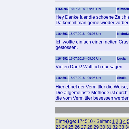
#164594
18.07.2018 - 09:09 Uhr
Kimber
Hey Danke fuer die schoene Zeit hie
Da kommt man gerne wieder vorbei
#164593
18.07.2018 - 09:07 Uhr
Nichola
Ich wollte einfach einen netten Grus
gestossen.
#164592
18.07.2018 - 09:06 Uhr
Lucia
Vielen Dank! Wollt ich nur sagen.
#164591
18.07.2018 - 09:06 Uhr
Shelia
Hier ebnet der Vermittler die Weise
Die allgemeinste Methode ist durch
die vom Vermittler besessen werden
Eintr�ge: 174510 - Seiten:
1
2
3
4
23
24
25
26
27
28
29
30
31
32
33
3