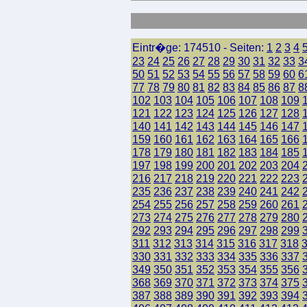
Eintr�ge: 174510 - Seiten:
1
2
3
4
23
24
25
26
27
28
29
30
31
32
33
3
50
51
52
53
54
55
56
57
58
59
60
6
77
78
79
80
81
82
83
84
85
86
87
8
102
103
104
105
106
107
108
109
121
122
123
124
125
126
127
128
140
141
142
143
144
145
146
147
159
160
161
162
163
164
165
166
178
179
180
181
182
183
184
185
197
198
199
200
201
202
203
204
216
217
218
219
220
221
222
223
235
236
237
238
239
240
241
242
254
255
256
257
258
259
260
261
273
274
275
276
277
278
279
280
292
293
294
295
296
297
298
299
311
312
313
314
315
316
317
318
330
331
332
333
334
335
336
337
349
350
351
352
353
354
355
356
368
369
370
371
372
373
374
375
387
388
389
390
391
392
393
394