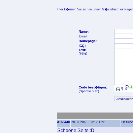
Hier k�nnen Sie sich in unser G�stebuch eintragen
Name:
Email:
Homepage:
ICQ:
Text:
(
Hilfe
)
Code best�tigen:
(Spamschutz)
#165440
20.07.2018 - 12:33 Uhr
Desiree
Schoene Seite :D