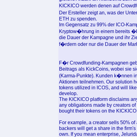
KICKICO werden denen auf Crowdfun
Der Ersteller zeigt an, was der Un
ETH zu spenden.
Im Gegensatz zu 99% der ICO-Kampa
Kryptow�hrung in einem bereits �be
die Dauer der Kampagne und ihr Z
f�rdern oder nur die Dauer der Ma
F�r Crowdfunding-Kampagnen gebe
Beitrags als KickCoins, wobei sie s
(Karma-Punkte). Kunden k�nnen i
Aktionen teilnehmen. Our solution h
tokens utilized in ICOS, and will lik
develop.
The KICKICO platform disclaims any an
any obligations made by creators o
bought their tokens on the KICKICO 
For example, a creator sells 50% of 
backers will get a share in the firm'
own. If you mean enterprise, Jelurid