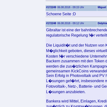
#172249
06.08.2018 - 09:15 Uhr
Miguel
Schoene Seite :D
#172248
06.08.2018 - 09:12 Uhr
Delphi
Gibraltar ist eine der bahnbrechend
regulatorische Regelung f�r verteil
Die Liquidit�t und der Nutzen von 
M�glichkeit geboten, dieses virtue
Kosten f�r verschiedene Unterneh
Backern zusammen mit den Token 
werden die zus�tzlichen Kampagn
gemeinsamen KickCoins verwandeln
Sein Erfolg in Photovoltaik und PV 
L�sungen gef�hrt, insbesondere mit 
Fotovoltaik-, Netz-, Batterie- und 
L�sungen anzubieten.
Bankera wird Mittel, Einlagen, Kredi
zus�tzlich zu Kryptow�hrungen, d