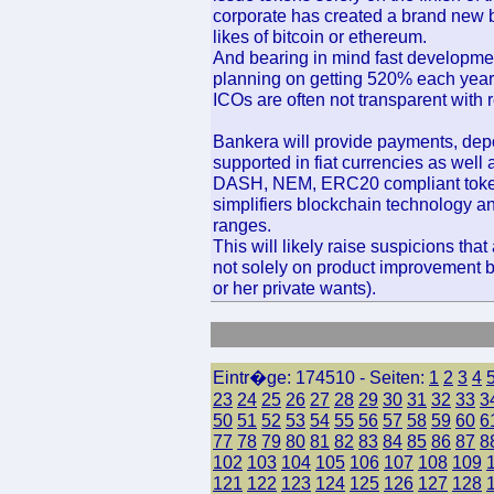
corporate has created a brand new b
likes of bitcoin or ethereum.
And bearing in mind fast developmen
planning on getting 520% each year i
ICOs are often not transparent with 
Bankera will provide payments, depos
supported in fiat currencies as well
DASH, NEM, ERC20 compliant tokens 
simplifiers blockchain technology an
ranges.
This will likely raise suspicions th
not solely on product improvement b
or her private wants).
Eintr�ge: 174510 - Seiten:
1
2
3
4
23
24
25
26
27
28
29
30
31
32
33
3
50
51
52
53
54
55
56
57
58
59
60
6
77
78
79
80
81
82
83
84
85
86
87
8
102
103
104
105
106
107
108
109
121
122
123
124
125
126
127
128