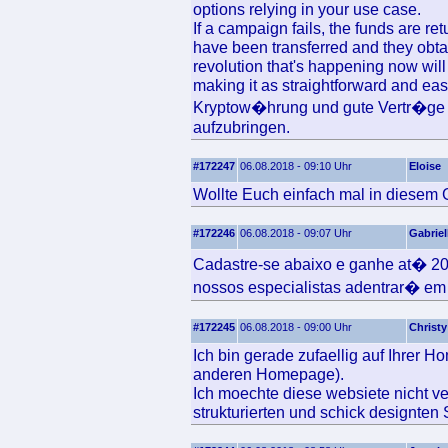
options relying in your use case.
If a campaign fails, the funds are re
have been transferred and they obta
revolution that's happening now will 
making it as straightforward and eas
Kryptow�hrung und gute Vertr�ge s
aufzubringen.
#172247
06.08.2018 - 09:10 Uhr
Eloise
Wollte Euch einfach mal in diesem 
#172246
06.08.2018 - 09:07 Uhr
Gabriel
Cadastre-se abaixo e ganhe at� 20
nossos especialistas adentrar� em
#172245
06.08.2018 - 09:00 Uhr
Christy
Ich bin gerade zufaellig auf Ihrer 
anderen Homepage).
Ich moechte diese websiete nicht ve
strukturierten und schick designten 