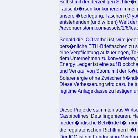
Selbst mit der derzeitigen Schlie�u
Tauschb�rsen konkurrieren immer 
unsere �berlegung, Taschen (Crypto
entstehenden (und wilden) Welt der 
//revenuenstorm.com/assets/1/6/lea
Sobald die ICO vorbei ist, wird jed
pers�nliche ETH-Brieftaschen zu s
eine Verpflichtung aufzuerlegen, To
dem Unternehmen zu konvertieren, 
Energy Ledger ist eine auf Blockch
und Verkauf von Strom, mit der K
Solarenergie ohne Zwischenh�ndle
Diese Verbesserung wird dazu beitr
legitime Anlageklasse zu festigen 
Diese Projekte stammten aus Wirts
Gaspipelines, Detailingenieuren, H
niederl�ndische Beh�rde f�r monet
die regulatorischen Richtlinien fr�h
Der ICO ist ein Fundraising-Mecha