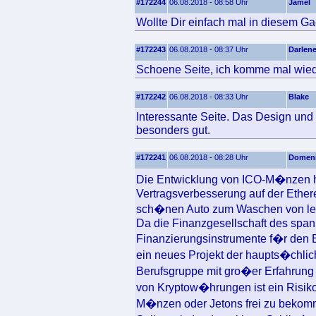
#172244
06.08.2018 - 08:58 Uhr
Jamel
Wollte Dir einfach mal in diesem Ga
#172243
06.08.2018 - 08:37 Uhr
Darlen
Schoene Seite, ich komme mal wied
#172242
06.08.2018 - 08:33 Uhr
Blake
Interessante Seite. Das Design und 
besonders gut.
#172241
06.08.2018 - 08:28 Uhr
Domen
Die Entwicklung von ICO-M�nzen hat
Vertragsverbesserung auf der Ethe
sch�nen Auto zum Waschen von le
Da die Finanzgesellschaft des spani
Finanzierungsinstrumente f�r den E
ein neues Projekt der haupts�chli
Berufsgruppe mit gro�er Erfahrung 
von Kryptow�hrungen ist ein Risi
M�nzen oder Jetons frei zu bekom