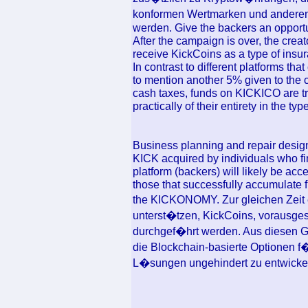
konformen Wertmarken und anderen
werden. Give the backers an opportun
After the campaign is over, the creat
receive KickCoins as a type of insuran
In contrast to different platforms t
to mention another 5% given to the 
cash taxes, funds on KICKICO are t
practically of their entirety in the ty
Business planning and repair design 
KICK acquired by individuals who f
platform (backers) will likely be acc
those that successfully accumulate f
the KICKONOMY. Zur gleichen Zeit 
unterst�tzen, KickCoins, vorausges
durchgef�hrt werden. Aus diesen G
die Blockchain-basierte Optionen f
L�sungen ungehindert zu entwicke