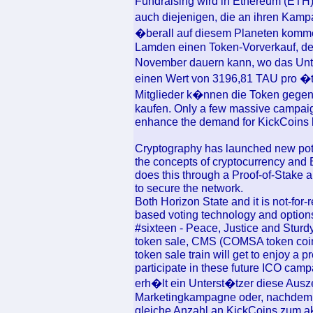
Fundraising wird in Ethereum (ETH)
auch diejenigen, die an ihren Kamp
�berall auf diesem Planeten komme
Lamden einen Token-Vorverkauf, de
November dauern kann, wo das Unte
einen Wert von 3196,81 TAU pro �the
Mitglieder k�nnen die Token gegen 
kaufen. Only a few massive campaig
enhance the demand for KickCoins b
Cryptography has launched new poten
the concepts of cryptocurrency an
does this through a Proof-of-Stake a
to secure the network.
Both Horizon State and it is not-for
based voting technology and options 
#sixteen - Peace, Justice and Stur
token sale, CMS (COMSA token coi
token sale train will get to enjoy a
participate in these future ICO cam
erh�lt ein Unterst�tzer diese Aus
Marketingkampagne oder, nachdem 
gleiche Anzahl an KickCoins zum a