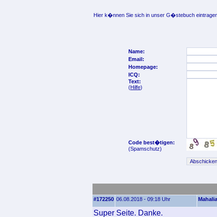
Hier k�nnen Sie sich in unser G�stebuch eintragen
Name:
Email:
Homepage:
ICQ:
Text:
(
Hilfe
)
Code best�tigen:
(Spamschutz)
#172250
06.08.2018 - 09:18 Uhr
Mahali
Super Seite. Danke.